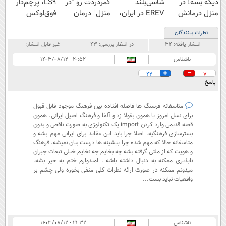
دیگه بسه! در
شاسی‌بلند
کمردردت رو "در
LS9، پرچم‌دار
منزل درمانش
EREV در ایران،
منزل" درمان
فوق‌لوکس
کن
توسط نیکا موتور
کنی؟ (◂فیلم +
EREV وارد بازار
نظرات بینندگان
(◀پرسش‌نامه)
رونمایی شد!
◂پرسش‌نامه)
ایران شد
انتشار یافته:
۳۴
در انتظار بررسی:
۴۳
غیر قابل انتشار:
ناشناس
۲۰:۵۲ - ۱۴۰۳/۰۸/۱۲
42
7
پاسخ
متاسفانه فرسنگ ها فاصله افتاده بین فرهنگ موجود قابل قبول
برای نسل امروز یا همون بقولا زد و آلفا و فرهنگ اصیل ایرانی. همون
قصه قدیمی وارد کردن import یک تکنولوژی به صورت ناقص و بدون
بسترسازی فرهنگیه. اصلا چرا باید این عقاید برای ایرانی مهم بشه و
متاسفانه حالا که مهم شده چرا پیشینه ها درست بیان نمیشه. فرهنگ
و هویت که از ملتی گرفته بشه چه بخایم چه نخایم خیلی تبعات جبران
ناپذیری ممکنه به دنبال داشته باشه . امیدوارم ختم به خیر بشه.
میدونم ممکنه در صورت ارائه نظرات کلی منفی بخوره ولی چشم بر
واقعیات نباید بست...
ناشناس
۲۱:۳۲ - ۱۴۰۳/۰۸/۱۲