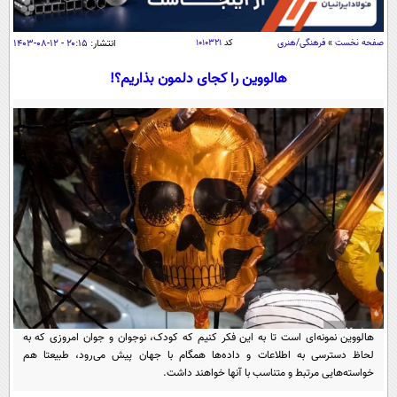
سیاسی
اقتصاد
صفحه نخست
»
فرهنگی/هنری
کد
۱۰۱۰۳۲۱
انتشار:
۲۰:۱۵ - ۱۲-۰۸-۱۴۰۳
جامعه
اقتصادی
هالووین را کجای دلمون بذاریم؟!
ورزشی
اجتماعی
خودرو
بین الملل
حوادث
فرهنگ و هنر
سیاست خارجی
سلامت
علم و دانش
یک برش دانایی
قرآن
فناوری و It
محیط زیست
گوناگون
علمی
سفر و تفریح
فیلم
سرگرمی
اخبار کریپتو
عصر ایران 2
اقتصاد
باشگاه مغز
آموزش زبان
هالووین نمونه‌ای است تا به این فکر کنیم که کودک، نوجوان و جوان امروزی که به
خواندنی ها و دیدنی ها
ورزش
مجله تصویری سلاح
لحاظ دسترسی به اطلاعات و داده‌ها همگام با جهان پیش می‌رود، طبیعتا هم
داستان کوتاه
خواسته‌هایی مرتبط و متناسب با آنها خواهند داشت.
سیاست