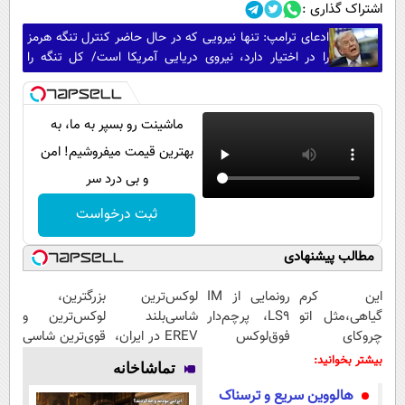
اشتراک گذاری :
ادعای ترامپ: تنها نیرویی که در حال حاضر کنترل تنگه هرمز
را در اختیار دارد، نیروی دریایی آمریکا است/ کل تنگه را
مین‌روبی کرده‌ایم
ماشینت رو بسپر به ما، به
بهترین قیمت میفروشیم! امن
و بی درد سر
ثبت درخواست
مطالب پیشنهادی
این کرم
رونمایی از IM
لوکس‌ترین
بزرگترین،
گیاهی،مثل اتو
LS9، پرچم‌دار
شاسی‌بلند
لوکس‌ترین و
چروکای
فوق‌لوکس
EREV در ایران،
قوی‌ترین شاسی
پوستتوصاف
EREV وارد بازار
توسط نیکا
بلند EREV در
بیشتر بخوانید:
تماشاخانه
میکنه!50%تخفیف
ایران شد
موتور رونمایی
در ایران رونمایی
هالووین سریع و ترسناک
شد!
شد