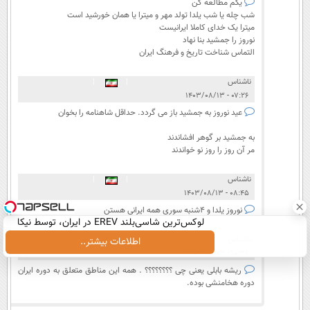
یکم مطالعه کن
شب چله یا شب یلدا تولد مهر و میترا یا همان خورشید است
میترا یک خدای کاملا ایرانیست
نوروز را جمشید بنا نهاد
التماس شناخت تاریخ و فرهنگ ایران
ناشناس
|
|
۰۷:۲۶ - ۱۴۰۳/۰۸/۱۳
عید نوروز به جمشید باز می گردد. حداقل شاهنامه را بخوان
به جمشید بر گوهر افشاندند
مر آن روز را روز نو خواندند
ناشناس
|
|
۰۸:۴۵ - ۱۴۰۳/۰۸/۱۳
نوروز یلدا و 4شنبه سوری همه ایرانی هستن
لوکس‌ترین شاسی‌بلند EREV در ایران، توسط نیکا
موتور رونمایی شد!
ناشناس
|
|
اطلاعات بیشتر..
۱۰:۳۶ - ۱۴۰۳/۰۸/۱۳
ریشه بابلی یعنی چی ؟؟؟؟؟؟؟؟ . همه این مناطق متعلق به دوره ایران
دوره هخامنشی بوده.