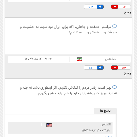
73
14
پاسخ
مراسم احمقانه و جاهلی، اگه برای ایران بود متهم به خشونت و
حماقت و بی هویتی و.... میشدیم!
ناشناس
۲۱:۴۶ - ۱۴۰۳/۰۸/۱۲
25
53
پاسخ
بهتر است رفتار مردم را کنکاش نکنیم. اگر اینطوری باشد نه چله و
نه عید نوروز که ریشه بابلی دارد را هم نباید جشن بگیریم
پاسخ ها
ناشناس
|
|
۰۳:۴۱ - ۱۴۰۳/۰۸/۱۳