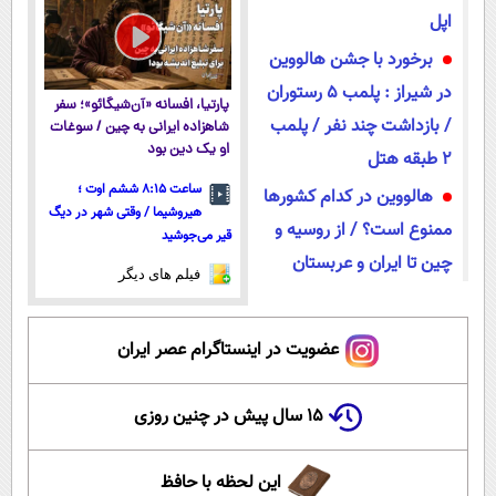
اپل
برخورد با جشن هالووین
در شیراز : پلمب 5 رستوران
پارتیا، افسانه «آن‌شیگائو»؛ سفر
/ بازداشت چند نفر / پلمب
شاهزاده ایرانی به چین / سوغات
او یک دین بود
2 طبقه هتل
ساعت ۸:۱۵ ششم اوت ؛
هالووین در کدام کشورها
هیروشیما / وقتی شهر در دیگ
ممنوع است؟ / از روسیه و
قیر می‌جوشید
چین تا ایران و عربستان
فیلم های دیگر
عضویت در اینستاگرام عصر ایران
۱۵ سال پیش در چنین روزی
این لحظه با حافظ