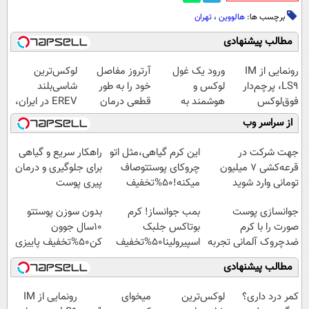
برچسب ها:
هالووین
،
تهران
مطالب پیشنهادی
رونمایی از IM
ورود یک غول
آرتروز مفاصل
لوکس‌ترین
LS9، پرچم‌دار
لوکس و
خود را به طور
شاسی‌بلند
فوق‌لوکس
هوشمند به
قطعی درمان
EREV در ایران،
EREV وارد بازار
ایران، IM LS9
کنید!
توسط نیکا موتور
از سراسر وب
ایران شد
رسماً رونمایی
◗پرسش‌نامه◖
رونمایی شد!
شد
جهت شرکت در
این کرم گیاهی،مثل اتو
راهکار سریع و گیاهی
قرعه‌کشی ۷ میلیون
چروکای پوستتوصاف
برای جلوگیری و درمان
تومانی وارد شوید
میکنه!50%تخفیف
پیری پوست
جوانسازی پوست
بمب جوانساز! کرم
بدون سوزن پوستتو
صورت را با کرم
بوتاکس جلبک
10سال جوون
ضدچروک آلمانی تجربه
اسپیرولینا50%تخفیف
کن50%تخفیف پاییزی
کنید!
مطالب پیشنهادی
کمر درد داری؟
لوکس‌ترین
میخوای
رونمایی از IM