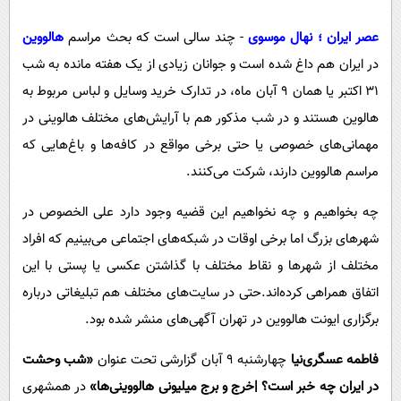
پیامک
سرگرمی
عصر ایران ؛ نهال موسوی
- چند سالی است که بحث مراسم
هالووین
روانشناسی
فناوری
در ایران هم داغ شده است و جوانان زیادی از یک هفته مانده به شب
آشپزی
گوناگون
۳۱ اکتبر یا همان ۹ آبان ماه، در تدارک خرید وسایل و لباس مربوط به
دانلود
حوادث
هالوین هستند و در شب مذکور هم با آرایش‌های مختلف هالوینی در
محیط زیست
مهمانی‌های خصوصی یا حتی برخی مواقع در کافه‌ها و باغ‌هایی که
مراسم هالووین دارند، شرکت می‌کنند.
سلامت
فرهنگی
چه بخواهیم و چه نخواهیم این قضیه وجود دارد علی الخصوص در
شهرهای بزرگ اما برخی اوقات در شبکه‌های اجتماعی می‌بینیم که افراد
بین الملل
مختلف از شهرها و نقاط مختلف با گذاشتن عکسی یا پستی با این
اجتماعی
اتفاق همراهی کرده‌اند.حتی در سایت‌های مختلف هم تبلیغاتی درباره
حیات وحش
برگزاری ایونت هالووین در تهران آگهی‌های منشر شده بود.
سیاست خارجی
فاطمه عسگری‌نیا
چهارشنبه 9 آبان گزارشی تحت عنوان
«شب وحشت
در ایران چه خبر است؟ |خرج و برج میلیونی هالووینی‌ها»
در همشهری