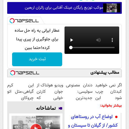
موکب توزیع رایگان عینک آفتابی برای زائران اربعین
عطار ایرانی یه راه حل ساده
برای جلوگیری از پیری پیدا
کرده!حتما ببین
ثبت خرید
مطالب پیشنهادی
اگر نمی خواهید
دندان مصنوعی
ویدیو هولناک از
این کرم
کبدتان چرب
سوئیسی:
جوان کارتن
گیاهی،مثل اتو
شود این
جدیدترین
خوابی که
چروکای
نوشیدنی خوش
فناوری اروپا،
میلیاردر شد.
پوستتوصاف
بیشتر بخوانید:
تماشاخانه
طعم را بنوشید
سبک و مقاوم |
آموزش رایگان
میکنه!50%تخفیف
اوضاع آب در روستاهای
پرداخت قسطی
کشور/ از گیلان تا سیستان و