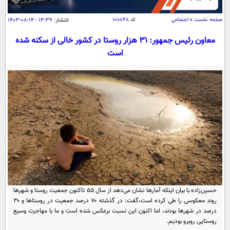
سیاسی
صفحه نخست
»
اجتماعی
کد
۱۰۱۰۸۴۸
انتشار:
۱۴:۳۹ - ۱۴-۰۸-۱۴۰۳
اقتصاد
جامعه
اقتصادی
معاون رئیس جمهور: ۳۱ هزار روستا در کشور خالی از سکنه شده
است
ورزشی
اجتماعی
خودرو
بین الملل
حوادث
فرهنگ و هنر
سیاست خارجی
سلامت
علم و دانش
یک برش دانایی
قرآن
فناوری و It
محیط زیست
گوناگون
علمی
سفر و تفریح
فیلم
سرگرمی
اخبار کریپتو
عصر ایران 2
اقتصاد
باشگاه مغز
حسین‌زاده با بیان اینکه آمارها نشان می‌دهد از سال ۵۵ تاکنون جمعیت روستا و شهرها
آموزش زبان
خواندنی ها و دیدنی ها
ورزش
مجله تصویری سلاح
روند معکوسی را طی کرده است،گفت: در گذشته ۷۰ درصد جمعیت در روستاها و ۳۰
درصد در شهرها بودند، اما اکنون این نسبت برعکس شده است و ما با مهاجرت وسیع
داستان کوتاه
سیاست
روستایی روبرو بودیم.