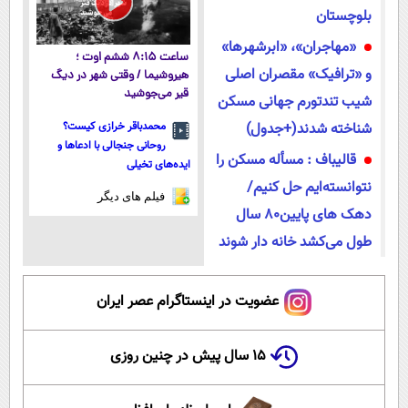
بلوچستان
«مهاجران»، «ابرشهرها»
ساعت ۸:۱۵ ششم اوت ؛
و «ترافیک» مقصران اصلی
هیروشیما / وقتی شهر در دیگ
قیر می‌جوشید
شیب تندتورم جهانی مسکن
شناخته شدند(+جدول)
محمدباقر خرازی کیست؟
روحانی جنجالی با ادعاها و
قالیباف : مسأله مسکن را
ایده‌های تخیلی
نتوانسته‌ایم حل کنیم/
فیلم های دیگر
دهک های پایین۸۰ سال
طول می‌کشد خانه دار شوند
عضویت در اینستاگرام عصر ایران
۱۵ سال پیش در چنین روزی