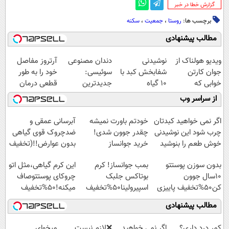
‌گزارش خطا در خبر
برچسب ها:
روستا
،
جمعیت
،
سکنه
مطالب پیشنهادی
ویدیو هولناک از
نوشیدنی
دندان مصنوعی
آرتروز مفاصل
جوان کارتن
شفابخش کبد با
سوئیسی:
خود را به طور
خوابی که
10 گیاه
جدیدترین
قطعی درمان
میلیاردر شد.
موثر(تخفیف تا
فناوری اروپا،
کنید!
از سراسر وب
آموزش رایگان
امشب)
سبک و مقاوم |
◗پرسش‌نامه◖
پرداخت قسطی
اگر نمی خواهید کبدتان
خودتم باورت نمیشه
آبرسانی عمقی و
چرب شود این نوشیدنی
چقدر جوون شدی!
ضدچروک قوی گیاهی
خوش طعم را بنوشید
خرید جوانساز
بدون عوارض!!(تخفیف
اسپیرولینا با تخفیف
تا امشب)
بدون سوزن پوستتو
بمب جوانساز! کرم
این کرم گیاهی،مثل اتو
ویژه
10سال جوون
بوتاکس جلبک
چروکای پوستتوصاف
کن50%تخفیف پاییزی
اسپیرولینا50%تخفیف
میکنه!50%تخفیف
مطالب پیشنهادی
کمر درد داری؟
اگر نمی خواهید
❌لازم نیست
میخوای