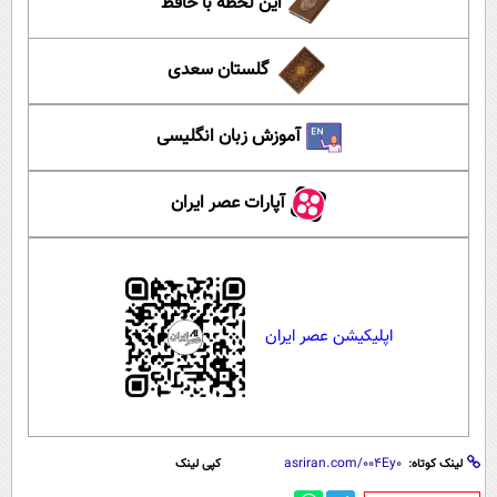
این لحظه با حافظ
گلستان سعدی
آموزش زبان انگلیسی
آپارات عصر ایران
اپلیکیشن عصر ایران
لینک کوتاه:
کپی لینک