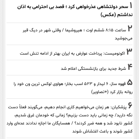
1
سحر دولتشاهی عذرخواهی کرد ؛ قصد بی احترامی به اذان
نداشتم (عکس)
2
ساعت ۸:۱۵ ششم اوت ؛ هیروشیما / وقتی شهر در دیگ قیر
می‌جوشید
3
اکونومیست: پرداخت عوارض به ایران بهتر از ادامه تنش است
4
شرط جدید برای بازنشستگی اعلام شد
5
قهوه ساز، 6 لیدار و 523 اسب بخار؛ هواوی لوکس ترین ون خود را
روانه بازار کرد (+تصاویر)
6
پزشکیان: هر زمان می‌خواهیم کاری انجام دهیم، می‌گویند فعلاً دست
نگه دارید/ چه زمانی باید دست بزنیم؟ زمانی که خودمان غرق شدیم،
کشور نابود شد و همه ضرر کردند؟ / همسایگان ما اجازه ندادند عده‌ای وارد
کشور شوند و باعث اغتشاش شوند