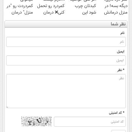
دیگه بسه! در
کبدتان چرب
کمردرد رو تحمل
کمردردت رو "در
منزل درمانش
شود این
کنی❌ درمان
منزل" درمان
کن
نوشیدنی خوش
بدون جراحی و
کنی؟ (◂فیلم +
نظر شما
(◀پرسش‌نامه)
طعم را بنوشید
قرص
◂پرسش‌نامه)
(پرسشنامه)
نام
ایمیل
* نظر
* کد امنیتی