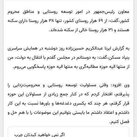
پیامک
سرگرمی
معاون رئیس‌جمهور در امور توسعه روستایی و مناطق محروم
روانشناسی
فناوری
کشور،گفت: از ۶۹ هزار روستای کشور، تنها ۳۸ هزار روستا دارای سکنه
آشپزی
گوناگون
هستند و ۳۱ هزار روستا خالی از سکنه شده‌اند.
دانلود
حوادث
به گزارش ایرنا عبدالکریم حسین‌زاده روز دوشنبه در همایش سراسری
محیط زیست
بنیاد مسکن،گفت: به دوستانم در مجلس گفتم با انتقال به دولت، من
سلامت
از منتها الیه حوزه مطالبه‌گری به منتها الیه حوزه پاسخگویی می‌روم.
فرهنگی
بین الملل
وی افزود: وقتی مسئولیت توسعه روستایی و محرومیت‌زدایی را
پذیرفتم، افتخار کردم که در کنار جمع زیادی از مسئولان این حوزه
اجتماعی
قرار گرفتم، هر چند که یکسری دغدغه‌ها و باورها نسبت به این کار
حیات وحش
داشتم و اعتقاد داشتم ما بایستی بتوانیم این موضوعات را با هم حل و
سیاست خارجی
فصل کنیم.
اگر نمی خواهید کبدتان چرب