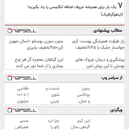
7
یک بار برای همیشه حروف اضافه انگلیسی را یاد بگیرید!
(اینفوگرافیک)
مطالب پیشنهادی
راز طراوت همیشگی پوست، کرم
بدون سوزن پوستتو 10سال جوون
جوانساز جلبک با 45%تخفیف
کن50%تخفیف پاییزی
پیشگیری و درمان چروک های
این گیاهان معجزه گر هر نوع
پوستی با این روش امن
بیماری را از شما دور می کنند
از سراسر وب
بدون
شست و
طلاسی
بوتاکس
شوی
| تا 100
و عمل،
چربی
میلیون
با این
های کبد
وام
وبگردی
کرم
با
آنی
جلبک،
نوشیدنی
خرید
این کرم
چرا درد
مسیر
پوستت
گیاهی(55%تخفیف)
طلا💰
گیاهی،مثل
زانو را
همراهی