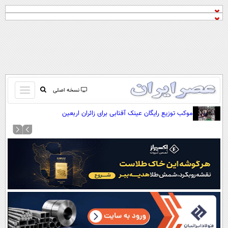
باز
نسخه اصلی
و
صفحه اول
موکب توزیع رایگان عینک آفتابی برای زائران اربعین
بسته
تماس با ما
کردن
آرشیو
منو
جستجو
نظرسنجی
آب و هوا
اوقات شرعی
پیوند ها
سواد زندگی