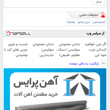
اعتبارسنجی
دیزل ژنراتور
بوکینگ
از سراسر وب
اگر نمی خواهید
دندان مصنوعی
دندان مصنوعی
شست و شوی
کبدتان چرب
سوئیسی | سبک،
سوئیسی:
چربی های کبد با
شود این
مقاوم، طبیعی!
جدیدترین
نوشیدنی
نوشیدنی خوش
ویزیت
فناوری اروپا،
گیاهی(55%تخفیف)
بازگشت به بالای صفحه
طعم را بنوشید
رایگان+پرداخت
سبک و مقاوم |
اقساطی😍
پرداخت قسطی