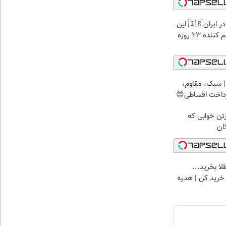
برای اولین بار در ایران🇮🇷 این
دکتر کرم ترمیم کننده 23 روزه
 سبک، مقاوم،
رداخت اقساطی😍
رتن خوابی که
ان
لا بخرید...
 خرید کن | هدیه