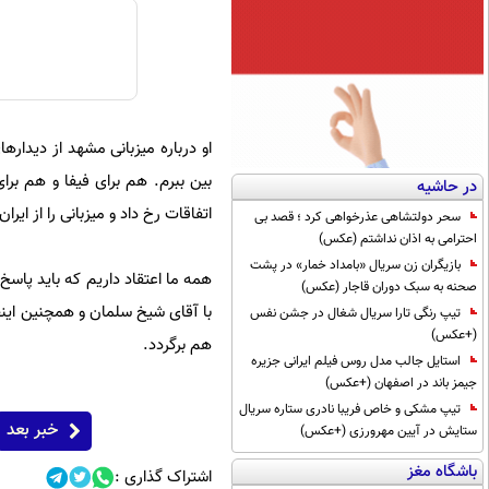
او درباره میزبانی مشهد از دیداره
بین ببرم. هم برای فیفا و هم ب
در حاشیه
اتفاقات رخ داد و میزبانی را از ایران
سحر دولتشاهی عذرخواهی کرد ؛ قصد بی
احترامی به اذان نداشتم (عکس)
بازیگران زن سریال «بامداد خمار» در پشت
همه ما اعتقاد داریم که باید پاسخ
صحنه به سبک دوران قاجار (عکس)
با آقای شیخ سلمان و همچنین اینفا
تیپ رنگی تارا سریال شغال در جشن نفس
(+عکس)
هم برگردد.
استایل جالب مدل روس فیلم ایرانی جزیره
جیمز باند در اصفهان (+عکس)
تیپ مشکی و خاص فریبا نادری ستاره سریال
خبر بعد
ستایش در آیین مهرورزی (+عکس)
باشگاه مغز
اشتراک گذاری :