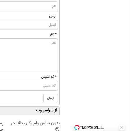
ایمیل
* نظر
* کد امنیتی
از سراسر وب
بدون ضامن وام بگیر، طلا بخر
پس
😍
چن