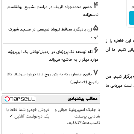
4
حضور محمدجواد ظریف در مراسم تشییع ابوالقاسم
قاسم‌زاده
5
زنِ بادیگارد محافظ نیوشا ضیغمی در مسجد شهرک
غرب
این خاطره را از
6
نی کنیم اما آن
تله توسعه تک‌پروژه‌ای در اردبیل/وقتی یک ابرپروژه،
موارد دیگر را به حاشیه می‌راند
7
بانوی معماری که به بتن روح داد؛ درباره سوتلانا کانا
برگزار کنیم. من
رادویچ (+تصاویر)
 است میزبانی ما
مطالب پیشنهادی
با جلبک اسپیرولینا جوانی و
فروش خودرو شما فقط با
شادابی پوستت
یک درخواست آنلاین ✔
تضمینه50%تخفیف