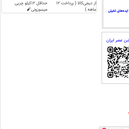
از دیجی‌کالا ( پرداخت 12
حداقل 12کیلو چربی
ماهه )
میسوزونی🧨
ایده‌های تخیلی
شن عصر ایران