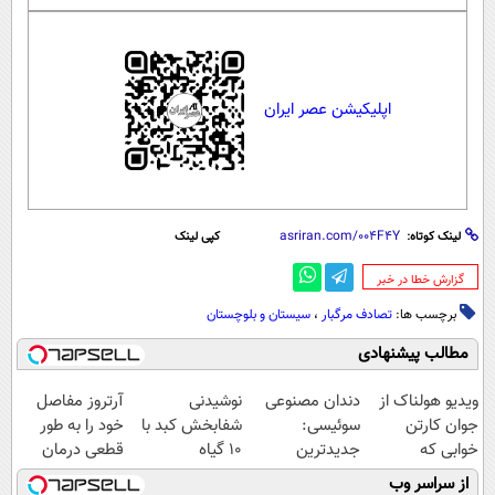
اپلیکیشن عصر ایران
لینک کوتاه:
کپی لینک
‌گزارش خطا در خبر
برچسب ها:
تصادف مرگبار
،
سیستان و بلوچستان
مطالب پیشنهادی
ویدیو هولناک از
دندان مصنوعی
نوشیدنی
آرتروز مفاصل
جوان کارتن
سوئیسی:
شفابخش کبد با
خود را به طور
خوابی که
جدیدترین
10 گیاه
قطعی درمان
میلیاردر شد.
فناوری اروپا،
موثر(تخفیف تا
کنید!
از سراسر وب