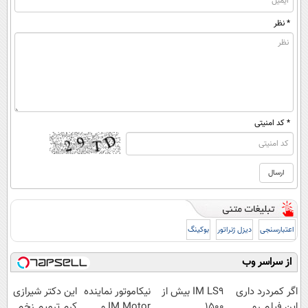
* نظر
* کد امنیتی
اعتبارسنجی
دیزل ژنراتور
بوکینگ
از سراسر وب
اگر کمردرد داری
IM LS9 بیش از
نیکاموتور نماینده
این دکتر شیرازی
این فیلم رو
1500
IM Motor و
کرم ترمیم زخم