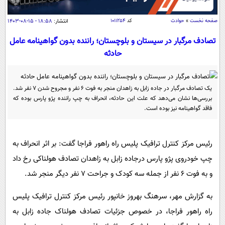
سیاسی
اقتصاد
صفحه نخست
»
حوادث
کد
۱۰۱۱۲۵۴
انتشار:
۱۸:۵۸ - ۱۵-۰۸-۱۴۰۳
جامعه
اقتصادی
تصادف مرگبار در سیستان و بلوچستان؛ راننده بدون گواهینامه عامل
حادثه
ورزشی
اجتماعی
خودرو
بین الملل
حوادث
یک تصادف مرگبار در جاده زابل به زاهدان منجر به فوت 6 نفر و مجروح شدن 7 نفر شد.
فرهنگ و هنر
سیاست خارجی
سلامت
بررسی‌ها نشان می‌دهد که علت این حادثه، انحراف به چپ راننده پژو پارس بوده که
علم و دانش
فاقد گواهینامه نیز بوده است.
یک برش دانایی
قرآن
فناوری و It
محیط زیست
گوناگون
علمی
رئیس مرکز کنترل ترافیک پلیس راه راهور فراجا گفت: بر اثر انحراف به
سفر و تفریح
فیلم
سرگرمی
چپ خودروی پژو پارس درجاده زابل به زاهدان تصادف هولناکی رخ داد
اخبار کریپتو
و به فوت ۶ نفر از جمله سه کودک و جراحت ۷ نفر دیگر منجر شد.
عصر ایران 2
اقتصاد
باشگاه مغز
آموزش زبان
خواندنی ها و دیدنی ها
ورزش
مجله تصویری سلاح
به گزارش مهر، سرهنگ بهروز خانپور رئیس مرکز کنترل ترافیک پلیس
داستان کوتاه
راه راهور فراجا، در خصوص جزئیات تصادف هولناک جاده زابل به
سیاست