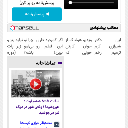
پرسش‌نامه رو پر کن)
◀ پرسش‌نامه
مطالب پیشنهادی
این دکتر
ویدیو هولناک از
اگر کمردرد داری
چرا تو نباید بنز و
شیرازی کرم
جوان کارتن
این فیلم رو
بی‌ام‌و زیر پات
ترمیم زخم
خوابی که
ببین!
باشه؟ (دوره
ایرانی را
میلیاردر شد.
◗پرسش‌نامه رو
رایگان درآمد
تماشاخانه
ساخت!!!
آموزش رایگان
پر کن◖
میلیاردی)
ساعت ۸:۱۵ ششم اوت ؛
هیروشیما / وقتی شهر در دیگ
قیر می‌جوشید
محمدباقر خرازی کیست؟