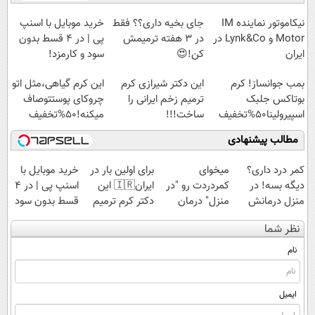
آموزش رایگان
سبک و مقاوم |
امشب)
◗پرسش‌نامه◖
پرداخت قسطی
نیکاموتور نماینده IM
جای بخیه داری؟؟ فقط
خرید موبایل با اسنپ
Motor و Lynk&Co در
در 3 هفته ترمیمش
پی | در ۴ قسط بدون
ایران
کن!😍
سود و کارمزد!
بمب جوانساز! کرم
این دکتر شیرازی کرم
این کرم گیاهی،مثل اتو
بوتاکس جلبک
ترمیم زخم ایرانی را
چروکای پوستتوصاف
اسپیرولینا50%تخفیف
ساخت!!!
میکنه!50%تخفیف
مطالب پیشنهادی
کمر درد داری؟
میخوای
برای اولین بار در
خرید موبایل با
دیگه بسه! در
کمردردت رو "در
ایران🇮🇷 این
اسنپ پی | در ۴
منزل درمانش
منزل" درمان
دکتر کرم ترمیم
قسط بدون سود
کن
کنی؟ (◂فیلم +
کننده 23 روزه
و کارمزد!
نظر شما
(◀پرسش‌نامه)
◂پرسش‌نامه)
ساخت!
نام
ایمیل