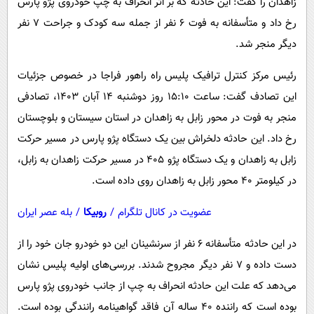
زاهدان را گفت: این حادثه که بر اثر انحراف به چپ خودروی پژو پارس
پیامک
سرگرمی
رخ داد و متأسفانه به فوت ۶ نفر از جمله سه کودک و جراحت ۷ نفر
روانشناسی
فناوری
دیگر منجر شد.
آشپزی
گوناگون
رئیس مرکز کنترل ترافیک پلیس راه راهور فراجا در خصوص جزئیات
دانلود
حوادث
این تصادف گفت: ساعت ۱۵:۱۰ روز دوشنبه ۱۴ آبان ۱۴۰۳، تصادفی
محیط زیست
منجر به فوت در محور زابل به زاهدان در استان سیستان و بلوچستان
سلامت
رخ داد. این حادثه دلخراش بین یک دستگاه پژو پارس در مسیر حرکت
زابل به زاهدان و یک دستگاه پژو ۴۰۵ در مسیر حرکت زاهدان به زابل،
فرهنگی
در کیلومتر ۴۰ محور زابل به زاهدان روی داده است.
بین الملل
عضویت در کانال تلگرام
/
روبیکا
/
بله عصر ایران
اجتماعی
حیات وحش
در این حادثه متأسفانه ۶ نفر از سرنشینان این دو خودرو جان خود را از
دست داده و ۷ نفر دیگر مجروح شدند. بررسی‌های اولیه پلیس نشان
سیاست خارجی
می‌دهد که علت این حادثه انحراف به چپ از جانب خودروی پژو پارس
بوده است که راننده ۴۰ ساله آن فاقد گواهینامه رانندگی بوده است.