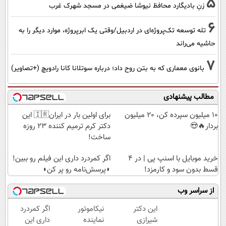
5
زنِ بادیگارد محافظ نیوشا ضیغمی در مسجد شهرک غرب
6
تله توسعه تک‌پروژه‌ای در اردبیل/وقتی یک ابرپروژه، موارد دیگر را به
حاشیه می‌راند
7
بانوی معماری که به بتن روح داد؛ درباره سوتلانا کانا رادویچ (+تصاویر)
مطالب پیشنهادی
10 میلیون سپرده کن، 20 میلیون
برای اولین بار در ایران🇮🇷 این
بردار🔥😍
دکتر کرم ترمیم کننده 23 روزه
ساخت!
خرید موبایل با اسنپ پی | در ۴
اگر کمردرد داری این فیلم رو ببین!
قسط بدون سود و کارمزد!
◗پرسش‌نامه رو پر کن◖
از سراسر وب
این دکتر
نیکاموتور
اگر کمردرد
شیرازی
نماینده
داری این