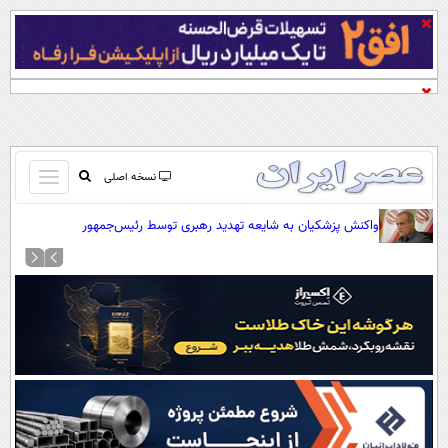
باز
نسخه اصلی
و
صفحه اول
واکنش پزشکیان به شایعه تهدید رهبری توسط رئیس‌جمهور
بسته
تماس با ما
کردن
آرشیو
منو
جستجو
نظرسنجی
آب و هوا
اوقات شرعی
پیوند ها
سواد زندگی