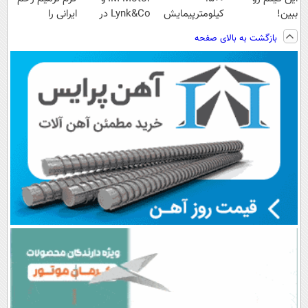
ببین!
کیلومترپیمایش
Lynk&Co در
ایرانی را
◗پرسش‌نامه رو
با یکبار شارژ
ایران
ساخت!!!
بازگشت به بالای صفحه
پر کن◖