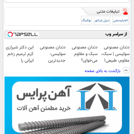
اعتبارسنجی
دیزل ژنراتور
بوکینگ
از سراسر وب
دندان مصنوعی
دندان مصنوعی
دندان مصنوعی
این دکتر شیرازی
سوئیسی | سبک،
سبک و مقاوم
سوئیسی:
کرم ترمیم زخم
مقاوم، طبیعی!
می‌خوای؟
جدیدترین
ایرانی را
ویزیت
پرداخت اقساطی
فناوری اروپا،
ساخت!!!
بازگشت به بالای صفحه
رایگان+پرداخت
هم داریم!😍 |
سبک و مقاوم |
اقساطی😍
📍تهران
پرداخت قسطی