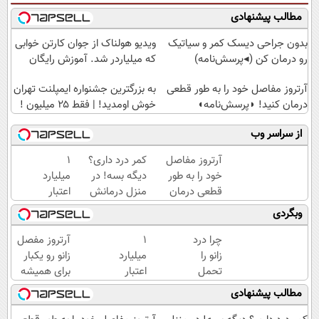
مطالب پیشنهادی
بدون جراحی دیسک کمر و سیاتیک
ویدیو هولناک از جوان کارتن خوابی
رو درمان کن (◂پرسش‌نامه)
که میلیاردر شد. آموزش رایگان
آرتروز مفاصل خود را به طور قطعی
به بزرگترین جشنواره ایمپلنت تهران
درمان کنید! ◗پرسش‌نامه◖
خوش اومدید! | فقط ۲۵ میلیون !
از سراسر وب
آرتروز مفاصل
کمر درد داری؟
۱
خود را به طور
دیگه بسه! در
میلیارد
قطعی درمان
منزل درمانش
اعتبار
کنید!
کن
خرید
وبگردی
◗پرسش‌نامه◖
(◀پرسش‌نامه)
طلا |
بدون
چرا درد
۱
آرتروز مفصل
ضامن
زانو را
میلیارد
زانو رو یکبار
و چک
تحمل
اعتبار
برای همیشه
می‌کنی؟
خرید
درمان کن!
مطالب پیشنهادی
خیلی
طلا |
◗پرسش‌نامه◖
ساده
بدون