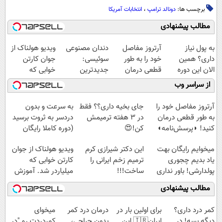
برچسب ها:
دونالد ترامپ
،
انتخابات آمریکا
مطالب پیشنهادی
به پول نیاز
آرتروز مفاصل
دندان مصنوعی
ویدیو هولناک از
داری؟ همین
خود را به طور
سوئیسی:
جوان کارتن
الان این دوره
قطعی درمان
جدیدترین
خوابی که
رایگان رو شرکت
کنید!
فناوری اروپا،
میلیاردر شد.
از سراسر وب
کن تا دیر نشده!
◗پرسش‌نامه◖
سبک و مقاوم |
آموزش رایگان
پرداخت قسطی
آرتروز مفاصل خود را
جای بخیه داری؟؟ فقط
به سرعت و بدون
به طور قطعی درمان
در 3 هفته ترمیمش
دردسر به ثروت برسید
کنید! ◗پرسش‌نامه◖
کن!😍
(دوره کاملا رایگان
پولسازی)
میخوایم رایگان بهت
این دکتر شیرازی کرم
ویدیو هولناک از جوان
یاد بدیم چجوری
ترمیم زخم ایرانی را
کارتن خوابی که
پولدارشی! باور نداری
ساخت!!!
میلیاردر شد. آموزش
امتحانش مجانیه
رایگان
مطالب پیشنهادی
کمر درد داری؟
برای اولین بار در
درمان درد کمر
میخوای
دیگه بسه! در
ایران🇮🇷 این
بدون جراحی،
کمردردت رو "در