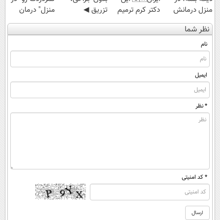
منزل درمانش
دکتر کرم ترمیم
تزریق ◀
منزل" درمان
کن
کننده 23 روزه
پرسش‌نامه رو پر
کنی؟ (◂فیلم +
نظر شما
(◀پرسش‌نامه)
ساخت!
کن ▶
◂پرسش‌نامه)
نام
ایمیل
* نظر
* کد امنیتی