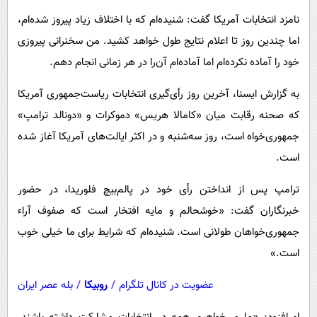
پیامک
سرگرمی
نامزد انتخابات آمریکا گفت: شنیده‌ام که با اختلاف زیاد پیروز شده‌ام،
روانشناسی
فناوری
اما چندین روز تا اعلام نتایج طول خواهد کشید. من سخنرانی پیروزی
آشپزی
گوناگون
خود را آماده نکرده‌ام اما آماده‌ام آن‌را در هر زمانی انجام دهم.
دانلود
حوادث
به گزارش ایسنا، آخرین روز رأی‌گیری انتخابات ریاست‌جمهوری آمریکا
محیط زیست
که صحنه رقابت میان «کامالا هریس» دموکرات و «دونالد ترامپ»
جمهوری‌خواه است، روز سه‌شنبه و در اکثر ایالت‌های آمریکا آغاز شده
سلامت
است.
فرهنگی
ترامپ پس از انداختن رأی خود در پالم‌بیچ فلوریدا، در حضور
بین الملل
خبرنگاران گفت: «خوشحالم و مایه افتخار است که صفوف آراء
اجتماعی
جمهوری‌خواهان طولانی است. شنیده‌ام که شرایط برای ما خیلی خوب
حیات وحش
است.»
سیاست خارجی
عضویت در کانال تلگرام
/
روبیکا
/
بله عصر ایران