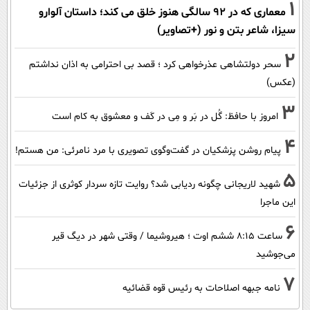
1
معماری که در 92 سالگی هنوز خلق می کند؛ داستان آلوارو
سیزا، شاعر بتن و نور (+تصاویر)
2
سحر دولتشاهی عذرخواهی کرد ؛ قصد بی احترامی به اذان نداشتم
(عکس)
3
امروز با حافظ: گُل در بَر و مِی در کَف و معشوق به کام است
4
پیام روشن پزشکیان در گفت‌و‌گوی تصویری با مرد نامرئی: من هستم!
5
شهید لاریجانی چگونه ردیابی شد؟ روایت تازه سردار کوثری از جزئیات
این ماجرا
6
ساعت ۸:۱۵ ششم اوت ؛ هیروشیما / وقتی شهر در دیگ قیر
می‌جوشید
7
نامه جبهه اصلاحات به رئیس قوه قضائیه