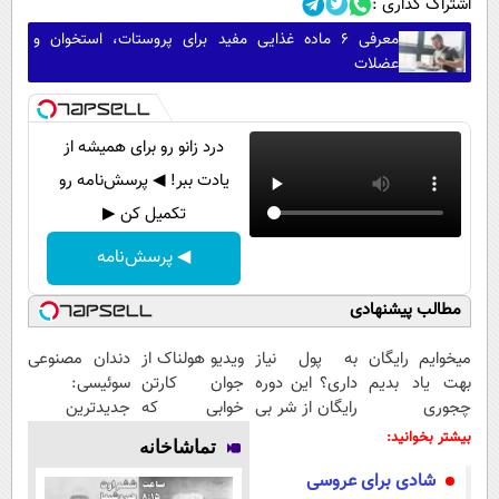
اشتراک گذاری :
معرفی ۶ ماده غذایی مفید برای پروستات، استخوان و
عضلات
درد زانو رو برای همیشه از
یادت ببر! ◀ پرسش‌نامه رو
تکمیل کن ▶
◀ پرسش‌نامه
مطالب پیشنهادی
میخوایم رایگان
به پول نیاز
ویدیو هولناک از
دندان مصنوعی
بهت یاد بدیم
داری؟ این دوره
جوان کارتن
سوئیسی:
چجوری
رایگان از شر بی
خوابی که
جدیدترین
پولدارشی! باور
پولی خلاصت
میلیاردر شد.
فناوری اروپا،
بیشتر بخوانید:
تماشاخانه
نداری امتحانش
میکنه
آموزش رایگان
سبک و مقاوم |
شادی برای عروسی
مجانیه
پرداخت قسطی