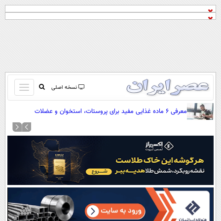
باز
نسخه اصلی
و
صفحه اول
معرفی ۶ ماده غذایی مفید برای پروستات، استخوان و عضلات
بسته
تماس با ما
کردن
آرشیو
منو
جستجو
نظرسنجی
آب و هوا
اوقات شرعی
پیوند ها
سواد زندگی