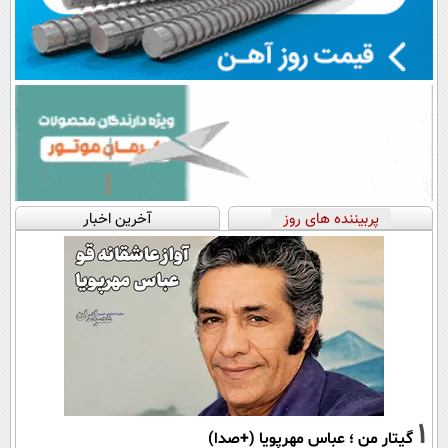
پربیننده های روز
آخرین اخبار
1
گیتار من ؛ عباس مهرپویا (+صدا)