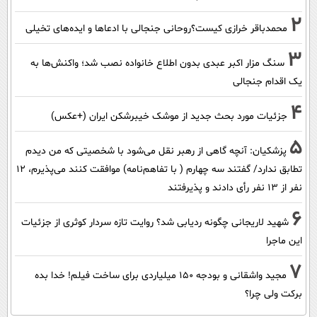
2
محمدباقر خرازی کیست؟روحانی جنجالی با ادعاها و ایده‌های تخیلی
3
سنگ مزار اکبر عبدی بدون اطلاع خانواده نصب شد؛ واکنش‌ها به
یک اقدام جنجالی
4
جزئیات مورد بحث جدید از موشک خیبرشکن ایران (+عکس)
5
پزشکیان‌: آنچه گاهی از رهبر نقل می‌شود با شخصیتی که من دیدم
تطابق ندارد/ گفتند سه چهارم ( با تفاهم‌نامه) موافقت کنند می‌پذیرم، 12
نفر از 13 نفر رأی دادند و پذیرفتند
6
شهید لاریجانی چگونه ردیابی شد؟ روایت تازه سردار کوثری از جزئیات
این ماجرا
7
مجید واشقانی و بودجه 150 میلیاردی برای ساخت فیلم! خدا بده
برکت ولی چرا؟