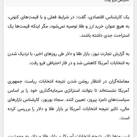
احتیاطی فرو رفت.
پیامک
سرگرمی
روانشناسی
فناوری
یک کارشناس اقتصادی، گفت: در شرایط فعلی و با قیمت‌های کنونی،
آشپزی
به هیچ عنوان خرید ارز و طلا توصیه نمی‌شود، مگر اینکه قیمت‌ها یک
گوناگون
استراحت جدی داشته باشند.
دانلود
حوادث
محیط زیست
به گزارش تجارت نیوز، بازار طلا و دلار طی روز‌های اخیر، با نزدیک شدن
سلامت
به انتخابات آمریکا کاهشی شد و در فاز احتیاطی فرو رفت.
فرهنگی
معامله‌گران در انتظار روشن شدن نتیجه انتخابات ریاست جمهوری
بین الملل
آمریکا نشسته‌اند تا بتوانند استراتژی سرمایه‌گذاری خود را بر اساس
اجتماعی
سیاست‌های نامزد پیروز، تعیین کنند. سجاد بوربور، کارشناس بازار‌های
حیات وحش
مالی، تاثیر نتیجه انتخابات آمریکا بر بازار طلا و دلار را برررسی کرده
سیاست خارجی
است.
این روز‌ها تاثیر نتیجه انتخابات آمریکا بر بازار طلا و دلار به مهم‌ترین