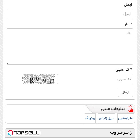
ایمیل
* نظر
* کد امنیتی
اعتبارسنجی
دیزل ژنراتور
بوکینگ
از سراسر وب