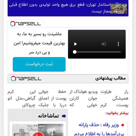
استاندار تهران: قطع برق هیچ واحد تولیدی بدون اطلاع قبلی
مجاز نیست
ماشینت رو بسپر به ما، به
بهترین قیمت میفروشیم! امن
و بی درد سر
ثبت درخواست
مطالب پیشنهادی
راز طراوت
ویدیو هولناک از
حفظ جوانی
این کرم
همیشگی
جوان کارتن
پوست از اعماق
گیاهی،مثل اتو
پوست، کرم
خوابی که
دریا با جلبک
چروکای
جوانساز جلبک
میلیاردر شد.
اسپیرولینا
پوستتوصاف
بیشتر بخوانید:
تماشاخانه
با 45%تخفیف
آموزش رایگان
میکنه!50%تخفیف
وزیر رفاه : حذف یارانه
پردرآمد‌ها را به اطلاع مردم