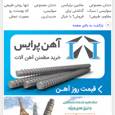
دندان مصنوعی
ماشین برلیانس
دندان مصنوعی
تنها روش طبیعی
سوئیسی | سبک،
گذاشتی برای
سوئیسی:
که پوستت رو
مقاوم، طبیعی!
فروش؟ با خیال
جدیدترین
بصورت عمقی
ویزیت
راحت بفروش
فناوری اروپا،
ابرسانی و نرم
بازگشت به بالای صفحه
رایگان+پرداخت
سبک و مقاوم |
میکنه
اقساطی😍
پرداخت قسطی