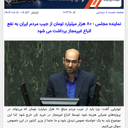
سیاسی
اقتصاد
صفحه نخست
»
سیاسی
کد
۱۰۱۱۳۷۸
انتشار:
۰۹:۵۳ - ۱۶-۰۸-۱۴۰۳
جامعه
اقتصادی
نماینده مجلس : ۸۰ هزار میلیارد تومان از جیب مردم ایران به نفع
اتباع غیرمجاز برداشت می شود
ورزشی
اجتماعی
خودرو
بین الملل
حوادث
فرهنگ و هنر
سیاست خارجی
سلامت
علم و دانش
یک برش دانایی
قرآن
فناوری و It
محیط زیست
گوناگون
علمی
سفر و تفریح
فیلم
سرگرمی
اخبار کریپتو
عصر ایران 2
اقتصاد
باشگاه مغز
آموزش زبان
خواندنی ها و دیدنی ها
ابوترابی گفت: چرا باید از جیب مردم مبلغ ۸۰ هزار میلیارد تومان که می‌تواند در
ورزش
مجله تصویری سلاح
پروژه‌های عمرانی هزینه شود توسط اتباع غیرمجاز در خرید نان خرج شود لذا این
داستان کوتاه
سیاست
موضوع باید به یک خواسته عمومی تبدیل شود و ما حتما از وزیر کشور در این خصوص
سوال می‌کنیم.