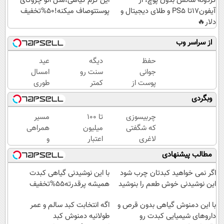
گردونه شانس بدون پوچ، از
این کرم گیاهی،مثل اتو چروکای
آیفون17تا PS5 و طلای دیجیتال و
پوستتوصاف میکنه!50%تخفیف
دلار🔥
از سراسر وب
حفظ
دیگه
عید
جوانی
سنت رو
امسال
پوست از
کمتر
طوری
اعماق
حدس
جوون شو
وبگردی
دریا با
میزنن😉
که
جلبک
کرم
هیچکس
چربیسوزی
تا ۱۰۰
مسیر
اسپیرولینا
ضدچروک
نشناستت
که شگفتی
میلیون
همراهی
گیاهی👈🏻
لاغری
اعتبار
و
45%تخفیف
آسان را
خرید
گزارش
مطالب پیشنهادی
رقم زد!
قسطی
عملکرد
گروه
اگر نمی خواهید کبدتان چرب شود
با این نوشیدنی گیاهی کبدت
اسنپ
این نوشیدنی خوش طعم را بنوشید
همیشه پرقدرته55%تخفیف
در
با این دمنوش گیاهی بدون قرص و
۱۴۰۴
اگه انتخابت کبد سالم و عمر
داروهای شیمیایی کبدت رو
طولانیه دمنوش کبد