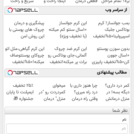
بره؟ تمام مراحل
قطعی درمان
اینجا راحت و
سریع و راحت
فروش ماشیت
کنید!
سریع بفروشش
بفروش
از سراسر وب
رو به ما بسپر
◗پرسش‌نامه◖
بمب جوانساز! کرم
این کرم جوانساز
پیشگیری و درمان
بوتاکس جلبک
10سال سنتو کم میکنه
چروک های پوستی با
اسپیرولینا50%تخفیف
(با تخفیف ویژه)
این روش امن
بدون سوزن پوستتو
این کرم ضد چروک
این کرم گیاهی،مثل اتو
10سال جوون
آلمانی،جای بوتاکس رو
چروکای پوستتوصاف
کن50%تخفیف پاییزی
برات پر میکنه!تخفیف
میکنه!50%تخفیف
تا امشب
مطالب پیشنهادی
کمر درد داری؟
چرا هنوز داری با
میخوای
۲۵٪ تخفیف
دیگه بسه! در
درد راه میری؟
کمردردت رو "در
ایمپلنت تا پایان
منزل درمانش
وقتی راه درمان
منزل" درمان
جشنواره 🎁
کن
جلو پاته!
کنی؟ (◂فیلم +
نظر شما
(◀پرسش‌نامه)
◂پرسش‌نامه)
نام