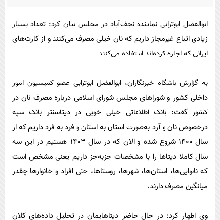
پیامک
سرگرمی
روانشناسی
ابوالفضل ابوترابی نماینده نجف‌آباد در مجلس بیان کرد: تعداد بسیار
فناوری
زیادی اتباع غیرمجاز داریم که نان خیلی مصرف می‌کنند و از کارت‌های
آشپزی
گوناگون
ایرانی که اجاره کرده‌اند استفاده می‌کنند.
دانلود
حوادث
محیط زیست
به گزارش باشگاه خبرنگاران، ابوالفضل ابوترابی عضو کمیسیون امور
سلامت
داخلی کشور و شوراهای مجلس شورای اسلامی درباره مصرف نان در
کشور گفت: بانک اطلاعاتی خیلی خوبی در دیتاسنتر بانک سپه
فرهنگی
درخصوص نان و آرد به‌صورت استان به استان و فرد به فرد داریم که از
بین الملل
سال ۱۴۰۰ شروع شده و الان که در سال ۱۴۰۳ هستیم در این سه
اجتماعی
سال کاملا دیتاها را با مشخصات جزبه‌جز داریم یعنی مشخص است
حیات وحش
که نانوایی‌ها، استان‌ها، شهرها، روستاها، حتی افراد و خانوارها چقدر
میانگین مصرف دارند.
سیاست خارجی
وی اظهار کرد: در حال حاضر دیتاهایمان در تحلیل داده‌های کلان