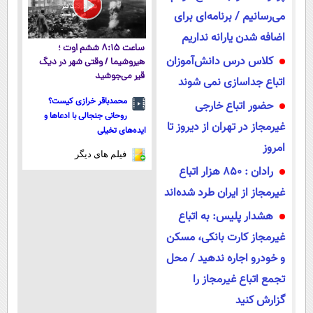
می‌رسانیم / برنامه‌ای برای
اضافه شدن یارانه نداریم
ساعت ۸:۱۵ ششم اوت ؛
کلاس‌ درس دانش‌آموزان
هیروشیما / وقتی شهر در دیگ
قیر می‌جوشید
اتباع جداسازی نمی شوند
محمدباقر خرازی کیست؟
حضور اتباع خارجی
روحانی جنجالی با ادعاها و
غیرمجاز در تهران از دیروز تا
ایده‌های تخیلی
امروز
فیلم های دیگر
رادان : ۸۵۰ هزار اتباع
غیرمجاز از ایران طرد شده‌اند
هشدار پلیس: به اتباع
غیرمجاز کارت بانکی، مسکن
و خودرو اجاره ندهید / محل
تجمع اتباع غیرمجاز را
گزارش کنید