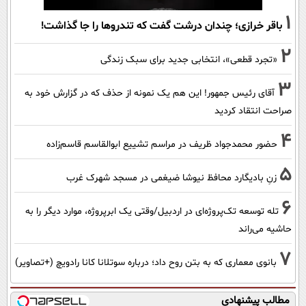
1
باقر خرازی؛ چندان درشت گفت که تندروها را جا گذاشت!
2
«تجرد قطعی»، انتخابی جدید برای سبک زندگی
3
آقای رئیس جمهور! این هم یک نمونه از حذف که در گزارش خود به
صراحت انتقاد کردید
4
حضور محمدجواد ظریف در مراسم تشییع ابوالقاسم قاسم‌زاده
5
زنِ بادیگارد محافظ نیوشا ضیغمی در مسجد شهرک غرب
6
تله توسعه تک‌پروژه‌ای در اردبیل/وقتی یک ابرپروژه، موارد دیگر را به
حاشیه می‌راند
7
بانوی معماری که به بتن روح داد؛ درباره سوتلانا کانا رادویچ (+تصاویر)
مطالب پیشنهادی