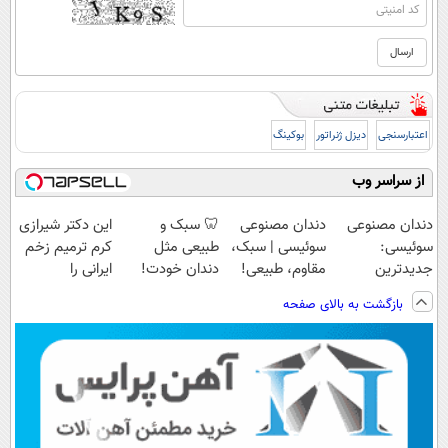
اعتبارسنجی
دیزل ژنراتور
بوکینگ
از سراسر وب
دندان مصنوعی
دندان مصنوعی
🦷 سبک و
این دکتر شیرازی
سوئیسی:
سوئیسی | سبک،
طبیعی مثل
کرم ترمیم زخم
جدیدترین
مقاوم، طبیعی!
دندان خودت!
ایرانی را
فناوری اروپا،
ویزیت
نصب آسان و
ساخت!!!
بازگشت به بالای صفحه
سبک و مقاوم |
رایگان+پرداخت
پرداخت اقساطی
پرداخت قسطی
اقساطی😍
💳 📍 تهران