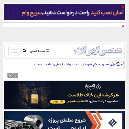
باز
نسخه اصلی
و
صفحه اول
صدور حکم شورش علیه دولت قانونی، عادی نیست
بسته
تماس با ما
کردن
آرشیو
منو
جستجو
نظرسنجی
آب و هوا
اوقات شرعی
پیوند ها
سواد زندگی