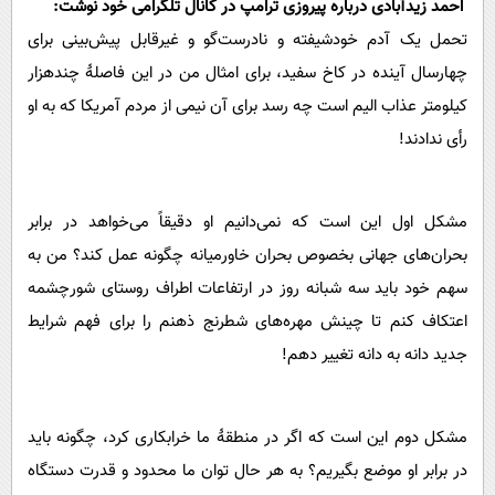
احمد زیدآبادی درباره پیروزی ترامپ در کانال تلگرامی خود نوشت:
پیامک
سرگرمی
تحمل یک آدم خودشیفته و نادرست‌گو و غیرقابل پیش‌بینی برای
روانشناسی
فناوری
چهارسال آینده در کاخ سفید، برای امثال من در این فاصلۀ چندهزار
آشپزی
گوناگون
کیلومتر عذاب الیم است چه رسد برای آن نیمی از مردم آمریکا که به او
دانلود
حوادث
رأی ندادند!
محیط زیست
سلامت
مشکل اول این است که نمی‌دانیم او دقیقاً می‌‌خواهد در برابر
بحران‌های جهانی بخصوص بحران خاورمیانه چگونه عمل کند؟ من به
فرهنگی
سهم خود باید سه شبانه روز در ارتفاعات اطراف روستای شورچشمه
بین الملل
اعتکاف کنم تا چینش مهره‌های شطرنج ذهنم را برای فهم شرایط
اجتماعی
جدید دانه به دانه تغییر دهم!
حیات وحش
سیاست خارجی
مشکل دوم این است که اگر در منطقۀ ما خرابکاری کرد، چگونه باید
در برابر او موضع بگیریم؟ به هر حال توان ما محدود و قدرت دستگاه