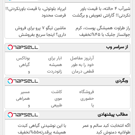
شیر‌آب ۴ حالته، با قیمت باور
ایرپاد بلوتوثی، با قیمت باورنکردنی!!
نکردنی!! گارانتی تعویض و برگشت
فرصت محدود
راز طراوت همیشگی پوست، کرم
ماشین تیگو 7 پرو برای فروش
جوانساز جلبک با 45%تخفیف
داری؟ اینجا سریع بفروشش
از سراسر وب
آرتروز مفاصل
1بار برای
بوتاکس
خود را به طور
همیشه
گیاهی
قطعی درمان
زانودردت
و
کنید!
رودرمان کن!
خانگی
وبگردی
◗پرسش‌نامه◖
(تکنولوژی
رسید!
آلمان)
فروشگاه
کاشت
مسیر
◂پرسشنامه▸
حضوری
موی
همراهی
یا
طبیعی
و
اینترنتی
بدون درد
گزارش
مطالب پیشنهادی
داری؟
و
عملکرد
راحت
خونریزی!
گروه
اگه انتخابت کبد سالم و عمر
با این نوشیدنی گیاهی کبدت
محصول
😍😍
اسنپ
طولانیه دمنوش کبد
همیشه پرقدرته55%تخفیف