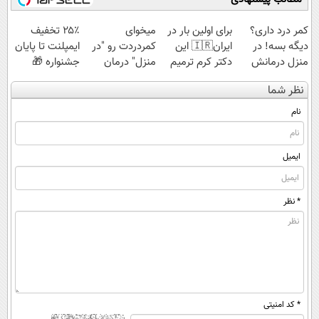
کمر درد داری؟
برای اولین بار در
میخوای
۲۵٪ تخفیف
دیگه بسه! در
ایران🇮🇷 این
کمردردت رو "در
ایمپلنت تا پایان
منزل درمانش
دکتر کرم ترمیم
منزل" درمان
جشنواره 🎁
کن
کننده 23 روزه
کنی؟ (◂فیلم +
نظر شما
(◀پرسش‌نامه)
ساخت!
◂پرسش‌نامه)
نام
ایمیل
* نظر
* کد امنیتی