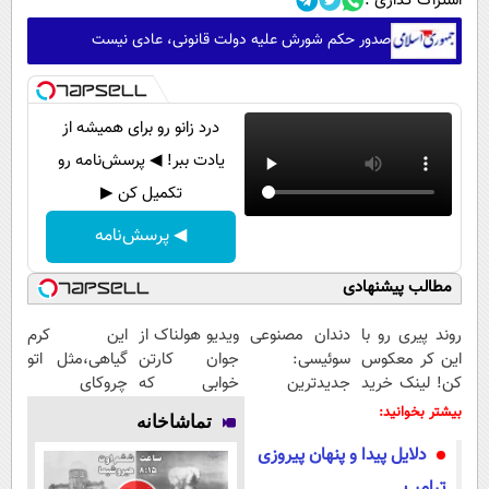
اشتراک گذاری :
صدور حکم شورش علیه دولت قانونی، عادی نیست
درد زانو رو برای همیشه از
یادت ببر! ◀ پرسش‌نامه رو
تکمیل کن ▶
◀ پرسش‌نامه
مطالب پیشنهادی
روند پیری رو با
دندان مصنوعی
ویدیو هولناک از
این کرم
این کر معکوس
سوئیسی:
جوان کارتن
گیاهی،مثل اتو
کن! لینک خرید
جدیدترین
خوابی که
چروکای
محصول
فناوری اروپا،
میلیاردر شد.
پوستتوصاف
بیشتر بخوانید:
تماشاخانه
سبک و مقاوم |
آموزش رایگان
میکنه!50%تخفیف
دلایل پیدا و پنهان پیروزی
پرداخت قسطی
ترامپ