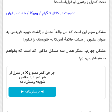
تحت کنترل و رهبری او غول‌آساست!
عضویت در کانال تلگرام
/
روبیکا
/
بله عصر ایران
مشکل سوم این است که من واقعاً تحمل بازگشت دیوید فریدمن به
عنوان عضوی از هیئت حاکمۀ آمریکا به خاورمیانه را ندارم!
مشکل چهارم....مگر همان سه مشکل مذکور کم است که بخواهم
به بقیه‌اش بپردازم!
جراحی کمر ممنوع ❌ در منزل از
شر کمر درد خلاص
شوید◂پرسش‌نامه
◀ پرسش‌نامه ▶