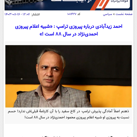
سیاسی
اقتصاد
صفحه نخست
»
سیاسی
کد
۱۰۱۱۴۲۷
انتشار:
۱۲:۰۷ - ۱۶-۰۸-۱۴۰۳
جامعه
اقتصادی
احمد زیدآبادی درباره پیروزی ترامپ : «شبیه اعلام پیروزی
ورزشی
احمدی‌نژاد در سال 88 است !»
اجتماعی
خودرو
بین الملل
حوادث
فرهنگ و هنر
سیاست خارجی
سلامت
علم و دانش
یک برش دانایی
قرآن
فناوری و It
محیط زیست
گوناگون
علمی
سفر و تفریح
فیلم
سرگرمی
اخبار کریپتو
عصر ایران 2
اقتصاد
باشگاه مغز
ذهنم اصلاً آمادگی پذیرش ترامپ در کاخ سفید را با آن کارنامۀ قبلی‌اش ندارد! حسم
آموزش زبان
خواندنی ها و دیدنی ها
نسبت به پیروزی او شبیه اعلام پیروزی محمود احمدی‌نژاد در سال 88 است!
ورزش
مجله تصویری سلاح
داستان کوتاه
سیاست