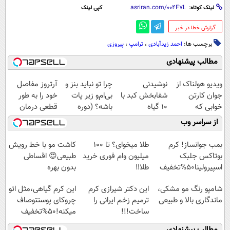
لینک کوتاه:
کپی لینک
‌گزارش خطا در خبر
برچسب ها:
احمد زیدآبادی
،
ترامپ
،
پیروزی
مطالب پیشنهادی
ویدیو هولناک از
نوشیدنی
چرا تو نباید بنز و
آرتروز مفاصل
جوان کارتن
شفابخش کبد با
بی‌ام‌و زیر پات
خود را به طور
خوابی که
10 گیاه
باشه؟ (دوره
قطعی درمان
میلیاردر شد.
موثر(تخفیف تا
رایگان درآمد
کنید!
از سراسر وب
آموزش رایگان
امشب)
میلیاردی)
◗پرسش‌نامه◖
بمب جوانساز! کرم
طلا میخوای؟ تا 100
کاشت مو با خط رویش
بوتاکس جلبک
میلیون وام فوری خرید
طبیعی😍 اقساطی
اسپیرولینا50%تخفیف
طلا‼️
بدون بهره
شامپو رنگ مو مشکی،
این دکتر شیرازی کرم
این کرم گیاهی،مثل اتو
ماندگاری بالا و طبیعی
ترمیم زخم ایرانی را
چروکای پوستتوصاف
ساخت!!!
میکنه!50%تخفیف
مطالب پیشنهادی