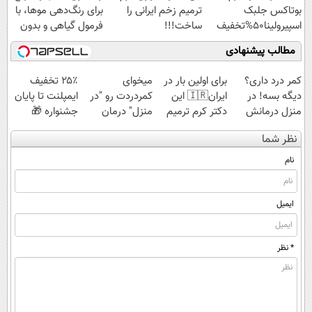
بوتاکس جلبک
ترمیم زخم ایرانی را
برای رنگ‌دهی موها، با
اسپیرولینا50%تخفیف
ساخت!!!
فرمول گیاهی و بدون
آمونیاک
مطالب پیشنهادی
کمر درد داری؟
برای اولین بار در
میخوای
۲۵٪ تخفیف
دیگه بسه! در
ایران🇮🇷 این
کمردردت رو "در
ایمپلنت تا پایان
منزل درمانش
دکتر کرم ترمیم
منزل" درمان
جشنواره 🎁
کن
کننده 23 روزه
کنی؟ (◂فیلم +
نظر شما
(◀پرسش‌نامه)
ساخت!
◂پرسش‌نامه)
نام
ایمیل
* نظر