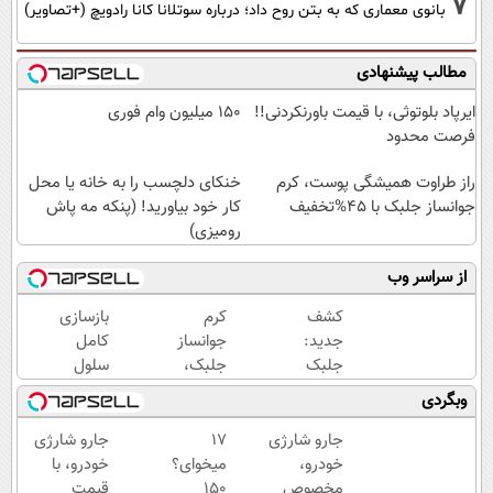
7
بانوی معماری که به بتن روح داد؛ درباره سوتلانا کانا رادویچ (+تصاویر)
مطالب پیشنهادی
ایرپاد بلوتوثی، با قیمت باورنکردنی!!
150 میلیون وام فوری
فرصت محدود
راز طراوت همیشگی پوست، کرم
خنکای دلچسب را به خانه یا محل
جوانساز جلبک با 45%تخفیف
کار خود بیاورید! (پنکه مه پاش
رومیزی)
از سراسر وب
کشف
کرم
بازسازی
جدید:
جوانساز
کامل
جلبک
جلبک،
سلول
اسپیرولینا
هدیه
های
وبگردی
پیری را
طبیعت به
مرده
متوقف
شما(خرید
پوست،
جارو شارژی
17
جارو شارژی
می
با تخفیف
با کرم
خودرو،
میخوای؟
خودرو، با
کند50%تخفیف
ویژه)
جوانساز
مخصوص
150
قیمت