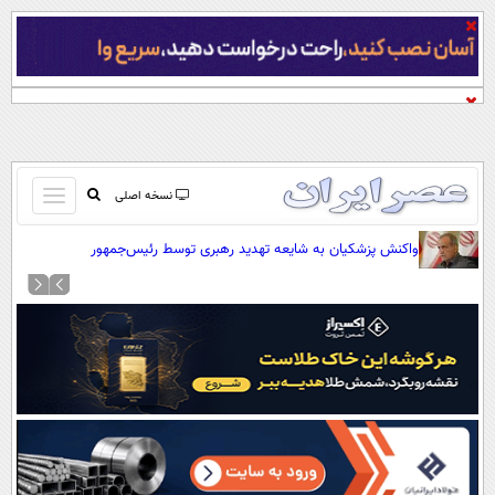
باز
نسخه اصلی
و
صفحه اول
واکنش پزشکیان به شایعه تهدید رهبری توسط رئیس‌جمهور
بسته
تماس با ما
کردن
آرشیو
منو
جستجو
نظرسنجی
آب و هوا
اوقات شرعی
پیوند ها
سواد زندگی