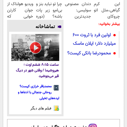
این کرم
دندان مصنوعی
چرا تو نباید بنز و
ویدیو هولناک از
گیاهی،مثل اتو
سوئیسی:
بی‌ام‌و زیر پات
جوان کارتن
چروکای
جدیدترین
باشه؟ (دوره
خوابی که
پوستتوصاف
فناوری اروپا،
رایگان درآمد
میلیاردر شد.
بیشتر بخوانید:
تماشاخانه
میکنه!50%تخفیف
سبک و مقاوم |
میلیاردی)
آموزش رایگان
اولین فرد با ثروت ۶۰۰
پرداخت قسطی
میلیارد دلار؛ ایلان ماسک
محمودرضا بانکی کیست؟
ساعت ۸:۱۵ ششم اوت ؛
هیروشیما / وقتی شهر در دیگ
قیر می‌جوشید
محمدباقر خرازی کیست؟
روحانی جنجالی با ادعاها و
ایده‌های تخیلی
فیلم های دیگر