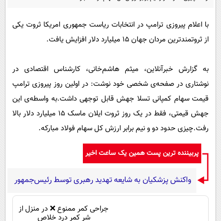
پیامک
سرگرمی
روانشناسی
فناوری
با اعلام پیروزی ترامپ در انتخابات ریاست جمهوری امریکا ثروت یکی
از ثروتمندترین مردان جهان ۱۵ میلیارد دلار افزایش یافت.
آشپزی
گوناگون
دانلود
حوادث
به گزارش خبرآنلاین، میثم هاشم‌خانی، کارشناس اقتصادی در
محیط زیست
نوشتاری در صفحه‌ی شخصی خود نوشت: در اولین روز پیروزی ترامپ
سلامت
قیمت سهام کمپانی تسلا جهش قابل توجهی داشت.به واسطه‌ی این
جهش قیمتی، فقط در یک روز ثروت ایلان ماسک‌ ۱۵ میلیارد دلار بالا
فرهنگی
رفت.چیزی حدود دو و نیم برابر ارزش کل سهام فولاد مبارکه.
بین الملل
اجتماعی
پربیننده ترین پست همین یک ساعت اخیر
حیات وحش
واکنش پزشکیان به شایعه تهدید رهبری توسط رئیس‌جمهور
سیاست خارجی
جراحی کمر ممنوع ❌ در منزل از
شر کمر درد خلاص