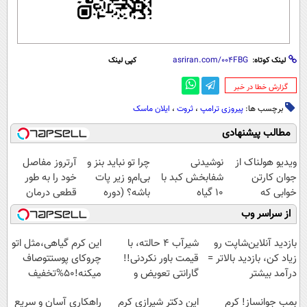
لینک کوتاه:
کپی لینک
‌گزارش خطا در خبر
برچسب ها:
پیروزی ترامپ
،
ثروت
،
ایلان ماسک‌
مطالب پیشنهادی
ویدیو هولناک از
نوشیدنی
چرا تو نباید بنز و
آرتروز مفاصل
جوان کارتن
شفابخش کبد با
بی‌ام‌و زیر پات
خود را به طور
خوابی که
10 گیاه
باشه؟ (دوره
قطعی درمان
میلیاردر شد.
موثر(تخفیف تا
رایگان درآمد
کنید!
از سراسر وب
آموزش رایگان
امشب)
میلیاردی)
◗پرسش‌نامه◖
بازدید آنلاین‌شاپت رو
شیر‌آب ۴ حالته، با
این کرم گیاهی،مثل اتو
زیاد کن، بازدید بالاتر =
قیمت باور نکردنی!!
چروکای پوستتوصاف
درآمد بیشتر
گارانتی تعویض و
میکنه!50%تخفیف
برگشت
بمب جوانساز! کرم
این دکتر شیرازی کرم
راهکاری آسان و سریع