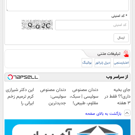
* کد امنیتی
اعتبارسنجی
دیزل ژنراتور
بوکینگ
از سراسر وب
جای بخیه
دندان مصنوعی
دندان مصنوعی
این دکتر شیرازی
داری؟؟ فقط در
سوئیسی | سبک،
سوئیسی:
کرم ترمیم زخم
3 هفته
مقاوم، طبیعی!
جدیدترین
ایرانی را
ترمیمش کن!😍
ویزیت
فناوری اروپا،
ساخت!!!
بازگشت به بالای صفحه
رایگان+پرداخت
سبک و مقاوم |
اقساطی😍
پرداخت قسطی