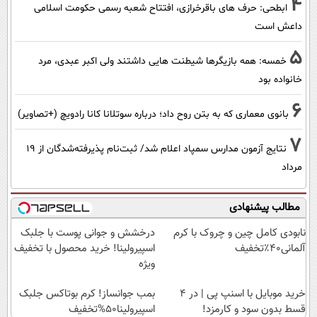
4
ابطحی: حرف های باقرخرازی، افتتاح شعبه رسمی حکومت اسلامی
داعش است
5
خمسه: همه بازیگرها شیطنت هایی داشتند ولی اکبر عبدی، مرد
خانواده بود
6
بانوی معماری که به بتن روح داد؛ درباره سوتلانا کانا رادویچ (+تصاویر)
7
نتایج آزمون مدارس سمپاد اعلام شد/ ثبت‌نام پذیرفته‌شدگان از ۱۹
مرداد
مطالب پیشنهادی
نابودی کامل چین و چروک با کرم
درخشش و جوانی پوست با جلبک
آلمانی۴۰٪تخفیف
اسپیرولینا! خرید محصول با تخفیف
ویژه
خرید موبایل با اسنپ پی | در ۴
بمب جوانساز! کرم بوتاکس جلبک
قسط بدون سود و کارمزد!
اسپیرولینا50%تخفیف