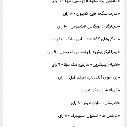
«آناتومی یک سقوط» ژوستین تریه - ۱۱ رای
«قدرت سگ» جین کمپیون - ۱۰ رای
«بیچارگان» یورگوس لانتیموس - ۱۰ رای
«زندگی‌های گذشته» سلین سانگ - ۱۰ رای
«پیتزا لیکوریش» پل توماس اندرسون - ۹ رای
«اشباح اینیشرین» مارتین مک دونا - ۹ رای
«زن جوان آینده‌دار» امرالد فنل- ۹ رای
«آنورا» شان بیکر- ۸ رای
«افترسان» شارلوت ولز - ۸ رای
«فابلمن ها» استیون اسپیلبرگ - ۸ رای