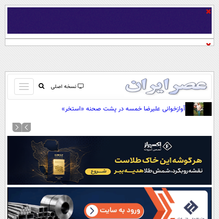
باز
نسخه اصلی
و
صفحه اول
آوازخوانی علیرضا خمسه در پشت صحنه «استخر»
بسته
تماس با ما
کردن
آرشیو
منو
جستجو
نظرسنجی
آب و هوا
اوقات شرعی
پیوند ها
سواد زندگی