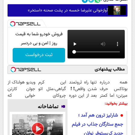
آوازخوانی علیرضا خمسه در پشت صحنه «استخر»
فروش خودرو شما به قیمت
روز | امن و بی دردسر
ثبت درخواست
مطالب پیشنهادی
همه درباره
تنها راه ثروتمند
این کرم
ویدیو هولناک از
بوتاکس حرف
شدن واقعی❗❗
گیاهی،مثل اتو
جوان کارتن
میزنن؛ اما کمتر
بعد از این دوره
چروکای
خوابی که
کسی این راه رو
تو خواب هم
پوستتوصاف
میلیاردر شد.
بیشتر بخوانید:
تماشاخانه
میشناسه.
پول در بیار😍
میکنه!50%تخفیف
آموزش رایگان
شارلیز ترون هم آمد ؛
جمع ستارگان جذاب در فیلم
جدید کریستوفر نولان