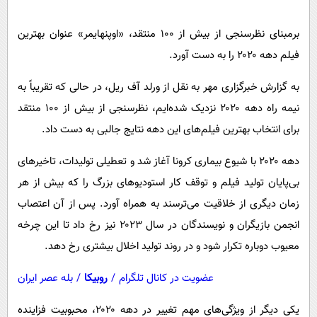
پیامک
سرگرمی
روانشناسی
برمبنای نظرسنجی از بیش از ۱۰۰ منتقد، «اوپنهایمر» عنوان بهترین
فناوری
فیلم دهه ۲۰۲۰ را به دست آورد.
آشپزی
گوناگون
دانلود
حوادث
به گزارش خبرگزاری مهر به نقل از ورلد آف ریل، در حالی که تقریباً به
نیمه راه دهه ۲۰۲۰ نزدیک شده‌ایم، نظرسنجی از بیش از ۱۰۰ منتقد
محیط زیست
برای انتخاب بهترین فیلم‌های این دهه نتایج جالبی به دست داد.
سلامت
دهه ۲۰۲۰ با شیوع بیماری کرونا آغاز شد و تعطیلی تولیدات، تاخیرهای
فرهنگی
بی‌پایان تولید فیلم و توقف کار استودیوهای بزرگ را که بیش از هر
بین الملل
زمان دیگری از خلاقیت می‌ترسند به همراه آورد. پس از آن اعتصاب
اجتماعی
انجمن بازیگران و نویسندگان در سال ۲۰۲۳ نیز رخ داد تا این چرخه
حیات وحش
معیوب دوباره تکرار شود و در روند تولید اخلال بیشتری رخ دهد.
سیاست خارجی
عضویت در کانال تلگرام
/
روبیکا
/
بله عصر ایران
یکی دیگر از ویژگی‌های مهم تغییر در دهه ۲۰۲۰، محبوبیت فزاینده