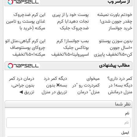
از سراسر وب
سبک و مقاوم |
امشب)
آموزش رایگان
◗پرسش‌نامه◖
پرداخت قسطی
خودتم باورت نمیشه
پوست خود را از پیری
این کرم ضدچروک
چقدر جوون شدی!
نجات دهید!با کرم
غذای پوستت رو تامین
خرید جوانساز
ضدچروک جلبک
میکنه (خرید با
اسپیرولینا با تخفیف
40%تخفیف)
بدون سوزن پوستتو
بمب جوانساز! کرم
این کرم گیاهی،مثل اتو
ویژه
10سال جوون
بوتاکس جلبک
چروکای پوستتوصاف
کن50%تخفیف پاییزی
اسپیرولینا50%تخفیف
میکنه!50%تخفیف
مطالب پیشنهادی
کمر درد داری؟
میخوای
دیگه کمر درد
درمان درد کمر
دیگه بسه! در
کمردردت رو "در
بسه❌ بدون
بدون جراحی،
منزل درمانش
منزل" درمان
تزریق در منزل
تزریق ◀
کن
کنی؟ (◂فیلم +
درمانش کن✅
پرسش‌نامه رو پر
نظر شما
(◀پرسش‌نامه)
◂پرسش‌نامه)
◀پرسش‌نامه پر
کن ▶
کن▶
نام
ایمیل