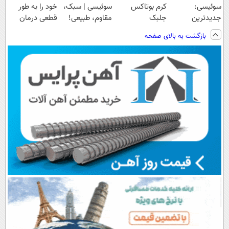
سوئیسی:
کرم بوتاکس
سوئیسی | سبک،
خود را به طور
جدیدترین
جلبک
مقاوم، طبیعی!
قطعی درمان
فناوری اروپا،
اسپیرولینا50%تخفیف
ویزیت
کنید!
بازگشت به بالای صفحه
سبک و مقاوم |
رایگان+پرداخت
◗پرسش‌نامه◖
پرداخت قسطی
اقساطی😍