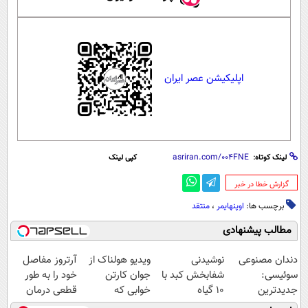
اپلیکیشن عصر ایران
لینک کوتاه:
کپی لینک
‌گزارش خطا در خبر
برچسب ها:
اوپنهایمر
،
منتقد
مطالب پیشنهادی
دندان مصنوعی
نوشیدنی
ویدیو هولناک از
آرتروز مفاصل
سوئیسی:
شفابخش کبد با
جوان کارتن
خود را به طور
جدیدترین
10 گیاه
خوابی که
قطعی درمان
فناوری اروپا،
موثر(تخفیف تا
میلیاردر شد.
کنید!