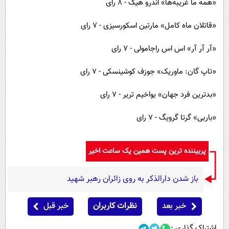
«همه ما غریبه‌ها» اندرو هیگ - ۸ رای
«قاتلان ماه کامل» مارتین اسکورسیزی - ۷ رای
«آر آر آر» اس اس راجامولی - ۷ رای
«تاپ گان: ماوریک» جوزف کوشینسکی - ۷ رای
«بدترین فرد جهان» یواخیم تریر - ۷ رای
«باربی» گرتا گرویگ - ۷ رای
پربیننده ترین پست همین یک ساعت اخیر
باز شدن دارالذکر به روی زائران رهبر شهید
خبر بعد
نظرات کاربران
خبر قبل
اشتراک گذاری :