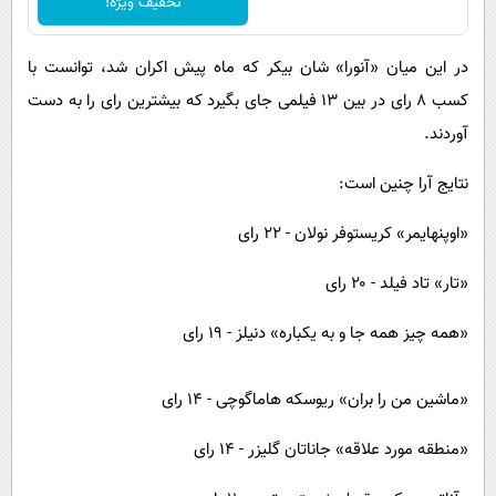
تخفیف ویژه!
در این میان «آنورا» شان بیکر که ماه پیش اکران شد، توانست با
کسب ۸ رای در بین ۱۳ فیلمی جای بگیرد که بیشترین رای را به دست
آوردند.
نتایج آرا چنین است:
«اوپنهایمر» کریستوفر نولان - ۲۲ رای
«تار» تاد فیلد - ۲۰ رای
«همه چیز همه جا و به یکباره» دنیلز - ۱۹ رای
«ماشین من را بران» ریوسکه هاماگوچی - ۱۴ رای
«منطقه مورد علاقه» جاناتان گلیزر - ۱۴ رای