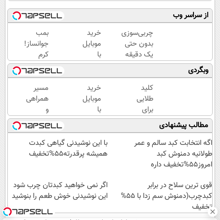
از سراسر وب
چربی‌سوزی
خرید
بمب
بدون حتی
موبایل
جوانساز!
یک دقیقه
با
کرم
ورزش!
اسنپ
بوتاکس
وبگردی
پی | در
جلبک
۴
اسپیرولینا50%تخفیف
کلید
خرید
مسیر
قسط
طلایی
موبایل
همراهی
بدون
برای
با
و
سود و
سوزاندن
اسنپ
گزارش
مطالب پیشنهادی
کارمزد!
چربی
پی | در
عملکرد
های
۴
گروه
اگه انتخابت کبد سالم و عمر
با این نوشیدنی گیاهی کبدت
مزاحم
قسط
اسنپ
طولانیه دمنوش کبد
همیشه پرقدرته55%تخفیف
بدن(60%تخفیف
بدون
در
امروز55%تخفیف داره
تا
سود و
۱۴۰۴
قوی ترین سلاح در برابر
امشب)
کارمزد!
اگر نمی خواهید کبدتان چرب شود
کبدچرب(دمنوش سم زدا با 55%
این نوشیدنی خوش طعم را بنوشید
تخفیف