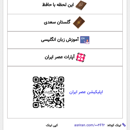
این لحظه با حافظ
گلستان سعدی
آموزش زبان انگلیسی
آپارات عصر ایران
اپلیکیشن عصر ایران
لینک کوتاه:
کپی لینک