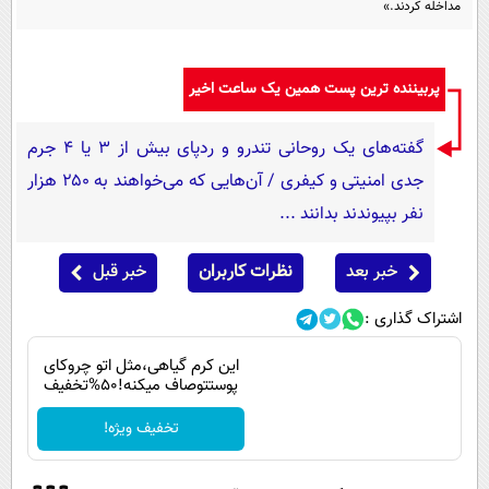
مداخله کردند.»
پیامک
سرگرمی
روانشناسی
فناوری
پربیننده ترین پست همین یک ساعت اخیر
آشپزی
گوناگون
دانلود
حوادث
گفته‌های یک روحانی تندرو و ردپای بیش از ۳ یا ۴ جرم
محیط زیست
جدی امنیتی و کیفری / آن‌هایی که می‌خواهند به ۲۵۰ هزار
نفر بپیوندند بدانند ...
سلامت
فرهنگی
خبر بعد
نظرات کاربران
خبر قبل
بین الملل
اشتراک گذاری :
اجتماعی
این کرم گیاهی،مثل اتو چروکای
حیات وحش
پوستتوصاف میکنه!50%تخفیف
سیاست خارجی
تخفیف ویژه!