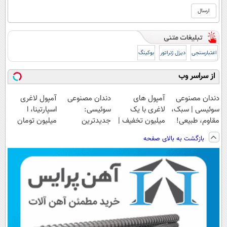
اعتبارسنجی
دیزل ژنراتور
بوکینگ
از سراسر وب
دندان مصنوعی
آمپول های
دندان مصنوعی
آمپول لاغری
سوئیسی | سبک،
لاغری با یک
سوئیسی:
اسپارتینا، ا
مقاوم، طبیعی!
میلیون تخفیف |
جدیدترین
میلیون تومان
ویزیت
ارسال از
فناوری اروپا،
ارزان‌تر از
بازگشت به بالای صفحه
رایگان+پرداخت
داروخانه های
سبک و مقاوم |
همه‌جا!
اقساطی😍
معتبر
پرداخت قسطی