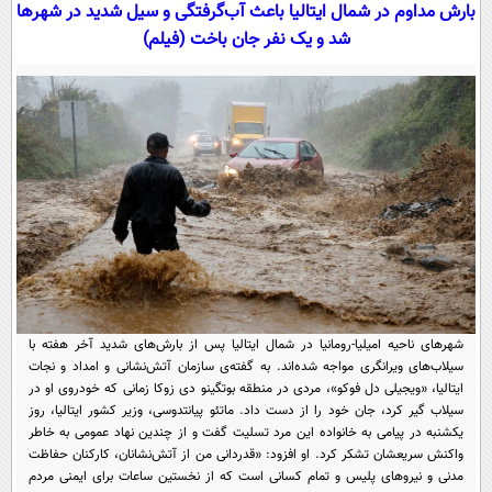
سیاسی
بارش مداوم در شمال ایتالیا باعث آب‌گرفتگی و سیل شدید در شهر‌ها
شد و یک نفر جان باخت (فیلم)
اقتصاد
جامعه
اقتصادی
ورزشی
اجتماعی
خودرو
بین الملل
حوادث
فرهنگ و هنر
سیاست خارجی
سلامت
علم و دانش
یک برش دانایی
قرآن
فناوری و It
محیط زیست
گوناگون
علمی
سفر و تفریح
فیلم
سرگرمی
شهر‌های ناحیه امیلیا-رومانیا در شمال ایتالیا پس از بارش‌های شدید آخر هفته با
اخبار کریپتو
سیلاب‌های ویرانگری مواجه شده‌اند. به گفته‌ی سازمان آتش‌نشانی و امداد و نجات
عصر ایران 2
اقتصاد
باشگاه مغز
ایتالیا، «ویجیلی دل فوکو»، مردی در منطقه بوتگینو دی زوکا زمانی که خودروی او در
سیلاب گیر کرد، جان خود را از دست داد. ماتئو پیانتدوسی، وزیر کشور ایتالیا، روز
آموزش زبان
خواندنی ها و دیدنی ها
ورزش
مجله تصویری سلاح
یکشنبه در پیامی به خانواده این مرد تسلیت گفت و از چندین نهاد عمومی به خاطر
واکنش سریعشان تشکر کرد. او افزود: «قدردانی من از آتش‌نشانان، کارکنان حفاظت
داستان کوتاه
سیاست
مدنی و نیرو‌های پلیس و تمام کسانی است که از نخستین ساعات برای ایمنی مردم