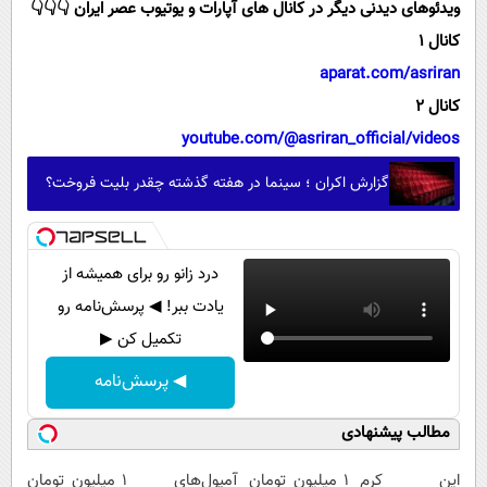
ویدئوهای دیدنی دیگر در کانال های آپارات و یوتیوب عصر ایران 👇👇👇
کانال 1
aparat.com/asriran
کانال 2
youtube.com/@asriran_official/videos
گزارش اکران ؛ سینما در هفته گذشته چقدر بلیت فروخت؟
درد زانو رو برای همیشه از
یادت ببر! ◀ پرسش‌نامه رو
تکمیل کن ▶
◀ پرسش‌نامه
مطالب پیشنهادی
این کرم
۱ میلیون تومان
آمپول‌های
1 میلیون تومان