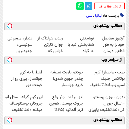
‌گزارش خطا در خبر
برچسب ها:
ایتالیا
،
سیل
مطالب پیشنهادی
آرتروز مفاصل
نوشیدنی
ویدیو هولناک از
دندان مصنوعی
خود را به طور
شفابخش کبد با
جوان کارتن
سوئیسی:
قطعی درمان
10 گیاه
خوابی که
جدیدترین
کنید!
موثر(تخفیف تا
میلیاردر شد.
فناوری اروپا،
از سراسر وب
◗پرسش‌نامه◖
امشب)
آموزش رایگان
سبک و مقاوم |
پرداخت قسطی
بمب جوانساز! کرم
خودتم باورت نمیشه
فقط با یه کرم
بوتاکس جلبک
چقدر جوون شدی!
جوانساز، پیری رو از
اسپیرولینا50%تخفیف
خرید جوانساز
خودت دور
اسپیرولینا با تخفیف
کن(تخفیف50%)
بدون سوزن پوستتو
تنها ترفند موثر رفع
این کرم گیاهی،مثل اتو
ویژه
10سال جوون
چروک پوست، همین
چروکای پوستتوصاف
کن50%تخفیف پاییزی
کرم آلمانیه (45%
میکنه!50%تخفیف
تخفیف)
مطالب پیشنهادی