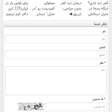
کمر درد داری؟
درمان درد کمر
میخوای
برای اولین بار در
دیگه بسه! در
بدون جراحی،
کمردردت رو "در
ایران🇮🇷 این
منزل درمانش
تزریق ◀
منزل" درمان
دکتر کرم ترمیم
کن
پرسش‌نامه رو پر
کنی؟ (◂فیلم +
کننده 23 روزه
نظر شما
(◀پرسش‌نامه)
کن ▶
◂پرسش‌نامه)
ساخت!
نام
ایمیل
* نظر
* کد امنیتی