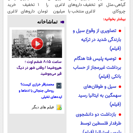
گیاهی،مثل اتو
تخفیف داروهای
لاغری را ۱
تخفیف خرید
چروکای
لاغری منتخب با
میلیون تومان
داروهای لاغری
پوستتوصاف
ارسال از
ارزان‌تر از
با ارسال از
بیشتر بخوانید:
تماشاخانه
میکنه!50%تخفیف
داروخانه
همه‌جا بخر!
داروخانه و پک
تصاویری از وقوع سیل و
نزدیکت
یخ!
بارندگی شدید در ترکیه
(فیلم)
توصیه پلیس فتا هنگام
ساعت ۸:۱۵ ششم اوت ؛
برداشت غیرمجاز از حساب
هیروشیما / وقتی شهر در دیگ
قیر می‌جوشید
بانکی (فیلم)
محمدباقر خرازی کیست؟
سیل و طوفان‌های
روحانی جنجالی با ادعاها و
سهمگین به ایتالیا رسید
ایده‌های تخیلی
(فیلم)
فیلم های دیگر
بازداشت دو دانشجوی
طرفدار فلسطین توسط
پلیس استرالیا (فیلم)