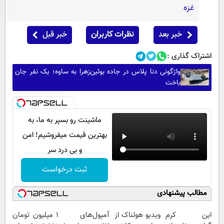
غزه
خبر بعد
نظرات کاربران
خبر قبل
اشتراک گذاری :
واژگونی دنا پلاس در جاده بوئین‌زهرا به ساوه؛ یک نفر جان
باخت
ماشینت رو بسپر به ما، به
بهترین قیمت میفروشیم! امن
و بی درد سر
ثبت درخواست
مطالب پیشنهادی
این کرم
ویدیو هولناک از
آمپول‌های
۱ میلیون تومان