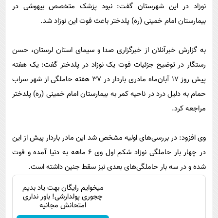
پیامک
سرگرمی
نوزاد در این شهرستان گفت: نبود پزشک متخصص بیهوشی در
بیمارستان امام خمینی (ره) پلدختر باعث فوت این نوزاد شد.
روانشناسی
فناوری
آشپزی
گوناگون
به گزارش خبرآنلان از خبرگزاری صدا و سیمای استان لرستان، حسن
دانلود
حوادث
رستگار در توضیح جزئیات فوت یک نوزاد در پلدختر گفت: یک هفته
محیط زیست
پیش روز ۱۷ آبان‌ماه مادری باردار در ۳۷ هفته حاملگی از شهر سراب
حمام به دلیل درد در ناحیه کمر به بیمارستان امام خمینی (ره) پلدختر
سلامت
مراجعه کرد.
فرهنگی
بین الملل
وی افزود: در بررسی‌های اولیه مشخص شد این مادر باردار پیش از این
اجتماعی
در چهار بار حاملگی نوزاد شکم اول وی ۶ ماهه به دنیا آمده و فوت
شده و در سه بار حاملگی‌های بعدی نیز سقط جنین داشته است.
حیات وحش
سیاست خارجی
میخوایم رایگان بهت یاد بدیم
چجوری پولدارشی! باور نداری
امتحانش مجانیه