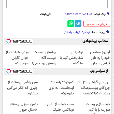
لینک کوتاه:
کپی لینک
‌گزارش خطا در خبر
برچسب ها:
فوت یک نوزاد
،
پلدختر
مطالب پیشنهادی
آرتروز مفاصل
نوشیدنی
پولسازی سخت
ویدیو هولناک از
خود را به طور
شفابخش کبد با
نیست اگه
جوان کارتن
قطعی درمان
10 گیاه
راهش رو بدونی!
خوابی که
کنید!
موثر(تخفیف تا
" دوره رایگان "
میلیاردر شد.
از سراسر وب
◗پرسش‌نامه◖
امشب)
آموزش رایگان
این کرم گیاهی،مثل اتو
کمردرد؟ راه‌حلش
سن واقعی پوستت از
چروکای پوستتوصاف
اینجاست، نه توی
چیزی که فکر می‌کنی
میکنه!50%تخفیف
داروخونه
بیشتره...
جوانسازی پوست
بمب جوانساز! کرم
بدون سوزن پوستتو
صورت را با کرم
بوتاکس جلبک
10سال جوون