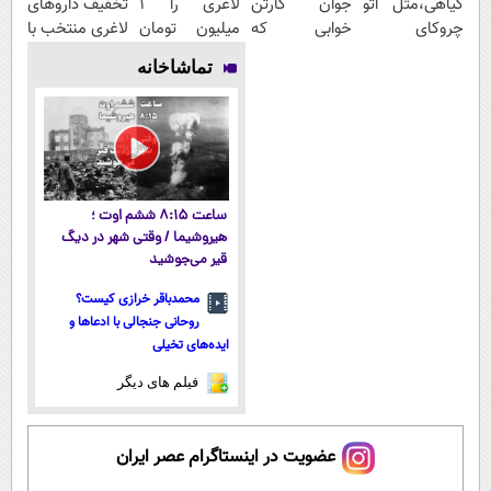
گیاهی،مثل اتو
جوان کارتن
لاغری را ۱
تخفیف داروهای
چروکای
خوابی که
میلیون تومان
لاغری منتخب با
پوستتوصاف
میلیاردر شد.
ارزان‌تر از
ارسال از
تماشاخانه
میکنه!50%تخفیف
آموزش رایگان
همه‌جا بخر!
داروخانه
نزدیکت
ساعت ۸:۱۵ ششم اوت ؛
هیروشیما / وقتی شهر در دیگ
قیر می‌جوشید
محمدباقر خرازی کیست؟
روحانی جنجالی با ادعاها و
ایده‌های تخیلی
فیلم های دیگر
عضویت در اینستاگرام عصر ایران