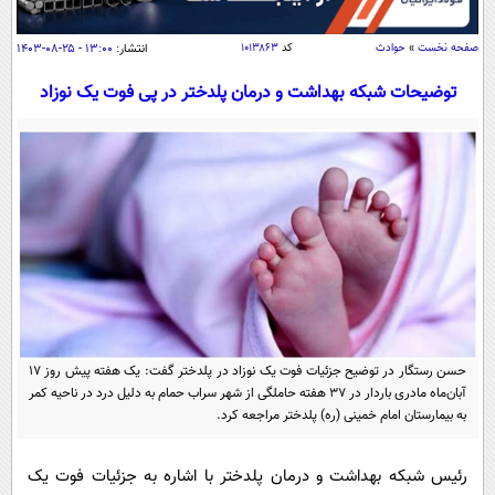
سیاسی
اقتصاد
صفحه نخست
»
حوادث
کد
۱۰۱۳۸۶۳
انتشار:
۱۳:۰۰ - ۲۵-۰۸-۱۴۰۳
جامعه
اقتصادی
توضیحات شبکه بهداشت و درمان پلدختر در پی فوت یک نوزاد
ورزشی
اجتماعی
خودرو
بین الملل
حوادث
فرهنگ و هنر
سیاست خارجی
سلامت
علم و دانش
یک برش دانایی
قرآن
فناوری و It
محیط زیست
گوناگون
علمی
سفر و تفریح
فیلم
سرگرمی
اخبار کریپتو
حسن رستگار در توضیح جزئیات فوت یک نوزاد در پلدختر گفت: یک هفته پیش روز ۱۷
عصر ایران 2
اقتصاد
باشگاه مغز
آبان‌ماه مادری باردار در ۳۷ هفته حاملگی از شهر سراب حمام به دلیل درد در ناحیه کمر
به بیمارستان امام خمینی (ره) پلدختر مراجعه کرد.
آموزش زبان
خواندنی ها و دیدنی ها
ورزش
مجله تصویری سلاح
داستان کوتاه
سیاست
رئیس شبکه بهداشت و درمان پلدختر با اشاره به جزئیات فوت یک