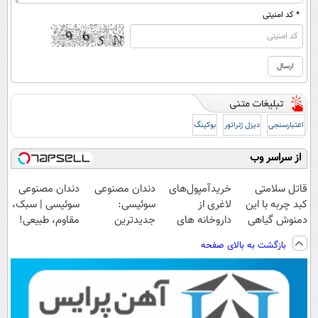
* کد امنیتی
اعتبارسنجی
دیزل ژنراتور
بوکینگ
از سراسر وب
قاتل سلامتی
خریدآمپول‌های
دندان مصنوعی
دندان مصنوعی
کبد چربه با این
لاغری از
سوئیسی:
سوئیسی | سبک،
دمنوش گیاهی
داروخانه های
جدیدترین
مقاوم، طبیعی!
کبدتو بیمه کن
اطرافت، ارسال
فناوری اروپا،
ویزیت
بازگشت به بالای صفحه
فوری همراه با
سبک و مقاوم |
رایگان+پرداخت
پک یخ!
پرداخت قسطی
اقساطی😍