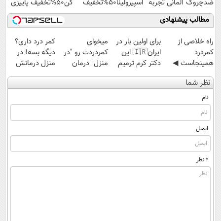
ضدچروک آلمانی تجربه
اسپیرولینا50%تخفیف
کن50%تخفیف پاییزی
کنید!
مطالب پیشنهادی
‌راه خلاصی از
برای اولین بار در
میخوای
کمر درد داری؟
کمردرد
ایران🇮🇷 این
کمردردت رو "در
دیگه بسه! در
همینجاست ◀
دکتر کرم ترمیم
منزل" درمان
منزل درمانش
فقط کافیه فرم
کننده 23 روزه
کنی؟ (◂فیلم +
کن
نظر شما
رو پر کنی!
ساخت!
◂پرسش‌نامه)
(◀پرسش‌نامه)
نام
ایمیل
* نظر