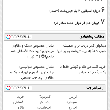
6
دروازه اسرائیل ۲ بار فروریخت (+صدا)
7
کیهان هم فراخوان حمله صادر کرد
مطالب پیشنهادی
میخوای کمر دردت برای همیشه
دندان مصنوعی سبک و مقاوم
خوب شه؟ ◀ پرسش‌نامه رو پر کن!
می‌خوای؟ پرداخت اقساطی هم
داریم!😍 | 📍تهران
خرید اقساطی طلا و گوشی فقط با
دندان مصنوعی سوئیسی:
یک برگ چک صیادی
جدیدترین فناوری اروپا، سبک و
مقاوم | پرداخت قسطی
از سراسر وب
ارزش
کمردرد؟
خرید
سرمایه
راه‌حلش
اقساطی
ات رو
اینجاست،
طلا و