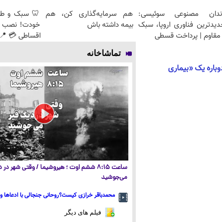
ندان مصنوعی سوئیسی:
هم سرمایه‌گذاری کن، هم
🦷 سبک و طبی
دیدترین فناوری اروپا، سبک
بیمه داشته باش
خودت! نصب آ
مقاوم | پرداخت قسطی
اقساطی 💳 📍 
تماشاخانه
وباره یک «بیماری
ساعت ۸:۱۵ ششم اوت ؛ هیروشیما / وقتی شهر در
می‌جوشید
محمدباقر خرازی کیست؟روحانی جنجالی با ادعاها و 
فیلم های دیگر