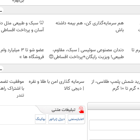
بی‌بهره
هم سرمایه‌گذاری کن، هم بیمه داشته
🦷 سبک و طبیعی مثل د
باش
آسان و پرداخت اقساطی 
لمپ طلاسی، از ۰.۵ گرم تا
دندان مصنوعی سوئیسی | سبک، مقاوم،
عضو شو تا 3 میلیار
طبیعی! ویزیت رایگان+پرداخت اقساطی😍
فروشگاه ها »
ید شمش پلمپ طلاسی، از
سرمایه گذاری امن با طلا و نقره
موفقیت تضمی
 ۱۰ گرم
| دیجی کالا
با اشتراک راهک
تندر
اعتبارسنجی
دیزل ژنراتور
بوکینگ