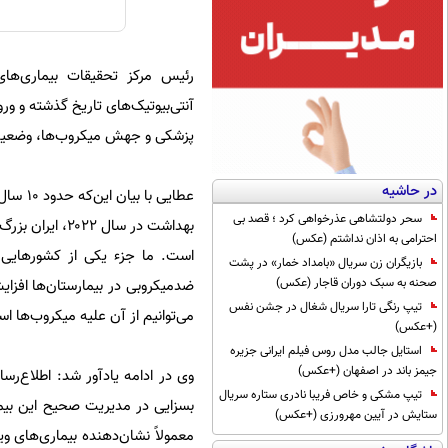
رئیس مرکز تحقیقات بیماری‌های 
آنتی‌بیوتیک‌های تاریخ گذشته و و
پزشکی و جهش میکروب‌ها، وضعیت و
در حاشیه
عطایی 
سحر دولتشاهی عذرخواهی کرد ؛ قصد بی
بهداشت در سال
احترامی به اذان نداشتم (عکس)
است. ما جزء یکی از کشورهایی 
بازیگران زن سریال «بامداد خمار» در پشت
صحنه به سبک دوران قاجار (عکس)
ضدمیکروبی در بیمارستان‌ها افزایش
تیپ رنگی تارا سریال شغال در جشن نفس
می‌توانیم از آن علیه میکروب‌ها ا
(+عکس)
استایل جالب مدل روس فیلم ایرانی جزیره
جیمز باند در اصفهان (+عکس)
وی در ادامه یادآور شد: اطلاع‌رسان
تیپ مشکی و خاص فریبا نادری ستاره سریال
بسزایی در مدیریت صحیح این بیما
ستایش در آیین مهرورزی (+عکس)
معمولاً نشان‌دهنده بیماری‌های و