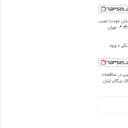
ندان خودت! نصب
 📍 تهران
د وام بگیر « ویژه
نی در مناقصات
ار بزرگان ایران