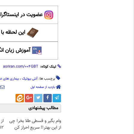
عضویت در اینستاگرام
این لحظه با
آموزش زبان ان
لینک کوتاه:
برچسب ها:
آنتی بیوتیک
،
بیماری های ع
بازدید از صفحه اول
مطالب پیشنهادی
وام بگیر و قسطی طلا بخر! چی
از 
از این بهتر!! سریع احراز کن
12کیلو چربی میسوزونی