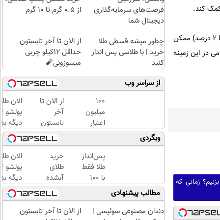
 کمک کند.
فرصت‌های سرمایه‌گذاری
از ۰.۵ گرم تا ۱۰ گرم
دیجیتال شما
رئیس مرکز تحقیقات بیماری‌های عفونی همچنین خاطرنشان کرد: تنها درصد کمی از این بیماری‌ها (در حدود ۰.۵ تا ۲ درصد) ممکن
چطور میشه قسطی طلا
از الان تا آخر تابستون
خرید | با طلاسی پس انداز
حداقل 12کیلو چربی
ی در این زمینه
کنید
میسوزونی🧨
از سراسر وب
100
از الان تا
الان طلا
میلیون
آخر
اعتبار
تابستون
دیگه بده
خرید
حداقل
سرمایه‌گ
وبگردی
طلای
12کیلو
طلا با ا
آب
چربی
بی‌بهره
پس‌انداز
خرید
الان طلا
شده
میسوزونی
طلا فقط
طلای
بگیر
🧨
با ۱۰۰
آبشده
دیگه بده
زنیم؟ زمانی که
هزارتومان
حتی با
سرمایه‌گ
مطالب پیشنهادی
(امن و
۱۰۰هزارتومان
طلا با ا
راحت)
بی‌بهره
دندان مصنوعی سوئیسی |
از الان تا آخر تابستون