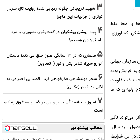
3
شهید لاریجانی چگونه ردیابی شد؟ روایت تازه سردار
کوثری از جزئیات این ماجرا
ها و امحا غلط
4
پیام روشن پزشکیان در گفت‌و‌گوی تصویری با مرد
زشکی، کشاورزی،
نامرئی: من هستم!
5
معماری که در 92 سالگی هنوز خلق می کند؛ داستان
 گزارش سازمان جهانی
آلوارو سیزا، شاعر بتن و نور (+تصاویر)
 رو به افزایش بوده
6
سحر دولتشاهی عذرخواهی کرد ؛ قصد بی احترامی به
 بالا، مقاومت
اذان نداشتم (عکس)
 اولیه‌ای که ما
7
امروز با حافظ: گُل در بَر و مِی در کَف و معشوق به کام
است
 می‌تواند تأثیر
 فصول سرد سال،
مطالب پیشنهادی
 در این شرایط،
والکس: سرزمین
خرید شمش پلمپ طلاسی،