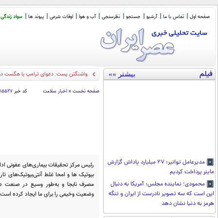
صفحه اول
تماس با ما
آرشیو
جستجو
نظرسنجی
آب و هوا
اوقات شرعی
پیوند ها
سواد زندگی
فیلم
بیشتر »»
واشنگتن پست: دعوای ترامپ با هگست دربا
صفحه نخست
»
اخبار سلامت
کد خبر
۰۱۵۵۲۷
مدیرعامل توانیر: ۲۷ میلیارد پاداش گزارش
رئیس مرکز تحقیقات بیماری‌های عفونی ادام
ماینر پرداخت کردیم
بیوتیک ها و امحا غلط آنتی‌بیوتیک‌های تا
مصرف نابجا و به‌طور وسیع در صنعت د
محمودی؛ نماینده مجلس: آمریکا به دنبال
وضعیت وخیمی را برای ما ایجاد کرده است.
این است که سه تصویر نادرست از ایران و تنگه
هرمز به دنیا نشان دهد