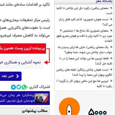
باشگاه مغز
تأکید بر اقدامات ساده‌ای مانند اس
معمای ریاضی؛ رکورد حل این چالش 10 ثانیه
است
تست هوش تصویری: کدام کلید قفل را باز
می کند؟
است با عفونت‌های باکتریایی همرا
معمای تصویری تک شاخ ها / تشخیص 3
می‌تواند به کاهش مصرف غیرضروری
مورد زیر 10 ثانیه برابر با دقت و هوش بصری فوق
العاده
یک معمای ریاضی/ خیلی ها برای رسیدن به
پربیننده ترین پست همین ی
جواب دچار چالش می شوند، شما چطور؟
فقط تیزبین ها می توانند این معما را در 10
نحوه آشنایی و همکاری خود
ثانیه حل کنند!
تست هوش چالش برانگیز: نابغه های ریاضی
الگوی پنهان این معما را پیدا کنند!
خبر بعد
تیزبین ها مچ این ماهی پنهان کار را بگیرند! /
رکورد 10 ثانیه
اشتراک گذاری :
پزشکیان: هر زمان می‌خو
خودمان غرق شدیم، کشور 
مطالب پیشنهادی