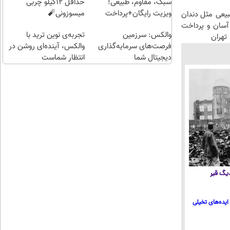
سبک، مقاوم، طبیعی!
حداقل 12کیلو چربی
ویزیت رایگان+پرداخت
میسوزونی🧨
عی مثل دندان
اقساطی😍
سان و پرداخت
والکس: سرزمین
تجربه‌ی نوین ترید با
تهران
فرصت‌های سرمایه‌گذاری
والکس، آینده‌ای روشن در
دیجیتال شما
انتظار شماست
 دیگ قیر
ایده‌های تخیلی