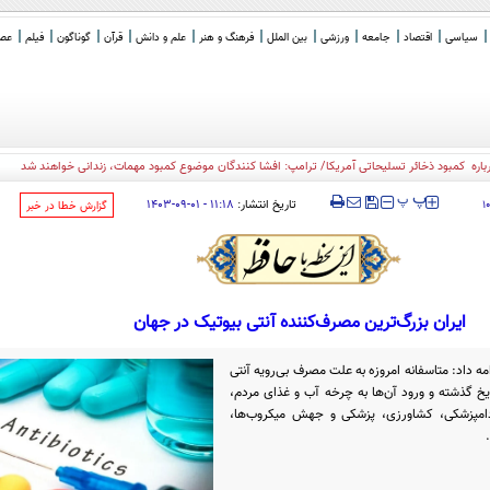
سیاسی
اقتصاد
جامعه
ورزشی
بین الملل
فرهنگ و هنر
علم و دانش
قرآن
گوناگون
فیلم
عصر 
ره کمبود ذخائر تسلیحاتی آمریکا/ ترامپ: افشا کنندگان موضوع کمبود مهمات، زندانی خواهند شد
‍‍‍ پ
پ
تاریخ انتشار:
۱۱:۱۸ - ۰۱-۰۹-۱۴۰۳
۱
‌گزارش خطا در خبر
ایران بزرگ‌ترین مصرف‌کننده آنتی بیوتیک در جهان
ه داد: متاسفانه امروزه به علت مصرف بی‌رویه آنتی
ریخ گذشته و ورود آن‌ها به چرخه آب و غذای مردم،
امپزشکی، کشاورزی، پزشکی و جهش میکروب‌ها،