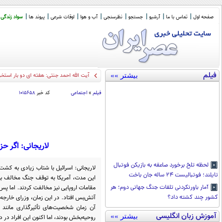
صفحه اول
تماس با ما
آرشیو
جستجو
نظرسنجی
آب و هوا
اوقات شرعی
پیوند ها
سواد زندگی
فیلم
بیشتر »»
50 سال
_
فیلم
»
اجتماعی
کد خبر
۱۰۱۵۶۵۸
لاریجانی: اگر حز
لحظه تلخ برخورد صاعقه به بازیکن فوتبال
لاریجانی: اسرائیل با شتاب زیادی به کش
تایلند؛ فوتبالیست ۲۴ ساله جان باخت
این مدت، آمریکا به توقف جنگ مخالف بود
آمار باورنکردنی تلفات جنگ جهانی دوم؛ هر
آتش‌بس افتاد. در این زمان، وزرای خارجه 
کشور چند کشته داد؟
آن زمان شخصیت‌های تأثیرگذاری مانند 
آموزش زبان انگلیسی
بیشتر »»
روحیه‌بخش بودند، اما اکنون این افراد در