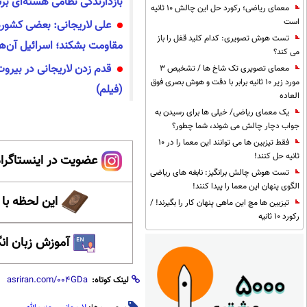
بازدارندگی نظامی هسته‌ای بر
معمای ریاضی؛ رکورد حل این چالش 10 ثانیه
است
علی لاریجانی: بعضی کشور‌ه
تست هوش تصویری: کدام کلید قفل را باز
مقاومت بشکند؛ اسرائیل آن‌ها 
می کند؟
قدم زدن لاریجانی در بیروت 
معمای تصویری تک شاخ ها / تشخیص 3
مورد زیر 10 ثانیه برابر با دقت و هوش بصری فوق
(فیلم)
العاده
یک معمای ریاضی/ خیلی ها برای رسیدن به
جواب دچار چالش می شوند، شما چطور؟
فقط تیزبین ها می توانند این معما را در 10
ثانیه حل کنند!
عضویت در اینستاگرام
تست هوش چالش برانگیز: نابغه های ریاضی
الگوی پنهان این معما را پیدا کنند!
این لحظه با
تیزبین ها مچ این ماهی پنهان کار را بگیرند! /
رکورد 10 ثانیه
آموزش زبان ان
لینک کوتاه: