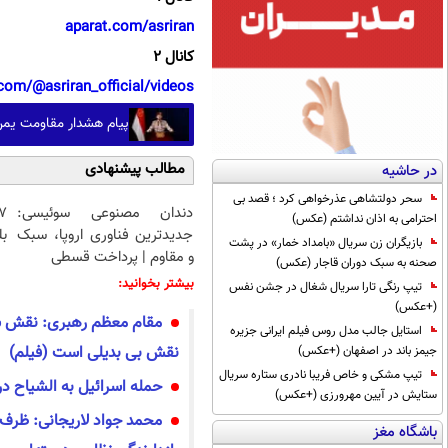
aparat.com/asriran
کانال 2
com/@asriran_official/videos
پیام هشدار مقاومت یمن
مطالب پیشنهادی
در حاشیه
سحر دولتشاهی عذرخواهی کرد ؛ قصد بی
دندان مصنوعی سوئیسی:
احترامی به اذان نداشتم (عکس)
جدیدترین فناوری اروپا، سبک
بل
بازیگران زن سریال «بامداد خمار» در پشت
و مقاوم | پرداخت قسطی
صحنه به سبک دوران قاجار (عکس)
بیشتر بخوانید:
تیپ رنگی تارا سریال شغال در جشن نفس
(+عکس)
مقام معظم رهبری: نقش ش
استایل جالب مدل روس فیلم ایرانی جزیره
نقش بی بدیلی است (فیلم)
جیمز باند در اصفهان (+عکس)
تیپ مشکی و خاص فریبا نادری ستاره سریال
حمله اسرائیل به الشیاح د
ستایش در آیین مهرورزی (+عکس)
باشگاه مغز