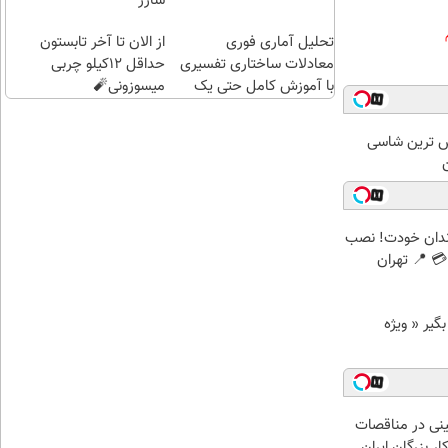
شارژ
تحلیل آماری فوری
از الان تا آخر تابستون
معادلات ساختاری تفسیری
حداقل 12کیلو چربی
با آموزش کامل حتی یک
میسوزونی🧨
روزه !!
 لوکس ترین شاسی
ن
ندان خودت! نصب
 📍 تهران
د وام بگیر « ویژه
نی در مناقصات
ار بزرگان ایران