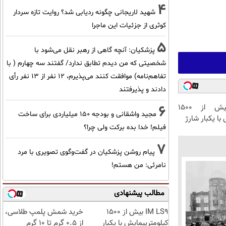
4
شهید لاریجانی چگونه ردیابی شد؟ روایت تازه سردار
کوثری از جزئیات این ماجرا
5
پزشکیان‌: آنچه گاهی از رهبر نقل می‌شود با
شخصیتی که من دیدم تطابق ندارد/ گفتند سه چهارم ( با
تفاهم‌نامه) موافقت کنند می‌پذیرم، 12 نفر از 13 نفر رأی
دادند و پذیرفتند
6
IM LS9 بیش از 1500
مجید واشقانی و بودجه 150 میلیاردی برای ساخت
با یکبار شارژ
فیلم! خدا بده برکت ولی چرا؟
7
پیام روشن پزشکیان در گفت‌و‌گوی تصویری با مرد
نامرئی: من هستم!
مطالب پیشنهادی
IM LS9 بیش از 1500
خرید شمش پلمپ طلاسی،
کیلومترپیمایش با یکبار
از ۰.۵ گرم تا ۱۰ گرم