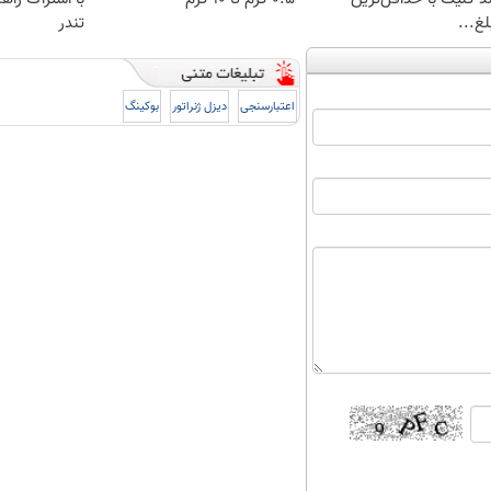
غ...
تندر
اعتبارسنجی
دیزل ژنراتور
بوکینگ