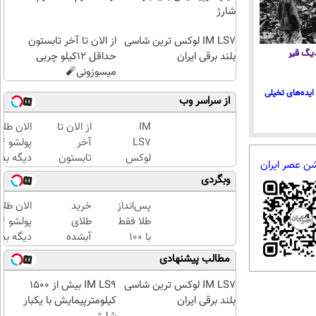
شارژ
IM LS7 لوکس ترین شاسی
از الان تا آخر تابستون
 دیگ قیر
بلند برقی ایران
حداقل 12کیلو چربی
میسوزونی🧨
ایده‌های تخیلی
از سراسر وب
IM
از الان تا
الان طلا
LS7
آخر
لوکس
تابستون
دیگه بده
شن عصر ایران
ترین
حداقل
سرمایه‌گ
وبگردی
شاسی
12کیلو
طلا با ا
بلند
چربی
بی‌بهره
پس‌انداز
خرید
الان طلا
برقی
میسوزونی
طلا فقط
طلای
ایران
🧨
با ۱۰۰
آبشده
دیگه بده
هزارتومان
حتی با
سرمایه‌گ
مطالب پیشنهادی
(امن و
۱۰۰هزارتومان
طلا با ا
راحت)
بی‌بهره
IM LS7 لوکس ترین شاسی
IM LS9 بیش از 1500
بلند برقی ایران
کیلومترپیمایش با یکبار