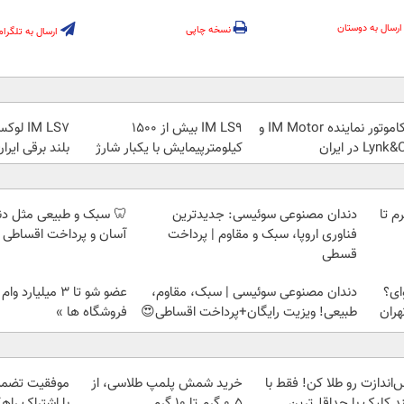
ارسال به دوستان
نسخه چاپی
ارسال به تلگرام
نیکاموتور نماینده IM Motor و
IM LS9 بیش از 1500
IM LS7
Lyn در ایران
کیلومترپیمایش با یکبار شارژ
بلند برقی ایرا
لمپ طلاسی، از ۰.۵ گرم تا
دندان مصنوعی سوئیسی: جدیدترین
🦷 سبک و طبیعی مثل د
فناوری اروپا، سبک و مقاوم | پرداخت
آسان و پرداخت اقساطی 
قسطی
ای؟
دندان مصنوعی سوئیسی | سبک، مقاوم،
عضو شو تا 3 میلیار
هران
طبیعی! ویزیت رایگان+پرداخت اقساطی😍
فروشگاه ها »
‌اندازت رو طلا کن! فقط با
خرید شمش پلمپ طلاسی، از
موفقیت تضمی
د کلیک با حداقل‌ترین
۰.۵ گرم تا ۱۰ گرم
با اشتراک راهک