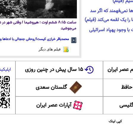
سیم (فیلم)
ا نمی‌فهمند که اگر سد
را یک لقمه می‌کند (فیلم)
ساعت ۸:۱۵ ششم اوت ؛ هیروشیما / وقتی شهر در
می‌جوشید
با وجود پهپاد اسرائیلی
محمدباقر خرازی کیست؟روحانی جنجالی با ادعاها و 
فیلم های دیگر
 عصر ایران
۱۵ سال پیش در چنین روزی
اپلیکی
 حافظ
گلستان سعدی
گلیسی
آپارات عصر ایران
کپی لینک