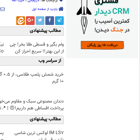
برچسب ها:
لاریجانی
،
حزب الله
بازدید از صفحه اول
مطالب پیشنهادی
وام بگیر و قسطی طلا بخر! چی
از این بهتر!! سریع احراز کن
k&Co
از سراسر وب
خرید شمش پ
۱۰ گرم
دندان مصنوعی سبک و مقاوم می‌خو
پرداخت اقساطی هم داریم!😍 | 📍ت
مطالب پیشنهادی
IM LS7 لوکس ترین شاسی
پس
بلند برقی ایران
چن