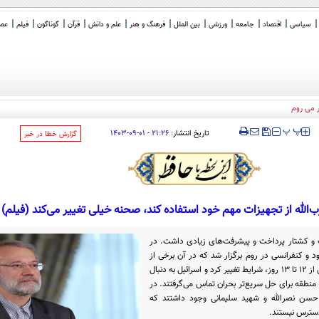
سیاسی
اقتصاد
جامعه
ورزشی
بین الملل
فرهنگ و هنر
علم و دانش
قرآن
گوناگون
فیلم
عصر 
‍‍‍ پ
پ
تاریخ انتشار:
۲۱:۲۶ - ۰۱-۰۹-۱۴۰۳
‌گزارش خطا در خبر
ب‌الله از تجهیزات مهم خود استفاده کند، صحنه خیلی تغییر می‌کند (فیلم)
ت و کشتار پرداخت و پیشرفت‌های زیادی داشت. در
 و کنفرانسی در روم برگزار شد که در آن برخی از
مقامات اروپایی نیز مخالفت کردند. اما پس از ۱۲ تا ۱۳ روز، شرایط تغییر کرد و اسرائیل به دنبال
منطقه برای حل سریع‌تر بحران تماس می‌گرفتند. در
حسن نصرالله و شهید سلیمانی وجود داشتند که
 دسترس نیستند.