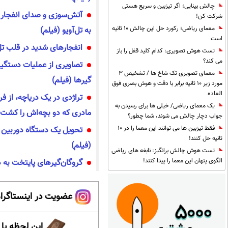
چالش بینایی؛ اگر تیزبین و سریع هستی
آتش‌سوزی و صدای انفجار د
شرکت کن!
معمای ریاضی؛ رکورد حل این چالش 10 ثانیه
به تل‌آویو (فیلم)
است
انفجارهای شدید در قلب تل‌
تست هوش تصویری: کدام کلید قفل را باز
می کند؟
معمای تصویری تک شاخ ها / تشخیص 3
گیر‌ها (فیلم)
مورد زیر 10 ثانیه برابر با دقت و هوش بصری فوق
العاده
تراژدی در یک دریاچه، از ف
یک معمای ریاضی/ خیلی ها برای رسیدن به
مادری که دو بچه‌اش را کشت ح
جواب دچار چالش می شوند، شما چطور؟
فقط تیزبین ها می توانند این معما را در 10
تحویل یک دستگاه دوربین را
ثانیه حل کنند!
(فیلم)
تست هوش چالش برانگیز: نابغه های ریاضی
الگوی پنهان این معما را پیدا کنند!
گروگان‌گیر‌های پایتخت به د
عضویت در اینستاگرام
این لحظه با