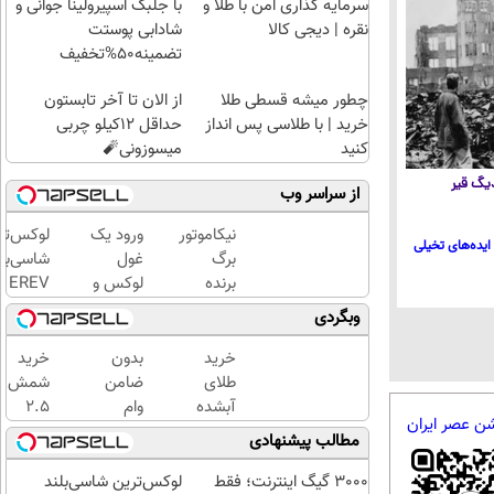
سرمایه گذاری امن با طلا و
با جلبک اسپیرولینا جوانی و
نقره | دیجی کالا
شادابی پوستت
تضمینه50%تخفیف
چطور میشه قسطی طلا
از الان تا آخر تابستون
خرید | با طلاسی پس انداز
حداقل 12کیلو چربی
کنید
میسوزونی🧨
 دیگ قیر
از سراسر وب
نیکاموتور
ورود یک
لوکس‌تر
ایده‌های تخیلی
برگ
غول
شاسی‌بل
برنده
لوکس و
EREV
جدیدش
هوشمند
ایران،
وبگردی
را رو کرد،
به ایران،
توسط نی
IM LS9
IM LS9
موتور
خرید
بدون
خرید
رسماً
رسماً
رونمایی
طلای
ضامن
شمش
وارد بازار
رونمایی
شد!
آبشده
وام
2.5
شن عصر ایران
ایران شد
شد
حتی با
بگیر،
گرمی
مطالب پیشنهادی
۱۰۰هزارتومان
طلا
از
بخر
طلاسی
3000 گیگ اینترنت؛ فقط
لوکس‌ترین شاسی‌بلند