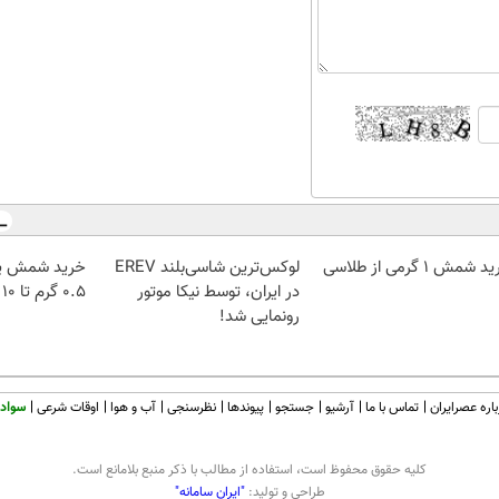
 شمش 1 گرمی از طلاسی
لوکس‌ترین شاسی‌بلند EREV
خرید شمش پل
در ایران، توسط نیکا موتور
۰.۵ گرم تا ۱۰ گرم
رونمایی شد!
اره عصرایران
تماس با ما
آرشیو
جستجو
پیوندها
نظرسنجی
آب و هوا
اوقات شرعی
سواد 
كليه حقوق محفوظ است، استفاده از مطالب با ذكر منبع بلامانع است.
طراحی و تولید:
"ایران سامانه"