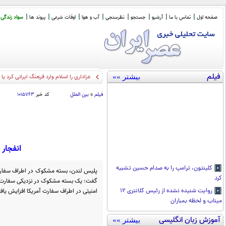
صفحه اول
تماس با ما
آرشیو
جستجو
نظرسنجی
آب و هوا
اوقات شرعی
پیوند ها
سواد زندگی
فیلم
بیشتر »»
آیت الله
_
فیلم
»
بین الملل
کد خبر
۱۰۱۵۷۶۳
انفجار
کلینتون، ترامپ را به صدام حسین تشبیه
پلیس لندن، بسته مشکوک در اطراف سفارت 
کرد
گفت: یک بسته مشکوک در نزدیکی سفارت آمر
امنیتی در اطراف سفارت آمریکا افزایش یاف
روایت شنیده نشده از رئیس کلانتری ۱۲
میناب و لحظه بمباران
آموزش زبان انگلیسی
بیشتر »»