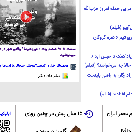
ر پی حمله امروز حزب‌الله
آویو (فیلم)
تصاویری از عملیات دستگیری تیم ۶ نفره گروگان
ساعت ۸:۱۵ ششم اوت ؛ هیروشیما / وقتی شهر در
می‌جوشید
ریاد کمک تا حبس ابد /
الا چه می‌خواهد؟ (فیلم)
محمدباقر خرازی کیست؟روحانی جنجالی با ادعاها و 
دارگان به راهور پایتخت
فیلم های دیگر
ام افتادند (فیلم)
 عصر ایران
۱۵ سال پیش در چنین روزی
اپلیکی
 حافظ
گلستان سعدی