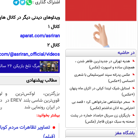
اشتراک گذاری :
ویدئوهای دیدنی دیگر در کانال های
کانال 1
aparat.com/asriran
کانال 2
در حاشیه
com/@asriran_official/videos
هدیه تهرانی در جدیدترین ظاهر شدن ،
مرگ تلخ بازیکن ۲۶ ساله راگبی بر اثر گرمازدگی در ژاپن
همچنان ساده و اسپورت (عکس)
عکس پدرانه سپند امیرسلیمانی با شعری
مطالب پیشنهادی
احساسی (+عکس)
استایل شیک لیندا کیانی در اکران ماه پنهان
بزرگترین، لوکس‌ترین و
(+عکس)
قوی‌ترین شاسی بلند EREV در
د
سحر دولتشاهی عذرخواهی کرد ؛ قصد بی
در ایران رونمایی شد
رو
احترامی به اذان نداشتم (عکس)
بیشتر بخوانید:
بازیگران زن سریال «بامداد خمار» در پشت
صحنه به سبک دوران قاجار (عکس)
تصاویر تظاهرات مردم کوبا 
باشگاه مغز
(فیلم)