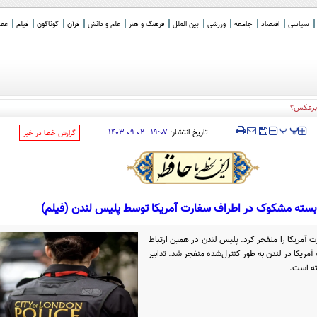
سیاسی
اقتصاد
جامعه
ورزشی
بین الملل
فرهنگ و هنر
علم و دانش
قرآن
گوناگون
فیلم
عصر 
‍‍‍ پ
پ
تاریخ انتشار:
۱۹:۰۷ - ۰۲-۰۹-۱۴۰۳
‌گزارش خطا در خبر
 بسته مشکوک در اطراف سفارت آمریکا توسط پلیس لندن (فیلم)
آمریکا را منفجر کرد. پلیس لندن در همین ارتباط
یکا در لندن به طور کنترل‌شده منفجر شد. تدابیر
ته است.