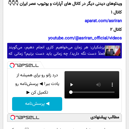
ویدئوهای دیدنی دیگر در کانال های آپارات و یوتیوب عصر ایران 👇👇👇
کانال 1
aparat.com/asriran
کانال 2
youtube.com/@asriran_official/videos
پزشکیان: هر زمان می‌خواهیم کاری انجام دهیم، می‌گویند
فعلاً دست نگه دارید/ چه زمانی باید دست بزنیم؟ زمانی که
خودمان غرق شدیم، کشور نابود شد و همه ضرر کردند؟
درد زانو رو برای همیشه از
یادت ببر! ◀ پرسش‌نامه رو
تکمیل کن ▶
◀ پرسش‌نامه
مطالب پیشنهادی