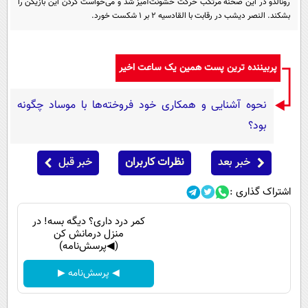
رونالدو در این صحنه مرتکب حرکت خشونت‌آمیز شد و می‌خواست گردن این بازیکن را
پیامک
سرگرمی
بشکند. النصر دیشب در رقابت با القادسیه ۲ بر ۱ شکست خورد.
روانشناسی
فناوری
آشپزی
گوناگون
پربیننده ترین پست همین یک ساعت اخیر
دانلود
حوادث
نحوه آشنایی و همکاری خود فروخته‌ها با موساد چگونه
محیط زیست
بود؟
سلامت
فرهنگی
خبر بعد
نظرات کاربران
خبر قبل
بین الملل
اشتراک گذاری :
اجتماعی
کمر درد داری؟ دیگه بسه! در
منزل درمانش کن
حیات وحش
(◀پرسش‌نامه)
سیاست خارجی
◀ پرسش‌نامه ▶