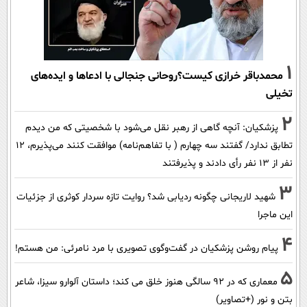
1
محمدباقر خرازی کیست؟روحانی جنجالی با ادعاها و ایده‌های
تخیلی
2
پزشکیان‌: آنچه گاهی از رهبر نقل می‌شود با شخصیتی که من دیدم
تطابق ندارد/ گفتند سه چهارم ( با تفاهم‌نامه) موافقت کنند می‌پذیرم، 12
نفر از 13 نفر رأی دادند و پذیرفتند
3
شهید لاریجانی چگونه ردیابی شد؟ روایت تازه سردار کوثری از جزئیات
این ماجرا
4
پیام روشن پزشکیان در گفت‌و‌گوی تصویری با مرد نامرئی: من هستم!
5
معماری که در 92 سالگی هنوز خلق می کند؛ داستان آلوارو سیزا، شاعر
بتن و نور (+تصاویر)