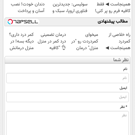
همینجاست ◀ فقط
سوئیسی: جدیدترین
دندان خودت! نصب
کافیه فرم رو پر کنی!
فناوری اروپا، سبک و
آسان و پرداخت
مقاوم | پرداخت
اقساطی 💳 📍 تهران
مطالب پیشنهادی
قسطی
‌راه خلاصی از
میخوای
درمان تضمینی
کمر درد داری؟
کمردرد
کمردردت رو "در
درد کمر در منزل
دیگه بسه! در
همینجاست ◀
منزل" درمان
👌 "کافیه
منزل درمانش
فقط کافیه فرم
کنی؟ (◂فیلم +
پرسش‌نامه رو پر
کن
نظر شما
رو پر کنی!
◂پرسش‌نامه)
کنی"
(◀پرسش‌نامه)
نام
ایمیل
* نظر