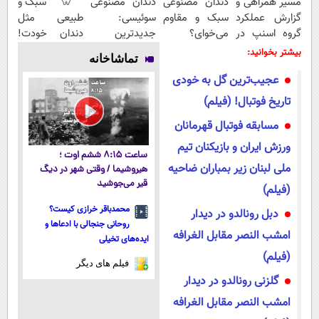
مسیر همراهی و
دندان مصنوعی
دندان مصنوعی
🦷 سبک و
گزارش عملکرد
سبک و مقاوم
سوئیسی:
طبیعی مثل
گروه اسنپ در
می‌خوای؟
جدیدترین
دندان خودت!
۱۴۰۴
پرداخت
فناوری اروپا،
نصب آسان و
بیشتر بخوانید:
تماشاخانه
اقساطی هم
سبک و مقاوم |
پرداخت
عجیب‌ترین گل به خودی
داریم!😍 | 📍
پرداخت قسطی
اقساطی 💳 📍
تهران
تهران
تاریخ فوتبال! (فیلم)
مسابقه فوتبال قهرمانان
ورزش ایران و بازیکنان تیم
ساعت ۸:۱۵ ششم اوت ؛
ملی لبنان زیر بمباران ضاحیه
هیروشیما / وقتی شهر در دیگ
قیر می‌جوشید
(فیلم)
محمدباقر خرازی کیست؟
دبل رونالدو در دیدار
روحانی جنجالی با ادعاها و
امشب النصر مقابل الغرافه
ایده‌های تخیلی
(فیلم)
فیلم های دیگر
گلزنی رونالدو در دیدار
امشب النصر مقابل الغرافه