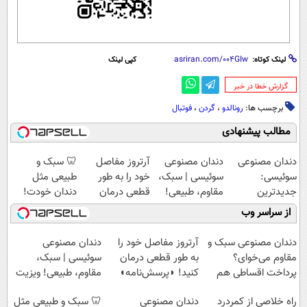
لینک کوتاه:
کپی لینک
‌گزارش خطا در خبر
برچسب ها:
رونالدو
،
گردن
،
فوتبال
مطالب پیشنهادی
دندان مصنوعی
دندان مصنوعی
آرتروز مفاصل
🦷 سبک و
سوئیسی:
سوئیسی | سبک،
خود را به طور
طبیعی مثل
جدیدترین
مقاوم، طبیعی!
قطعی درمان
دندان خودت!
فناوری اروپا،
ویزیت
کنید!
نصب آسان و
از سراسر وب
سبک و مقاوم |
رایگان+پرداخت
◗پرسش‌نامه◖
پرداخت اقساطی
پرداخت قسطی
اقساطی😍
💳 📍 تهران
دندان مصنوعی سبک و
آرتروز مفاصل خود را
دندان مصنوعی
مقاوم می‌خوای؟
به طور قطعی درمان
سوئیسی | سبک،
پرداخت اقساطی هم
کنید! ◗پرسش‌نامه◖
مقاوم، طبیعی! ویزیت
داریم!😍 | 📍تهران
رایگان+پرداخت
‌راه خلاصی از کمردرد
دندان مصنوعی
🦷 سبک و طبیعی مثل
اقساطی😍