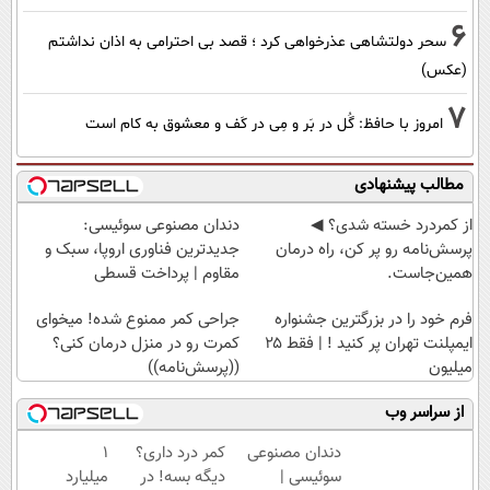
6
سحر دولتشاهی عذرخواهی کرد ؛ قصد بی احترامی به اذان نداشتم
(عکس)
7
امروز با حافظ: گُل در بَر و مِی در کَف و معشوق به کام است
مطالب پیشنهادی
از کمردرد خسته شدی؟ ◀
دندان مصنوعی سوئیسی:
پرسش‌نامه رو پر کن، راه درمان
جدیدترین فناوری اروپا، سبک و
همین‌جاست.
مقاوم | پرداخت قسطی
فرم خود را در بزرگترین جشنواره
جراحی کمر ممنوع شده! میخوای
ایمپلنت تهران پر کنید ! | فقط ۲۵
کمرت رو در منزل درمان کنی؟
میلیون
((پرسش‌نامه))
از سراسر وب
دندان مصنوعی
کمر درد داری؟
۱
سوئیسی |
دیگه بسه! در
میلیارد