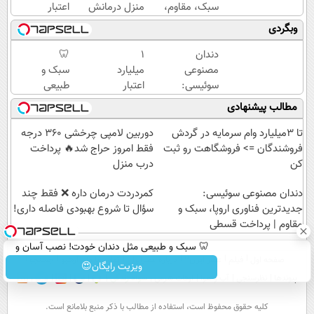
سبک، مقاوم،
منزل درمانش
اعتبار
طبیعی! ویزیت
کن
خرید
وبگردی
رایگان+پرداخت
(◀پرسش‌نامه)
طلا |
اقساطی😍
بدون
دندان
۱
🦷
ضامن
مصنوعی
میلیارد
سبک و
و چک
سوئیسی:
اعتبار
طبیعی
جدیدترین
خرید
مثل
مطالب پیشنهادی
فناوری
طلا |
دندان
اروپا،
بدون
خودت!
تا 3میلیارد وام سرمایه در گردش
دوربین لامپی چرخشی 360 درجه
سبک و
ضامن
نصب
فروشندگان => فروشگاهت رو ثبت
فقط امروز حراج شد🔥 پرداخت
مقاوم |
و چک
آسان و
کن
درب منزل
پرداخت
پرداخت
دندان مصنوعی سوئیسی:
قسطی
اقساطی
‌کمردردت درمان داره ❌ فقط چند
جدیدترین فناوری اروپا، سبک و
💳 📍
سؤال تا شروع بهبودی فاصله‌ داری!
مقاوم | پرداخت قسطی
تهران
🦷 سبک و طبیعی مثل دندان خودت! نصب آسان و
صفحه اول
فیلم
عصر ایران۲
درباره عصرایران
تماس با ما
آرشیو
جستجو
پرداخت اقساطی 💳 📍 تهران
ویزیت رایگان😍
پیوندها
نظرسنجی
آب و هوا
اوقات شرعی
سواد زندگی
كليه حقوق محفوظ است، استفاده از مطالب با ذكر منبع بلامانع است.