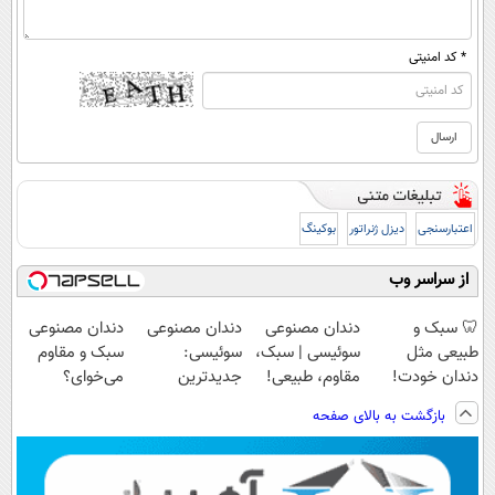
* کد امنیتی
اعتبارسنجی
دیزل ژنراتور
بوکینگ
از سراسر وب
🦷 سبک و
دندان مصنوعی
دندان مصنوعی
دندان مصنوعی
طبیعی مثل
سوئیسی | سبک،
سوئیسی:
سبک و مقاوم
دندان خودت!
مقاوم، طبیعی!
جدیدترین
می‌خوای؟
نصب آسان و
ویزیت
فناوری اروپا،
پرداخت اقساطی
بازگشت به بالای صفحه
پرداخت اقساطی
رایگان+پرداخت
سبک و مقاوم |
هم داریم!😍 |
💳 📍 تهران
اقساطی😍
پرداخت قسطی
📍تهران