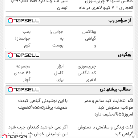
کاهش اشتها + چربی‌سوزی
شیر آب چندکاره فقط 1,399,000
انفجاری = ۷ کیلو لاغری در ماه
تومان
از سراسر وب
بوتاکس
جوانی را
بمب
گیاهی
به
جوانساز!
و
پوست
کرم
خانگی
خود
بوتاکس
وبگردی
رسید!
هدیه
جلبک
دهید...
اسپیرولینا50%تخفیف
چربیسوزی
ابزار
مجموعه
که شگفتی
کامل
۴۶ عددی
لاغری
برای
آچار
آسان را
اصلاح
بکس،
مطالب پیشنهادی
رقم زد!
مو و
مخصوص
صورت
مردان
اگه انتخابت کبد سالم و عمر
با این نوشیدنی گیاهی کبدت
(قیمت
واقعی!!
طولانیه دمنوش کبد
همیشه پرقدرته55%تخفیف
رو ببینی
(مشاهده
امروز55%تخفیف داره
باور
قیمت
لذت زندگی و سلامتی با دمنوش
نمیکنی!)
فوق‌العاده)
اگر نمی خواهید کبدتان چرب شود
گیاهی کبد
این نوشیدنی خوش طعم را بنوشید