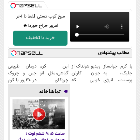
میخ کوب دستی فقط تا آخر
امروز حراج خورد!🔥
خرید با تخفیف
مطالب پیشنهادی
با کرم جوانساز
ویدیو هولناک از
این کرم
درمان طبیعی
جلبک، به
جوان کارتن
گیاهی،مثل اتو
چین و چروک
پوستت، انرژی
خوابی که
چروکای
در 30روز با کرم
دوباره
میلیاردر شد.
پوستتوصاف
جوانساز
تماشاخانه
بده(تخفیف تا
آموزش رایگان
میکنه!50%تخفیف
آلمانی(45%تخفیف)
امشب)
ساعت ۸:۱۵ ششم اوت ؛