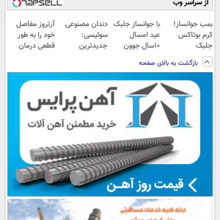
از سراسر وب
بمب جوانساز!
با جوانساز جلبک
دندان مصنوعی
آرتروز مفاصل
کرم بوتاکس
عید امسال
سوئیسی:
خود را به طور
جلبک
۱۰سال جوون
جدیدترین
قطعی درمان
اسپیرولینا50%تخفیف
تری
فناوری اروپا،
کنید!
بازگشت به بالای صفحه
سبک و مقاوم |
◗پرسش‌نامه◖
پرداخت قسطی