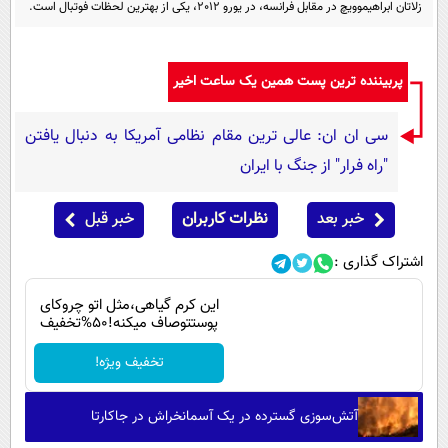
زلاتان ابراهیموویچ در مقابل فرانسه، در یورو 2012، یکی از بهترین لحظات فوتبال است.
پیامک
سرگرمی
روانشناسی
فناوری
پربیننده ترین پست همین یک ساعت اخیر
آشپزی
گوناگون
دانلود
حوادث
سی ان ان: عالی ترین مقام نظامی آمریکا به دنبال یافتن
محیط زیست
"راه فرار" از جنگ با ایران
سلامت
خبر بعد
نظرات کاربران
خبر قبل
فرهنگی
اشتراک گذاری :
بین الملل
این کرم گیاهی،مثل اتو چروکای
اجتماعی
پوستتوصاف میکنه!50%تخفیف
حیات وحش
تخفیف ویژه!
سیاست خارجی
آتش‌سوزی گسترده در یک آسمانخراش در جاکارتا