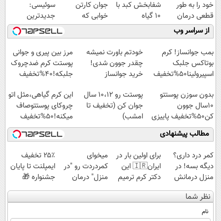
خود را به طور
شفابخش کبد با
جوان کارتن
سوئیسی:
قطعی درمان
10 گیاه
خوابی که
جدیدترین
کنید!
موثر(تخفیف تا
میلیاردر شد.
فناوری اروپا،
از سراسر وب
◗پرسش‌نامه◖
امشب)
آموزش رایگان
سبک و مقاوم |
پرداخت قسطی
بمب جوانساز! کرم
خودتم باورت نمیشه
مرز بین پیری و جوانی
بوتاکس جلبک
چقدر جوون شدی!
پوستت کرم ضدچروک
اسپیرولینا50%تخفیف
خرید جوانساز
جلبکه!40%تخفیف
اسپیرولینا با تخفیف
بدون سوزن پوستتو
پوستت رو 10،12 سال
این کرم گیاهی،مثل اتو
ویژه
10سال جوون
جوان کن (تخفیف تا
چروکای پوستتوصاف
کن50%تخفیف پاییزی
امشب)
میکنه!50%تخفیف
مطالب پیشنهادی
کمر درد داری؟
برای اولین بار در
میخوای
۲۵٪ تخفیف
دیگه بسه! در
ایران🇮🇷 این
کمردردت رو "در
ایمپلنت تا پایان
منزل درمانش
دکتر کرم ترمیم
منزل" درمان
جشنواره 🎁
کن
کننده 23 روزه
کنی؟ (◂فیلم +
نظر شما
(◀پرسش‌نامه)
ساخت!
◂پرسش‌نامه)
نام