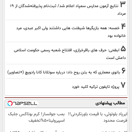
3
نتایج آزمون مدارس سمپاد اعلام شد/ ثبت‌نام پذیرفته‌شدگان از ۱۹
مرداد
4
خمسه: همه بازیگرها شیطنت هایی داشتند ولی اکبر عبدی، مرد
خانواده بود
5
ابطحی: حرف های باقرخرازی، افتتاح شعبه رسمی حکومت اسلامی
داعش است
6
بانوی معماری که به بتن روح داد؛ درباره سوتلانا کانا رادویچ (+تصاویر)
7
پروژه تایفون ترکیه کلید خورد
مطالب پیشنهادی
ایرپاد بلوتوثی، با قیمت باورنکردنی!!
بمب جوانساز! کرم بوتاکس جلبک
فرصت محدود
اسپیرولینا50%تخفیف