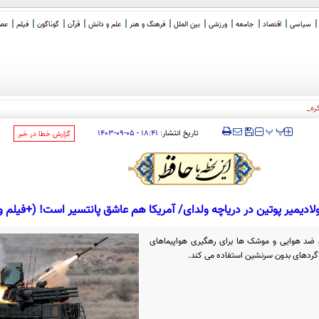
سیاسی
اقتصاد
جامعه
ورزشی
بین الملل
فرهنگ و هنر
علم و دانش
قرآن
گوناگون
فیلم
عصر 
ها سراغ بلک‌استون و آپولو رفتند
‍‍‍ پ
پ
تاریخ انتشار:
۱۸:۴۱ - ۰۵-۰۹-۱۴۰۳
‌گزارش خطا در خبر
ای ضد هوایی و موشک ها برای رهگیری هواپیماهای
گردهای بدون سرنشین استفاده می کند.