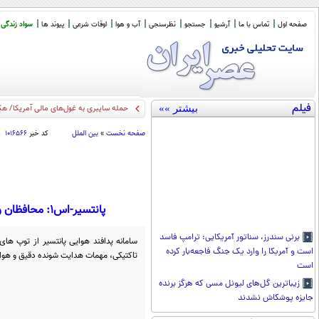
صفحه اول
تماس با ما
آرشیو
جستجو
نظرسنجی
آب و هوا
اوقات شرعی
پیوند ها
سواد زندگی
فیلم
بیشتر »»
حمله سایبری به غول‌های مالی آمریکا/ هکر
صفحه نخست
»
بین الملل
کد خبر
۱۰۱۶۵۶۶
پانتسیر-اس1: محافظان ولادیمیر پوتین در دریاچه ولدای/ آمریکا هم عاشق پانتسیر است! (+فیلم و عکس)
برنی سندرز، سناتور آمریکایی: ترامپ فاسد
سامانه پدافند هوایی پانتسیر از توپ ه
است و آمریکا را وارد یک جنگ فاجعه‌بار کرده
تاکتیکی، مهمات هدایت شونده دقیق و هوا
است
زیباترین گل‌های لیونل مسی که هرگز برنده
جایزه پوشکاش نشدند