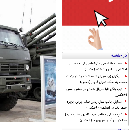
در حاشیه
سحر دولتشاهی عذرخواهی کرد ؛ قصد بی
احترامی به اذان نداشتم (عکس)
بازیگران زن سریال «بامداد خمار» در پشت
صحنه به سبک دوران قاجار (عکس)
تیپ رنگی تارا سریال شغال در جشن نفس
(+عکس)
استایل جالب مدل روس فیلم ایرانی جزیره
جیمز باند در اصفهان (+عکس)
تیپ مشکی و خاص فریبا نادری ستاره سریال
ستایش در آیین مهرورزی (+عکس)