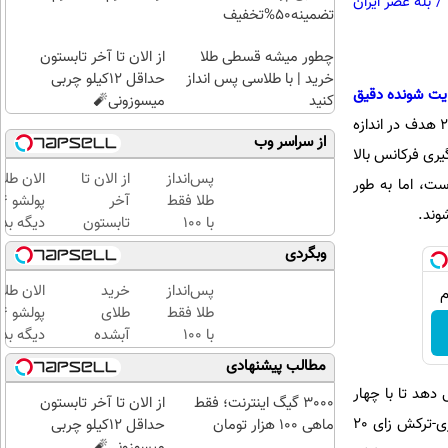
/
بله عصر ایران
تضمینه50%تخفیف
چطور میشه قسطی طلا
از الان تا آخر تابستون
خرید | با طلاسی پس انداز
حداقل 12کیلو چربی
یت شونده دقیق
کنید
میسوزونی🧨
و هواگردهای بدون سرنشین استفاده می کند. پانتسیر با استفاده از رادار جستجوی حالت جامد خود می تواند تا 20 هدف در اندازه
از سراسر وب
ار درگیری فرکانس بالا
پس‌انداز
از الان تا
الان طلا
ست، اما به طور
طلا فقط
آخر
وند.
با ۱۰۰
تابستون
دیگه بده
هزارتومان
حداقل
سرمایه‌گ
وبگردی
(امن و
12کیلو
طلا با ا
راحت)
چربی
بی‌بهره
پس‌انداز
خرید
الان طلا
میسوزونی
طلا فقط
طلای
🧨
با ۱۰۰
آبشده
دیگه بده
هزارتومان
حتی با
سرمایه‌گ
مطالب پیشنهادی
(امن و
۱۰۰هزارتومان
طلا با ا
 است که به آن اجازه می دهد تا با چهار
راحت)
بی‌بهره
3000 گیگ اینترنت؛ فقط
از الان تا آخر تابستون
هدف به طور همزمان درگیر شود. 57ئی6 یک موشک دو مرحله ای با هدایت فرمان رادیویی و سر جنگی انفجاری-ترکش زای 20
ماهی 100 هزار تومان
حداقل 12کیلو چربی
میسوزونی🧨