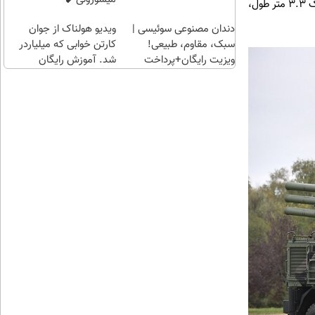
کیلوگرمی است. 9ام335، یکی از انواع موشک 57ئی6، دارای سر جنگی Continuous-rod است. هر دو نوع موشک 3.3 متر طول،
دندان مصنوعی سوئیسی |
ویدیو هولناک از جوان
سبک، مقاوم، طبیعی!
کارتن خوابی که میلیاردر
ویزیت رایگان+پرداخت
شد. آموزش رایگان
اقساطی😍