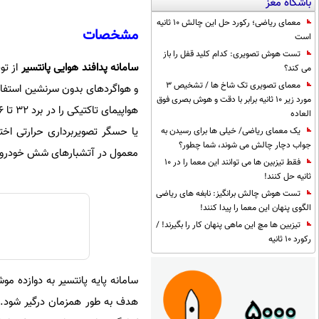
باشگاه مغز
معمای ریاضی؛ رکورد حل این چالش 10 ثانیه
مشخصات
است
تست هوش تصویری: کدام کلید قفل را باز
سامانه پدافند هوایی پانتسیر
از تو
می کند؟
معمای تصویری تک شاخ ها / تشخیص 3
مورد زیر 10 ثانیه برابر با دقت و هوش بصری فوق
العاده
یا حسگر تصویربرداری حرارتی اختی
یک معمای ریاضی/ خیلی ها برای رسیدن به
جواب دچار چالش می شوند، شما چطور؟
معمول در آتشبارهای شش خودرو ع
فقط تیزبین ها می توانند این معما را در 10
ثانیه حل کنند!
تست هوش چالش برانگیز: نابغه های ریاضی
الگوی پنهان این معما را پیدا کنند!
تیزبین ها مچ این ماهی پنهان کار را بگیرند! /
رکورد 10 ثانیه