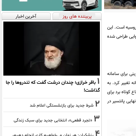
پربیننده های روز
آخرین اخبار
وسیه است. این
وایی طراحی شده
هوایی پانتسیر را در سال 1989 به عنوان جایگزینی برای سامانه
1
باقر خرازی؛ چندان درشت گفت که تندروها را جا
هیر شوروی در سال 1991، الزامات این سامانه تغییر کرد. به
گذاشت!
 کوتاه برد برای
ی نهایی پانتسیر در
2
شرط جدید برای بازنشستگی اعلام شد
3
«تجرد قطعی»، انتخابی جدید برای سبک زندگی
4
پزشکیان: هر زمان می‌خواهیم کاری انجام دهیم،