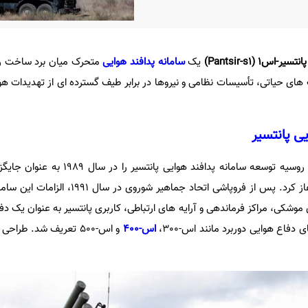
پانتسیر-اس1 (
Pantsir-s1
)
یک
سامانه پدافند هوایی
متحرک میان برد ساخت ر
های حیاتی، تأسیسات نظامی و نیروها در برابر طیف گسترده ای از تهدیدات ه
ی پانتسیر
اداره طراحی ابزار دقیق کی بی پی روسیه توسعه سامانه پدافند 
پدافند هوایی 2کی22 تونگوسکا آغاز کرد. پس از فروپاشی اتحاد جما
موشکی، مراکز فرماندهی و آرایه های ارتباطی، کاربری پانتسیر به عنوان یک دفاع
دفاع هوایی دوربرد مانند اس-300،
اس-400
و اس-500 تعریف شد. طراح