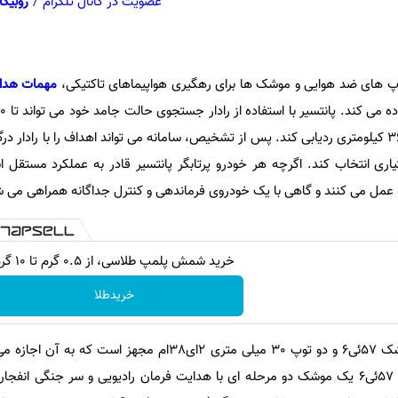
عضویت در کانال تلگرام
/
روبیکا
پ های ضد هوایی و موشک ها برای رهگیری هواپیماهای تاکتیکی،
مهمات هدا
هواپیمای تاکتیکی را در برد 32 تا 36 کیلومتری ردیابی کند. پس از تشخیص، سامانه می تواند اهداف را با راد
اری انتخاب کند. اگرچه هر خودرو پرتابگر پانتسیر قادر به عملکرد مستقل ا
مل می کنند و گاهی با یک خودروی فرماندهی و کنترل جداگانه همراهی می ش
خرید شمش پلمپ طلاسی، از ۰.۵ گرم تا ۱۰ گرم
خریدطلا
سامانه پایه پانتسیر به دوازده موشک 57ئی6 و دو توپ 30 میلی متری 2ای38ام مجهز