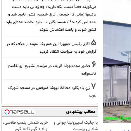
می‌گویند فعلاً دست نگه دارید/ چه زمانی باید دست
بزنیم؟ زمانی که خودمان غرق شدیم، کشور نابود شد و
همه ضرر کردند؟ / همسایگان ما اجازه ندادند عده‌ای وارد
کشور شوند و باعث اغتشاش شوند
5
آقای رئیس جمهور! این هم یک نمونه از حذف که در
گزارش خود به صراحت انتقاد کردید
6
حضور محمدجواد ظریف در مراسم تشییع ابوالقاسم
قاسم‌زاده
7
زنِ بادیگارد محافظ نیوشا ضیغمی در مسجد شهرک
غرب
مطالب پیشنهادی
با جلبک اسپیرولینا جوانی و
خرید شمش پلمپ طلاسی،
شادابی پوستت
از ۰.۵ گرم تا ۱۰ گرم