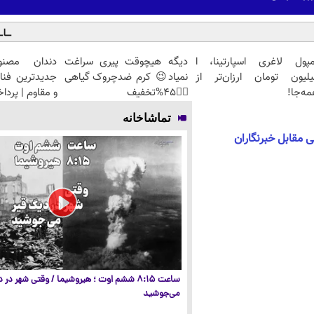
مپول لاغری اسپارتینا، ا
دیگه هیچوقت پیری سراغت
دندان مصنو
یلیون تومان ارزان‌تر از
نمیاد😉 کرم ضدچروک گیاهی
جدیدترین فنا
ه‌جا!
👈🏻45%تخفیف
و مقاوم | پرد
تماشاخانه
ی مقابل خبرنگاران
ساعت ۸:۱۵ ششم اوت ؛ هیروشیما / وقتی شهر در
می‌جوشید