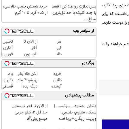
ازی پیدا نکرد،
پس‌اندازت رو طلا کن! فقط
خرید شمش پلمپ طلاسی،
با چند کلیک با حداقل‌ترین
از ۰.۵ گرم تا ۱۰ گرم
‌دانست که برای
مبلغ...
 را دوست دارند.
از سراسر وب
هر
از الان تا
تحلیل
رو به مصاف هم خواهند رفت
کی
آخر
آماری
طلا
تابستون
فوری با
داره،
حداقل
نرم
وبگردی
غم
12کیلو
افزار
نداره!
چربی
SPSS
خرید
الان طلا بخر
وام
😊💎
میسوزونی
به
طلای
پولشو 4 ماه
بگیر و
(خرید
🧨
همراه
آبشده
دیگه بده!
قسطی
طلا با
آموزش
حتی با
سرمایه‌گذاری
طلا
مطالب پیشنهادی
چند
کامل
۱۰۰هزارتومان
طلا با اقساط
بخر!
کلیک)
حتی
بی‌بهره
چی از
دندان مصنوعی سوئیسی |
از الان تا آخر تابستون
یک
این
سبک، مقاوم، طبیعی!
حداقل 12کیلو چربی
روزه !!
بهتر!!
ویزیت رایگان+پرداخت
میسوزونی🧨
سریع
اقساطی😍