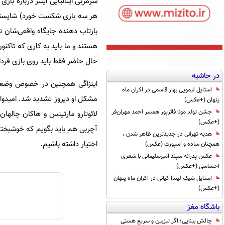
سرمربی ایتالیایی اینتر درباره باز
هر سه بازی شکست خورد) شایسته کس
بازتاب دهنده جایگاه واقعی‌شان ن
هستند و ما باید به کاری که تاکنون 
حال حاضر فقط باید روی بازی فردا 
در حاشیه
استایل لیمویی بهار قاسمی در اکران ماه
مشکل او دیروز تشدید شد. امیدوارم
پنهان (+عکس)
جشن تولد مونا فائزپور همسر احمد مهران‌فر
لائوتارو مارتینس و هاکان چالهان‌
(+عکس)
آچربی هم باید بگویم که خوشبختان
هدیه تهرانی در جدیدترین ظاهر شدن ،
اختیار داشته باشیم.
همچنان ساده و اسپورت (عکس)
عکس پدرانه سپند امیرسلیمانی با شعری
احساسی (+عکس)
استایل شیک لیندا کیانی در اکران ماه پنهان
(+عکس)
باشگاه مغز
چالش بینایی؛ اگر تیزبین و سریع هستی