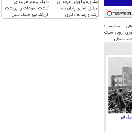
مشاوره و اجرای حرفه ای
با یک پنجم هزینه ی
احراز
تحلیل آماری پایان نامه
کن
کاشت، موهات رو پرپشت
ارشد و رساله دکتری
کن(شامپو جلبک سبز)
عی سوئیسی:
وری اروپا، سبک
اخت قسطی
 دیگ قیر