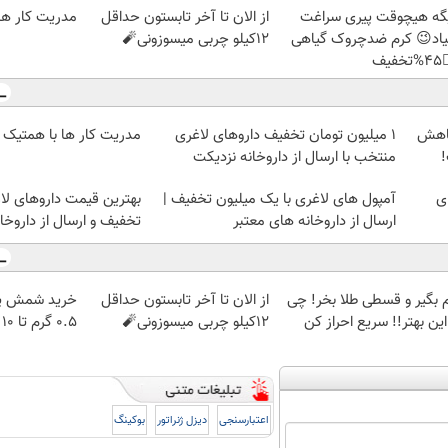
 ها با همتیک
از الان تا آخر تابستون حداقل
دیگه هیچوقت پیری سرا
12کیلو چربی میسوزونی🧨
نمیاد😉 کرم ضدچروک گیا
👈
مدریت کار ها با همتیک
۱ میلیون تومان تخفیف داروهای لاغری
بهتر
منتخب با ارسال از داروخانه نزدیکت
و
آمپول های لاغری با یک میلیون تخفیف |
1
فیف و ارسال از داروخانه‌
ارسال از داروخانه های معتبر
پ طلاسی، از
از الان تا آخر تابستون حداقل
وام بگیر و قسطی طلا بخر! 
۰.۵ گرم تا ۱۰ گرم
12کیلو چربی میسوزونی🧨
از این بهتر!! سریع احراز
بوکینگ
دیزل ژنراتور
اعتبارسنجی