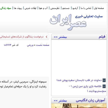
صفحه اول
تماس با ما
آرشیو
جستجو
نظرسنجی
آب و هوا
اوقات شرعی
پیوند ها
سواد زندگی
فیلم
بیشتر »»
عبو
_
صفحه نخست
»
ورزشی
کد خبر
۱۰۱۶۶۶۴
دماوند در قلب تابستان سفیدپوش شد!
سیمونه اینزاگی، سرمربی اینتر، در آستانه 
رضایت کرد و او را یک حرفه‌ای تمام‌عیار ت
خلاصه بازی پاری سن ژرمن ۱ -
منچستریونایتد ۱
آموزش زبان انگلیسی
بیشتر »»