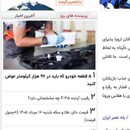
پربیننده های روز
آخرین اخبار
ن اروپا پذیرای
«اُپتا» به لحاظ
ر است. ما تلاش
1
۵ قطعه خودرو که باید در ۹۶ هزار کیلومتر عوض
ی زیادی برای جذب بازیکنان
کنید
 فشار به رقبا و
2
ی با هلاس ورونا
رقیب آینده F-35 چه مشخصاتی دارد؟
3
قیمت دلار، طلا و سکه شنبه ۱۷ مرداد ۱۴۰۵ (+جدول
/
بله عصر ایران
قیمت)