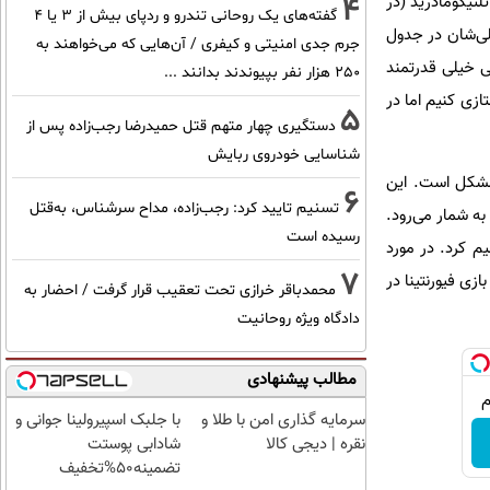
4
لتیکومادرید (در
گفته‌های یک روحانی تندرو و ردپای بیش از ۳ یا ۴
لی‌شان در جدول
جرم جدی امنیتی و کیفری / آن‌هایی که می‌خواهند به
ی خیلی قدرتمند
۲۵۰ هزار نفر بپیوندند بدانند ...
تازی کنیم اما در
5
دستگیری چهار متهم قتل حمیدرضا رجب‌زاده پس از
شناسایی خودروی ربایش
ناحیه قوزک پا دچار مشکل است. این
6
تسنیم تایید کرد: رجب‌زاده، مداح سرشناس، به‌قتل
به شمار می‌رود.
رسیده است
یم کرد. در مورد
7
ی فیورنتینا در
محمدباقر خرازی تحت تعقیب قرار گرفت / احضار به
دادگاه ویژه روحانیت
مطالب پیشنهادی
سرمایه گذاری امن با طلا و
با جلبک اسپیرولینا جوانی و
نقره | دیجی کالا
شادابی پوستت
تضمینه50%تخفیف