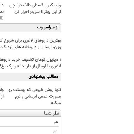
غت
وام بگیر و قسطی طلا بخر! چی
هی
از این بهتر!! سریع احراز کن
45%تخفیف
از سراسر وب
ین داروهای لاغری برای شروع کاهش
زن، ارسال از داروخانه های نزدیکت!
 میلیون تومان تخفیف خرید داروهای
لاغری با ارسال از داروخانه و پک یخ!
مطالب پیشنهادی
چی
تنها روش طبیعی که پوستت رو
 کن
بصورت عمقی ابرسانی و نرم
میکنه
نظر شما
نام