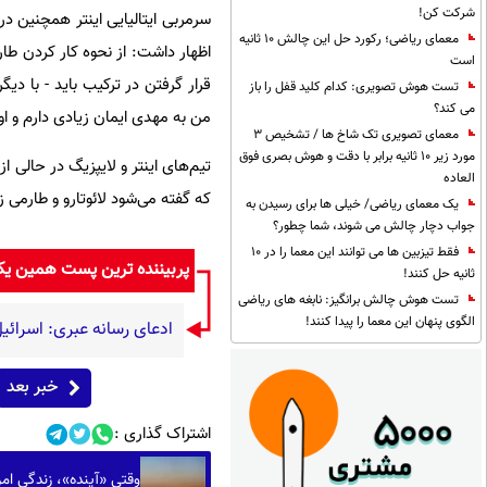
شرکت کن!
سرمربی ایتالیایی اینتر همچنین د
معمای ریاضی؛ رکورد حل این چالش 10 ثانیه
اظهار داشت: از نحوه کار کردن طا
است
قرار گرفتن در ترکیب باید - با دی
تست هوش تصویری: کدام کلید قفل را باز
می کند؟
من به مهدی ایمان زیادی دارم و او
معمای تصویری تک شاخ ها / تشخیص 3
مورد زیر 10 ثانیه برابر با دقت و هوش بصری فوق
العاده
که گفته می‌شود لائوتارو و طارمی 
یک معمای ریاضی/ خیلی ها برای رسیدن به
جواب دچار چالش می شوند، شما چطور؟
فقط تیزبین ها می توانند این معما را در 10
پربیننده ترین پست همین ی
ثانیه حل کنند!
تست هوش چالش برانگیز: نابغه های ریاضی
الگوی پنهان این معما را پیدا کنند!
ادعای رسانه عبری: اسرائیل
خبر بعد
اشتراک گذاری :
وقتی «آینده»، زندگی امرو