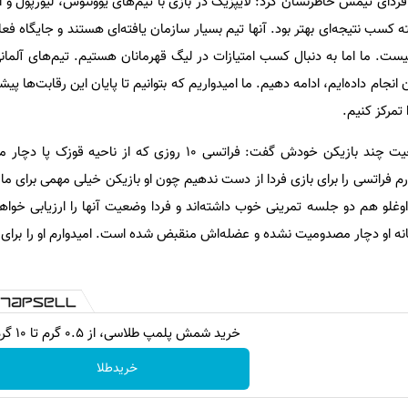
ی فردای تیمش خاطرنشان کرد: لایپزیگ در بازی با تیم‌های یوونتوس، لیورپول و ات
ب نتیجه‌ای بهتر بود. آنها تیم بسیار سازمان یافته‌ای هستند و جایگاه فع
یست. ما اما به دنبال کسب امتیازات در لیگ قهرمانان هستیم. تیم‌های آلمان
انجام داده‌ایم، ادامه دهیم. ما امیدواریم که بتوانیم تا پایان این رقابت‌ها پیش
تمرکز کنیم.
اینزاگی همچنین در خصوص وضعیت چند بازیکن خودش گفت: فراتسی 10 روزی که از 
 فراتسی را برای بازی فردا از دست ندهیم چون او بازیکن خیلی مهمی برای ما 
اوغلو هم دو جلسه تمرینی خوب داشته‌اند و فردا وضعیت آنها را ارزیابی خواه
ه او دچار مصدومیت نشده و عضله‌اش منقبض شده است. امیدوارم او را برای باز
خرید شمش پلمپ طلاسی، از ۰.۵ گرم تا ۱۰ گرم
خریدطلا