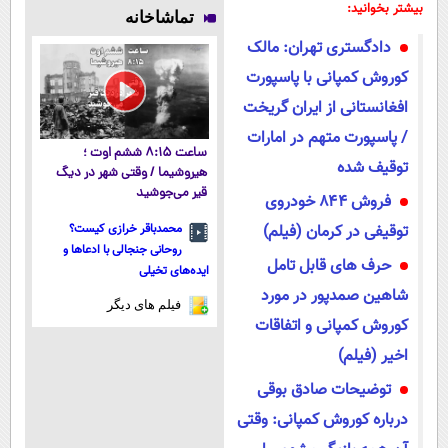
بهداشت دارد
فناوری اروپا،
میلیاردر شد.
پوستتوصاف
بیشتر بخوانید:
تماشاخانه
سبک و مقاوم |
آموزش رایگان
میکنه!50%تخفیف
دادگستری تهران: مالک
پرداخت قسطی
کوروش کمپانی با پاسپورت
افغانستانی از ایران گریخت
/ پاسپورت متهم در امارات
ساعت ۸:۱۵ ششم اوت ؛
توقیف شده
هیروشیما / وقتی شهر در دیگ
قیر می‌جوشید
فروش ۸۴۴ خودروی
توقیفی در کرمان (فیلم)
محمدباقر خرازی کیست؟
روحانی جنجالی با ادعاها و
حرف های قابل تامل
ایده‌های تخیلی
شاهین صمد‌پور در مورد
فیلم های دیگر
کوروش کمپانی و اتفاقات
اخیر (فیلم)
توضیحات صادق بوقی
درباره کوروش کمپانی: وقتی