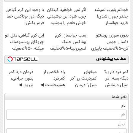
آموزش رایگان
امشب)
سبک و مقاوم |
◗پرسش‌نامه◖
پرداخت قسطی
خودتم باورت نمیشه
اگر نمی خواهید کبدتان
با وجود این کرم گیاهی
چقدر جوون شدی!
چرب شود این نوشیدنی
دیگه دور بوتاکس خط
خرید جوانساز
خوش طعم را بنوشید
قرمز بکش!
اسپیرولینا با تخفیف
بدون سوزن پوستتو
بمب جوانساز! کرم
این کرم گیاهی،مثل اتو
ویژه
10سال جوون
بوتاکس جلبک
چروکای پوستتوصاف
کن50%تخفیف پاییزی
اسپیرولینا50%تخفیف
میکنه!50%تخفیف
مطالب پیشنهادی
کمر درد داری؟
میخوای
‌راه خلاصی از
درمان درد کمر
دیگه بسه! در
کمردردت رو "در
کمردرد
بدون جراحی،
منزل درمانش
منزل" درمان
همینجاست ◀
تزریق ◀
کن
کنی؟ (◂فیلم +
فقط کافیه فرم
پرسش‌نامه رو پر
نظر شما
(◀پرسش‌نامه)
◂پرسش‌نامه)
رو پر کنی!
کن ▶
نام
ایمیل