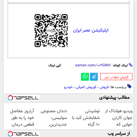
اپلیکیشن عصر ایران
لینک کوتاه:
کپی لینک
‌گزارش خطا در خبر
برچسب ها:
فروش
،
کوروش کمپانی
،
خودرو
مطالب پیشنهادی
ویدیو هولناک از
نوشیدنی
دندان مصنوعی
آرتروز مفاصل
جوان کارتن
شفابخش کبد با
سوئیسی:
خود را به طور
خوابی که
10 گیاه
جدیدترین
قطعی درمان
میلیاردر شد.
موثر(تخفیف تا
فناوری اروپا،
کنید!
از سراسر وب