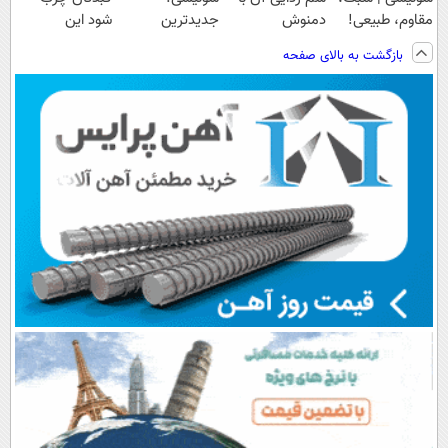
مقاوم، طبیعی!
دمنوش
جدیدترین
شود این
ویزیت
گیاهی55%تخفیف
فناوری اروپا،
نوشیدنی خوش
بازگشت به بالای صفحه
رایگان+پرداخت
سبک و مقاوم |
طعم را بنوشید
اقساطی😍
پرداخت قسطی