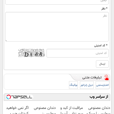
* نظر
* کد امنیتی
اعتبارسنجی
دیزل ژنراتور
بوکینگ
از سراسر وب
دندان مصنوعی
مراقبت از کبد و
دندان مصنوعی
اگر نمی خواهید
سوئیسی | سبک،
سم زدایی آن با
سوئیسی:
کبدتان چرب