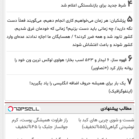
4
شرط جدید برای بازنشستگی اعلام شد
5
پزشکیان: هر زمان می‌خواهیم کاری انجام دهیم، می‌گویند فعلاً دست
نگه دارید/ چه زمانی باید دست بزنیم؟ زمانی که خودمان غرق شدیم،
کشور نابود شد و همه ضرر کردند؟ / همسایگان ما اجازه ندادند عده‌ای وارد
کشور شوند و باعث اغتشاش شوند
6
قهوه ساز، 6 لیدار و 523 اسب بخار؛ هواوی لوکس ترین ون خود را
روانه بازار کرد (+تصاویر)
7
یک بار برای همیشه حروف اضافه انگلیسی را یاد بگیرید!
(اینفوگرافیک)
مطالب پیشنهادی
شست و شوی چربی های کبد با
راز طراوت همیشگی پوست، کرم
نوشیدنی گیاهی(55%تخفیف)
جوانساز جلبک با 45%تخفیف