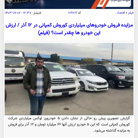
سیاسی
اقتصاد
فیلم
»
اقتصاد
کد
۱۰۱۶۸۱۷
انتشار:
۱۲:۳۷ - ۰۶-۰۹-۱۴۰۳
جامعه
اقتصادی
مزایده فروش خودروهای میلیاردی کوروش کمپانی در ۱۲ آذر / ارزش
این خودرو ها چقدر است؟ (فیلم)
ورزشی
اجتماعی
خودرو
بین الملل
حوادث
فرهنگ و هنر
سیاست خارجی
سلامت
علم و دانش
یک برش دانایی
قرآن
فناوری و It
محیط زیست
گوناگون
علمی
سفر و تفریح
فیلم
سرگرمی
اخبار کریپتو
عصر ایران 2
اقتصاد
باشگاه مغز
آموزش زبان
خواندنی ها و دیدنی ها
گزارش تصویری پیش رو حاکی از نشان دادن ۵ خودروی لوکس میلیاردی شرکت
ورزش
مجله تصویری سلاح
کوروش کمپانی است که این ۵ خودرو ارزش آنها ۶۶ میلیارد تومان و ۱۲ آذر برای فروش
داستان کوتاه
سیاست
به مزایده گذاشته می‌شود.