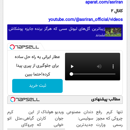
aparat.com/asriran
کانال 2
youtube.com/@asriran_official/videos
زیباترین گل‌های لیونل مسی که هرگز برنده جایزه پوشکاش
نشدند
عطار ایرانی یه راه حل ساده
برای جلوگیری از پیری پیدا
کرده!حتما ببین
ثبت خرید
مطالب پیشنهادی
تنها کرم رفع
دندان مصنوعی
ویدیو هولناک از
این کرم
چروکی که مجوز
سوئیسی:
جوان کارتن
گیاهی،مثل اتو
رسمی وزارت
جدیدترین
خوابی که
چروکای