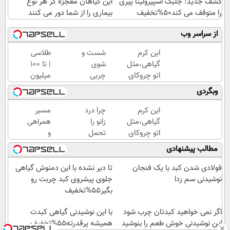
کشف جدید: جلبک اسپیرولینا پیری
این گیاهان معجزه گر هر نوع
را متوقف می کند50%تخفیف
بیماری را از شما دور می کنند
از سراسر وب
این کرم
شست و
طلاسی
گیاهی،مثل
شوی
| تا 100
اتو چروکای
چربی
میلیون
پوستتوصاف
های کبد
وام
وبگردی
میکنه!50%تخفیف
با
آنی
نوشیدنی
خرید
این کرم
چرا درد
مسیر
گیاهی(55%تخفیف)
طلا💰
گیاهی،مثل
زانو را
همراهی
ثبت
اتو چروکای
تحمل
و
نام
پوستتوصاف
می‌کنی؟
گزارش
مطالب پیشنهادی
کن!
میکنه!50%تخفیف
خیلی
عملکرد
ساده
گروه
فولادی شدن کبد با یک فنجان
تا دیر نشده با این دمنوش گیاهی
درمنزل
اسنپ
نوشیدنی سم زدا
جلوی پیشروی کبد چربت رو
درمانش
در
بگیر55%تخفیف
کن
۱۴۰۴
اگر نمی خواهید کبدتان چرب شود
با این نوشیدنی گیاهی کبدت
این نوشیدنی خوش طعم را بنوشید
همیشه پرقدرته55%تخفیف