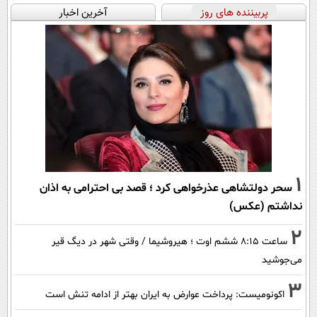
پربیننده های روز
آخرین اخبار
1
سحر دولتشاهی عذرخواهی کرد ؛ قصد بی احترامی به اذان
نداشتم (عکس)
2
ساعت ۸:۱۵ ششم اوت ؛ هیروشیما / وقتی شهر در دیگ قیر
می‌جوشید
3
اکونومیست: پرداخت عوارض به ایران بهتر از ادامه تنش است