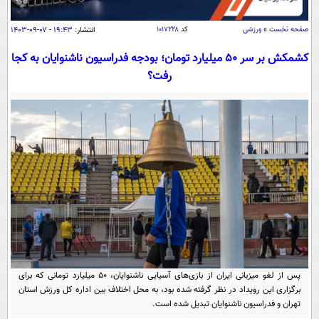
سیاسی
اقتصاد
صفحه نخست
»
ورزشی
کد
۱۰۱۷۲۲۸
انتشار:
۱۹:۴۳ - ۰۷-۰۹-۱۴۰۳
جامعه
اقتصادی
کشمکش بر سر 50 میلیارد تومان؛ بودجه فدراسیون ناشنوایان به کجا
رفت؟
ورزشی
اجتماعی
خودرو
بین الملل
حوادث
فرهنگ و هنر
سیاست خارجی
سلامت
علم و دانش
یک برش دانایی
قرآن
فناوری و It
محیط زیست
گوناگون
علمی
سفر و تفریح
فیلم
سرگرمی
اخبار کریپتو
عصر ایران 2
اقتصاد
باشگاه مغز
آموزش زبان
خواندنی ها و دیدنی ها
ورزش
پس از لغو میزبانی ایران از بازی‌های آسیایی ناشنوایان، 50 میلیارد تومانی که برای
مجله تصویری سلاح
برگزاری این رویداد در نظر گرفته شده بود، به محل اختلاف بین اداره کل ورزش استان
داستان کوتاه
سیاست
تهران و فدراسیون ناشنوایان تبدیل شده است.