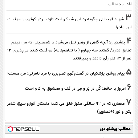
اقدام جنجالی
3
شهید لاریجانی چگونه ردیابی شد؟ روایت تازه سردار کوثری از جزئیات
این ماجرا
4
پزشکیان‌: آنچه گاهی از رهبر نقل می‌شود با شخصیتی که من دیدم
تطابق ندارد/ گفتند سه چهارم ( با تفاهم‌نامه) موافقت کنند می‌پذیرم، 12
نفر از 13 نفر رأی دادند و پذیرفتند
5
پیام روشن پزشکیان در گفت‌و‌گوی تصویری با مرد نامرئی: من هستم!
6
امروز با حافظ: گُل در بَر و مِی در کَف و معشوق به کام است
7
معماری که در 92 سالگی هنوز خلق می کند؛ داستان آلوارو سیزا، شاعر
بتن و نور (+تصاویر)
مطالب پیشنهادی