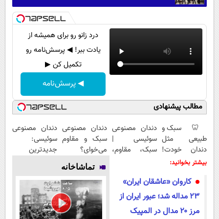
درد زانو رو برای همیشه از
یادت ببر! ◀ پرسش‌نامه رو
تکمیل کن ▶
◀ پرسش‌نامه
مطالب پیشنهادی
🦷 سبک و
دندان مصنوعی
دندان مصنوعی
دندان مصنوعی
طبیعی مثل
سوئیسی |
سبک و مقاوم
سوئیسی:
دندان خودت!
سبک، مقاوم،
می‌خوای؟
جدیدترین
نصب آسان و
طبیعی! ویزیت
پرداخت
فناوری اروپا،
بیشتر بخوانید:
تماشاخانه
پرداخت
رایگان+پرداخت
اقساطی هم
سبک و مقاوم |
کاروان «عاشقان ایران»
اقساطی 💳 📍
اقساطی😍
داریم!😍 | 📍
پرداخت قسطی
تهران
تهران
۲۳ مداله شد؛ عبور ایران از
مرز ۲۰ مدال در المپیک