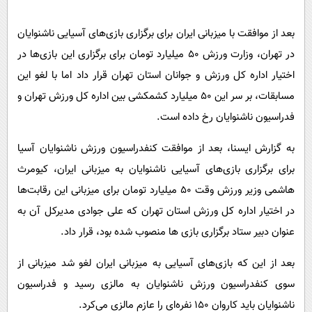
پیامک
سرگرمی
روانشناسی
بعد از موافقت با میزبانی ایران برای برگزاری بازی‌های آسیایی ناشنوایان
فناوری
در تهران، وزارت ورزش ۵۰ میلیارد تومان برای برگزاری این بازی‌ها در
آشپزی
گوناگون
اختیار اداره کل ورزش و جوانان استان تهران قرار داد اما با لغو این
دانلود
حوادث
مسابقات، بر سر این ۵۰ میلیارد کشمکشی بین اداره کل ورزش تهران و
محیط زیست
فدراسیون ناشنوایان رخ داده است.
سلامت
به گزارش ایسنا، بعد از موافقت کنفدراسیون ورزش ناشنوایان آسیا
فرهنگی
برای برگزاری بازی‌های آسیایی ناشنوایان به میزبانی ایران، کیومرث
بین الملل
هاشمی وزیر ورزش وقت ۵۰ میلیارد تومان برای میزبانی این رقابت‌ها
در اختیار اداره کل ورزش استان تهران که علی جوادی مدیرکل آن به
اجتماعی
عنوان دبیر ستاد برگزاری بازی ها منصوب شده بود، قرار داد.
حیات وحش
بعد از این که بازی‌های آسیایی به میزبانی ایران لغو شد میزبانی از
سیاست خارجی
سوی کنفدراسیون ورزش ناشنوایان به مالزی رسید و فدراسیون
ناشنوایان باید کاروان ۱۵۰ نفره‌ای را عازم مالزی می‌کرد.