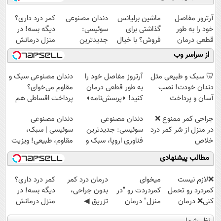
آرتروز مفاصل
ماشین برلیانس
دندان مصنوعی
کمر درد داری؟
خود را به طور
گذاشتی برای
سوئیسی:
دیگه بسه! در
قطعی درمان
فروش؟ با خیال
جدیدترین
منزل درمانش
کنید!
راحت بفروش
فناوری اروپا،
کن
از سراسر وب
◗پرسش‌نامه◖
سبک و مقاوم |
(◀پرسش‌نامه)
پرداخت قسطی
🦷 سبک و طبیعی مثل
آرتروز مفاصل خود را
دندان مصنوعی سبک و
دندان خودت! نصب
به طور قطعی درمان
مقاوم می‌خوای؟
آسان و پرداخت
کنید! ◗پرسش‌نامه◖
پرداخت اقساطی هم
اقساطی 💳 📍 تهران
داریم!😍 | 📍تهران
جراحی کمر ممنوع ❌
دندان مصنوعی
دندان مصنوعی
در منزل از شر کمر درد
سوئیسی: جدیدترین
سوئیسی | سبک،
خلاص
فناوری اروپا، سبک و
مقاوم، طبیعی! ویزیت
شوید◂پرسش‌نامه
مقاوم | پرداخت
رایگان+پرداخت
مطالب پیشنهادی
قسطی
اقساطی😍
❌لازم نیست
میخوای
درمان درد کمر
کمر درد داری؟
کمردرد رو تحمل
کمردردت رو "در
بدون جراحی،
دیگه بسه! در
کنی❌ درمان
منزل" درمان
تزریق ◀
منزل درمانش
بدون جراحی و
کنی؟ (◂فیلم +
پرسش‌نامه رو پر
کن