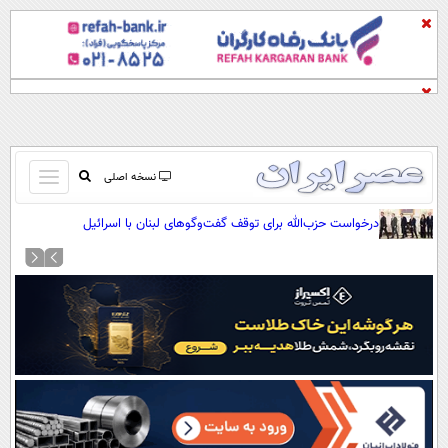
باز
نسخه اصلی
و
صفحه اول
درخواست حزب‌الله برای توقف گفت‌وگوهای لبنان با اسرائیل
بسته
تماس با ما
کردن
آرشیو
منو
جستجو
نظرسنجی
آب و هوا
اوقات شرعی
پیوند ها
سواد زندگی