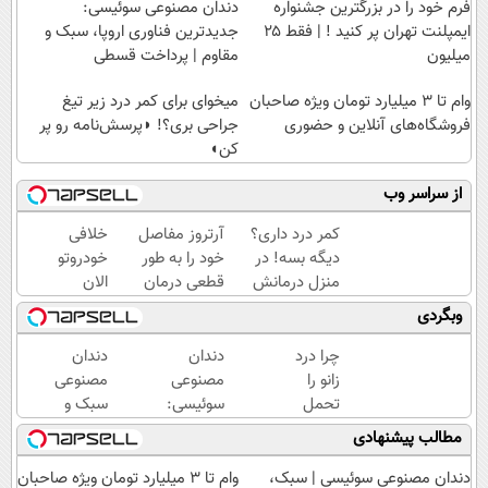
فرم خود را در بزرگترین جشنواره
دندان مصنوعی سوئیسی:
ایمپلنت تهران پر کنید ! | فقط ۲۵
جدیدترین فناوری اروپا، سبک و
میلیون
مقاوم | پرداخت قسطی
وام تا ۳ میلیارد تومان ویژه صاحبان
میخوای برای کمر درد زیر تیغ
فروشگاه‌های آنلاین و حضوری
جراحی بری؟! ◗پرسش‌نامه رو پر
کن◖
از سراسر وب
کمر درد داری؟
آرتروز مفاصل
خلافی
دیگه بسه! در
خود را به طور
خودروتو
منزل درمانش
قطعی درمان
الان
کن
کنید!
ببین، با
وبگردی
(◀پرسش‌نامه)
◗پرسش‌نامه◖
پلاک و
کد
چرا درد
دندان
دندان
ملی،
زانو را
مصنوعی
مصنوعی
بدون
تحمل
سوئیسی:
سبک و
نیاز به
می‌کنی؟
جدیدترین
مقاوم
مطالب پیشنهادی
مراجعه
خیلی
فناوری
می‌خوای؟
حضوری
ساده
اروپا،
پرداخت
دندان مصنوعی سوئیسی | سبک،
وام تا ۳ میلیارد تومان ویژه صاحبان