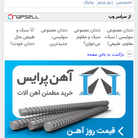
اعتبارسنجی
دیزل ژنراتور
بوکینگ
از سراسر وب
دندان مصنوعی
دندان مصنوعی
دندان مصنوعی
🦷 سبک و
سوئیسی | سبک،
سبک و مقاوم
سوئیسی:
طبیعی مثل
مقاوم، طبیعی!
می‌خوای؟
جدیدترین
دندان خودت!
ویزیت
پرداخت اقساطی
فناوری اروپا،
نصب آسان و
بازگشت به بالای صفحه
رایگان+پرداخت
هم داریم!😍 |
سبک و مقاوم |
پرداخت اقساطی
اقساطی😍
📍تهران
پرداخت قسطی
💳 📍 تهران