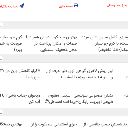
ارسال به دوستان
نسخه چاپی
ارسال به تلگرام
زسازی کامل سلول های مرده
بهترین میخکوب دستی همراه با
کرم جوانساز 
ست، با کرم جوانساز
ضمات و امکان پرداخت در
طبیعت به شما
50% تخفیف)
محل.تخفیف استثنایی
ویژه)
این روش لاغری گیاهی توی دنیا حرف اول
رو میزنه (تخفیف ویژه تا امشب)
اسپرولینا
که
دندان مصنوعی سوئیسی | سبک، مقاوم،
میخوای جذاب باشی؟ یا ا
طبیعی! ویزیت رایگان+پرداخت اقساطی😍
آب کن
ید شمش پلمپ طلاسی، از
حراج استثنایی میخکوب را از
بهترین دستگ