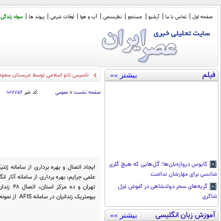
صفحه اول
تماس با ما
آرشیو
جستجو
نظرسنجی
آب و هوا
اوقات شرعی
پیوند ها
سواد زندگی
فیلم
بیشتر »»
تاسیس ناتو اسلامی توسط عربستان سعودی،
صفحه نخست
»
عمومی
کد خبر
۱۰۱۷۷۵۶
کابوس دروازه‌بان‌ها؛ گل‌هایی که هیچ گلری
ایجاد اتصال و بهره برداری از سامانه 
شانسی برای مهارشان نداشت
تهران و 
گریه‌های سحر دولتشاهی در آغوش غزل
بیومتریک زندانیان در سامانه AFIS از نمونه‌های موفق در این حوزه است.
شاکری
آموزش زبان انگلیسی
بیشتر »»