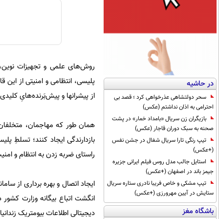
روش‌های علمی و تجهیزات نوین، ا
پلیسی، انتظامی و امنیتی از این 
در حاشیه
از پیشرانها و پیش‌بَرنده‌هایِ کل
سحر دولتشاهی عذرخواهی کرد ؛ قصد بی
احترامی به اذان نداشتم (عکس)
بازیگران زن سریال «بامداد خمار» در پشت
همان طور که مهاجمان، متخلفان و
صحنه به سبک دوران قاجار (عکس)
بازدارندگی ایجاد کنند؛ تسلطِ پل
تیپ رنگی تارا سریال شغال در جشن نفس
(+عکس)
راستای ضربه زدن به انتظام و امن
استایل جالب مدل روس فیلم ایرانی جزیره
جیمز باند در اصفهان (+عکس)
ایجاد اتصال و بهره برداری از سام
تیپ مشکی و خاص فریبا نادری ستاره سریال
ستایش در آیین مهرورزی (+عکس)
باشگاه مغز
دیجیتالی اطلاعات بیومتریک زندانیان در سامانه AFIS از نمونه‌ها