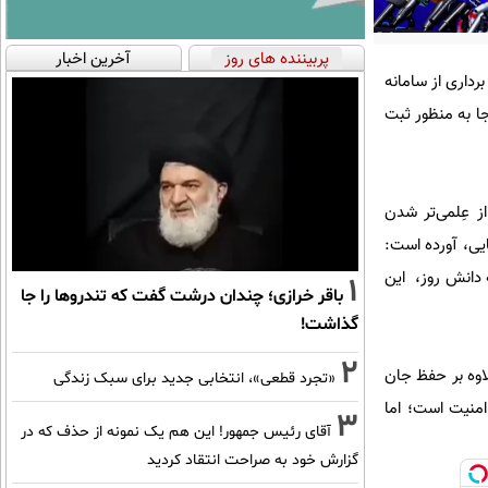
پربیننده های روز
آخرین اخبار
رداری از سامانه
۱ مرکز استان و اتصال ۴۸ زندان به شبکه فراجا به منظور ثبت
ز عِلمی‌تر شدن
یی، آورده است:
ه دانش روز، این
1
باقر خرازی؛ چندان درشت گفت که تندروها را جا
گذاشت!
2
لاوه بر حفظ جان
«تجرد قطعی»، انتخابی جدید برای سبک زندگی
امنیت است؛ اما
3
آقای رئیس جمهور! این هم یک نمونه از حذف که در
گزارش خود به صراحت انتقاد کردید