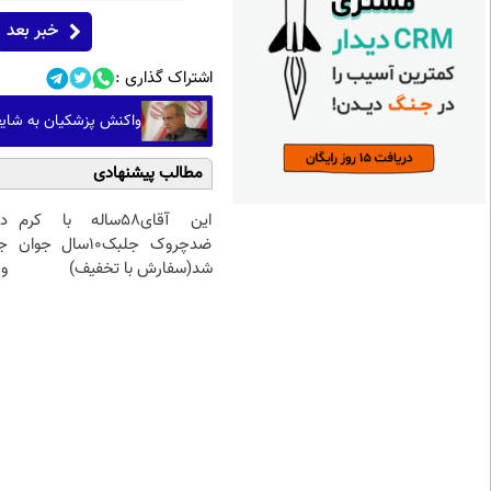
خبر بعد
اشتراک گذاری :
واکنش پزشکیان به شایع
مطالب پیشنهادی
این آقای58ساله با کرم
د
ضدچروک جلبک10سال جوان
ج
شد(سفارش با تخفیف)
و 