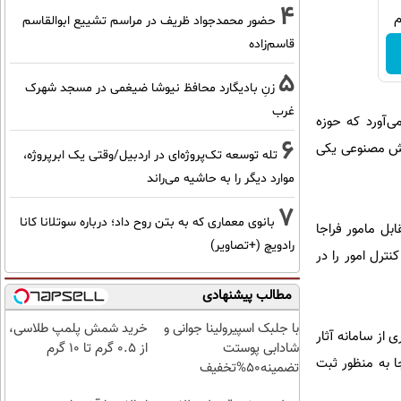
4
حضور محمدجواد ظریف در مراسم تشییع ابوالقاسم
قاسم‌زاده
5
زنِ بادیگارد محافظ نیوشا ضیغمی در مسجد شهرک
غرب
ی‌آورد که حوزه
6
هوش مصنوعی یکی
تله توسعه تک‌پروژه‌ای در اردبیل/وقتی یک ابرپروژه،
موارد دیگر را به حاشیه می‌راند
7
بانوی معماری که به بتن روح داد؛ درباره سوتلانا کانا
بل مامور فراجا
رادویچ (+تصاویر)
ترل امور را در
مطالب پیشنهادی
با جلبک اسپیرولینا جوانی و
خرید شمش پلمپ طلاسی،
 از سامانه آثار
شادابی پوستت
از ۰.۵ گرم تا ۱۰ گرم
کز استان، اتصال ۴۸ زندان به شبکه فراجا به منظور ثبت
تضمینه50%تخفیف