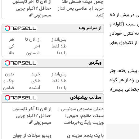
چطور میشه قسطی طلا
از الان تا آخر تابستون
خرید | با طلاسی پس انداز
حداقل 12کیلو چربی
افزایش ۲۰ درصدی پرونده‌های مکشوفه با ابزار هوشمند در پلیس فتا، عملیاتی شدن تبلت ترسیم الکترونیکی کروکی در بیش از ۸۵
کنید
میسوزونی🧨
ی سبب (گلوله و
از سراسر وب
ه کنترل خودکار
پس‌انداز
از الان تا
هر
از تکنولوژی‌های
طلا فقط
آخر
کی
با ۱۰۰
تابستون
طلا
هزارتومان
حداقل
داره،
وبگردی
(امن و
12کیلو
غم
ی پیش رفته، چتر
راحت)
چربی
نداره!
پس‌انداز
خرید
بدون
 راه از هر گونه
میسوزونی
😊💎
طلا فقط
طلای
چک و
🧨
(خرید
با ۱۰۰
آبشده
ضامن
اجتماعی پلیس)،
طلا با
هزارتومان
حتی با
تا 100
مطالب پیشنهادی
چند
(امن و
۱۰۰هزارتومان
میلیون
کلیک)
راحت)
اعتبار
دندان مصنوعی سوئیسی |
از الان تا آخر تابستون
خرید
سبک، مقاوم، طبیعی!
حداقل 12کیلو چربی
طلا
ویزیت رایگان+پرداخت
میسوزونی🧨
بگیر!
اقساطی😍
با یک پنجم هزینه ی
ویدیو هولناک از جوان