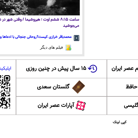
ساعت ۸:۱۵ ششم اوت ؛ هیروشیما / وقتی شهر در
می‌جوشید
محمدباقر خرازی کیست؟روحانی جنجالی با ادعاها و 
فیلم های دیگر
 عصر ایران
۱۵ سال پیش در چنین روزی
اپلیکی
 حافظ
گلستان سعدی
گلیسی
آپارات عصر ایران
کپی لینک