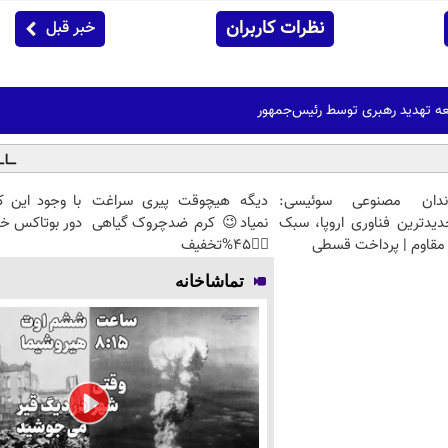
نظرات کاربران
خبر قبل
ه تهدید رهبری توسط رئیس‌جمهور
ندان مصنوعی سوئیسی:
دیگه هیچوقت پیری سراغت
با وجود این 
دیدترین فناوری اروپا، سبک
نمیاد😉 کرم ضدچروک گیاهی
دور بوتاکس خ
مقاوم | پرداخت قسطی
👈🏻45%تخفیف
تماشاخانه