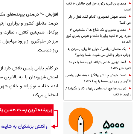
معمای ریاضی؛ رکورد حل این چالش 10 ثانیه
است
تست هوش تصویری: کدام کلید قفل را باز
درصد مناطق کشور و برقراری ارتب
می کند؟
معمای تصویری تک شاخ ها / تشخیص 3
پوکه)، همچنین کنترل ، نظارت و 
مورد زیر 10 ثانیه برابر با دقت و هوش بصری فوق
مرز در جلوگیری از ورود مهاجران غ
العاده
یک معمای ریاضی/ خیلی ها برای رسیدن به
روز دنیاست.
جواب دچار چالش می شوند، شما چطور؟
فقط تیزبین ها می توانند این معما را در 10
در کلام پایانی پلیس تلاش دارد ا
ثانیه حل کنند!
تست هوش چالش برانگیز: نابغه های ریاضی
امنیتی شهروندان را به بالاترین س
الگوی پنهان این معما را پیدا کنند!
ایده‌ جذاب، نوآورانه و خلاقِ شه
تیزبین ها مچ این ماهی پنهان کار را بگیرند! /
استقبال می‌کند.
رکورد 10 ثانیه
پربیننده ترین پست همین ی
واکنش پزشکیان به شایعه 