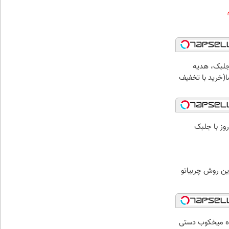
جلبک، هدیه
(خرید با تخفیف
7کیلو کاهش وزن در 30روز با جلبک
ین روش چربیاتو
اه میخکوب دستی