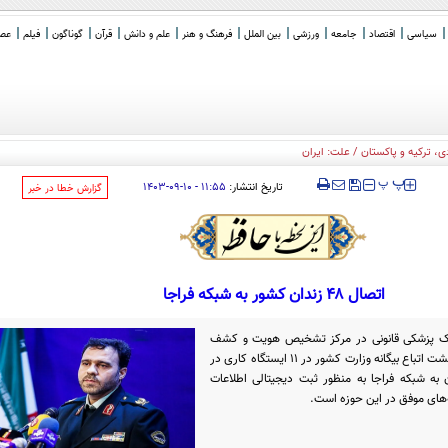
سیاسی
اقتصاد
جامعه
ورزشی
بین الملل
فرهنگ و هنر
علم و دانش
قرآن
گوناگون
فیلم
عصر 
 ترکیه و پاکستان / علت: ایران
‍‍‍ پ
پ
تاریخ انتشار:
۱۱:۵۵ - ۱۰-۰۹-۱۴۰۳
‌گزارش خطا در خبر
اتصال ۴۸ زندان کشور به شبکه فراجا
ژنتیک پزشکی قانونی در مرکز تشخیص هویت و کشف
علمی جرایم، بهره برداری از سامانه آثار انگشت اتباع بیگانه وزارت کشور در ۱۱ ایستگاه کاری در
ده مرکز استان، اتصال ۴۸ زندان به شبکه فراجا به منظور ثبت دیجیتالی اطلاعات