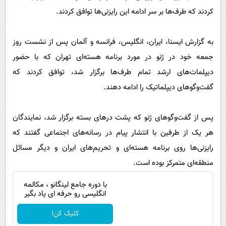
پیامک
سرگرمی
کردند که طرف‌ها بر سر ادامه این رایزنی‌ها توافق کردند.
روانشناسی
فناوری
به گزارش ایسنا، ایران، انگلیس، فرانسه و آلمان پس از نشست روز
آشپزی
گوناگون
جمعه خود در ژنو در مورد برنامه هسته‌ای تهران که با حضور
دانلود
حوادث
دیپلمات‌های ارشد تمام طرف‌ها برگزار شد، توافق کردند که
محیط زیست
گفت‌وگوهای دیپلماتیک را ادامه دهند.
سلامت
پس از گفت‌وگوهای ژنو که پشت درهای بسته برگزار شد، نمایندگان
فرهنگی
هر یک از طرفین با انتشار پیام در رسانه‌های اجتماعی گفتند که
بین الملل
رایزنی‌ها روی برنامه هسته‌ای و تحریم‌های ایران و دیگر مسائل
اجتماعی
منطقه‌ای متمرکز بوده است.
حیات وحش
با دوره جامع لینگانو ، مکالمه
سیاست خارجی
انگلیسی رو حرفه ای یاد بگیر
کلیک کن!