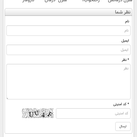
منزل درمانش
رختخواب،
منزل" درمان
تارومار
کن
مناسب برای
کنی؟ (◂فیلم +
ازبین‌برنده انواع
نظر شما
(◀پرسش‌نامه)
مقابله با انواع
◂پرسش‌نامه)
عنکبوت
ساس
نام
ایمیل
* نظر
* کد امنیتی