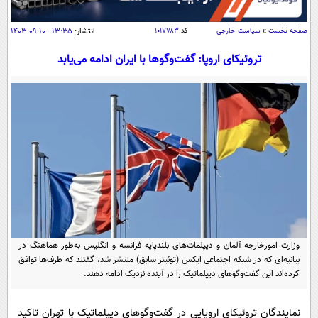
سیاسی
اقتصاد
صفحه نخست
»
سیاست خارجی
کد
۱۰۱۷۷۸۳
انتشار:
۱۳:۳۵ - ۱۰-۰۹-۱۴۰۳
جامعه
اقتصادی
تروئیکای اروپا: گفت‌وگوها با ایران ادامه می‌یابد
ورزشی
اجتماعی
خودرو
بین الملل
حوادث
فرهنگ و هنر
سیاست خارجی
سلامت
علم و دانش
یک برش دانایی
قرآن
فناوری و It
محیط زیست
گوناگون
علمی
سفر و تفریح
فیلم
سرگرمی
اخبار کریپتو
عصر ایران 2
وزارت امورخارجه آلمان و دیپلمات‌های بلندپایه فرانسه و انگلیس به‌طور هماهنگ در
اقتصاد
باشگاه مغز
بیانیه‌ای که در شبکه اجتماعی ایکس (توئیتر سابق) منتشر شد، گفتند که طرف‌ها توافق
آموزش زبان
خواندنی ها و دیدنی ها
ورزش
کرده‌اند این گفت‌وگوهای دیپلماتیک را در آینده نزدیک ادامه دهند.
مجله تصویری سلاح
داستان کوتاه
سیاست
نمایندگان تروئیکای اروپایی در گفت‌وگوهای دیپلماتیک با تهران تاکید