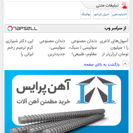
اعتبارسنجی
دیزل ژنراتور
بوکینگ
از سراسر وب
آمپول‌های لاغری
دندان مصنوعی
دندان مصنوعی
این دکتر شیرازی
را ۱ میلیون
سوئیسی | سبک،
سوئیسی:
کرم ترمیم زخم
تومان ارزان‌تر از
مقاوم، طبیعی!
جدیدترین
ایرانی را
همه‌جا بخر!
ویزیت
فناوری اروپا،
ساخت!!!
بازگشت به بالای صفحه
رایگان+پرداخت
سبک و مقاوم |
اقساطی😍
پرداخت قسطی