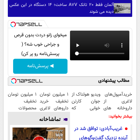
آلمان فقط 20 تانک A7V ساخت؛ 14 دستگاه در این عکس
دیده می شوند
میخوای زانو دردت بدون قرص
و جراحی خوب شه؟ (
پرسش‌نامه رو پر کن)
◀ پرسش‌نامه
مطالب پیشنهادی
خریدآمپول‌های
ویدیو هولناک از
1 میلیون تومان
۱ میلیون تومان
لاغری از
جوان کارتن
تخفیف خرید
تخفیف
داروخانه های
خوابی که
داروهای لاغری
محصولات
اطرافت، ارسال
میلیاردر شد.
با ارسال از
لاغری؛ یک قدم
بیشتر بخوانید:
تماشاخانه
فوری همراه با
آموزش رایگان
داروخانه و پک
نزدیک‌تر به
غریب‌آبادی: توافق شد در
پک یخ!
یخ!
شروع کاهش
وزن
آینده نزدیک گفت‌وگوهای