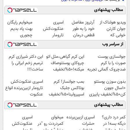
مطالب پیشنهادی
ویدیو هولناک از
آرتروز مفاصل
اسپری
میخوایم رایگان
جوان کارتن
خود را به طور
عنکبوت‌‌کش
بهت یاد بدیم
خوابی که
قطعی درمان
تارومار
چجوری
میلیاردر شد.
کنید!
ازبین‌برنده انواع
پولدارشی! باور
از سراسر وب
آموزش رایگان
◗پرسش‌نامه◖
عنکبوت
نداری امتحانش
مجانیه
جوانسازی پوست
این کرم گیاهی،مثل اتو
این دکتر شیرازی کرم
صورت را با کرم
چروکای پوستتوصاف
ترمیم زخم ایرانی را
ضدچروک آلمانی تجربه
میکنه!50%تخفیف
ساخت!!!
کنید!
بدون سوزن پوستتو
بمب جوانساز! کرم
اسپری عنکبوت‌‌کش
10سال جوون
بوتاکس جلبک
تارومار ازبین‌برنده انواع
کن50%تخفیف پاییزی
اسپیرولینا50%تخفیف
عنکبوت
مطالب پیشنهادی
کمر درد داری؟
اسپری ازبین‌برنده
میخوای
اسپری
دیگه بسه! در
حشرات
کمردردت رو "در
عنکبوت‌‌کش