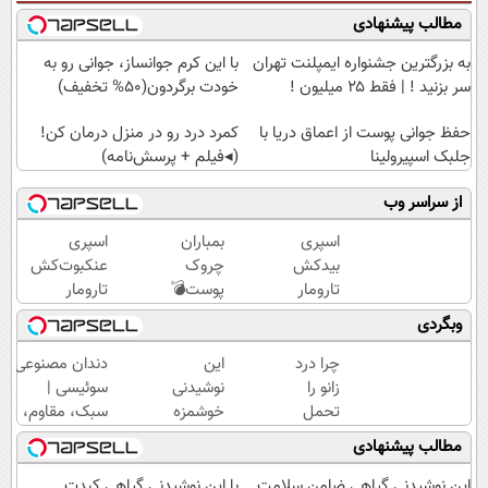
مطالب پیشنهادی
به بزرگترین جشنواره ایمپلنت تهران
با این کرم جوانساز، جوانی رو به
سر بزنید ! | فقط ۲۵ میلیون !
خودت برگردون(50% تخفیف)
حفظ جوانی پوست از اعماق دریا با
کمرد درد رو در منزل درمان کن!
جلبک اسپیرولینا
(◂فیلم + پرسش‌نامه)
از سراسر وب
اسپری
بمباران
اسپری
بیدکش
چروک
عنکبوت‌‌کش
تارومار
پوست💣
تارومار
با
با
ازبین‌برنده
وبگردی
اثرفوری
جوانساز
انواع
،
جلبک
عنکبوت
چرا درد
این
دندان مصنوعی
محافظ
(تخفیف
زانو را
نوشیدنی
سوئیسی |
لباس
تاامشب)
تحمل
خوشمزه
سبک، مقاوم،
در
می‌کنی؟
گیاهی
طبیعی! ویزیت
مطالب پیشنهادی
مقابل
خیلی
چربی
رایگان+پرداخت
بید
ساده
های
اقساطی😍
این نوشیدنی گیاهی ضامن سلامت
با این نوشیدنی گیاهی کبدت