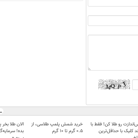
‌اندازت رو طلا کن! فقط با
خرید شمش پلمپ طلاسی، از
د کلیک با حداقل‌ترین
۰.۵ گرم تا ۱۰ گرم
بده! سرمایه‌گ
غ...
بی‌بهره