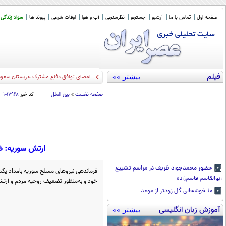
صفحه اول
تماس با ما
آرشیو
جستجو
نظرسنجی
آب و هوا
اوقات شرعی
پیوند ها
سواد زندگی
فیلم
بیشتر »»
س
_
صفحه نخست
»
بین الملل
کد خبر
۱۰۱۷۹۶۸
ارتش سوریه: ضد
حضور محمدجواد ظریف در مراسم تشییع
فرماندهی نیروهای مسلح سوریه بامداد یکشن
ابوالقاسم قاسم‌زاده
خود و به‌منظور تضعیف روحیه مردم و ارتش
۱۰ خوشحالی گل زودتر از موعد
آموزش زبان انگلیسی
بیشتر »»