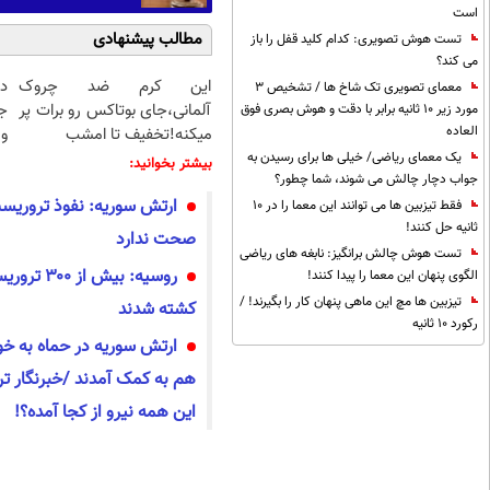
است
مطالب پیشنهادی
تست هوش تصویری: کدام کلید قفل را باز
می کند؟
این کرم ضد چروک
د
معمای تصویری تک شاخ ها / تشخیص 3
آلمانی،جای بوتاکس رو برات پر
ج
مورد زیر 10 ثانیه برابر با دقت و هوش بصری فوق
العاده
میکنه!تخفیف تا امشب
و 
یک معمای ریاضی/ خیلی ها برای رسیدن به
بیشتر بخوانید:
جواب دچار چالش می شوند، شما چطور؟
ارتش سوریه: نفوذ تروریست
فقط تیزبین ها می توانند این معما را در 10
ثانیه حل کنند!
صحت ندارد
تست هوش چالش برانگیز: نابغه های ریاضی
روسیه: بیش
الگوی پنهان این معما را پیدا کنند!
تیزبین ها مچ این ماهی پنهان کار را بگیرند! /
کشته شدند
رکورد 10 ثانیه
ارتش سوریه در حماه به خ
هم به کمک آمدند /خبرنگار 
این همه نیرو از کجا آمده؟!