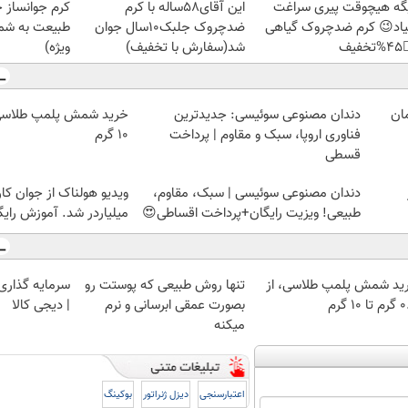
ز جلبک، هدیه
این آقای58ساله با کرم
دیگه هیچوقت پیری سرا
رید با تخفیف
ضدچروک جلبک10سال جوان
نمیاد😉 کرم ضدچروک گیا
ویژه)
شد(سفارش با تخفیف)
👈
دندان مصنوعی سوئیسی: جدیدترین
۱۰ گرم
فناوری اروپا، سبک و مقاوم | پرداخت
قسطی
 از جوان کارتن خوابی که
دندان مصنوعی سوئیسی | سبک، مقاوم،
لیاردر شد. آموزش رایگان
طبیعی! ویزیت رایگان+پرداخت اقساطی😍
 با طلا و نقره
تنها روش طبیعی که پوستت رو
خرید شمش پلمپ طلاسی، 
| دیجی کالا
بصورت عمقی ابرسانی و نرم
۰.۵ گرم
میکنه
بوکینگ
دیزل ژنراتور
اعتبارسنجی