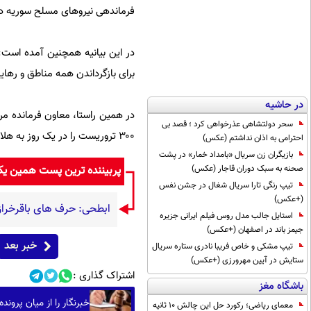
فرماندهی نیروهای مسلح سوریه در 
در این بیانیه همچنین آمده است: 
برای بازگرداندن همه مناطق و رها
در حاشیه
در همین راستا، معاون فرمانده مر
سحر دولتشاهی عذرخواهی کرد ؛ قصد بی
۳۰۰ تروریست را در یک روز به هلاکت رسانده است.
احترامی به اذان نداشتم (عکس)
بازیگران زن سریال «بامداد خمار» در پشت
پربیننده ترین پست همین ی
صحنه به سبک دوران قاجار (عکس)
تیپ رنگی تارا سریال شغال در جشن نفس
(+عکس)
ابطحی: حرف های باقرخرا
استایل جالب مدل روس فیلم ایرانی جزیره
جیمز باند در اصفهان (+عکس)
خبر بعد
تیپ مشکی و خاص فریبا نادری ستاره سریال
ستایش در آیین مهرورزی (+عکس)
اشتراک گذاری :
باشگاه مغز
خبرنگار را از میان پرون
معمای ریاضی؛ رکورد حل این چالش 10 ثانیه