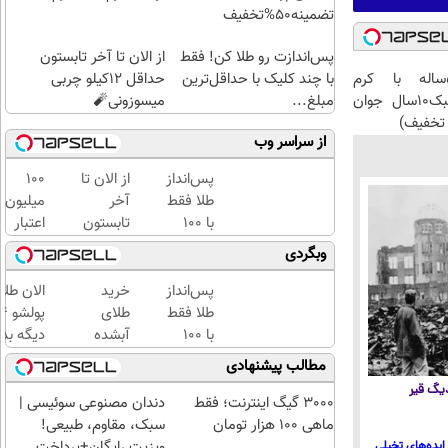
تضمینه50%تخفیف
پس‌اندازت رو طلا کن! فقط
از الان تا آخر تابستون
با چند کلیک با حداقل‌ترین
حداقل 12کیلو چربی
این آقای58ساله با کرم
مبلغ...
میسوزونی🧨
ضدچروک جلبک10سال جوان
تخفیف)
از سراسر وب
پس‌انداز
از الان تا
100
طلا فقط
آخر
میلیون
با ۱۰۰
تابستون
اعتبار
هزارتومان
حداقل
خرید
وبگردی
(امن و
12کیلو
طلای
راحت)
چربی
آب
پس‌انداز
خرید
الان طلا
میسوزونی
شده
طلا فقط
طلای
🧨
بگیر
با ۱۰۰
آبشده
دیگه بده
هزارتومان
حتی با
سرمایه‌گ
مطالب پیشنهادی
(امن و
۱۰۰هزارتومان
طلا با ا
 دیگ قیر
راحت)
بی‌بهره
3000 گیگ اینترنت؛ فقط
دندان مصنوعی سوئیسی |
ماهی 100 هزار تومان
سبک، مقاوم، طبیعی!
ویزیت رایگان+پرداخت
ایده‌های تخیلی