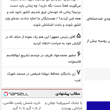
می‌گویند فعلاً دست نگه دارید/ چه زمانی باید دست
بزنیم؟ زمانی که خودمان غرق شدیم، کشور نابود شد و
زودی ضدحمله‌ای
همه ضرر کردند؟ / همسایگان ما اجازه ندادند عده‌ای وارد
کشور شوند و باعث اغتشاش شوند
5
آقای رئیس جمهور! این هم یک نمونه از حذف که در
ی روسیه بیش از
گزارش خود به صراحت انتقاد کردید
6
حضور محمدجواد ظریف در مراسم تشییع ابوالقاسم
قاسم‌زاده
7
زنِ بادیگارد محافظ نیوشا ضیغمی در مسجد شهرک
غرب
مطالب پیشنهادی
با جلبک اسپیرولینا جوانی و
خرید شمش پلمپ طلاسی،
شادابی پوستت
از ۰.۵ گرم تا ۱۰ گرم