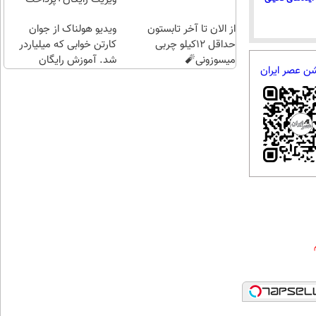
اقساطی😍
از الان تا آخر تابستون
ویدیو هولناک از جوان
حداقل 12کیلو چربی
کارتن خوابی که میلیاردر
میسوزونی🧨
شد. آموزش رایگان
شن عصر ایران