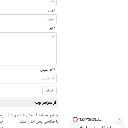
ایمیل
* نظر
* کد امنیتی
از سراسر وب
چطور میشه قسطی طلا خرید |
پس
با طلاسی پس انداز کنید
چن
مبل