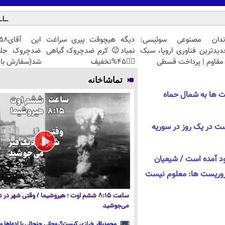
ندان مصنوعی سوئیسی:
دیگه هیچوقت پیری سراغت
دیدترین فناوری اروپا، سبک
نمیاد😉 کرم ضدچروک گیاهی
مقاوم | پرداخت قسطی
👈🏻45%تخفیف
شد(سفارش با 
تماشاخانه
‌ ها به شمال حماه
 از ۳۰۰ تروریست در یک روز در سوریه
ود آمده است / شیعیان
تروریست ها: معلوم نیست
ساعت ۸:۱۵ ششم اوت ؛ هیروشیما / وقتی شهر در
می‌جوشید
محمدباقر خرازی کیست؟روحانی جنجالی با ادعاها و 