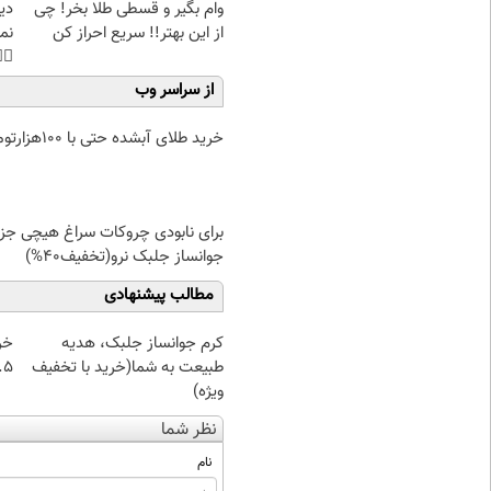
غت
وام بگیر و قسطی طلا بخر! چی
هی
از این بهتر!! سریع احراز کن
45%تخفیف
از سراسر وب
خرید طلای آبشده حتی با ۱۰۰هزارتومان
برای نابودی چروکات سراغ هیچی جز
جوانساز جلبک نرو(تخفیف40%)
مطالب پیشنهادی
از
کرم جوانساز جلبک، هدیه
 تا ۱۰ گرم
طبیعت به شما(خرید با تخفیف
ویژه)
نظر شما
نام