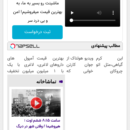
ماشینت رو بسپر به ما، به
بهترین قیمت میفروشیم! امن
و بی درد سر
ثبت درخواست
مطالب پیشنهادی
این کرم
ویدیو هولناک از
بهترین قیمت
آمپول های
گیاهی،مثل اتو
جوان کارتن
داروهای لاغری،
لاغری با یک
چروکای
خوابی که
با ۱ میلیون
میلیون تخفیف
پوستتوصاف
میلیاردر شد.
تخفیف و ارسال
| ارسال از
تماشاخانه
میکنه!50%تخفیف
آموزش رایگان
از داروخانه‌
داروخانه های
معتبر
ساعت ۸:۱۵ ششم اوت ؛
هیروشیما / وقتی شهر در دیگ