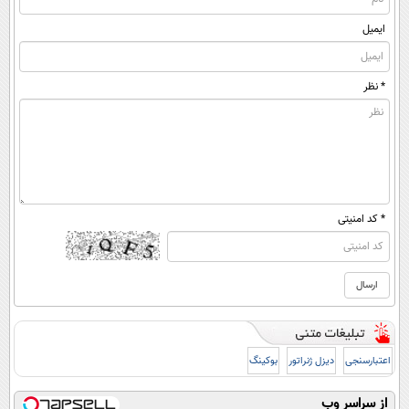
ایمیل
* نظر
* کد امنیتی
اعتبارسنجی
دیزل ژنراتور
بوکینگ
از سراسر وب