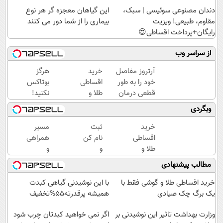
دندان مصنوعی سوئیسی | سبک،
این گیاهان معجزه گر هر نوع
مقاوم، طبیعی! ویزیت
بیماری را از شما دور می کنند
رایگان+پرداخت اقساطی😍
از سراسر وب
آرتروز مفاصل
خرید
هرگز
خود را به طور
اقساطی
بوتاکس
قطعی درمان
طلا و
نکنید!
کنید!
گوشی
جوانساز
وبگردی
◗پرسش‌نامه◖
فقط با
جلبک
یک برگ
پوست
خرید
ثبت
مسیر
چک
شمارا
اقساطی
نام کن
همراهی
صیادی
۱۰ سال
طلا و
و
و
جوان
گوشی
سیگنال
گزارش
مطالب پیشنهادی
می کند
فقط با
رایگان
عملکرد
یک برگ
بگیر ✅
گروه
خرید اقساطی طلا و گوشی فقط با
با این نوشیدنی گیاهی کبدت
چک
اسنپ
یک برگ چک صیادی
همیشه پرقدرته55%تخفیف
صیادی
در
وزارت بهداشت تاثیر این نوشیدنی بر
۱۴۰۴
اگر نمی خواهید کبدتان چرب شود