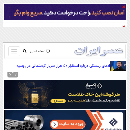
باز
نسخه اصلی
و
صفحه اول
ادعای زلنسکی درباره استقرار ۵۰ هزار سرباز کره‌شمالی در روسیه
بسته
تماس با ما
کردن
آرشیو
منو
جستجو
نظرسنجی
آب و هوا
اوقات شرعی
پیوند ها
سواد زندگی