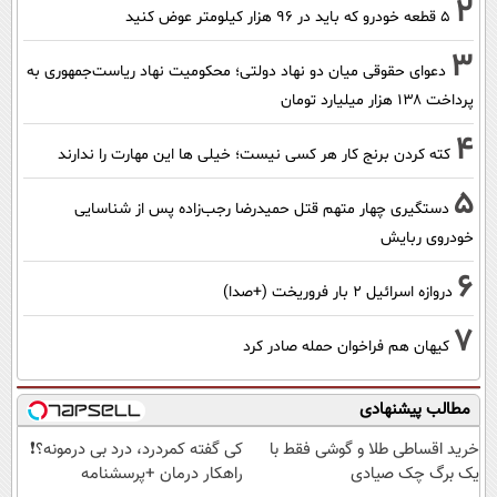
2
۵ قطعه خودرو که باید در ۹۶ هزار کیلومتر عوض کنید
3
دعوای حقوقی میان دو نهاد دولتی؛ محکومیت نهاد ریاست‌جمهوری به
پرداخت ۱۳۸ هزار میلیارد تومان
4
کته کردن برنج کار هر کسی نیست؛ خیلی ها این مهارت را ندارند
5
دستگیری چهار متهم قتل حمیدرضا رجب‌زاده پس از شناسایی
خودروی ربایش
6
دروازه اسرائیل ۲ بار فروریخت (+صدا)
7
کیهان هم فراخوان حمله صادر کرد
مطالب پیشنهادی
خرید اقساطی طلا و گوشی فقط با
کی گفته کمردرد، درد بی درمونه؟❗
یک برگ چک صیادی
راهکار درمان +پرسشنامه