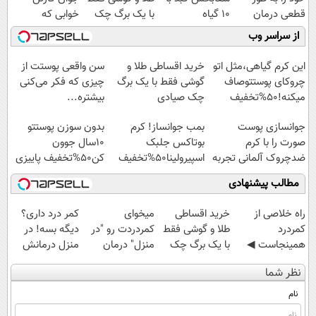
قطعی درمان
10 گیاه
با یک برگ چک
خوابی که
کنید!
موثر(تخفیف تا
صیادی
میلیاردر شد.
از سراسر وب
◗پرسش‌نامه◖
امشب)
آموزش رایگان
این کرم گیاهی،مثل اتو
خرید اقساطی طلا و
سن واقعی پوستت از
چروکای پوستتوصاف
گوشی فقط با یک برگ
چیزی که فکر می‌کنی
میکنه!50%تخفیف
چک صیادی
بیشتره...
جوانسازی پوست
بمب جوانساز! کرم
بدون سوزن پوستتو
صورت را با کرم
بوتاکس جلبک
10سال جوون
ضدچروک آلمانی تجربه
اسپیرولینا50%تخفیف
کن50%تخفیف پاییزی
کنید!
مطالب پیشنهادی
‌راه خلاصی از
خرید اقساطی
میخوای
کمر درد داری؟
کمردرد
طلا و گوشی فقط
کمردردت رو "در
دیگه بسه! در
همینجاست ◀
با یک برگ چک
منزل" درمان
منزل درمانش
فقط کافیه فرم
صیادی
کنی؟ (◂فیلم +
کن
نظر شما
رو پر کنی!
◂پرسش‌نامه)
(◀پرسش‌نامه)
نام