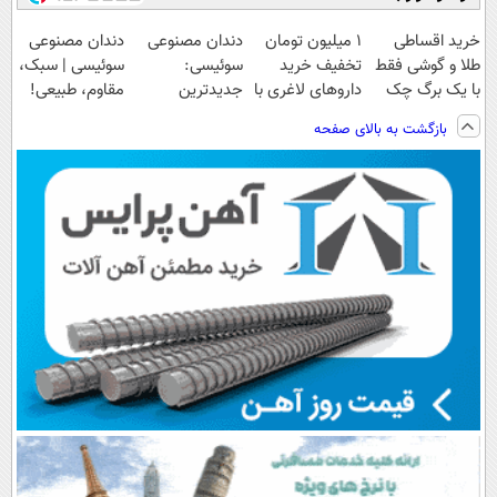
خرید اقساطی
1 میلیون تومان
دندان مصنوعی
دندان مصنوعی
طلا و گوشی فقط
تخفیف خرید
سوئیسی:
سوئیسی | سبک،
با یک برگ چک
داروهای لاغری با
جدیدترین
مقاوم، طبیعی!
صیادی
ارسال از
فناوری اروپا،
ویزیت
بازگشت به بالای صفحه
داروخانه و پک
سبک و مقاوم |
رایگان+پرداخت
یخ!
پرداخت قسطی
اقساطی😍