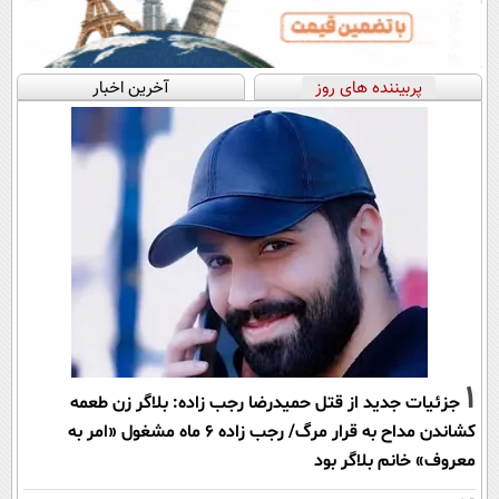
پربیننده های روز
آخرین اخبار
1
جزئیات جدید از قتل حمیدرضا رجب زاده: بلاگر زن طعمه
کشاندن مداح به قرار مرگ/ رجب زاده 6 ماه مشغول «امر به
معروف» خانم بلاگر بود