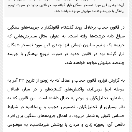
پیامک
سرگرمی
آن‌ها چندی قبل مورد تمسخر همگان قرار گرفته بود در قانون جدید در صورت ترویج
برهنگی با جریمه چندصد میلیونی مواجه خواهند شد.
روانشناسی
فناوری
آشپزی
گوناگون
در قانون حجاب برخلاف روند گذشته، قانونگذار با جریمه‌های سنگین
دانلود
سراغ دانه درشت‌ها رفته است. به عنوان مثال سلبریتی‌هایی که
حوادث
جریمه یک و نیم میلیون تومانی آنها چندی قبل مورد تمسخر همگان
محیط زیست
قرار گرفته بود در قانون جدید در صورت ترویج برهنگی با جریمه
سلامت
چندصد میلیونی مواجه خواهند شد.
فرهنگی
بین الملل
به گزارش فرارو، قانون حجاب و عفاف که به زودی از تاریخ ۲۳ آذر به
مرحله اجرا درمی‌آید، واکنش‌های گسترده‌ای را در میان فعالان
اجتماعی
رسانه‌ای، تحلیل‌گران و مردم به دنبال داشته است. این قانون که به
حیات وحش
نظر بسیاری از تحلیل‌گران، تصمیمی عجیب و پرمخاطره در شرایط
سیاست خارجی
حساس کنونی به شمار می‌رود، با اعمال جریمه‌های سنگین برای افراد
ناقض آن، به‌ویژه زنان و مردان با پوشش غیرمناسب، به موضوعی