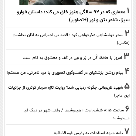
1
معماری که در 92 سالگی هنوز خلق می کند؛ داستان آلوارو
سیزا، شاعر بتن و نور (+تصاویر)
2
سحر دولتشاهی عذرخواهی کرد ؛ قصد بی احترامی به اذان نداشتم
(عکس)
3
امروز با حافظ: گُل در بَر و مِی در کَف و معشوق به کام است
4
پیام روشن پزشکیان در گفت‌و‌گوی تصویری با مرد نامرئی: من هستم!
5
شهید لاریجانی چگونه ردیابی شد؟ روایت تازه سردار کوثری از جزئیات
این ماجرا
6
ساعت ۸:۱۵ ششم اوت ؛ هیروشیما / وقتی شهر در دیگ قیر
می‌جوشید
7
نامه جبهه اصلاحات به رئیس قوه قضائیه