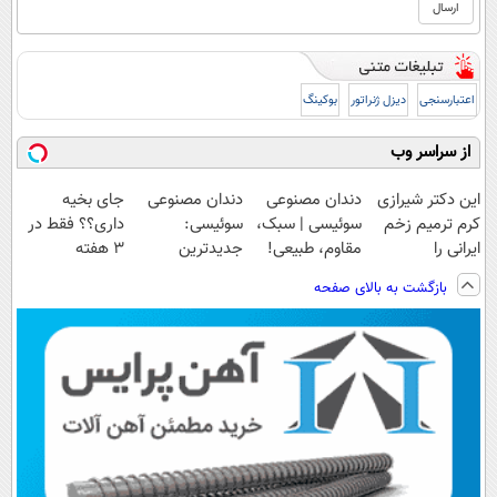
اعتبارسنجی
دیزل ژنراتور
بوکینگ
از سراسر وب
این دکتر شیرازی
دندان مصنوعی
دندان مصنوعی
جای بخیه
کرم ترمیم زخم
سوئیسی | سبک،
سوئیسی:
داری؟؟ فقط در
ایرانی را
مقاوم، طبیعی!
جدیدترین
3 هفته
ساخت!!!
ویزیت
فناوری اروپا،
ترمیمش کن!😍
بازگشت به بالای صفحه
رایگان+پرداخت
سبک و مقاوم |
اقساطی😍
پرداخت قسطی