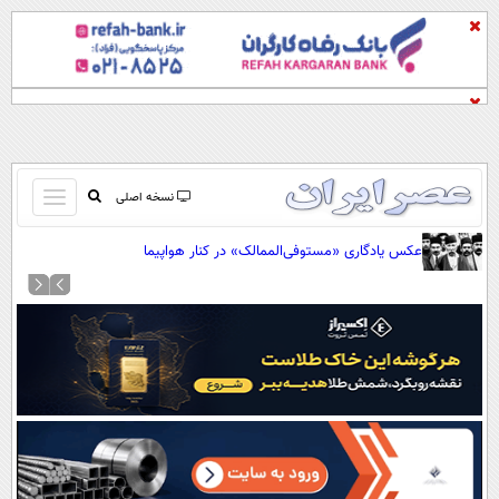
باز
نسخه اصلی
و
صفحه اول
عکس یادگاری «مستوفی‌الممالک» در کنار هواپیما
بسته
تماس با ما
کردن
آرشیو
منو
جستجو
نظرسنجی
آب و هوا
اوقات شرعی
پیوند ها
سواد زندگی