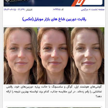
سیاسی
اقتصاد
صفحه نخست
»
سرگرمی
کد
۱۰۱۹۲۸۵
انتشار:
۲۱:۳۹ - ۱۵-۰۹-۱۴۰۳
جامعه
اقتصادی
رقابت دوربین شاخ های بازار موبایل(عکس)
ورزشی
اجتماعی
خودرو
بین الملل
حوادث
فرهنگ و هنر
سیاست خارجی
سلامت
علم و دانش
یک برش دانایی
قرآن
فناوری و It
محیط زیست
گوناگون
علمی
سفر و تفریح
فیلم
سرگرمی
اخبار کریپتو
عصر ایران 2
اقتصاد
باشگاه مغز
گوشی‌های هوشمند اپل، گوگل و سامسونگ با حالت پرتره دوربین‌های خود، رقابتی
تماشایی را رقم زده‌اند. در این مقایسه جذاب، کدام برند توانسته بهترین نتیجه را ارائه
آموزش زبان
خواندنی ها و دیدنی ها
ورزش
مجله تصویری سلاح
دهد؟
داستان کوتاه
سیاست