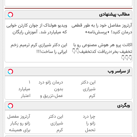
مطالب پیشنهادی
آرتروز مفاصل خود را به طور قطعی
ویدیو هولناک از جوان کارتن خوابی
درمان کنید! ◗پرسش‌نامه◖
که میلیاردر شد. آموزش رایگان
اکانت پرو هر هوش مصنوعی رو با
این دکتر شیرازی کرم ترمیم زخم
تخفیف بخر؛دریافت کدتخفیف👇👇
ایرانی را ساخت!!!
👇👇👇
از سراسر وب
این دکتر
درمان زانو درد
۱
شیرازی
بدون
میلیارد
کرم
عمل،تزریق و
اعتبار
ترمیم
دارو
خرید
وبگردی
زخم
(◂پرسش‌نامه)
طلا |
ایرانی را
بدون
چرا درد
این دکتر
آرتروز مفصل
ساخت!!!
ضامن
زانو را
شیرازی
زانو رو یکبار
و چک
تحمل
کرم
برای همیشه
می‌کنی؟
ترمیم
درمان کن!