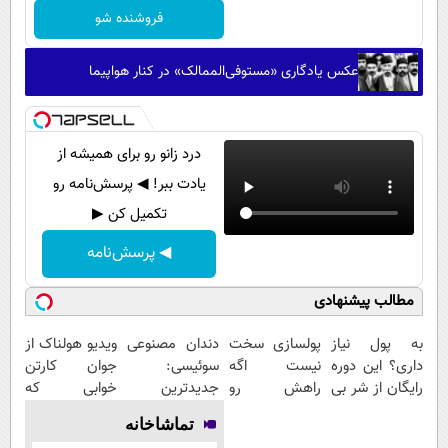
فروشنده شو
عکس یادگاری «مستوفی‌الممالک» در کنار هواپیما
درد زانو رو برای همیشه از
یادت ببر! ◀ پرسش‌نامه رو
تکمیل کن ▶
◀ پرسش‌نامه
مطالب پیشنهادی
به پول نیاز
پولسازی سخت
دندان مصنوعی
ویدیو هولناک از
داری؟ این دوره
نیست اگه
سوئیسی:
جوان کارتن
رایگان از شر بی
راهش رو
جدیدترین
خوابی که
پولی خلاصت
بدونی! " دوره
فناوری اروپا،
میلیاردر شد.
تماشاخانه
میکنه
رایگان "
سبک و مقاوم |
آموزش رایگان