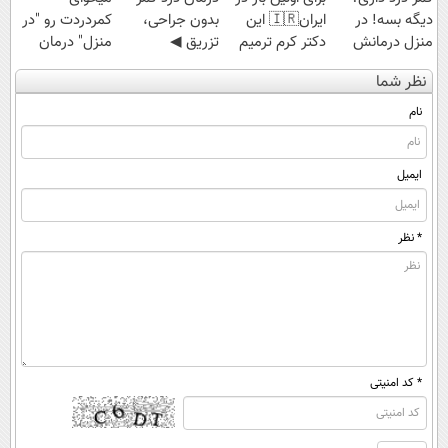
دیگه بسه! در
ایران🇮🇷 این
بدون جراحی،
کمردردت رو "در
منزل درمانش
دکتر کرم ترمیم
تزریق ◀
منزل" درمان
کن
کننده 23 روزه
پرسش‌نامه رو پر
کنی؟ (◂فیلم +
نظر شما
(◀پرسش‌نامه)
ساخت!
کن ▶
◂پرسش‌نامه)
نام
ایمیل
* نظر
* کد امنیتی