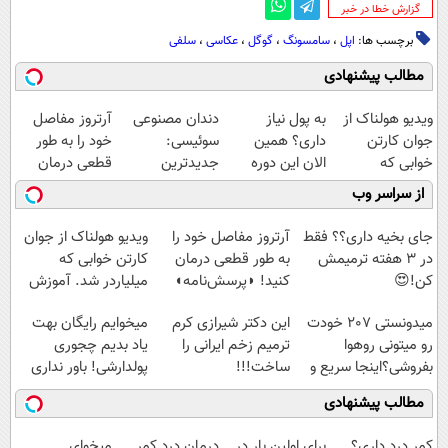
‌گزارش خطا در خبر
برچسب ها:
اپل
،
سامسونگ
،
گوگل
،
عکاسی
،
سلفی
مطالب پیشنهادی
ویدیو هولناک از
به پول نیاز
دندان مصنوعی
آرتروز مفاصل
جوان کارتن
داری؟ همین
سوئیسی:
خود را به طور
خوابی که
الان این دوره
جدیدترین
قطعی درمان
میلیاردر شد.
رایگان رو شرکت
فناوری اروپا،
کنید!
از سراسر وب
آموزش رایگان
کن تا دیر نشده!
سبک و مقاوم |
◗پرسش‌نامه◖
پرداخت قسطی
جای بخیه داری؟؟ فقط
آرتروز مفاصل خود را
ویدیو هولناک از جوان
در 3 هفته ترمیمش
به طور قطعی درمان
کارتن خوابی که
کن!😍
کنید! ◗پرسش‌نامه◖
میلیاردر شد. آموزش
رایگان
میدونستی 207 خودت
این دکتر شیرازی کرم
میخوایم رایگان بهت
رو میتونی روهوا
ترمیم زخم ایرانی را
یاد بدیم چجوری
بفروشی؟اینجا سریع و
ساخت!!!
پولدارشی! باور نداری
راحت بفروش
امتحانش مجانیه
مطالب پیشنهادی
کمر درد داری؟
برای اولین بار در
درمان درد کمر
میخوای