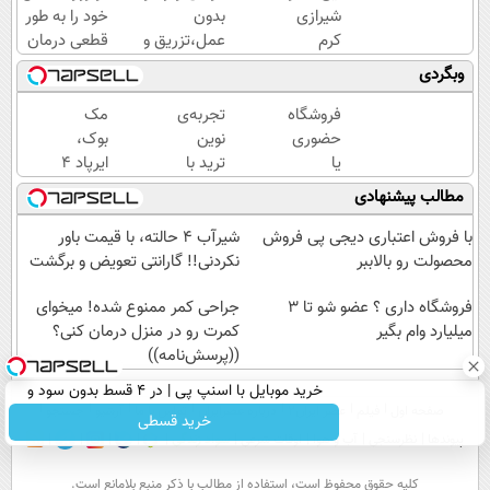
شیرازی
بدون
خود را به طور
کرم
عمل،تزریق و
قطعی درمان
ترمیم
دارو
کنید!
وبگردی
زخم
(◂پرسش‌نامه)
◗پرسش‌نامه◖
ایرانی را
فروشگاه
تجربه‌ی
مک
ساخت!!!
حضوری
نوین
بوک،
یا
ترید با
ایرپاد 4
اینترنتی
والکس،
با آیفون
مطالب پیشنهادی
داری؟
آینده‌ای
17 -
راحت
روشن
همشو با
با فروش اعتباری دیجی پی فروش
شیر‌آب ۴ حالته، با قیمت باور
محصول
در
وام
محصولت رو بالاببر
نکردنی!! گارانتی تعویض و برگشت
و
انتظار
تکنولایف
خدماتت
فروشگاه داری ؟ عضو شو تا 3
شماست
بخر
جراحی کمر ممنوع شده! میخوای
میلیارد وام بگیر
رو
کمرت رو در منزل درمان کنی؟
بفروش
((پرسش‌نامه))
خرید موبایل با اسنپ پی | در ۴ قسط بدون سود و
صفحه اول
فیلم
عصر ایران۲
درباره عصرایران
تماس با ما
آرشیو
جستجو
کارمزد!
خرید قسطی
پیوندها
نظرسنجی
آب و هوا
اوقات شرعی
سواد زندگی
كليه حقوق محفوظ است، استفاده از مطالب با ذكر منبع بلامانع است.