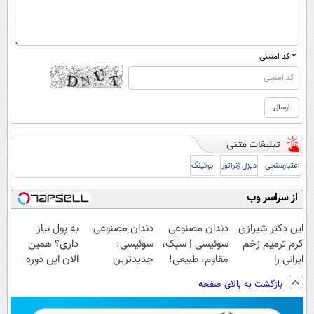
* کد امنیتی
اعتبارسنجی
دیزل ژنراتور
بوکینگ
از سراسر وب
این دکتر شیرازی
دندان مصنوعی
دندان مصنوعی
به پول نیاز
کرم ترمیم زخم
سوئیسی | سبک،
سوئیسی:
داری؟ همین
ایرانی را
مقاوم، طبیعی!
جدیدترین
الان این دوره
ساخت!!!
ویزیت
فناوری اروپا،
رایگان رو شرکت
بازگشت به بالای صفحه
رایگان+پرداخت
سبک و مقاوم |
کن تا دیر نشده!
اقساطی😍
پرداخت قسطی