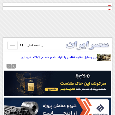
باز
نسخه اصلی
و
صفحه اول
این وسایل نقلیه نظامی را افراد عادی هم می‌توانند خریداری
بسته
کنند(+عکس)
تماس با ما
کردن
آرشیو
منو
جستجو
نظرسنجی
آب و هوا
اوقات شرعی
پیوند ها
سواد زندگی