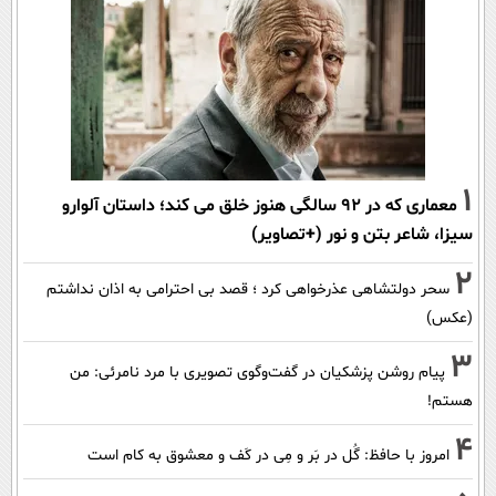
1
معماری که در 92 سالگی هنوز خلق می کند؛ داستان آلوارو
سیزا، شاعر بتن و نور (+تصاویر)
2
سحر دولتشاهی عذرخواهی کرد ؛ قصد بی احترامی به اذان نداشتم
(عکس)
3
پیام روشن پزشکیان در گفت‌و‌گوی تصویری با مرد نامرئی: من
هستم!
4
امروز با حافظ: گُل در بَر و مِی در کَف و معشوق به کام است