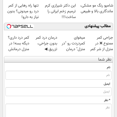
شامپو رنگ مو مشکی،
این دکتر شیرازی کرم
تنها راه رهایی از کمر
ماندگاری بالا و طبیعی
ترمیم زخم ایرانی را
درد رو میدونی؟ بدون
ساخت!!!
نیاز به دارو!
(◂پرسش‌نامه)
مطالب پیشنهادی
جراحی کمر
میخوای
درمان درد کمر
کمر درد داری؟
ممنوع ❌ در
کمردردت رو "در
بدون جراحی،
دیگه بسه! در
منزل از شر کمر
منزل" درمان
تزریق ◀
منزل درمانش
درد خلاص
کنی؟ (◂فیلم +
پرسش‌نامه رو پر
کن
نظر شما
شوید◂پرسش‌نامه
◂پرسش‌نامه)
کن ▶
(◀پرسش‌نامه)
نام
ایمیل
* نظر