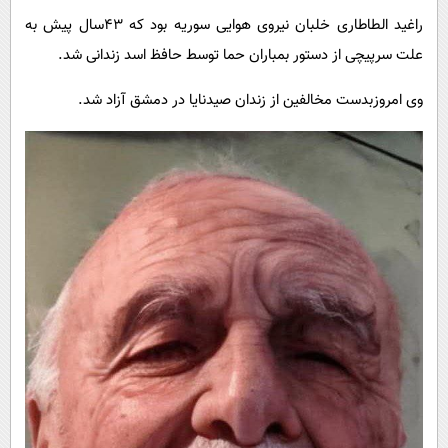
پیامک
سرگرمی
راغید الطاطاری خلبان نیروی هوایی سوریه بود که ۴۳سال پیش به
روانشناسی
فناوری
علت سرپیچی از دستور بمباران حما توسط حافظ اسد زندانی شد.
آشپزی
گوناگون
وی امروزبدست مخالفین
از زندان صیدنایا
در دمشق
آزاد شد.
دانلود
حوادث
محیط زیست
سلامت
فرهنگی
بین الملل
اجتماعی
حیات وحش
سیاست خارجی