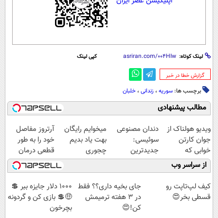
اپلیکیشن عصر ایران
لینک کوتاه:
کپی لینک
‌گزارش خطا در خبر
برچسب ها:
سوریه
،
زندانی
،
خلبان
مطالب پیشنهادی
ویدیو هولناک از
دندان مصنوعی
میخوایم رایگان
آرتروز مفاصل
جوان کارتن
سوئیسی:
بهت یاد بدیم
خود را به طور
خوابی که
جدیدترین
چجوری
قطعی درمان
میلیاردر شد.
فناوری اروپا،
پولدارشی! باور
کنید!
از سراسر وب
آموزش رایگان
سبک و مقاوم |
نداری امتحانش
◗پرسش‌نامه◖
پرداخت قسطی
مجانیه
کیف لپ‌تاپت رو
جای بخیه داری؟؟ فقط
1000 دلار جایزه ببر 💲
قسطی بخر😍
در 3 هفته ترمیمش
🤑💲 بازی کن و گردونه
کن!😍
بچرخون