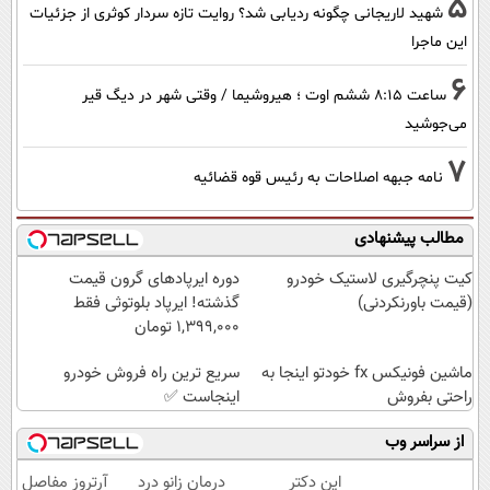
5
شهید لاریجانی چگونه ردیابی شد؟ روایت تازه سردار کوثری از جزئیات
این ماجرا
6
ساعت ۸:۱۵ ششم اوت ؛ هیروشیما / وقتی شهر در دیگ قیر
می‌جوشید
7
نامه جبهه اصلاحات به رئیس قوه قضائیه
مطالب پیشنهادی
کیت پنچرگیری لاستیک خودرو
دوره ایرپاد‌های گرون قیمت
(قیمت باورنکردنی)
گذشته! ایرپاد بلوتوثی فقط
1,399,000 تومان
ماشین فونیکس fx خودتو اینجا به
سریع ترین راه فروش خودرو
راحتی بفروش
اینجاست ✅
از سراسر وب
این دکتر
درمان زانو درد
آرتروز مفاصل