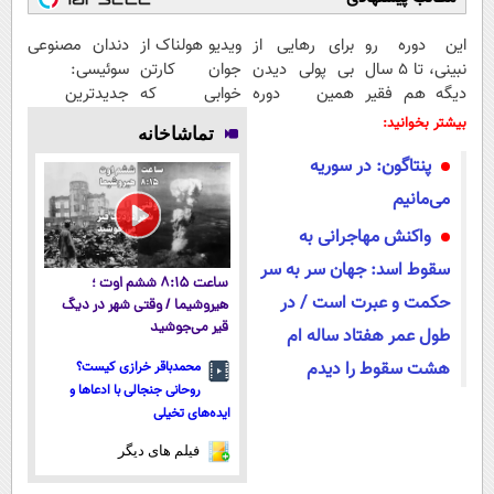
این دوره رو
برای رهایی از
ویدیو هولناک از
دندان مصنوعی
نبینی، تا 5 سال
بی پولی دیدن
جوان کارتن
سوئیسی:
دیگه هم فقیر
همین دوره
خوابی که
جدیدترین
می‌مونی! همین
رایگان کافیه!
میلیاردر شد.
فناوری اروپا،
بیشتر بخوانید:
تماشاخانه
الان ثبت نام
(شمارتو وارد
آموزش رایگان
سبک و مقاوم |
پنتاگون: در سوریه
کن
کن)
پرداخت قسطی
می‌مانیم
واکنش مهاجرانی به
سقوط اسد: جهان سر به سر
ساعت ۸:۱۵ ششم اوت ؛
حکمت و عبرت است / در
هیروشیما / وقتی شهر در دیگ
قیر می‌جوشید
طول عمر هفتاد ساله ام
هشت سقوط را دیدم
محمدباقر خرازی کیست؟
روحانی جنجالی با ادعاها و
ایده‌های تخیلی
فیلم های دیگر