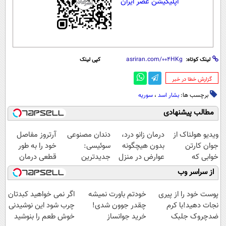
اپلیکیشن عصر ایران
لینک کوتاه:
کپی لینک
‌گزارش خطا در خبر
برچسب ها:
بشار اسد
،
سوریه
مطالب پیشنهادی
ویدیو هولناک از
درمان زانو درد،
دندان مصنوعی
آرتروز مفاصل
جوان کارتن
بدون هیچگونه
سوئیسی:
خود را به طور
خوابی که
عوارض در منزل
جدیدترین
قطعی درمان
میلیاردر شد.
(◂پرسش‌نامه)
فناوری اروپا،
کنید!
از سراسر وب
آموزش رایگان
سبک و مقاوم |
◗پرسش‌نامه◖
پرداخت قسطی
پوست خود را از پیری
خودتم باورت نمیشه
اگر نمی خواهید کبدتان
نجات دهید!با کرم
چقدر جوون شدی!
چرب شود این نوشیدنی
ضدچروک جلبک
خرید جوانساز
خوش طعم را بنوشید