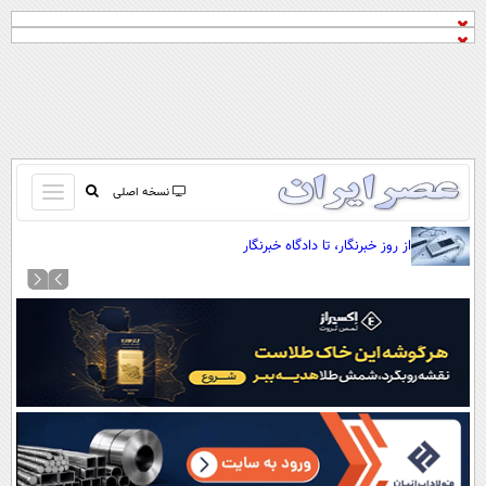
باز
نسخه اصلی
و
صفحه اول
از روز خبرنگار، تا دادگاه خبرنگار
بسته
تماس با ما
کردن
آرشیو
منو
جستجو
نظرسنجی
آب و هوا
اوقات شرعی
پیوند ها
سواد زندگی