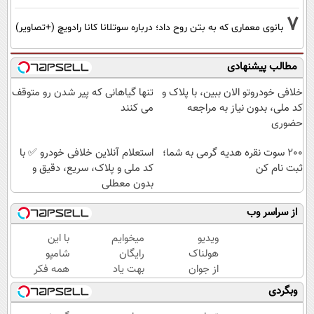
7
بانوی معماری که به بتن روح داد؛ درباره سوتلانا کانا رادویچ (+تصاویر)
مطالب پیشنهادی
خلافی خودروتو الان ببین، با پلاک و
تنها گیاهانی که پیر شدن رو متوقف
کد ملی، بدون نیاز به مراجعه
می کنند
حضوری
200 سوت نقره هدیه گرمی به شما؛
استعلام آنلاین خلافی خودرو ✅ با
ثبت نام کن
کد ملی و پلاک، سریع، دقیق و
بدون معطلی
از سراسر وب
ویدیو
میخوایم
با این
هولناک
رایگان
شامپو
از جوان
بهت یاد
همه فکر
کارتن
بدیم
میکنن
وبگردی
خوابی
چجوری
انگار مو