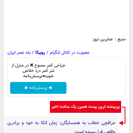
پیامک
سرگرمی
روانشناسی
فناوری
آشپزی
گوناگون
دانلود
حوادث
منبع : صابرین نیوز
محیط زیست
عضویت در کانال تلگرام
/
روبیکا
/
بله عصر ایران
سلامت
جراحی کمر ممنوع ❌ در منزل از
فرهنگی
شر کمر درد خلاص
شوید◂پرسش‌نامه
بین الملل
◀ پرسش‌نامه ▶
اجتماعی
حیات وحش
پربیننده ترین پست همین یک ساعت اخیر
سیاست خارجی
عراقچی خطاب به همسایگان: زمان اتکا به خود و برادری
واقعی فرا رسیده است