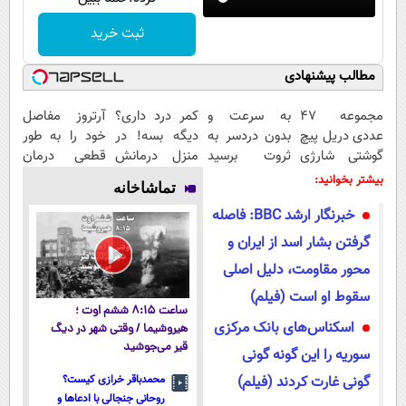
ثبت خرید
مطالب پیشنهادی
مجموعه 47
به سرعت و
کمر درد داری؟
آرتروز مفاصل
عددی دریل پیچ
بدون دردسر به
دیگه بسه! در
خود را به طور
گوشتی شارژی
ثروت برسید
منزل درمانش
قطعی درمان
(تخفیف به
(دوره کاملا
کن
کنید!
بیشتر بخوانید:
تماشاخانه
مدت محدود)
رایگان
(◀پرسش‌نامه)
◗پرسش‌نامه◖
خبرنگار ارشد BBC: فاصله
پولسازی)
گرفتن بشار اسد از ایران و
محور مقاومت، دلیل اصلی
سقوط او است (فیلم)
ساعت ۸:۱۵ ششم اوت ؛
اسکناس‌های بانک مرکزی
هیروشیما / وقتی شهر در دیگ
قیر می‌جوشید
سوریه را این گونه گونی
گونی غارت کردند (فیلم)
محمدباقر خرازی کیست؟
روحانی جنجالی با ادعاها و