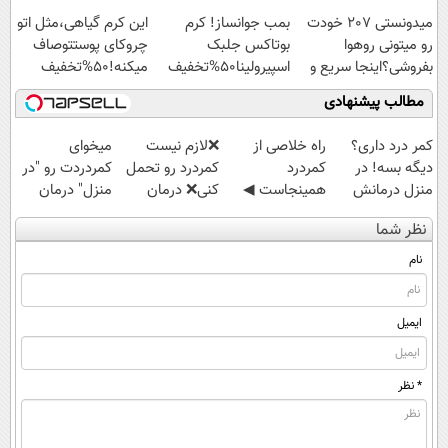
اسپیرولینا با تخفیف
میدونستی 207 خودت
بمب جوانساز! کرم
این کرم گیاهی،مثل اتو
ویژه
رو میتونی روهوا
بوتاکس جلبک
چروکای پوستتوصاف
بفروشی؟اینجا سریع و
اسپیرولینا50%تخفیف
میکنه!50%تخفیف
راحت بفروش
مطالب پیشنهادی
کمر درد داری؟
‌راه خلاصی از
❌لازم نیست
میخوای
دیگه بسه! در
کمردرد
کمردرد رو تحمل
کمردردت رو "در
منزل درمانش
همینجاست ◀
کنی❌ درمان
منزل" درمان
کن
فقط کافیه فرم
بدون جراحی و
کنی؟ (◂فیلم +
نظر شما
(◀پرسش‌نامه)
رو پر کنی!
قرص
◂پرسش‌نامه)
(پرسشنامه)
نام
ایمیل
* نظر