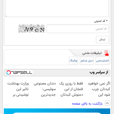
* کد امنیتی
اعتبارسنجی
دیزل ژنراتور
بوکینگ
از سراسر وب
اگر نمی خواهید
فقط با روزی یک
دندان مصنوعی
وزارت بهداشت
کبدتان چرب
فنجان از این
سوئیسی:
تاثیر این
شود این
دمنوش کبدتان
جدیدترین
نوشیدنی بر
نوشیدنی خوش
را پاکسازی کنید
فناوری اروپا،
سلامت کبد را
بازگشت به بالای صفحه
طعم را بنوشید
سبک و مقاوم |
تایید
پرداخت قسطی
کرد(55%تخفیف)