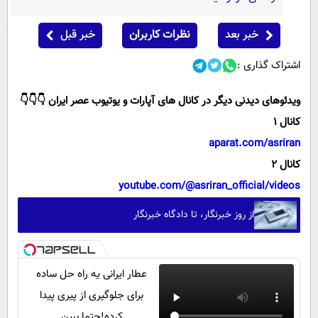
خبر بعد
نظرات کاربران
خبر قبل
اشتراک گذاری :
ویدئوهای دیدنی دیگر در کانال های آپارات و یوتیوب عصر ایران 👇👇👇
کانال 1
aparat.com/asriran
کانال 2
youtube.com/@asriran_official/videos
از روز خبرنگار، تا دادگاه خبرنگار
عطار ایرانی یه راه حل ساده
برای جلوگیری از پیری پیدا
کرده!حتما ببین