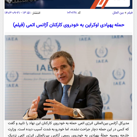
سیاسی
اقتصاد
فیلم
»
بین الملل
کد
۱۰۲۰۷۶۸
انتشار:
۱۳:۵۱ - ۲۱-۰۹-۱۴۰۳
جامعه
اقتصادی
حمله پهپادی اوکراین به خودروی کارکنان آژانس اتمی (فیلم)
ورزشی
اجتماعی
خودرو
بین الملل
حوادث
فرهنگ و هنر
سیاست خارجی
سلامت
علم و دانش
یک برش دانایی
قرآن
فناوری و It
محیط زیست
گوناگون
علمی
سفر و تفریح
فیلم
سرگرمی
اخبار کریپتو
عصر ایران 2
اقتصاد
باشگاه مغز
آموزش زبان
خواندنی ها و دیدنی ها
ورزش
مجله تصویری سلاح
مدیرکل آژانس بین‌المللی انرژی اتمی حمله به خودروی کارکنان این نهاد را تایید و گفت
داستان کوتاه
سیاست
که کسی در این حمله دچار جراحت نشده، اما خودرو به شدت آسیب دیده است. وزارت
خارجه روسیه حملۀ پهپادی به خودروی رسمی آژانس بین‌المللی انرژی اتمی نزدیک