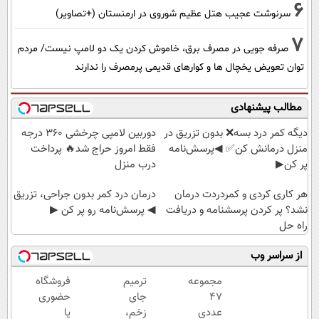
6
سرنوشت عجیب هتل عظیم شوروی در ارمنستان (+تصاویر)
7
صرفه جویی در مصرف برق، خاموش کردن یک دو لامپ نیست/ مردم
توان تعویض یخچال ها و کوارهای قدیمی پرمصرف را ندارند
مطالب پیشنهادی
دیگه کمر درد بسه❌ بدون تزریق در
دوربین لامپی چرخشی 360 درجه
منزل درمانش کن✅ ◀پرسش‌نامه
فقط امروز حراج شد🔥 پرداخت
پر کن▶
درب منزل
هر کاری کردی و کمردردت درمان
درمان درد کمر بدون جراحی، تزریق
نشد؟ پر کردن پرسشنامه و دریافت
◀ پرسش‌نامه رو پر کن ▶
راه حل
از سراسر وب
مجموعه
ترمیم
فروشگاه
47
جای
حضوری
عددی
زخم،
یا