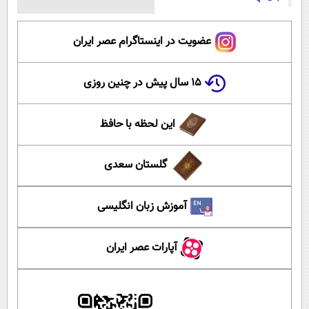
عضویت در اینستاگرام عصر ایران
۱۵ سال پیش در چنین روزی
این لحظه با حافظ
گلستان سعدی
آموزش زبان انگلیسی
آپارات عصر ایران