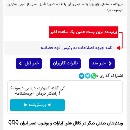
پیامک
سرگرمی
نیروگاه هسته‌ای زاپروژیا را محکوم و آن را اقدام تحریک‌آمیز عمدی از سوی اوکراین
توصیف کرد.
روانشناسی
فناوری
آشپزی
گوناگون
پربیننده ترین پست همین یک ساعت اخیر
دانلود
حوادث
محیط زیست
نامه جبهه اصلاحات به رئیس قوه قضائیه
سلامت
خبر بعد
نظرات کاربران
خبر قبل
فرهنگی
اشتراک گذاری :
بین الملل
کی گفته کمردرد، درد بی درمونه؟
اجتماعی
❗ راهکار درمان +پرسشنامه
حیات وحش
◀ پرسش‌نامه ▶
سیاست خارجی
ویدئوهای دیدنی دیگر در کانال های آپارات و یوتیوب عصر ایران 👇👇👇