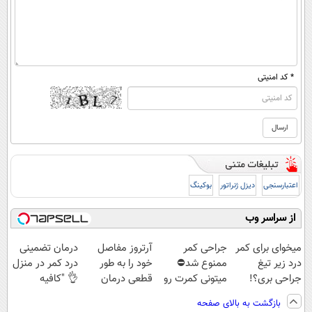
* کد امنیتی
اعتبارسنجی
دیزل ژنراتور
بوکینگ
از سراسر وب
میخوای برای کمر
جراحی کمر
آرتروز مفاصل
درمان تضمینی
درد زیر تیغ
ممنوع شد⛔
خود را به طور
درد کمر در منزل
جراحی بری؟!
میتونی کمرت رو
قطعی درمان
👌 "کافیه
◗پرسش‌نامه رو
در منزل درمان
کنید!
پرسش‌نامه رو پر
بازگشت به بالای صفحه
پر کن◖
کنی! 👈🏻
◂پرسش‌نامه▸
کنی"