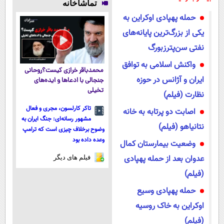
تماشاخانه
پرداخت درب
ساخت!
✨ 2سال
چین‌وچروک؛
حمله پهپادی اوکراین به
منزل
ماندگاری داره
مشاوره رایگان
یکی از بزرگ‌ترین پایانه‌های
نفتی سن‌پترزبورگ
واکنش اسلامی به توافق
محمدباقر خرازی کیست؟روحانی
ایران و آژانس در حوزه
جنجالی با ادعاها و ایده‌های
تخیلی
نظارت (فیلم)
تاکر کارلسون، مجری و فعال
اصابت دو پرتابه به خانه
مشهور رسانه‌ای: جنگ ایران به
نتانیاهو (فیلم)
وضوح برخلاف چیزی است که ترامپ
وعده داده بود
وضعیت بیمارستان کمال
عدوان بعد از حمله پهپادی
فیلم های دیگر
(فیلم)
حمله پهپادی وسیع
اوکراین به خاک روسیه
(فیلم)