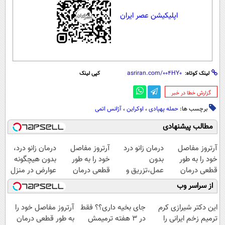
اپلیکیشن عصر ایران
لینک کوتاه:
کپی لینک
‌گزارش خطا در خبر
برچسب ها:
حمله پهپادی
،
اوکراین
،
آژانس اتمی
مطالب پیشنهادی
آرتروز مفاصل
درمان زانو درد
آرتروز مفاصل
درمان زانو درد،
خود را به طور
بدون
خود را به طور
بدون هیچگونه
قطعی درمان
عمل،تزریق و
قطعی درمان
عوارض در منزل
کنید!
دارو
کنید!
(◂پرسش‌نامه)
از سراسر وب
◂پرسش‌نامه▸
(◂پرسش‌نامه)
◗پرسش‌نامه◖
این دکتر شیرازی کرم
جای بخیه داری؟؟ فقط
آرتروز مفاصل خود را
ترمیم زخم ایرانی را
در 3 هفته ترمیمش
به طور قطعی درمان