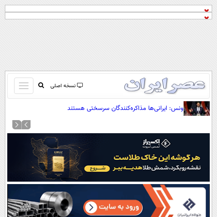
باز
نسخه اصلی
و
صفحه اول
ونس: ایرانی‌ها مذاکره‌کنندگان سرسختی هستند
بسته
تماس با ما
کردن
آرشیو
منو
جستجو
نظرسنجی
آب و هوا
اوقات شرعی
پیوند ها
سواد زندگی