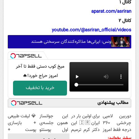
کانال 1
aparat.com/asriran
کانال 2
youtube.com/@asriran_official/videos
ونس: ایرانی‌ها مذاکره‌کنندگان سرسختی هستند
میخ کوب دستی فقط تا آخر
امروز حراج خورد!🔥
خرید با تخفیف
مطالب پیشنهادی
دوربین لامپی
برای اولین بار در
این جوانساز
💎 لیفت طبیعی
چرخشی 360
ایران🇮🇷 این
همون جلسه‌ی
+ بازسازی
درجه فقط امروز
دکتر کرم ترمیم
اول پوستتو
پوست +
حراج شد🔥
کننده 23 روزه
جوونتر می‌کنه
کاهش
بیشتر بخوانید: