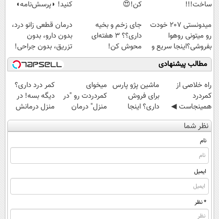
ساخت!!!
کن!😍
کنید! ◗پرسش‌نامه◖
میدونستی 207 خودت
جای زخم و بخیه
درمان قطعی زانو درد،
رو میتونی روهوا
داری؟؟ 3 هفته‌ای
بدون دارو، بدون
بفروشی؟اینجا سریع و
محوش کن!
تزریق، بدون جراحی!
راحت بفروش
(پرسش‌نامه)
مطالب پیشنهادی
‌راه خلاصی از
ماشین پژو پارس
میخوای
کمر درد داری؟
کمردرد
برای فروش
کمردردت رو "در
دیگه بسه! در
همینجاست ◀
داری؟ اینجا
منزل" درمان
منزل درمانش
فقط کافیه فرم
سریع بفروشش
کنی؟ (◂فیلم +
کن
نظر شما
رو پر کنی!
◂پرسش‌نامه)
(◀پرسش‌نامه)
نام
ایمیل
* نظر