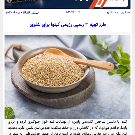
سیاسی
اقتصاد
عصرايران دو
»
آشپزی
کد
۱۰۲۲۷۸۶
انتشار:
۱۴:۱۴ - ۲۸-۰۹-۱۴۰۳
جامعه
اقتصادی
طرز تهیه 3 رسپی رژیمی کینوا برای لاغری
ورزشی
اجتماعی
خودرو
بین الملل
حوادث
فرهنگ و هنر
سیاست خارجی
سلامت
علم و دانش
یک برش دانایی
قرآن
فناوری و It
محیط زیست
گوناگون
علمی
سفر و تفریح
فیلم
سرگرمی
اخبار کریپتو
عصر ایران 2
اقتصاد
باشگاه مغز
آموزش زبان
خواندنی ها و دیدنی ها
ورزش
مجله تصویری سلاح
کینوا با داشتن شاخص گلیسمی پایین، از نوسانات قند خون جلوگیری کرده و انرژی
داستان کوتاه
سیاست
پایدار فراهم می‌آورد که در کاهش وزن و حفظ سلامت عمومی بدن نقش دارد. مصرف
این دانه در رژیم غذایی روزانه، علاوه بر لذت بردن از طعم خوشمزه‌اش به شما در