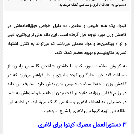
پیامک
سرگرمی
دستیابی به اهداف لاغری و سلامتی کمک می‌نماید.
روانشناسی
فناوری
آشپزی
کینوا، یک غله‌ طبیعی و مغذی، به دلیل خواص فوق‌العاده‌اش در
گوناگون
کاهش وزن مورد توجه قرار گرفته است. این دانه‌ غنی از پروتئین، فیبر
دانلود
حوادث
و انواع ویتامین‌ها و مواد معدنی می‌باشد که می‌تواند به کنترل اشتها،
محیط زیست
تسریع متابولیسم و بهبود هضم کمک کند.
سلامت
به گزارش سلامت نیوز، کینوا با داشتن شاخص گلیسمی پایین، از
فرهنگی
نوسانات قند خون جلوگیری کرده و انرژی پایدار فراهم می‌آورد که در
بین الملل
کاهش وزن و حفظ سلامت عمومی بدن نقش دارد. مصرف این دانه
اجتماعی
در رژیم غذایی روزانه، علاوه بر لذت بردن از طعم خوشمزه‌اش به شما
در دستیابی به اهداف لاغری و سلامتی کمک می‌نماید. در ادامه این
حیات وحش
مقاله طرز تهیه کینوا برای لاغری را شرح می‌دهیم.
سیاست خارجی
3 دستورالعمل مصرف کینوا برای لاغری