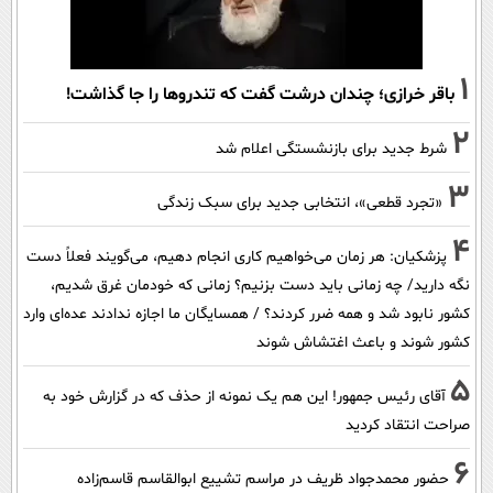
1
باقر خرازی؛ چندان درشت گفت که تندروها را جا گذاشت!
2
شرط جدید برای بازنشستگی اعلام شد
3
«تجرد قطعی»، انتخابی جدید برای سبک زندگی
4
پزشکیان: هر زمان می‌خواهیم کاری انجام دهیم، می‌گویند فعلاً دست
نگه دارید/ چه زمانی باید دست بزنیم؟ زمانی که خودمان غرق شدیم،
کشور نابود شد و همه ضرر کردند؟ / همسایگان ما اجازه ندادند عده‌ای وارد
کشور شوند و باعث اغتشاش شوند
5
آقای رئیس جمهور! این هم یک نمونه از حذف که در گزارش خود به
صراحت انتقاد کردید
6
حضور محمدجواد ظریف در مراسم تشییع ابوالقاسم قاسم‌زاده