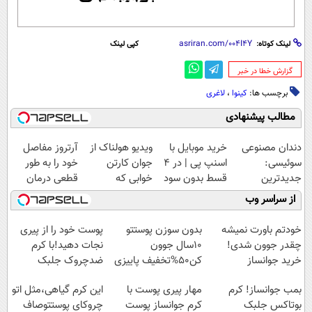
لینک کوتاه:
کپی لینک
‌گزارش خطا در خبر
برچسب ها:
کینوا
،
لاغری
مطالب پیشنهادی
دندان مصنوعی
خرید موبایل با
ویدیو هولناک از
آرتروز مفاصل
سوئیسی:
اسنپ پی | در ۴
جوان کارتن
خود را به طور
جدیدترین
قسط بدون سود
خوابی که
قطعی درمان
فناوری اروپا،
و کارمزد!
میلیاردر شد.
کنید!
از سراسر وب
سبک و مقاوم |
آموزش رایگان
◗پرسش‌نامه◖
پرداخت قسطی
خودتم باورت نمیشه
بدون سوزن پوستتو
پوست خود را از پیری
چقدر جوون شدی!
10سال جوون
نجات دهید!با کرم
خرید جوانساز
کن50%تخفیف پاییزی
ضدچروک جلبک
اسپیرولینا با تخفیف
بمب جوانساز! کرم
مهار پیری پوست با
این کرم گیاهی،مثل اتو
ویژه
بوتاکس جلبک
کرم جوانساز پوست
چروکای پوستتوصاف