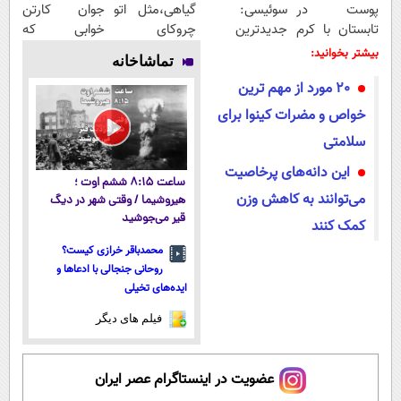
پوست در
سوئیسی:
گیاهی،مثل اتو
جوان کارتن
تابستان با کرم
جدیدترین
چروکای
خوابی که
جوانساز آلمانی!
فناوری اروپا،
پوستتوصاف
میلیاردر شد.
بیشتر بخوانید:
تماشاخانه
سبک و مقاوم |
میکنه!50%تخفیف
آموزش رایگان
20 مورد از مهم ترین
پرداخت قسطی
خواص و مضرات کینوا برای
سلامتی
این دانه‌های پرخاصیت
ساعت ۸:۱۵ ششم اوت ؛
می‌توانند به کاهش وزن
هیروشیما / وقتی شهر در دیگ
قیر می‌جوشید
کمک کنند
محمدباقر خرازی کیست؟
روحانی جنجالی با ادعاها و
ایده‌های تخیلی
فیلم های دیگر
عضویت در اینستاگرام عصر ایران