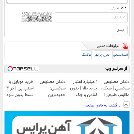
* کد امنیتی
اعتبارسنجی
دیزل ژنراتور
بوکینگ
از سراسر وب
دندان مصنوعی
۱ میلیارد اعتبار
دندان مصنوعی
خرید موبایل با
سوئیسی | سبک،
خرید طلا | بدون
سوئیسی:
اسنپ پی | در ۴
مقاوم، طبیعی!
ضامن و چک
جدیدترین
قسط بدون سود
ویزیت
فناوری اروپا،
و کارمزد!
بازگشت به بالای صفحه
رایگان+پرداخت
سبک و مقاوم |
اقساطی😍
پرداخت قسطی