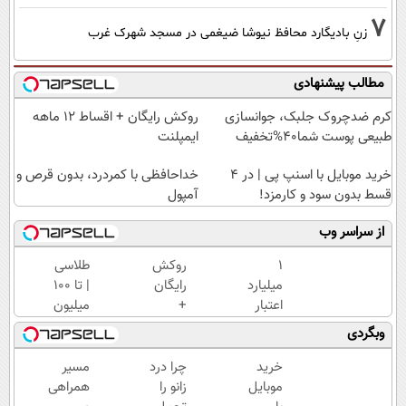
7
زنِ بادیگارد محافظ نیوشا ضیغمی در مسجد شهرک غرب
مطالب پیشنهادی
کرم ضدچروک جلبک، جوانسازی
روکش رایگان + اقساط ۱۲ ماهه
طبیعی پوست شما40%تخفیف
ایمپلنت
خرید موبایل با اسنپ پی | در ۴
خداحافظی با کمردرد، بدون قرص و
قسط بدون سود و کارمزد!
آمپول
از سراسر وب
۱
روکش
طلاسی
میلیارد
رایگان
| تا 100
اعتبار
+
میلیون
خرید
اقساط
وام
وبگردی
طلا |
۱۲
آنی
بدون
ماهه
خرید
خرید
چرا درد
مسیر
ضامن
ایمپلنت
طلا💰
موبایل
زانو را
همراهی
و چک
ثبت