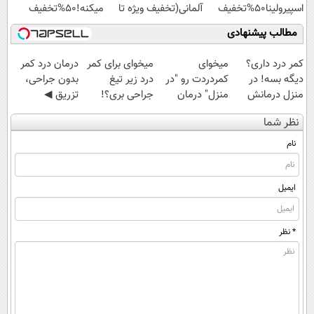
اسپیرولینا50%تخفیف
آلمانی(تخفیف ویژه تا
میکنه!50%تخفیف
امشب)
مطالب پیشنهادی
کمر درد داری؟
میخوای
میخوای برای کمر
درمان درد کمر
دیگه بسه! در
کمردردت رو "در
درد زیر تیغ
بدون جراحی،
منزل درمانش
منزل" درمان
جراحی بری؟!
تزریق ◀
کن
کنی؟ (◂فیلم +
◗پرسش‌نامه رو
پرسش‌نامه رو پر
نظر شما
(◀پرسش‌نامه)
◂پرسش‌نامه)
پر کن◖
کن ▶
نام
ایمیل
* نظر