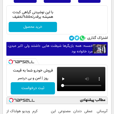
با این نوشیدنی گیاهی کبدت
همیشه پرقدرته55%تخفیف
خرید محصول
اشتراک گذاری :
خمسه: همه بازیگرها شیطنت هایی داشتند ولی اکبر عبدی،
مرد خانواده بود
فروش خودرو شما به قیمت
روز | امن و بی دردسر
ثبت درخواست
مطالب پیشنهادی
آبرسانی عمقی
دندان مصنوعی
این کرم
ویدیو هولناک از