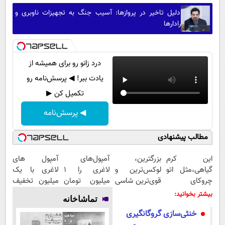
دلیل تاخیر در پروازها: آسیب جنگ به تجهیزات ناوبری و
رادارها
درد زانو رو برای همیشه از
یادت ببر! ◀ پرسش‌نامه رو
تکمیل کن ▶
◀ پرسش‌نامه
مطالب پیشنهادی
این کرم
بزرگترین،
آمپول‌های
آمپول های
گیاهی،مثل اتو
لوکس‌ترین و
لاغری را ۱
لاغری با یک
چروکای
قوی‌ترین شاسی
میلیون تومان
میلیون تخفیف
پوستتوصاف
بلند EREV در
ارزان‌تر از
| ارسال از
بیشتر بخوانید:
تماشاخانه
میکنه!50%تخفیف
در ایران رونمایی
همه‌جا بخر!
داروخانه های
خنثی‌سازی گروگانگیری
شد
معتبر