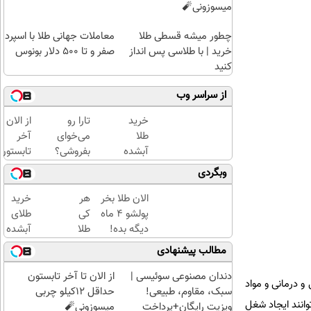
میسوزونی🧨
چطور میشه قسطی طلا
معاملات جهانی طلا با اسپرد
خرید | با طلاسی پس انداز
صفر و تا ۵۰۰ دلار بونوس
کنید
از سراسر وب
خرید
تارا رو
از الان تا
طلا
می‌خوای
آخر
آبشده
بفروشی؟
تابستون
با 100
با
حداقل
وبگردی
هزار
خودرو۴۵
12کیلو
تومن
یک‌روزه
چربی
الان طلا بخر
هر
خرید
بفروشش
میسوزون
پولشو 4 ماه
کی
طلای
🧨
دیگه بده!
طلا
آبشده
سرمایه‌گذاری
داره،
حتی با
مطالب پیشنهادی
طلا با اقساط
غم
۱۰۰هزارتومان
بی‌بهره
نداره!
دندان مصنوعی سوئیسی |
از الان تا آخر تابستون
 درمانی و مواد
😊💎
سبک، مقاوم، طبیعی!
حداقل 12کیلو چربی
انند ایجاد شغل
(خرید
ویزیت رایگان+پرداخت
میسوزونی🧨