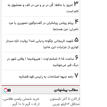
3
امروز با حافظ: گُل در بَر و مِی در کَف و معشوق به
کام است
4
پیام روشن پزشکیان در گفت‌و‌گوی تصویری با مرد
نامرئی: من هستم!
5
شهید لاریجانی چگونه ردیابی شد؟ روایت تازه سردار
کوثری از جزئیات این ماجرا
6
ساعت ۸:۱۵ ششم اوت ؛ هیروشیما / وقتی شهر در
دیگ قیر می‌جوشید
7
نامه جبهه اصلاحات به رئیس قوه قضائیه
مطالب پیشنهادی
از الان تا آخر تابستون
خرید شمش پلمپ طلاسی،
حداقل 12کیلو چربی
از ۰.۵ گرم تا ۱۰ گرم