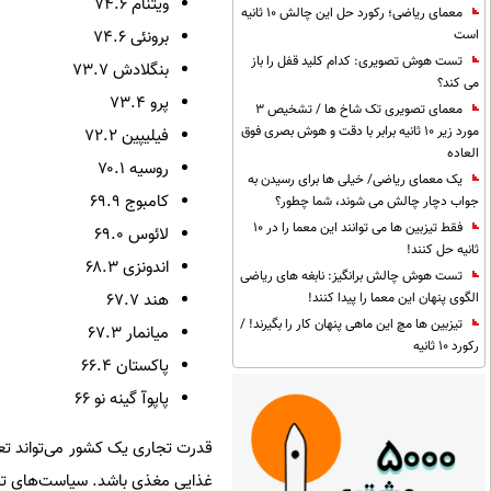
ویتنام ۷۴.۶
معمای ریاضی؛ رکورد حل این چالش 10 ثانیه
برونئی ۷۴.۶
است
تست هوش تصویری: کدام کلید قفل را باز
بنگلادش ۷۳.۷
می کند؟
پرو ۷۳.۴
معمای تصویری تک شاخ ها / تشخیص 3
مورد زیر 10 ثانیه برابر با دقت و هوش بصری فوق
فیلیپین ۷۲.۲
العاده
روسیه ۷۰.۱
یک معمای ریاضی/ خیلی ها برای رسیدن به
کامبوج ۶۹.۹
جواب دچار چالش می شوند، شما چطور؟
فقط تیزبین ها می توانند این معما را در 10
لائوس ۶۹.۰
ثانیه حل کنند!
اندونزی ۶۸.۳
تست هوش چالش برانگیز: نابغه های ریاضی
هند ۶۷.۷
الگوی پنهان این معما را پیدا کنند!
تیزبین ها مچ این ماهی پنهان کار را بگیرند! /
میانمار ۶۷.۳
رکورد 10 ثانیه
پاکستان ۶۶.۴
پاپوآ گینه نو ۶۶
قدرت تجاری یک کشور می‌تواند تعی
غذایی مغذی باشد. سیاست‌های تج