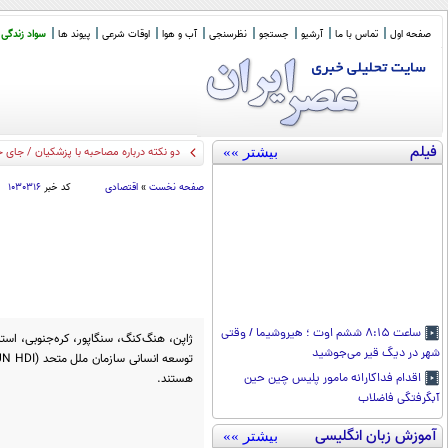
صفحه اول
تماس با ما
آرشیو
جستجو
نظرسنجی
آب و هوا
اوقات شرعی
پیوند ها
سواد زندگی
فیلم
بیشتر »»
دو نکته درباره مصاحبه با پزشکیان / جای 
صفحه نخست
»
اقتصادی
کد خبر
۱۰۳۰۳۱۶
ساعت ۸:۱۵ ششم اوت ؛ هیروشیما / وقتی
ژاپن، هنگ‌کنگ، سنگاپور، کره‌جنوبی، استرا
شهر در دیگ قیر می‌جوشید
هستند.
اقدام فداکارانه مامور پلیس چین حین
آبگرفتگی فاضلاب
آموزش زبان انگلیسی
بیشتر »»