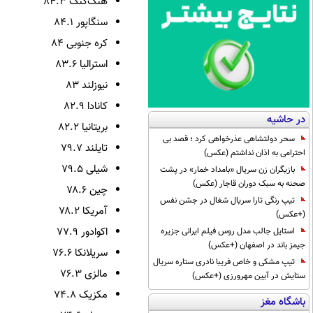
هنگ‌کنگ ۸۴.۳
سنگاپور ۸۴.۱
کره جنوبی ۸۴
استرالیا ۸۳.۶
نیوزلند ۸۳
کانادا ۸۲.۹
در حاشیه
بریتانیا ۸۲.۲
سحر دولتشاهی عذرخواهی کرد ؛ قصد بی
تایلند ۷۹.۷
احترامی به اذان نداشتم (عکس)
شیلی ۷۹.۵
بازیگران زن سریال «بامداد خمار» در پشت
صحنه به سبک دوران قاجار (عکس)
چین ۷۸.۶
تیپ رنگی تارا سریال شغال در جشن نفس
آمریکا ۷۸.۲
(+عکس)
اکوادور ۷۷.۹
استایل جالب مدل روس فیلم ایرانی جزیره
جیمز باند در اصفهان (+عکس)
سریلانکا ۷۶.۶
تیپ مشکی و خاص فریبا نادری ستاره سریال
مالزی ۷۶.۳
ستایش در آیین مهرورزی (+عکس)
مکزیک ۷۴.۸
باشگاه مغز