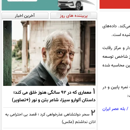
پربیننده های روز
آخرین اخبار
ی‌کند. داده‌های
ارت جهانی پایدار و مرکز رقابت
دگی در بدو تولد از شاخص توسعه
یازات برای هر اقتصاد با دامنه صفر تا ۱۰۰ به‌طور میانگین محاسبه شده
 پایین در بدو تولد به نمره پایین و در
1
معماری که در 92 سالگی هنوز خلق می کند؛
داستان آلوارو سیزا، شاعر بتن و نور (+تصاویر)
/
بله عصر ایران
2
سحر دولتشاهی عذرخواهی کرد ؛ قصد بی احترامی به
اذان نداشتم (عکس)