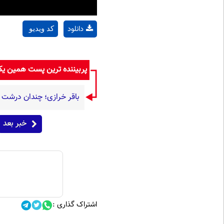
دانلود
کد ویدیو
پربیننده ترین پست همین ی
باقر خرازی؛ چندان درشت گ
خبر بعد
اشتراک گذاری :