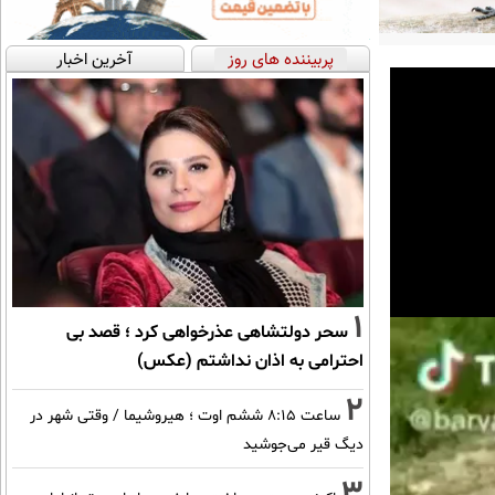
پربیننده های روز
آخرین اخبار
1
سحر دولتشاهی عذرخواهی کرد ؛ قصد بی
احترامی به اذان نداشتم (عکس)
2
ساعت ۸:۱۵ ششم اوت ؛ هیروشیما / وقتی شهر در
دیگ قیر می‌جوشید
3