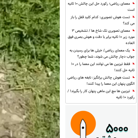
معمای ریاضی؛ رکورد حل این چالش 10 ثانیه
است
تست هوش تصویری: کدام کلید قفل را باز
می کند؟
معمای تصویری تک شاخ ها / تشخیص 3
مورد زیر 10 ثانیه برابر با دقت و هوش بصری فوق
العاده
یک معمای ریاضی/ خیلی ها برای رسیدن به
جواب دچار چالش می شوند، شما چطور؟
فقط تیزبین ها می توانند این معما را در 10
ثانیه حل کنند!
تست هوش چالش برانگیز: نابغه های ریاضی
الگوی پنهان این معما را پیدا کنند!
تیزبین ها مچ این ماهی پنهان کار را بگیرند! /
رکورد 10 ثانیه