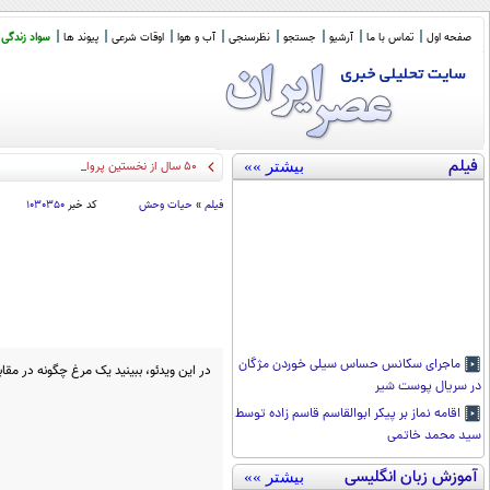
صفحه اول
تماس با ما
آرشیو
جستجو
نظرسنجی
آب و هوا
اوقات شرعی
پیوند ها
سواد زندگی
فیلم
بیشتر »»
50 سال از نخستین پرواز هما از تهران به نیویورک گذشت
فیلم
»
حیات وحش
کد خبر
۱۰۳۰۳۵۰
ماجرای سکانس حساس سیلی خوردن مژگان
در این ویدئو، ببینید یک مرغ چگونه در مق
در سریال پوست شیر
اقامه نماز بر پیکر ابوالقاسم قاسم زاده توسط
سید محمد خاتمی
آموزش زبان انگلیسی
بیشتر »»