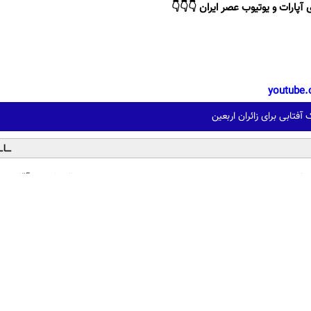
 آپارات و یوتیوب عصر ایران 👇👇👇
youtube.
آفتابی برای زائران اربعین
ندان مصنوعی سوئیسی:
بدون سوزن پوستتو 10سال
دیدترین فناوری اروپا، سبک
جوون کن50%تخفیف پاییزی
مقاوم | پرداخت قسطی
شد(سفارش با 
تماشاخانه
کبوتر از غرق شدن در
ر فیل (فیلم)