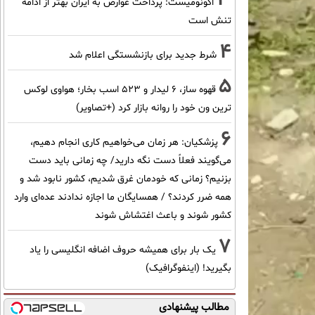
اکونومیست: پرداخت عوارض به ایران بهتر از ادامه
تنش است
4
شرط جدید برای بازنشستگی اعلام شد
5
قهوه ساز، 6 لیدار و 523 اسب بخار؛ هواوی لوکس
ترین ون خود را روانه بازار کرد (+تصاویر)
6
پزشکیان: هر زمان می‌خواهیم کاری انجام دهیم،
می‌گویند فعلاً دست نگه دارید/ چه زمانی باید دست
بزنیم؟ زمانی که خودمان غرق شدیم، کشور نابود شد و
همه ضرر کردند؟ / همسایگان ما اجازه ندادند عده‌ای وارد
کشور شوند و باعث اغتشاش شوند
7
یک بار برای همیشه حروف اضافه انگلیسی را یاد
بگیرید! (اینفوگرافیک)
مطالب پیشنهادی