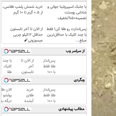
با جلبک اسپیرولینا جوانی و
خرید شمش پلمپ طلاسی،
شادابی پوستت
از ۰.۵ گرم تا ۱۰ گرم
تضمینه50%تخفیف
پس‌اندازت رو طلا کن! فقط
از الان تا آخر تابستون
با چند کلیک با حداقل‌ترین
حداقل 12کیلو چربی
مبلغ...
میسوزونی🧨
از سراسر وب
پس‌انداز
از الان تا
با چند
طلا فقط
آخر
کلیک
با ۱۰۰
تابستون
طلا
هزارتومان
حداقل
بخرید...
وبگردی
(امن و
12کیلو
(ثبت‌نام
راحت)
چربی
کن |
پس‌انداز
خرید
الان طلا
میسوزونی
خرید
طلا فقط
طلای
🧨
کن |
با ۱۰۰
آبشده
دیگه بده
هدیه
هزارتومان
حتی با
سرمایه‌گ
مطالب پیشنهادی
بگیر)
(امن و
۱۰۰هزارتومان
طلا با ا