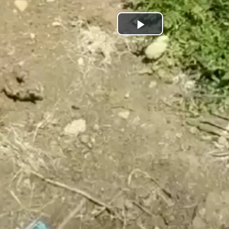
Play
Video