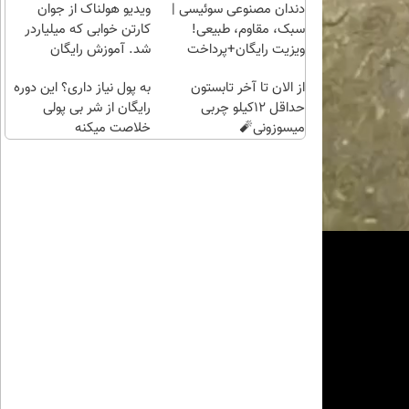
راحت)
بی‌بهره
دندان مصنوعی سوئیسی |
ویدیو هولناک از جوان
سبک، مقاوم، طبیعی!
کارتن خوابی که میلیاردر
ویزیت رایگان+پرداخت
شد. آموزش رایگان
اقساطی😍
از الان تا آخر تابستون
به پول نیاز داری؟ این دوره
حداقل 12کیلو چربی
رایگان از شر بی پولی
میسوزونی🧨
خلاصت میکنه