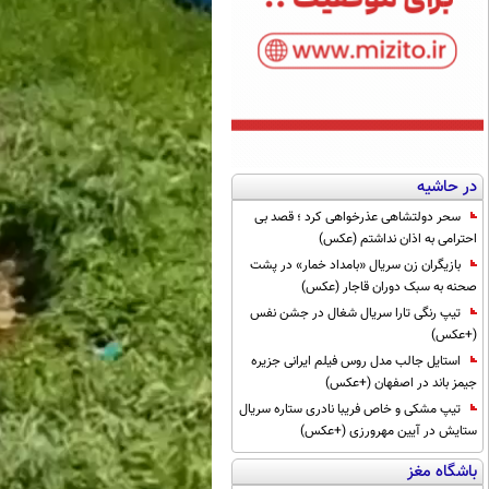
در حاشیه
سحر دولتشاهی عذرخواهی کرد ؛ قصد بی
احترامی به اذان نداشتم (عکس)
بازیگران زن سریال «بامداد خمار» در پشت
صحنه به سبک دوران قاجار (عکس)
تیپ رنگی تارا سریال شغال در جشن نفس
(+عکس)
استایل جالب مدل روس فیلم ایرانی جزیره
جیمز باند در اصفهان (+عکس)
تیپ مشکی و خاص فریبا نادری ستاره سریال
ستایش در آیین مهرورزی (+عکس)
باشگاه مغز