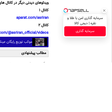
ویدئوهای دیدنی دیگر در کانال های
کانال 1
aparat.com/asriran
سرمایه گذاری امن با طلا و
نقره | دیجی کالا
کانال 2
سرمایه گذاری
com/@asriran_official/videos
موکب توزیع رایگان عینک 
مطالب پیشنهادی
دیگه هیچوقت پیری سراغت
د
نمیاد😉 کرم ضدچروک گیاهی
ج
👈🏻45%تخفیف
و 
بیشتر بخوانید:
کلاغ غریق نجات شد؛ نجات 
آب! (فیلم)
لحظه حمله تمساح برای شکا