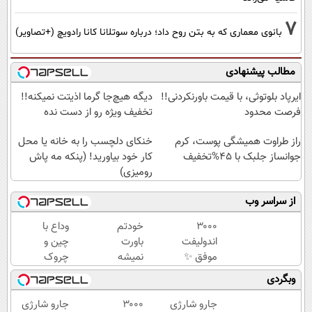
7
بانوی معماری که به بتن روح داد؛ درباره سوتلانا کانا رادویچ (+تصاویر)
مطالب پیشنهادی
ایرپاد بلوتوثی، با قیمت باورنکردنی!!
دیگه هیچ‌جا گرما اذیتت نمیکنه!!
فرصت محدود
تخفیف ویژه رو از دست نده
راز طراوت همیشگی پوست، کرم
خنکای دلچسب را به خانه یا محل
جوانساز جلبک با 45%تخفیف
کار خود بیاورید! (پنکه مه پاش
رومیزی)
از سراسر وب
۳۰۰۰
خودتم
وداع با
اندولیفت
باورت
چین و
موفق ✨
نمیشه
چروک
تجربه
چقدر
های
وبگردی
جوانسازی
جوون
سطحی و
با دکتر
شدی!
عمقی
جارو شارژی
۳۰۰۰
جارو شارژی