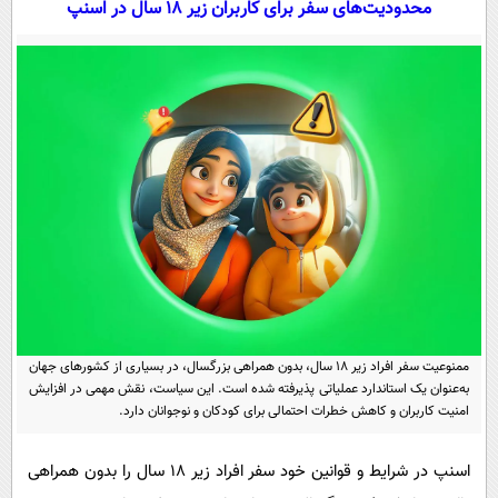
محدودیت‌های سفر برای کاربران زیر ۱۸ سال در اسنپ
سیاسی
اقتصاد
جامعه
اقتصادی
ورزشی
اجتماعی
خودرو
بین الملل
حوادث
فرهنگ و هنر
سیاست خارجی
سلامت
علم و دانش
یک برش دانایی
قرآن
فناوری و It
محیط زیست
گوناگون
علمی
سفر و تفریح
فیلم
سرگرمی
اخبار کریپتو
ممنوعیت سفر افراد زیر ۱۸ سال، بدون همراهی بزرگسال، در بسیاری از کشورهای جهان
عصر ایران 2
اقتصاد
به‌عنوان یک استاندارد عملیاتی پذیرفته شده است. این سیاست، نقش مهمی در افزایش
باشگاه مغز
امنیت کاربران و کاهش خطرات احتمالی برای کودکان و نوجوانان دارد.
آموزش زبان
خواندنی ها و دیدنی ها
ورزش
مجله تصویری سلاح
داستان کوتاه
سیاست
اسنپ در شرایط و قوانین‌ خود سفر افراد زیر ۱۸ سال را بدون همراهی