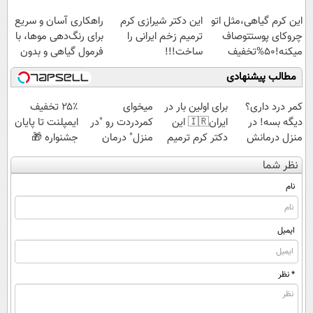
برگشت
تخفیف: فقط
این کرم گیاهی،مثل اتو
این دکتر شیرازی کرم
راهکاری آسان و سریع
1,499,000
چروکای پوستتوصاف
ترمیم زخم ایرانی را
برای رنگ‌دهی موها، با
میکنه!50%تخفیف
ساخت!!!
فرمول گیاهی و بدون
آمونیاک
مطالب پیشنهادی
کمر درد داری؟
برای اولین بار در
میخوای
۲۵٪ تخفیف
دیگه بسه! در
ایران🇮🇷 این
کمردردت رو "در
ایمپلنت تا پایان
منزل درمانش
دکتر کرم ترمیم
منزل" درمان
جشنواره 🎁
کن
کننده 23 روزه
کنی؟ (◂فیلم +
نظر شما
(◀پرسش‌نامه)
ساخت!
◂پرسش‌نامه)
نام
ایمیل
* نظر