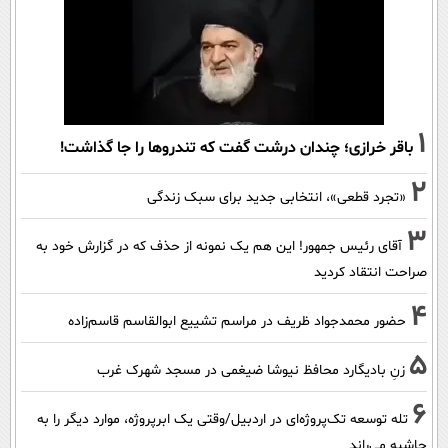
1
باقر خرازی؛ چندان درشت گفت که تندروها را جا گذاشت!
2
«تجرد قطعی»، انتخابی جدید برای سبک زندگی
3
آقای رئیس جمهور! این هم یک نمونه از حذف که در گزارش خود به
صراحت انتقاد کردید
4
حضور محمدجواد ظریف در مراسم تشییع ابوالقاسم قاسم‌زاده
5
زنِ بادیگارد محافظ نیوشا ضیغمی در مسجد شهرک غرب
6
تله توسعه تک‌پروژه‌ای در اردبیل/وقتی یک ابرپروژه، موارد دیگر را به
حاشیه می‌راند