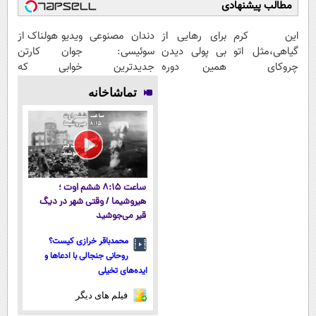
مطالب پیشنهادی
این کرم
برای رهایی از
دندان مصنوعی
ویدیو هولناک از
گیاهی،مثل اتو
بی پولی دیدن
سوئیسی:
جوان کارتن
چروکای
همین دوره
جدیدترین
خوابی که
پوستتوصاف
رایگان کافیه!
فناوری اروپا،
میلیاردر شد.
تماشاخانه
میکنه!50%تخفیف
(شمارتو وارد
سبک و مقاوم |
آموزش رایگان
کن)
پرداخت قسطی
ساعت ۸:۱۵ ششم اوت ؛
هیروشیما / وقتی شهر در دیگ
قیر می‌جوشید
محمدباقر خرازی کیست؟
روحانی جنجالی با ادعاها و
ایده‌های تخیلی
فیلم های دیگر