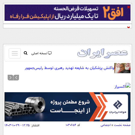
باز
نسخه اصلی
و
صفحه اول
واکنش پزشکیان به شایعه تهدید رهبری توسط رئیس‌جمهور
بسته
تماس با ما
کردن
آرشیو
منو
جستجو
نظرسنجی
آب و هوا
اوقات شرعی
پیوند ها
صفحه نخست
»
اجتماعی
کد
۱۰۳۰۶۵۴
انتشار:
۱۲:۲۵ - ۲۹-۱۰-۱۴۰۳
سواد زندگی