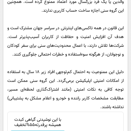
والدین یا یک فرد بزرگسال مورد اعتماد ممنوع کرده است. همچنین
پیامک
سرگرمی
این گروه سنی اجازه ساخت حساب کاربری ندارند.
روانشناسی
فناوری
آشپزی
گوناگون
این قانون در همه تاکسی‌های اینترنتی در سراسر جهان مشترک است و
دانلود
حوادث
هدف آن افزایش امنیت و حفاظت از کاربران آسیب‌پذیرتر است.
شرکت‌ها تلاش دارند، با اعمال محدودیت‌های سنی برای سفر کودکان
محیط زیست
و نوجوانان، از هرگونه سوءاستفاده و خطرات احتمالی جلوگیری کنند.
سلامت
فرهنگی
دلیل این ممنوعیت به احتمال کم‌توجهی افراد زیر ۱۸ سال به استفاده
بین الملل
از امکانات امنیتی اپلیکیشن برمی‌گردد. این گروه سنی ممکن است
توجه کافی به نکات امنیتی (مانند اشتراک‌گذاری لحظه‌ای مسیر،
اجتماعی
مطابقت مشخصات کاربر راننده و خودرو و اعلام مشکل به پشتیبانی)
حیات وحش
نداشته باشند.
سیاست خارجی
با این نوشیدنی گیاهی کبدت
همیشه پرقدرته55%تخفیف