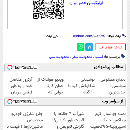
اپلیکیشن عصر ایران
لینک کوتاه:
کپی لینک
‌گزارش خطا در خبر
برچسب ها:
اسنپ
،
محدودیت سفر
،
محدودیت سنی
مطالب پیشنهادی
دندان مصنوعی
نوشیدنی
ویدیو هولناک از
آرتروز مفاصل
سوئیسی:
شفابخش کبد با
جوان کارتن
خود را به طور
جدیدترین
10 گیاه
خوابی که
قطعی درمان
فناوری اروپا،
موثر(تخفیف تا
میلیاردر شد.
کنید!
از سراسر وب
سبک و مقاوم |
امشب)
آموزش رایگان
◗پرسش‌نامه◖
پرداخت قسطی
بمب جوانساز! کرم
شیر‌آب ۴ حالته، با
جارو شارژی خودرو،
بوتاکس جلبک
قیمت باور نکردنی!!
مخصوص
اسپیرولینا50%تخفیف
گارانتی تعویض و
ماشین‌باز‌ها!! قیمت با