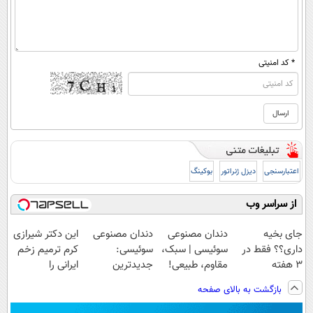
* کد امنیتی
اعتبارسنجی
دیزل ژنراتور
بوکینگ
از سراسر وب
جای بخیه
دندان مصنوعی
دندان مصنوعی
این دکتر شیرازی
داری؟؟ فقط در
سوئیسی | سبک،
سوئیسی:
کرم ترمیم زخم
3 هفته
مقاوم، طبیعی!
جدیدترین
ایرانی را
ترمیمش کن!😍
ویزیت
فناوری اروپا،
ساخت!!!
بازگشت به بالای صفحه
رایگان+پرداخت
سبک و مقاوم |
اقساطی😍
پرداخت قسطی