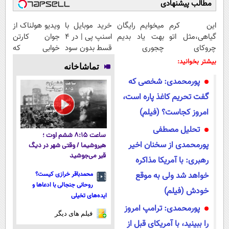
مطالب پیشنهادی
این کرم
میخوایم رایگان
خرید موبایل با
ویدیو هولناک از
گیاهی،مثل اتو
بهت یاد بدیم
اسنپ پی | در ۴
جوان کارتن
چروکای
چجوری
قسط بدون سود
خوابی که
پوستتوصاف
پولدارشی! باور
و کارمزد!
میلیاردر شد.
بیشتر بخوانید:
تماشاخانه
میکنه!50%تخفیف
نداری امتحانش
آموزش رایگان
پورمحمدی: شخصی که
مجانیه
گفت تحریم کاغذ پاره است،
امروز کجاست؟ (فیلم)
تحلیل مصطفی
ساعت ۸:۱۵ ششم اوت ؛
پورمحمدی از سخنان اخیر
هیروشیما / وقتی شهر در دیگ
قیر می‌جوشید
رهبری: با آمریکا مذاکره
خواهد شد ولی به موقع
محمدباقر خرازی کیست؟
روحانی جنجالی با ادعاها و
خودش (فیلم)
ایده‌های تخیلی
پورمحمدی: ترامپ امروز
فیلم های دیگر
را ببینید، با آمریکای قبل از