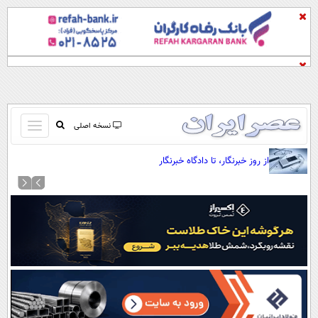
باز
نسخه اصلی
و
صفحه اول
از روز خبرنگار، تا دادگاه خبرنگار
بسته
تماس با ما
کردن
آرشیو
منو
جستجو
نظرسنجی
آب و هوا
اوقات شرعی
پیوند ها
سواد زندگی