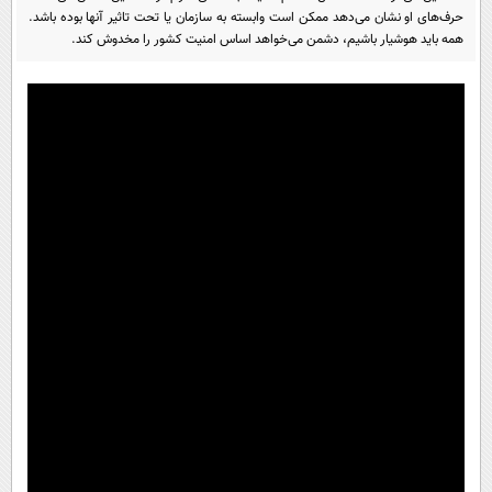
پیامک
سرگرمی
حرف‌های او نشان می‌دهد ممکن است وابسته به سازمان یا تحت تاثیر آنها بوده باشد.
همه باید هوشیار باشیم، دشمن می‌خواهد اساس امنیت کشور را مخدوش کند.
روانشناسی
فناوری
آشپزی
گوناگون
دانلود
حوادث
محیط زیست
سلامت
فرهنگی
بین الملل
اجتماعی
حیات وحش
سیاست خارجی