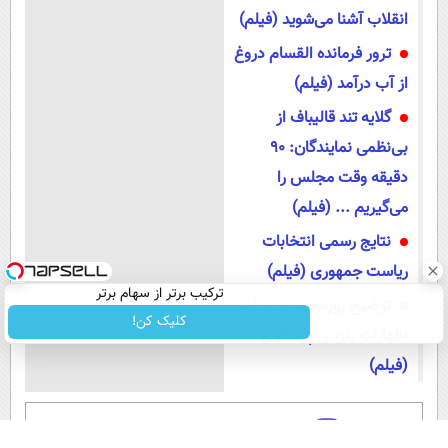
انقلاب آشنا می‌شوید (فیلم)
ترور فرمانده القسام دروغ
از آب درآمد (فیلم)
گلایه تند قالیباف از
بی‌نظمی نمایندگان: ۹۰
دقیقه وقت مجلس را
می‌گیریم ... (فیلم)
نتایج رسمی انتخابات
ریاست‌ جمهوری (فیلم)
ترکیب برتر از سهام برتر
توضیح پورمحمدی درباره
کلیک کن!
اظهارات بنزینی پزشکیان
(فیلم)
عضویت در اینستاگرام عصر ایران