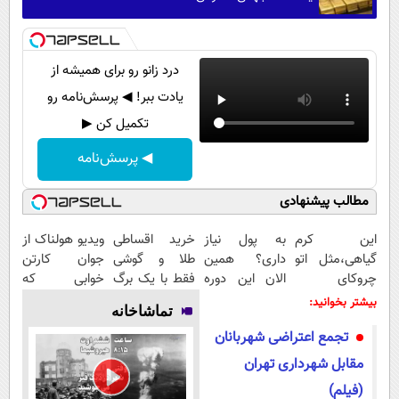
درد زانو رو برای همیشه از
یادت ببر! ◀ پرسش‌نامه رو
تکمیل کن ▶
◀ پرسش‌نامه
مطالب پیشنهادی
این کرم
به پول نیاز
خرید اقساطی
ویدیو هولناک از
گیاهی،مثل اتو
داری؟ همین
طلا و گوشی
جوان کارتن
چروکای
الان این دوره
فقط با یک برگ
خوابی که
پوستتوصاف
رایگان رو شرکت
چک صیادی
میلیاردر شد.
بیشتر بخوانید:
تماشاخانه
میکنه!50%تخفیف
کن تا دیر
آموزش رایگان
تجمع اعتراضی شهربانان
نشده!
مقابل شهرداری تهران
(فیلم)