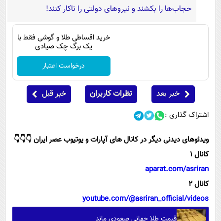
حجاب‌ها را بکشند و نیرو‌های دولتی را ناکار کنند!
خرید اقساطی طلا و گوشی فقط با
یک برگ چک صیادی
درخواست اعتبار
خبر بعد
نظرات کاربران
خبر قبل
اشتراک گذاری :
ویدئوهای دیدنی دیگر در کانال های آپارات و یوتیوب عصر ایران 👇👇👇
کانال 1
aparat.com/asriran
کانال 2
youtube.com/@asriran_official/videos
قیمت طلا جهانی صعودی ماند