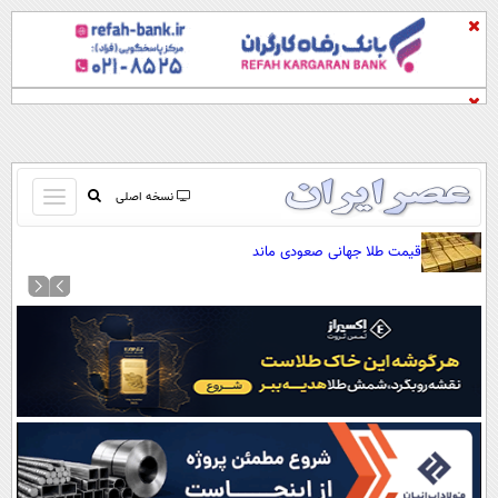
باز
نسخه اصلی
و
صفحه اول
قیمت طلا جهانی صعودی ماند
بسته
تماس با ما
کردن
آرشیو
منو
جستجو
نظرسنجی
آب و هوا
اوقات شرعی
پیوند ها
سواد زندگی