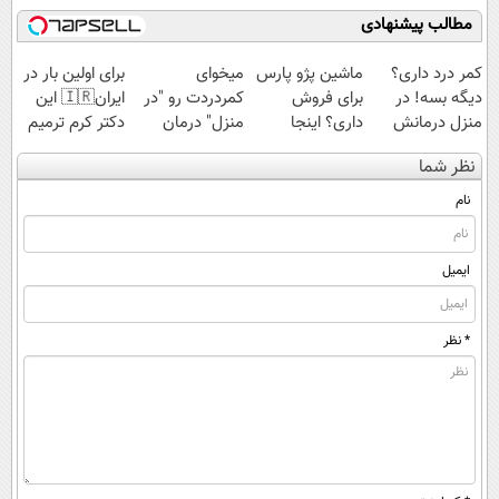
مطالب پیشنهادی
کمر درد داری؟
ماشین پژو پارس
میخوای
برای اولین بار در
دیگه بسه! در
برای فروش
کمردردت رو "در
ایران🇮🇷 این
منزل درمانش
داری؟ اینجا
منزل" درمان
دکتر کرم ترمیم
کن
سریع بفروشش
کنی؟ (◂فیلم +
کننده 23 روزه
نظر شما
(◀پرسش‌نامه)
◂پرسش‌نامه)
ساخت!
نام
ایمیل
* نظر