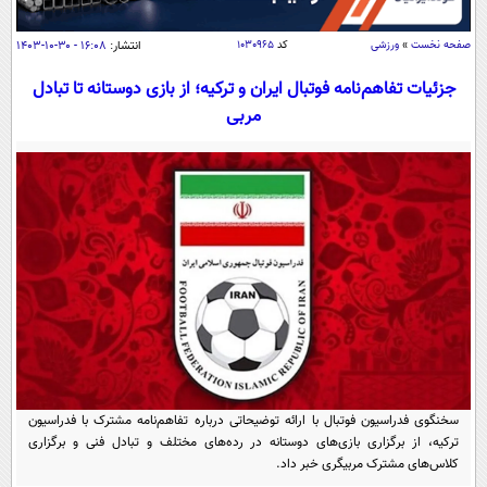
سیاسی
اقتصاد
صفحه نخست
»
ورزشی
کد
۱۰۳۰۹۶۵
انتشار:
۱۶:۰۸ - ۳۰-۱۰-۱۴۰۳
جامعه
اقتصادی
جزئیات تفاهم‌نامه فوتبال ایران و ترکیه؛ از بازی دوستانه تا تبادل
مربی
ورزشی
اجتماعی
خودرو
بین الملل
حوادث
فرهنگ و هنر
سیاست خارجی
سلامت
علم و دانش
یک برش دانایی
قرآن
فناوری و It
محیط زیست
گوناگون
علمی
سفر و تفریح
فیلم
سرگرمی
اخبار کریپتو
عصر ایران 2
اقتصاد
باشگاه مغز
آموزش زبان
خواندنی ها و دیدنی ها
ورزش
سخنگوی فدراسیون فوتبال با ارائه توضیحاتی درباره تفاهم‌نامه مشترک با فدراسیون
مجله تصویری سلاح
ترکیه، از برگزاری بازی‌های دوستانه در رده‌های مختلف و تبادل فنی و برگزاری
داستان کوتاه
سیاست
کلاس‌های مشترک مربیگری خبر داد.