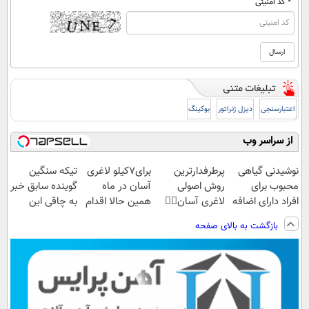
* کد امنیتی
اعتبارسنجی
دیزل ژنراتور
بوکینگ
از سراسر وب
نوشیدنی گیاهی
پرطرفدارترین
برای7کیلو لاغری
تیکه سنگین
محبوب برای
روش اصولی
آسان در ماه
گوینده سابق خبر
افراد دارای اضافه
لاغری آسان👈🏻
همین حالا اقدام
به چاقی این
وزن!
چربیسوز
کن!سفارش با
خانم در برنامه
بازگشت به بالای صفحه
60%تخفیف
گیاهی(تخفیف
قیمت قدیم
زنده😳ببین
فقط امروز)
چیشد