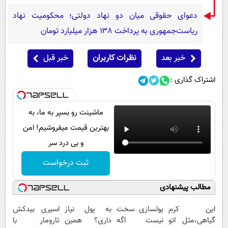
دعوای حقوقی میان دو نهاد دولتی؛ محکومیت نهاد
ریاست‌جمهوری به پرداخت ۱۳۸ هزار میلیارد تومان
خبر بعد
نظرات کاربران
خبر قبل
اشتراک گذاری :
ماشینت رو بسپر به ما، به
بهترین قیمت میفروشیم! امن
و بی درد سر
ثبت درخواست
مطالب پیشنهادی
این کرم
پولسازی سخت
به پول نیاز
اسپری بیدکش
گیاهی،مثل اتو
نیست اگه
داری؟ همین
تارومار با