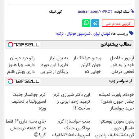
لینک کوتاه:
کپی لینک
‌گزارش خطا در خبر
برچسب ها:
فوتبال ایران
،
فدراسیون فوتبال
،
ترکیه
مطالب پیشنهادی
آرتروز مفاصل
ویدیو هولناک از
به پول نیاز
زانو درد درمان
خود را به طور
جوان کارتن
داری؟ این دوره
داره… چرا هنوز
قطعی درمان
خوابی که
رایگان از شر بی
داری بهش ظلم
کنید!
میلیاردر شد.
پولی خلاصت
می‌کنی؟
از سراسر وب
◗پرسش‌نامه◖
آموزش رایگان
میکنه
خودتم باورت نمیشه
این دکتر شیرازی کرم
کرم جوانساز جلبک
چقدر جوون شدی!
ترمیم زخم ایرانی را
اسپیرولینا با تخفیف
خرید جوانساز
ساخت!!!
ویژه
اسپیرولینا با تخفیف
بدون سوزن پوستتو
بمب جوانساز! کرم
جای بخیه داری؟؟ فقط
ویژه
10سال جوون
بوتاکس جلبک
در 3 هفته ترمیمش
کن50%تخفیف پاییزی
اسپیرولینا50%تخفیف
کن!😍