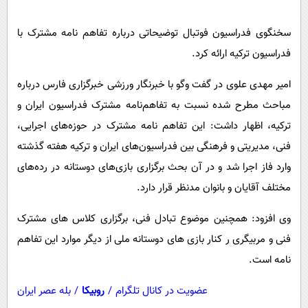
پیامک
سرگرمی
روانشناسی
سخنگوی فدراسیون فوتبال توضیحاتی درباره تفاهم‌ نامه مشترک با
فناوری
فدراسیون ترکیه ارائه کرد.
آشپزی
گوناگون
دانلود
حوادث
امیر مهدی علوی در گفت وگو با خبرنگار ورزشی خبرگزاری فارس درباره
مباحث مطرح شده نسبت به تفاهم‌نامه مشترک فدراسیون ایران و
محیط زیست
ترکیه، اظهار داشت: این تفاهم نامه مشترک در حوزه‌های اجرایی،
سلامت
فنی، مدیریتی و فرهنگی بین فدراسیون‌های ایران و ترکیه هفته گذشته
فرهنگی
وارد فاز اجرا شد و در آن بحث برگزاری بازی‌های دوستانه در رده‌های
بین الملل
مختلف آقایان و بانوان مدنظر قرار دارد.
اجتماعی
وی افزود: همچنین موضوع تبادل فنی، برگزاری کلاس های مشترک
حیات وحش
فنی و مربیگری ر کنار بازی های دوستانه ملی از دیگر موارد این تفاهم
نامه است.
سیاست خارجی
عضویت در کانال تلگرام
/
روبیکا
/
بله عصر ایران