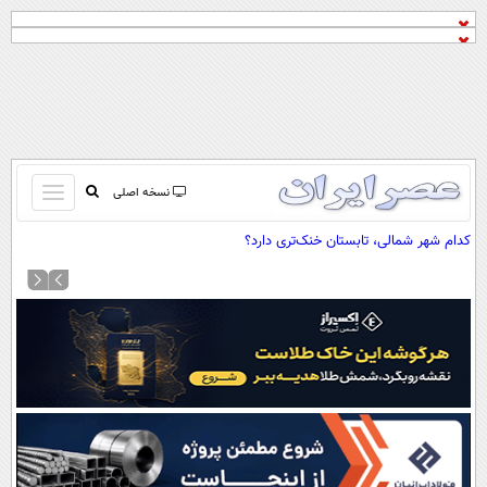
باز
نسخه اصلی
و
صفحه اول
کدام شهر شمالی، تابستان خنک‌تری دارد؟
بسته
تماس با ما
کردن
آرشیو
منو
جستجو
نظرسنجی
آب و هوا
اوقات شرعی
پیوند ها
سواد زندگی