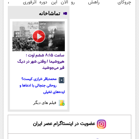
چروکای
راهش رو
الان این دوره
اثرفوری ،
پوستتوصاف
بدونی! " دوره
رایگان رو شرکت
محافظ لباس در
تماشاخانه
میکنه!50%تخفیف
رایگان "
کن تا دیر
مقابل بید
نشده!
ساعت ۸:۱۵ ششم اوت ؛
هیروشیما / وقتی شهر در دیگ
قیر می‌جوشید
محمدباقر خرازی کیست؟
روحانی جنجالی با ادعاها و
ایده‌های تخیلی
فیلم های دیگر
عضویت در اینستاگرام عصر ایران