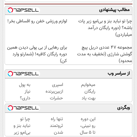
مطالب پیشنهادی
چرا تو نباید بنز و بی‌ام‌و زیر پات
لوازم ورزشی خفن رو اقساطی بخر!
باشه؟ (دوره رایگان درآمد
میلیاردی)
مجموعه 47 عددی دریل پیچ
برای رهایی از بی پولی دیدن همین
گوشتی شارژی (تخفیف به مدت
دوره رایگان کافیه! (شمارتو وارد
محدود)
کن)
از سراسر وب
میخوایم
اسپری
به پول
رایگان
ازبین‌برنده
نیاز
بهت یاد
حشرات
داری؟
بدیم
رختخواب،
این
وبگردی
چجوری
مناسب
دوره
پولدارشی!
برای
رایگان
این دوره
تنها راه
چرا تو
باور نداری
مقابله با
از شر
رو نبینی،
ثروتمند
نباید بنز و
امتحانش
انواع
بی پولی
تا 5 سال
شدن
بی‌ام‌و زیر