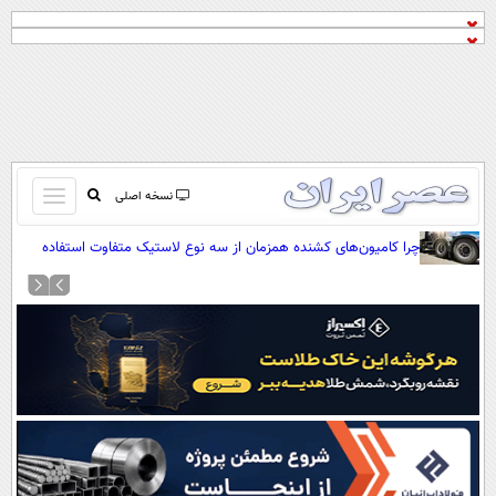
باز
نسخه اصلی
و
صفحه اول
چرا کامیون‌های کشنده همزمان از سه نوع لاستیک متفاوت استفاده
بسته
می‌کنند؟
تماس با ما
کردن
آرشیو
منو
جستجو
نظرسنجی
آب و هوا
اوقات شرعی
پیوند ها
سواد زندگی