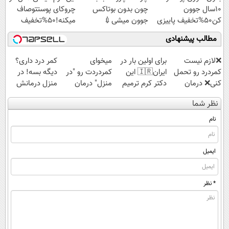
10سال جوون
چون بدون بوتاکس
چروکای پوستتوصاف
کن50%تخفیف پاییزی
جوون میشی💉
میکنه!50%تخفیف
۴۰٪تخفیف
مطالب پیشنهادی
❌لازم نیست
برای اولین بار در
میخوای
کمر درد داری؟
کمردرد رو تحمل
ایران🇮🇷 این
کمردردت رو "در
دیگه بسه! در
کنی❌ درمان
دکتر کرم ترمیم
منزل" درمان
منزل درمانش
بدون جراحی و
کننده 23 روزه
کنی؟ (◂فیلم +
کن
نظر شما
قرص
ساخت!
◂پرسش‌نامه)
(◀پرسش‌نامه)
(پرسشنامه)
نام
ایمیل
* نظر