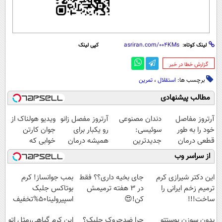
لینک کوتاه:
کپی لینک
‌گزارش خطا در خبر
برچسب ها:
استقلال
،
تمرین
مطالب پیشنهادی
آرتروز مفاصل
دندان مصنوعی
آرتروز مفصل زانو
ویدیو هولناک از
خود را به طور
سوئیسی:
رو یکبار برای
جوان کارتن
قطعی درمان
جدیدترین
همیشه درمان
خوابی که
کنید!
فناوری اروپا،
کن!
میلیاردر شد.
از سراسر وب
◗پرسش‌نامه◖
سبک و مقاوم |
◗پرسش‌نامه◖
آموزش رایگان
پرداخت قسطی
این دکتر شیرازی کرم
جای بخیه داری؟؟ فقط
بمب جوانساز! کرم
ترمیم زخم ایرانی را
در 3 هفته ترمیمش
بوتاکس جلبک
ساخت!!!
کن!😍
اسپیرولینا50%تخفیف
بدون سوزن پوستتو
چرا ضدچروک جلبک؟
این کرم گیاهی،مثل اتو