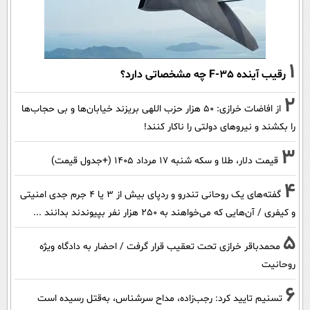
1
رقیب آینده F-35 چه مشخصاتی دارد؟
2
از افاضات خرازی: ۵۰ هزار حزب اللهی بریزند خیابان‌ها و بی حجاب‌ها
را بکشند و نیرو‌های دولتی را ناکار کنند!
3
قیمت دلار، طلا و سکه شنبه ۱۷ مرداد ۱۴۰۵ (+جدول قیمت)
4
گفته‌های یک روحانی تندرو و ردپای بیش از ۳ یا ۴ جرم جدی امنیتی
و کیفری / آن‌هایی که می‌خواهند به ۲۵۰ هزار نفر بپیوندند بدانند ...
5
محمدباقر خرازی تحت تعقیب قرار گرفت / احضار به دادگاه ویژه
روحانیت
6
تسنیم تایید کرد: رجب‌زاده، مداح سرشناس، به‌قتل رسیده است