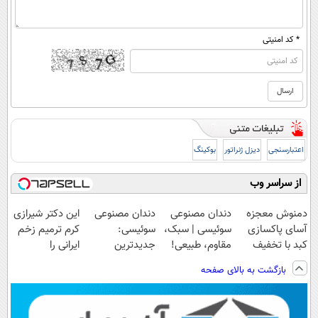
* کد امنیتی
اعتبارسنجی
دیزل ژنراتور
بوکینگ
از سراسر وب
دمنوش معجزه
دندان مصنوعی
دندان مصنوعی
این دکتر شیرازی
آسای پاکسازی
سوئیسی | سبک،
سوئیسی:
کرم ترمیم زخم
کبد با تخفیف
مقاوم، طبیعی!
جدیدترین
ایرانی را
ویژه
ویزیت
فناوری اروپا،
ساخت!!!
بازگشت به بالای صفحه
رایگان+پرداخت
سبک و مقاوم |
اقساطی😍
پرداخت قسطی