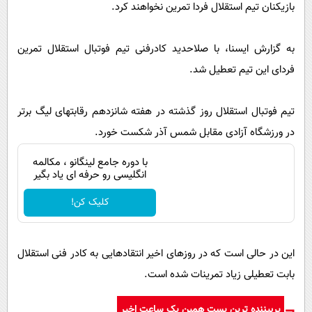
پیامک
بازیکنان تیم استقلال فردا تمرین نخواهند کرد.
سرگرمی
روانشناسی
فناوری
به گزارش ایسنا، با صلاحدید کادرفنی تیم فوتبال استقلال تمرین
آشپزی
گوناگون
فردای این تیم تعطیل شد.
دانلود
حوادث
محیط زیست
تیم فوتبال استقلال روز گذشته در هفته شانزدهم رقابتهای لیگ برتر
در ورزشگاه آزادی مقابل شمس آذر شکست خورد.
سلامت
با دوره جامع لینگانو ، مکالمه
فرهنگی
انگلیسی رو حرفه ای یاد بگیر
بین الملل
کلیک کن!
اجتماعی
حیات وحش
این در حالی است که در روزهای اخیر انتقادهایی به کادر فنی استقلال
سیاست خارجی
بابت تعطیلی زیاد تمرینات شده است.
پربیننده ترین پست همین یک ساعت اخیر