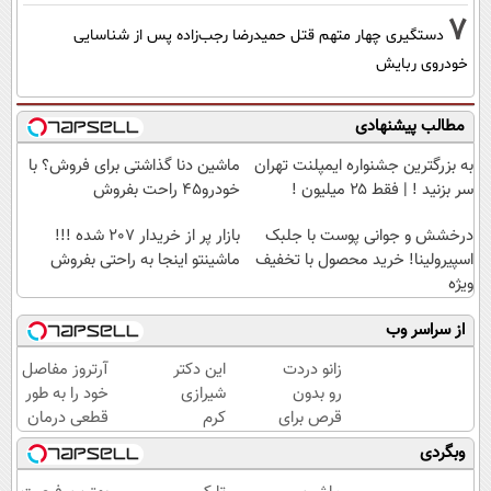
7
دستگیری چهار متهم قتل حمیدرضا رجب‌زاده پس از شناسایی
خودروی ربایش
مطالب پیشنهادی
به بزرگترین جشنواره ایمپلنت تهران
ماشین دنا گذاشتی برای فروش؟ با
سر بزنید ! | فقط ۲۵ میلیون !
خودرو45 راحت بفروش
درخشش و جوانی پوست با جلبک
بازار پر از خریدار 207 شده !!!
اسپیرولینا! خرید محصول با تخفیف
ماشینتو اینجا به راحتی بفروش
ویژه
از سراسر وب
زانو دردت
این دکتر
آرتروز مفاصل
رو بدون
شیرازی
خود را به طور
قرص برای
کرم
قطعی درمان
همیشه
ترمیم
کنید!
وبگردی
خوب کن!
زخم
◂پرسش‌نامه▸
(قدم اول،
ایرانی را