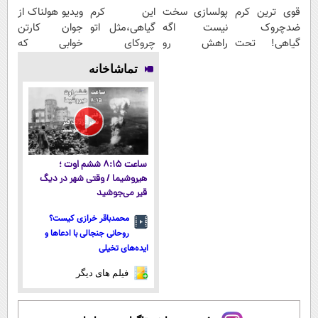
قوی ترین کرم
پولسازی سخت
این کرم
ویدیو هولناک از
ضدچروک
نیست اگه
گیاهی،مثل اتو
جوان کارتن
گیاهی! تحت
راهش رو
چروکای
خوابی که
لیسانس آلمان
بدونی! " دوره
پوستتوصاف
میلیاردر شد.
تماشاخانه
(40%تخفیف
رایگان "
میکنه!50%تخفیف
آموزش رایگان
زمستانی)
ساعت ۸:۱۵ ششم اوت ؛
هیروشیما / وقتی شهر در دیگ
قیر می‌جوشید
محمدباقر خرازی کیست؟
روحانی جنجالی با ادعاها و
ایده‌های تخیلی
فیلم های دیگر