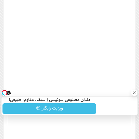
دندان مصنوعی سوئیسی | سبک، مقاوم، طبیعی!
ویزیت رایگان+پرداخت اقساطی😍
ویزیت رایگان😍