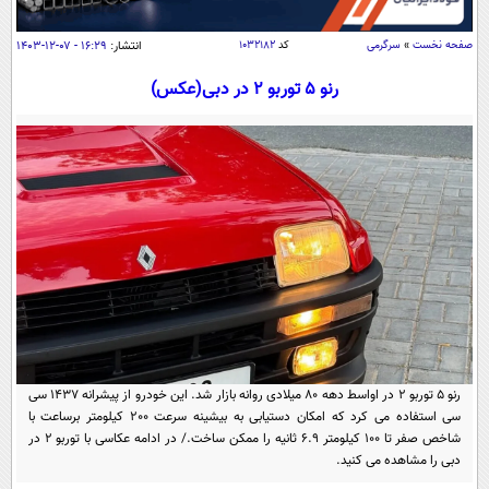
سیاسی
اقتصاد
صفحه نخست
»
سرگرمی
کد
۱۰۳۲۱۸۲
انتشار:
۱۶:۲۹ - ۰۷-۱۲-۱۴۰۳
جامعه
اقتصادی
رنو ۵ توربو 2 در دبی(عکس)
ورزشی
اجتماعی
خودرو
بین الملل
حوادث
فرهنگ و هنر
سیاست خارجی
سلامت
علم و دانش
یک برش دانایی
قرآن
فناوری و It
محیط زیست
گوناگون
علمی
سفر و تفریح
فیلم
سرگرمی
اخبار کریپتو
عصر ایران 2
اقتصاد
باشگاه مغز
رنو 5 توربو 2 در اواسط دهه 80 میلادی روانه بازار شد. این خودرو از پیشرانه 1437 سی
آموزش زبان
خواندنی ها و دیدنی ها
سی استفاده می کرد که امکان دستیابی به بیشینه سرعت 200 کیلومتر برساعت با
ورزش
مجله تصویری سلاح
شاخص صفر تا 100 کیلومتر 6.9 ثانیه را ممکن ساخت./ در ادامه عکاسی با توربو 2 در
داستان کوتاه
سیاست
دبی را مشاهده می کنید.