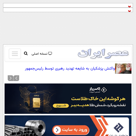
باز
نسخه اصلی
و
صفحه اول
واکنش پزشکیان به شایعه تهدید رهبری توسط رئیس‌جمهور
بسته
تماس با ما
کردن
آرشیو
منو
جستجو
نظرسنجی
آب و هوا
اوقات شرعی
پیوند ها
سواد زندگی