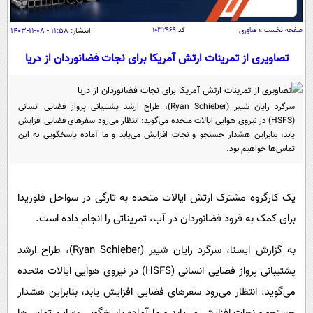
سیاسی
اقتصاد
صفحه نخست
»
فناوری
کد
۱۰۳۲۹۶۹
انتشار:
۱۱:۵۸ - ۰۸-۱۱-۱۴۰۳
جامعه
اقتصادی
تصاویری از تمرینات ارتش آمریکا برای نجات فضانوردان از دریا
ورزشی
اجتماعی
خودرو
بین الملل
حوادث
سرگرد رایان شیبر (Ryan Schieber)، طراح ارشد پشتیبانی پرواز فضایی انسانی
(HSFS) در نیروی هوایی ایالات متحده می‌گوید: انتظار می‌رود سفرهای فضایی افزایش
فرهنگ و هنر
سیاست خارجی
سلامت
یابد، بنابراین هشدار جستجو و نجات افزایش می‌یابد و ما آماده پاسخگویی به این
علم و دانش
تماس‌ها خواهیم بود.
یک برش دانایی
قرآن
فناوری و It
محیط زیست
گوناگون
یک کارگروه مشترک ارتش ایالات متحده به تازگی در سواحل فلوریدا
علمی
سفر و تفریح
برای کمک به فرود فضانوردان در آب، تمریناتی را انجام داده است.
فیلم
سرگرمی
اخبار کریپتو
عصر ایران 2
اقتصاد
باشگاه مغز
به گزارش ایسنا، سرگرد رایان شیبر (Ryan Schieber)، طراح ارشد
آموزش زبان
خواندنی ها و دیدنی ها
ورزش
پشتیبانی پرواز فضایی انسانی (HSFS) در نیروی هوایی ایالات متحده
مجله تصویری سلاح
می‌گوید: انتظار می‌رود سفرهای فضایی افزایش یابد، بنابراین هشدار
داستان کوتاه
سیاست