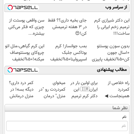
نابودکننده انواع
کنید!
ازبین‌برنده انواع
میلیاردر شد.
از سراسر وب
حشرات خانگی و
◗پرسش‌نامه◖
عنکبوت
آموزش رایگان
آفات
این دکتر شیرازی کرم
جای بخیه داری؟؟ فقط
سن واقعی پوستت از
ترمیم زخم ایرانی را
در 3 هفته ترمیمش
چیزی که فکر می‌کنی
ساخت!!!
کن!😍
بیشتره...
بدون سوزن پوستتو
بمب جوانساز! کرم
این کرم گیاهی،مثل اتو
10سال جوون
بوتاکس جلبک
چروکای پوستتوصاف
کن50%تخفیف پاییزی
اسپیرولینا50%تخفیف
میکنه!50%تخفیف
مطالب پیشنهادی
‌راه خلاصی از
برای اولین بار در
میخوای
کمر درد داری؟
کمردرد
ایران🇮🇷 این
کمردردت رو "در
دیگه بسه! در
همینجاست ◀
دکتر کرم ترمیم
منزل" درمان
منزل درمانش
فقط کافیه فرم
کننده 23 روزه
کنی؟ (◂فیلم +
کن
نظر شما
رو پر کنی!
ساخت!
◂پرسش‌نامه)
(◀پرسش‌نامه)
نام