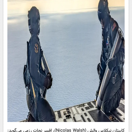
کاپیتان نیکلاس والش (Nicolas Walsh)، افسر نجات رزمی می‌گوید: