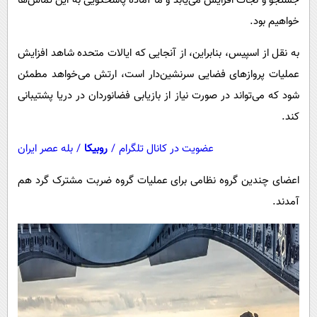
جستجو و نجات افزایش می‌یابد و ما آماده پاسخگویی به این تماس‌ها
پیامک
سرگرمی
خواهیم بود.
روانشناسی
فناوری
به نقل از اسپیس، بنابراین، از آنجایی که ایالات متحده شاهد افزایش
آشپزی
گوناگون
عملیات پروازهای فضایی سرنشین‌دار است، ارتش می‌خواهد مطمئن
دانلود
حوادث
شود که می‌تواند در صورت نیاز از بازیابی فضانوردان در دریا پشتیبانی
محیط زیست
کند.
سلامت
عضویت در کانال تلگرام
/
روبیکا
/
بله عصر ایران
فرهنگی
اعضای چندین گروه نظامی برای عملیات گروه ضربت مشترک گرد هم
بین الملل
آمدند.
اجتماعی
حیات وحش
سیاست خارجی