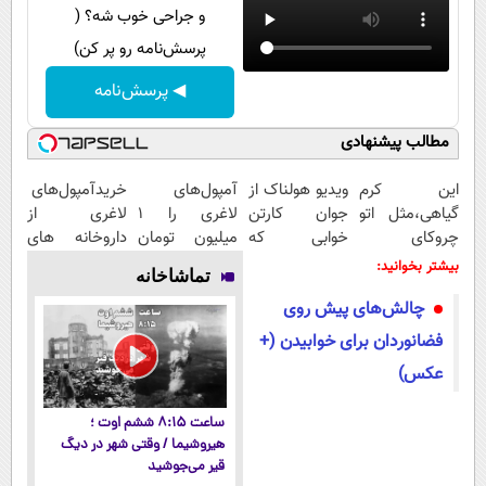
و جراحی خوب شه؟ (
پرسش‌نامه رو پر کن)
◀ پرسش‌نامه
مطالب پیشنهادی
این کرم
ویدیو هولناک از
آمپول‌های
خریدآمپول‌های
گیاهی،مثل اتو
جوان کارتن
لاغری را ۱
لاغری از
چروکای
خوابی که
میلیون تومان
داروخانه های
پوستتوصاف
میلیاردر شد.
ارزان‌تر از
اطرافت، ارسال
بیشتر بخوانید:
تماشاخانه
میکنه!50%تخفیف
آموزش رایگان
همه‌جا بخر!
فوری همراه با
چالش‌های پیش روی
پک یخ!
فضانوردان برای خوابیدن (+
عکس)
ساعت ۸:۱۵ ششم اوت ؛
هیروشیما / وقتی شهر در دیگ
قیر می‌جوشید