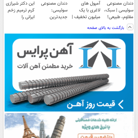
دندان مصنوعی
آمپول های
دندان مصنوعی
این دکتر شیرازی
سوئیسی | سبک،
لاغری با یک
سوئیسی:
کرم ترمیم زخم
مقاوم، طبیعی!
میلیون تخفیف |
جدیدترین
ایرانی را
ویزیت
ارسال از
فناوری اروپا،
ساخت!!!
بازگشت به بالای صفحه
رایگان+پرداخت
داروخانه های
سبک و مقاوم |
اقساطی😍
معتبر
پرداخت قسطی