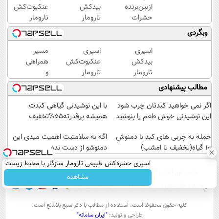
ازبین‌برنده
بیدکش
عنکبوت‌‌کش
حشرات
تارومار
تارومار
رختخواب،
با
ازبین‌برنده
وبگردی
مناسب
اثرفوری
انواع
برای
،
عنکبوت
اسپری
اسپری
مسیر
مقابله با
محافظ
بیدکش
عنکبوت‌‌کش
همراهی
انواع
لباس
تارومار
تارومار
و
ساس
در
با
ازبین‌برنده
گزارش
مطالب پیشنهادی
مقابل
اثرفوری
انواع
عملکرد
بید
،
عنکبوت
گروه
اگر نمی خواهید کبدتان چرب شود
با این نوشیدنی گیاهی کبدت
محافظ
اسنپ
این نوشیدنی خوش طعم را بنوشید
همیشه پرقدرته55%تخفیف
لباس
در
در
حمله به چربی های کبد با دمنوشِ
۱۴۰۴
اگه به سلامتیت اهمیت میدی این
10 گیاه(تخفیف تا امشب)
مقابل
دمنوشو از دست نده
بید
اسپری حشره‌کش طبیعی تارومار سازگار با محیط زیست
صفحه اول
فیلم
عصر ایران۲
درباره عصرایران
تماس با ما
آرشیو
جستجو
و با محافظت طبیعی
مشاهده
پیوندها
نظرسنجی
آب و هوا
اوقات شرعی
سواد زندگی
كليه حقوق محفوظ است، استفاده از مطالب با ذكر منبع بلامانع است.
طراحی و تولید:
"ایران سامانه"