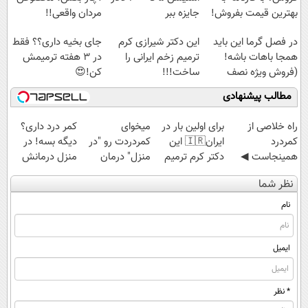
بهترین قیمت بفروش!
جایزه ببر
مردان واقعی!!
(مشاهده قیمت
در فصل گرما این باید
این دکتر شیرازی کرم
جای بخیه داری؟؟ فقط
فوق‌العاده)
همجا باهات باشه!
ترمیم زخم ایرانی را
در 3 هفته ترمیمش
(فروش ویژه نصف
ساخت!!!
کن!😍
قیمت بازار)
مطالب پیشنهادی
‌راه خلاصی از
برای اولین بار در
میخوای
کمر درد داری؟
کمردرد
ایران🇮🇷 این
کمردردت رو "در
دیگه بسه! در
همینجاست ◀
دکتر کرم ترمیم
منزل" درمان
منزل درمانش
فقط کافیه فرم
کننده 23 روزه
کنی؟ (◂فیلم +
کن
نظر شما
رو پر کنی!
ساخت!
◂پرسش‌نامه)
(◀پرسش‌نامه)
نام
ایمیل
* نظر