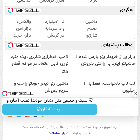
بار در
منزل درمانش
گذاشتی
ایران
کن
برای
وبگردی
🇮🇷
(◀پرسش‌نامه)
فروش؟
این
اینجا به
ماشین
تا 3میلیارد
والکس:
دکتر
راحتی
اصلاح
وام سرمایه
بازار امن
کرم
بفروش
شارژی
در گردش
برای خرید
ترمیم
(قیمت
=>
و فروش
مطالب پیشنهادی
کننده
باورنکردنی
فروشگاهت
دارایی‌های
23
تا امشب)
رو ثبت کن
دیجیتال
بازار پر از خریدار پژو پارس شده!!!
لامپ اضطراری شارژی، یک منبع
روزه
ماشینتو اینجا به راحتی بفروش
نوری قابل اعتماد در مواقع قطع
ساخت!
برق
لپ تاپ دلخواهت، فقط با 10
ماشین رنو کپچر خودتو راحت و
میلیون
سریع بفروش
🦷 سبک و طبیعی مثل دندان خودت! نصب آسان و
صفحه اول
فیلم
عصر ایران۲
درباره عصرایران
تماس با ما
آرشیو
جستجو
پرداخت اقساطی 💳 📍 تهران
ویزیت رایگان😍
پیوندها
نظرسنجی
آب و هوا
اوقات شرعی
سواد زندگی
كليه حقوق محفوظ است، استفاده از مطالب با ذكر منبع بلامانع است.
طراحی و تولید:
"ایران سامانه"