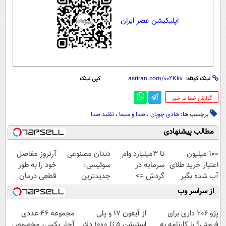
اپلیکیشن عصر ایران
لینک کوتاه:
کپی لینک
‌گزارش خطا در خبر
برچسب ها:
هادی چوپان
،
صدا و سیما
،
تقلید صدا
مطالب پیشنهادی
100 میلیون
تا 3میلیارد وام
دندان مصنوعی
آرتروز مفاصل
اعتبار خرید طلای
سرمایه در
سوئیسی:
خود را به طور
آب شده بگیر
گردش =>
جدیدترین
قطعی درمان
فروشگاهت رو
فناوری اروپا،
کنید!
از سراسر وب
ثبت کن
سبک و مقاوم |
◗پرسش‌نامه◖
پرداخت قسطی
پژو 206 داری برای
از آیفون 17 و پلی
مجموعه ۴۶ عددی
فروش؟ با کارنامه به
استیشن 5 تا 1000 دلار
آچار بکس، مخصوص