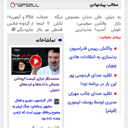
مطالب پیشنهادی
به دنیای عالی
دندان مصنوعی
دیگه خجالت
PS5 و آیفون17
بازار والکس
سوئیسی:
نکش‼️ اینجا
از گردونه شانس
خوش آمدید!
جدیدترین
قسطی مو بکار
جایزه بگیر 🎁
ترید را آغاز
فناوری اروپا،
(تضمینی)
بیشتر بخوانید:
تماشاخانه
کنید!
سبک و مقاوم |
واکنش رییس فدراسیون
پرداخت قسطی
بدنسازی به انتقادات هادی
چوپان
تقلید صدای فردوسی پور
محمدباقر خرازی کیست؟روحانی
این بار در برنامه نود!
جنجالی با ادعاها و ایده‌های
تخیلی
تقلید صدای جالب مهران
تاکر کارلسون، مجری و فعال
مدیری توسط یوسف تیموری
مشهور رسانه‌ای: جنگ ایران به
(فیلم)
وضوح برخلاف چیزی است که ترامپ
وعده داده بود