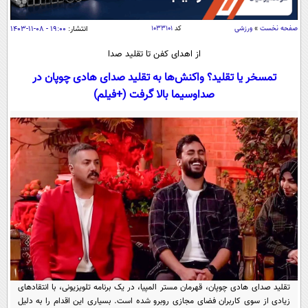
سیاسی
اقتصاد
صفحه نخست
»
ورزشی
کد
۱۰۳۳۱۰۱
انتشار:
۱۹:۰۰ - ۰۸-۱۱-۱۴۰۳
جامعه
اقتصادی
از اهدای کفن تا تقلید صدا
ورزشی
اجتماعی
تمسخر یا تقلید؟ واکنش‌ها به تقلید صدای هادی چوپان در
خودرو
صداوسیما بالا گرفت (+فیلم)
بین الملل
حوادث
فرهنگ و هنر
سیاست خارجی
سلامت
علم و دانش
یک برش دانایی
قرآن
فناوری و It
محیط زیست
گوناگون
علمی
سفر و تفریح
فیلم
سرگرمی
اخبار کریپتو
عصر ایران 2
اقتصاد
باشگاه مغز
آموزش زبان
خواندنی ها و دیدنی ها
ورزش
مجله تصویری سلاح
تقلید صدای هادی چوپان، قهرمان مستر المپیا، در یک برنامه تلویزیونی، با انتقادهای
داستان کوتاه
سیاست
زیادی از سوی کاربران فضای مجازی روبرو شده است. بسیاری این اقدام را به دلیل