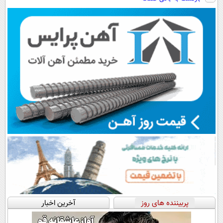
سبک و مقاوم |
دیجیتال |
هم داریم!😍 |
پرداخت قسطی
پرداخت در 4
📍تهران
قسط |📍 تهران
پربیننده های روز
آخرین اخبار