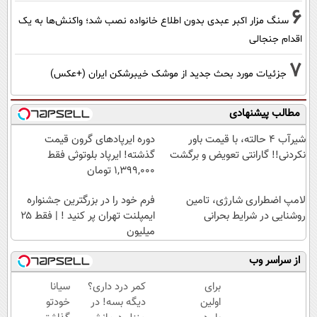
6
سنگ مزار اکبر عبدی بدون اطلاع خانواده نصب شد؛ واکنش‌ها به یک
اقدام جنجالی
7
جزئیات مورد بحث جدید از موشک خیبرشکن ایران (+عکس)
مطالب پیشنهادی
شیر‌آب ۴ حالته، با قیمت باور
دوره ایرپاد‌های گرون قیمت
نکردنی!! گارانتی تعویض و برگشت
گذشته! ایرپاد بلوتوثی فقط
1,399,000 تومان
لامپ اضطراری شارژی، تامین
فرم خود را در بزرگترین جشنواره
روشنایی در شرایط بحرانی
ایمپلنت تهران پر کنید ! | فقط ۲۵
میلیون
از سراسر وب
برای
کمر درد داری؟
سیانا
اولین
دیگه بسه! در
خودتو