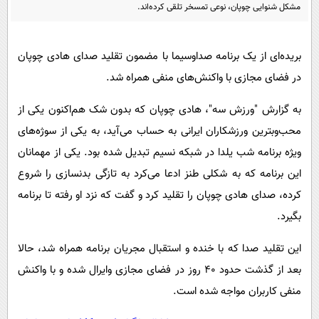
پیامک
مشکل شنوایی چوپان، نوعی تمسخر تلقی کرده‌اند.
سرگرمی
روانشناسی
فناوری
بریده‌ای از یک برنامه صداوسیما با مضمون تقلید صدای هادی چوپان
آشپزی
گوناگون
در فضای مجازی با واکنش‌های منفی همراه شد.
دانلود
حوادث
به گزارش "ورزش سه"، هادی چوپان که بدون شک هم‌اکنون یکی از
محیط زیست
محب‌وبترین ورزشکاران ایرانی به حساب می‌آید، به یکی از سوژه‌های
سلامت
ویژه برنامه شب یلدا در شبکه نسیم تبدیل شده بود. یکی از مهمانان
فرهنگی
این برنامه که به شکلی طنز ادعا می‌کرد به تازگی بدنسازی را شروع
بین الملل
کرده، صدای هادی چوپان را تقلید کرد و گفت که نزد او رفته تا برنامه
بگیرد‍.
اجتماعی
حیات وحش
این تقلید صدا که با خنده و استقبال مجریان برنامه همراه شد، حالا
بعد از گذشت حدود 40 روز در فضای مجازی وایرال شده و با واکنش
سیاست خارجی
منفی کاربران مواجه شده است.