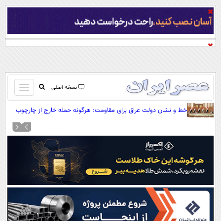
باز
نسخه اصلی
و
صفحه اول
خط و نشان دولت عراق برای مقاومت: هرگونه حمله خارج از چارچوب
بسته
دولت مصداق تروریسم است
تماس با ما
کردن
آرشیو
منو
جستجو
نظرسنجی
آب و هوا
اوقات شرعی
پیوند ها
سواد زندگی