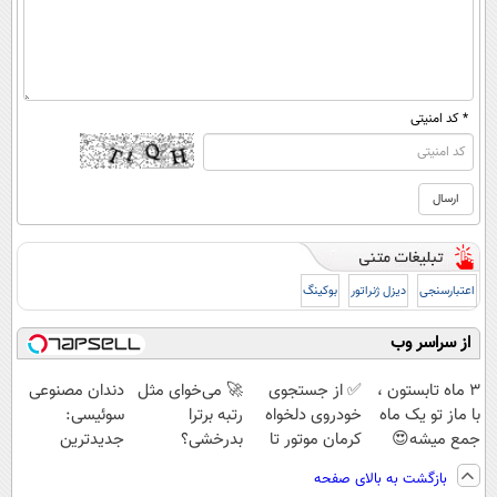
* کد امنیتی
اعتبارسنجی
دیزل ژنراتور
بوکینگ
از سراسر وب
3 ماه تابستون ،
✅ از جستجوی
🚀 می‌خوای مثل
دندان مصنوعی
با ماز تو یک ماه
خودروی دلخواه
رتبه برترا
سوئیسی:
جمع میشه😍
کرمان موتور تا
بدرخشی؟
جدیدترین
فروش ساده، بی
جمع‌بندی
فناوری اروپا،
بازگشت به بالای صفحه
واسطه و
تابستون رایگان
سبک و مقاوم |