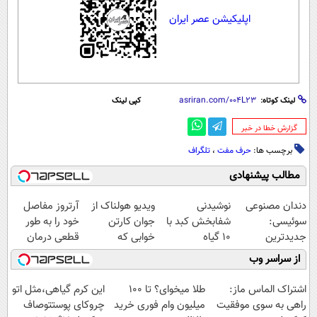
اپلیکیشن عصر ایران
لینک کوتاه:
کپی لینک
‌گزارش خطا در خبر
برچسب ها:
حرف مفت
،
تلگراف
مطالب پیشنهادی
دندان مصنوعی
نوشیدنی
ویدیو هولناک از
آرتروز مفاصل
سوئیسی:
شفابخش کبد با
جوان کارتن
خود را به طور
جدیدترین
10 گیاه
خوابی که
قطعی درمان
فناوری اروپا،
موثر(تخفیف تا
میلیاردر شد.
کنید!
از سراسر وب
سبک و مقاوم |
امشب)
آموزش رایگان
◗پرسش‌نامه◖
پرداخت قسطی
اشتراک الماس ماز:
طلا میخوای؟ تا 100
این کرم گیاهی،مثل اتو
راهی به سوی موفقیت
میلیون وام فوری خرید
چروکای پوستتوصاف