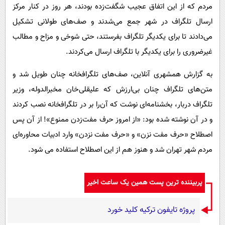
پیامک
سرگرمی
مردم که از این اتفاق عجیب شگفت‌زده بودند، هر روز در کنار مرکز
ارسال تلگراف در شهر جمع می‌شدند و صف‌های طولانی تشکیل
روانشناسی
فناوری
می‌دادند تا برای یکدیگر تلگراف بفرستند، حتی شوخی و مزاح و مطالب
آشپزی
گوناگون
غیرضروری را برای یکدیگر با تلگراف ارسال می‌کردند.
دانلود
حوادث
به گزارش همشهری آنلاین، صف‌های تلگرافخانه چنان طویل شد و
محیط زیست
متن‌های تلگراف چنان بی‌ارزش که علیقلی‌خان مخبرالدوله، وزیر
سلامت
تلگراف دربار، بخشنامه‌ای نوشت که آن‌را بر در تلگرافخانه نصب کردند
فرهنگی
و در آن نوشته شده بود: «از امروز حرف مفت‌زدن ممنوع»! از آن پس
اصطلاح «حرف مفت نزن» و «حرف مفت نزدن» وارد ادبیات محاوره‌ای
بین الملل
مردم شهر تهران شد و هنوز هم از این اصطلاح استفاده می شود.
اجتماعی
حیات وحش
پربیننده ترین پست همین یک ساعت اخیر
سیاست خارجی
پروژه تایفون ترکیه کلید خورد