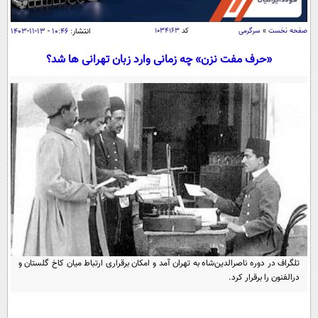
سیاسی
اقتصاد
صفحه نخست
»
سرگرمی
کد
۱۰۳۴۱۶۳
انتشار:
۱۰:۴۶ - ۱۳-۱۱-۱۴۰۳
جامعه
اقتصادی
«حرف مفت نزن» چه زمانی وارد زبان تهرانی ها شد؟
ورزشی
اجتماعی
خودرو
بین الملل
حوادث
فرهنگ و هنر
سیاست خارجی
سلامت
علم و دانش
یک برش دانایی
قرآن
فناوری و It
محیط زیست
گوناگون
علمی
سفر و تفریح
فیلم
سرگرمی
اخبار کریپتو
عصر ایران 2
اقتصاد
باشگاه مغز
تلگراف در دوره ناصرالدین‌شاه به تهران آمد و امکان برقراری ارتباط میان کاخ گلستان و
آموزش زبان
خواندنی ها و دیدنی ها
ورزش
مجله تصویری سلاح
درالفنون را برقرار کرد.
داستان کوتاه
سیاست