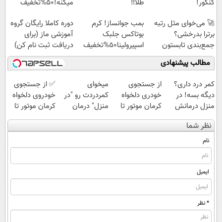
کنکور!
طلا‼️
میکنه!50%تخفیف
🚀 می‌خوای مثل رتبه
بمب جوانساز! کرم
دوره کاملا رایگان گروه
برترا بدرخشی؟
بوتاکس جلبک
آموزشی ماز (برای
جمع‌بندی تابستون
اسپیرولینا50%تخفیف
دریافت ثبت نام کن)
رایگان ماز 📚
مطالب پیشنهادی
کمر درد داری؟
از جستجوی
میخوای
✅ از جستجوی
دیگه بسه! در
خودری دلخواه
کمردردت رو "در
خودروی دلخواه
منزل درمانش
کرمان موتور تا
منزل" درمان
کرمان موتور تا
کن
فروش آن،
کنی؟ (◂فیلم +
فروش ساده، بی
نظر شما
(◀پرسش‌نامه)
ساده، بی واسطه
◂پرسش‌نامه)
واسطه و
و مستقیم
مستقیم
نام
ایمیل
* نظر