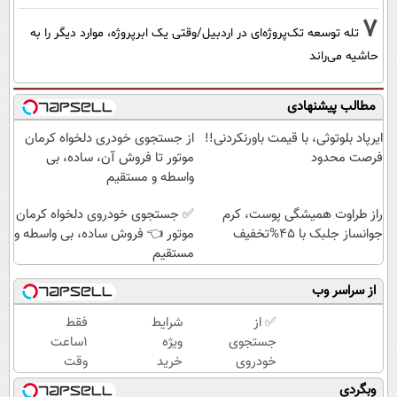
7
تله توسعه تک‌پروژه‌ای در اردبیل/وقتی یک ابرپروژه، موارد دیگر را به
حاشیه می‌راند
مطالب پیشنهادی
ایرپاد بلوتوثی، با قیمت باورنکردنی!!
از جستجوی خودری دلخواه کرمان
فرصت محدود
موتور تا فروش آن، ساده، بی
واسطه و مستقیم
راز طراوت همیشگی پوست، کرم
✅ جستجوی خودروی دلخواه کرمان
جوانساز جلبک با 45%تخفیف
موتور 👈 فروش ساده، بی واسطه و
مستقیم
از سراسر وب
✅ از
شرایط
فقط
جستجوی
ویژه
1ساعت
خودروی
خرید
وقت
دلخواه
کرم
داری
وبگردی