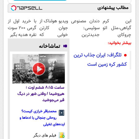
مطالب پیشنهادی
این کرم
دندان مصنوعی
ویدیو هولناک از
با خرید اول از
گیاهی،مثل اتو
سوئیسی:
جوان کارتن
گرمی 200 سوت
چروکای
جدیدترین
خوابی که
نقره هدیه بگیر
پوستتوصاف
فناوری اروپا،
میلیاردر شد.
بیشتر بخوانید:
تماشاخانه
میکنه!50%تخفیف
سبک و مقاوم |
آموزش رایگان
تلگراف: ایران جذاب ترین
پرداخت قسطی
کشور کره زمین است
ساعت ۸:۱۵ ششم اوت ؛
هیروشیما / وقتی شهر در دیگ
قیر می‌جوشید
محمدباقر خرازی کیست؟
روحانی جنجالی با ادعاها و
ایده‌های تخیلی
فیلم های دیگر