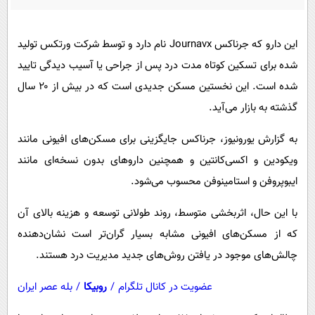
پیامک
سرگرمی
روانشناسی
فناوری
این دارو که جرناکس Journavx نام دارد و توسط شرکت ورتکس تولید
آشپزی
گوناگون
شده برای تسکین کوتاه مدت درد پس از جراحی یا آسیب دیدگی تایید
دانلود
حوادث
شده است. این نخستین مسکن جدیدی است که در بیش از ۲۰ سال
گذشته به بازار می‌آید.
محیط زیست
سلامت
به گزارش یورونیوز، جرناکس جایگزینی برای مسکن‌های افیونی مانند
ویکودین و اکسی‌کانتین و همچنین داروهای بدون نسخه‌ای مانند
فرهنگی
ایبوپروفن و استامینوفن محسوب می‌شود.
بین الملل
با این حال، اثربخشی متوسط، روند طولانی توسعه و هزینه بالای آن
اجتماعی
که از مسکن‌های افیونی مشابه بسیار گران‌تر است نشان‌دهنده
حیات وحش
چالش‌های موجود در یافتن روش‌های جدید مدیریت درد هستند.
سیاست خارجی
عضویت در کانال تلگرام
/
روبیکا
/
بله عصر ایران