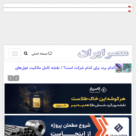
باز
نسخه اصلی
و
صفحه اول
کدام برند برای کدام شرکت است؟ / نقشه کامل مالکیت غول‌های
بسته
خودروسازی جهان
تماس با ما
کردن
آرشیو
منو
جستجو
نظرسنجی
آب و هوا
اوقات شرعی
پیوند ها
سواد زندگی