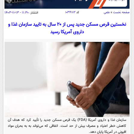
سیاسی
اقتصاد
صفحه نخست
»
علمی
کد
۱۰۳۴۱۷۲
انتشار:
۱۱:۳۰ - ۱۳-۱۱-۱۴۰۳
جامعه
اقتصادی
نخستین قرص مسکن جدید پس از ۲۰ سال به تایید سازمان غذا و
داروی آمریکا رسید
ورزشی
اجتماعی
خودرو
بین الملل
حوادث
فرهنگ و هنر
سیاست خارجی
سلامت
علم و دانش
یک برش دانایی
قرآن
فناوری و It
محیط زیست
گوناگون
علمی
سفر و تفریح
فیلم
سرگرمی
اخبار کریپتو
عصر ایران 2
اقتصاد
باشگاه مغز
آموزش زبان
خواندنی ها و دیدنی ها
ورزش
مجله تصویری سلاح
سازمان غذا و داروی آمریکا (FDA) یک قرص مسکن جدید را تأیید کرد که هدف آن
داستان کوتاه
سیاست
کاهش خطر اعتیاد و مصرف بیش از حد است. اتفاقی که می‌تواند به به بحران مواد
افیونی در آمریکا پایان دهد.