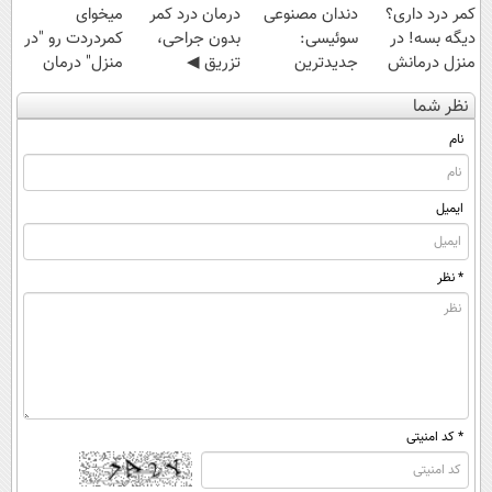
کمر درد داری؟
دندان مصنوعی
درمان درد کمر
میخوای
دیگه بسه! در
سوئیسی:
بدون جراحی،
کمردردت رو "در
منزل درمانش
جدیدترین
تزریق ◀
منزل" درمان
کن
فناوری اروپا،
پرسش‌نامه رو پر
کنی؟ (◂فیلم +
نظر شما
(◀پرسش‌نامه)
سبک و مقاوم |
کن ▶
◂پرسش‌نامه)
پرداخت قسطی
نام
ایمیل
* نظر
* کد امنیتی