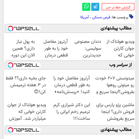
‌گزارش خطا در خبر
برچسب ها:
قرص مسکن
،
آمریکا
مطالب پیشنهادی
ویدیو هولناک از
دندان مصنوعی
آرتروز مفاصل
به پول نیاز
جوان کارتن
سوئیسی:
خود را به طور
داری؟ همین
خوابی که
جدیدترین
قطعی درمان
الان این دوره
میلیاردر شد.
فناوری اروپا،
کنید!
رایگان رو شرکت
از سراسر وب
آموزش رایگان
سبک و مقاوم |
◗پرسش‌نامه◖
کن تا دیر نشده!
پرداخت قسطی
میدونستی 207 خودت
آرتروز مفاصل خود را
جای بخیه داری؟؟ فقط
رو میتونی روهوا
به طور قطعی درمان
در 3 هفته ترمیمش
بفروشی؟اینجا سریع و
کنید! ◗پرسش‌نامه◖
کن!😍
راحت بفروش
ماشین پژو پارس برای
این دکتر شیرازی کرم
ویدیو هولناک از جوان
فروش داری؟ اینجا
ترمیم زخم ایرانی را
کارتن خوابی که
سریع بفروشش
ساخت!!!
میلیاردر شد. آموزش
رایگان
مطالب پیشنهادی