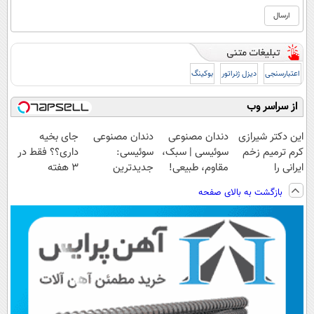
اعتبارسنجی
دیزل ژنراتور
بوکینگ
از سراسر وب
این دکتر شیرازی
دندان مصنوعی
دندان مصنوعی
جای بخیه
کرم ترمیم زخم
سوئیسی | سبک،
سوئیسی:
داری؟؟ فقط در
ایرانی را
مقاوم، طبیعی!
جدیدترین
3 هفته
ساخت!!!
ویزیت
فناوری اروپا،
ترمیمش کن!😍
بازگشت به بالای صفحه
رایگان+پرداخت
سبک و مقاوم |
اقساطی😍
پرداخت قسطی