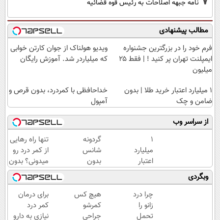
7
نامه جبهه اصلاحات به رئیس قوه قضائیه
مطالب پیشنهادی
فرم خود را در بزرگترین جشنواره
ویدیو هولناک از جوان کارتن خوابی
ایمپلنت تهران پر کنید ! | فقط ۲۵
که میلیاردر شد. آموزش رایگان
میلیون
۱ میلیارد اعتبار خرید طلا | بدون
خداحافظی با کمردرد، بدون قرص و
ضامن و چک
آمپول
از سراسر وب
۱
گردونه
تنها راه رهایی
میلیارد
شانس
از کمر درد رو
اعتبار
بدون
میدونی؟ بدون
خرید
پوچ از
نیاز به دارو!
وبگردی
طلا |
PS5
(◂پرسش‌نامه)
بدون
تا
چرا درد
هیچ کس
برای درمان
ضامن
آیفون17
زانو را
کمرشو
کمر درد
و چک
و بیت
تحمل
جراحی
نیازی به دارو