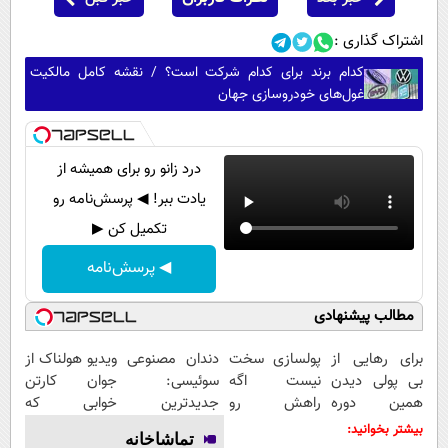
اشتراک گذاری :
کدام برند برای کدام شرکت است؟ / نقشه کامل مالکیت
غول‌های خودروسازی جهان
درد زانو رو برای همیشه از
یادت ببر! ◀ پرسش‌نامه رو
تکمیل کن ▶
◀ پرسش‌نامه
مطالب پیشنهادی
برای رهایی از
پولسازی سخت
دندان مصنوعی
ویدیو هولناک از
بی پولی دیدن
نیست اگه
سوئیسی:
جوان کارتن
همین دوره
راهش رو
جدیدترین
خوابی که
رایگان کافیه!
بدونی! " دوره
فناوری اروپا،
میلیاردر شد.
بیشتر بخوانید:
تماشاخانه
(شمارتو وارد
رایگان "
سبک و مقاوم |
آموزش رایگان