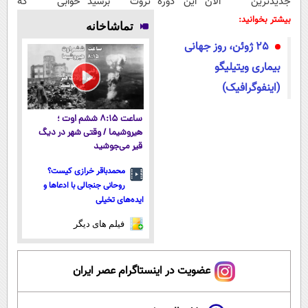
جدیدترین
الان این دوره
ثروت برسید
خوابی که
فناوری اروپا،
رایگان رو شرکت
(دوره کاملا
میلیاردر شد.
بیشتر بخوانید:
تماشاخانه
سبک و مقاوم |
کن تا دیر
رایگان
آموزش رایگان
25 ژوئن، روز جهانی
پرداخت قسطی
نشده!
پولسازی)
بیماری ویتیلیگو
(اینفوگرافیک)
ساعت ۸:۱۵ ششم اوت ؛
هیروشیما / وقتی شهر در دیگ
قیر می‌جوشید
محمدباقر خرازی کیست؟
روحانی جنجالی با ادعاها و
ایده‌های تخیلی
فیلم های دیگر
عضویت در اینستاگرام عصر ایران