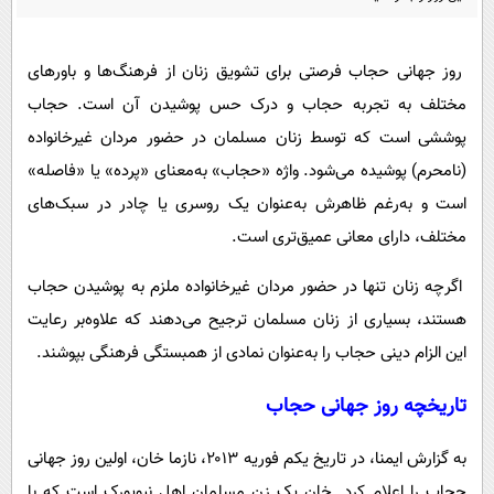
پیامک
سرگرمی
روانشناسی
فناوری
روز جهانی حجاب فرصتی برای تشویق زنان از فرهنگ‌ها و باورهای
آشپزی
گوناگون
مختلف به تجربه حجاب و درک حس پوشیدن آن است. حجاب
دانلود
حوادث
پوششی است که توسط زنان مسلمان در حضور مردان غیرخانواده
(نامحرم) پوشیده می‌شود. واژه «حجاب» به‌معنای «پرده» یا «فاصله»
محیط زیست
است و به‌رغم ظاهرش به‌عنوان یک روسری یا چادر در سبک‌های
سلامت
مختلف، دارای معانی عمیق‌تری است.
فرهنگی
اگرچه زنان تنها در حضور مردان غیرخانواده ملزم به پوشیدن حجاب
بین الملل
هستند، بسیاری از زنان مسلمان ترجیح می‌دهند که علاوه‌بر رعایت
اجتماعی
این الزام دینی حجاب را به‌عنوان نمادی از همبستگی فرهنگی بپوشند.
حیات وحش
تاریخچه روز جهانی حجاب
سیاست خارجی
به گزارش ایمنا، در تاریخ یکم فوریه ۲۰۱۳، نازما خان، اولین روز جهانی
حجاب را اعلام کرد. خان یک زن مسلمان اهل نیویورک است که با