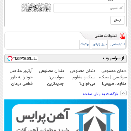
اعتبارسنجی
دیزل ژنراتور
بوکینگ
از سراسر وب
دندان مصنوعی
دندان مصنوعی
دندان مصنوعی
آرتروز مفاصل
سوئیسی | سبک،
سبک و مقاوم
سوئیسی:
خود را به طور
مقاوم، طبیعی!
می‌خوای؟
جدیدترین
قطعی درمان
ویزیت
پرداخت اقساطی
فناوری اروپا،
کنید!
بازگشت به بالای صفحه
رایگان+پرداخت
هم داریم!😍 |
سبک و مقاوم |
◗پرسش‌نامه◖
اقساطی😍
📍تهران
پرداخت قسطی