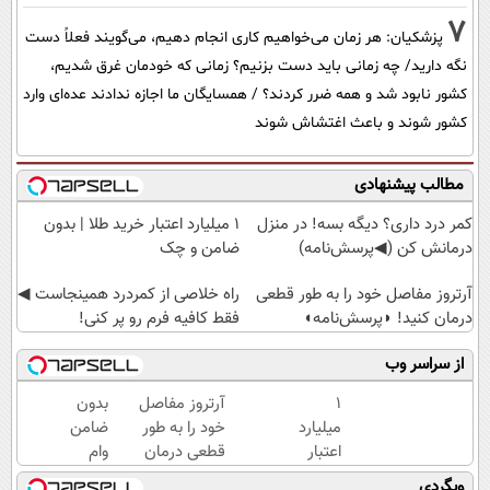
7
پزشکیان: هر زمان می‌خواهیم کاری انجام دهیم، می‌گویند فعلاً دست
نگه دارید/ چه زمانی باید دست بزنیم؟ زمانی که خودمان غرق شدیم،
کشور نابود شد و همه ضرر کردند؟ / همسایگان ما اجازه ندادند عده‌ای وارد
کشور شوند و باعث اغتشاش شوند
مطالب پیشنهادی
کمر درد داری؟ دیگه بسه! در منزل
۱ میلیارد اعتبار خرید طلا | بدون
درمانش کن (◀پرسش‌نامه)
ضامن و چک
آرتروز مفاصل خود را به طور قطعی
‌راه خلاصی از کمردرد همینجاست ◀
درمان کنید! ◗پرسش‌نامه◖
فقط کافیه فرم رو پر کنی!
از سراسر وب
۱
آرتروز مفاصل
بدون
میلیارد
خود را به طور
ضامن
اعتبار
قطعی درمان
وام
خرید
کنید!
بگیر،
وبگردی