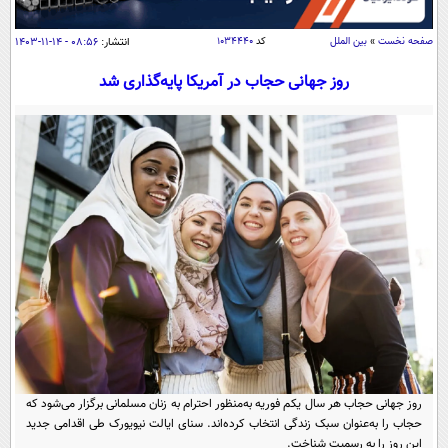
سیاسی
اقتصاد
صفحه نخست
»
بین الملل
کد
۱۰۳۴۴۴۰
انتشار:
۰۸:۵۶ - ۱۴-۱۱-۱۴۰۳
جامعه
اقتصادی
روز جهانی حجاب در آمریکا پایه‌گذاری شد
ورزشی
اجتماعی
خودرو
بین الملل
حوادث
فرهنگ و هنر
سیاست خارجی
سلامت
علم و دانش
یک برش دانایی
قرآن
فناوری و It
محیط زیست
گوناگون
علمی
سفر و تفریح
فیلم
سرگرمی
اخبار کریپتو
عصر ایران 2
اقتصاد
باشگاه مغز
آموزش زبان
خواندنی ها و دیدنی ها
ورزش
مجله تصویری سلاح
روز جهانی حجاب هر سال یکم فوریه به‌منظور احترام به زنان مسلمانی برگزار می‌شود که
داستان کوتاه
سیاست
حجاب را به‌عنوان سبک زندگی انتخاب کرده‌اند. سنای ایالت نیویورک طی اقدامی جدید
این روز را به رسمیت شناخت.