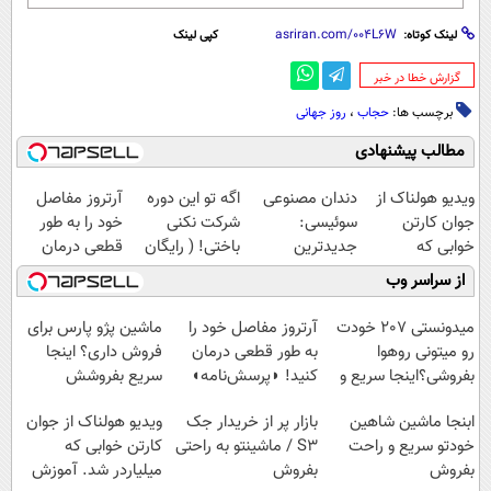
لینک کوتاه:
کپی لینک
‌گزارش خطا در خبر
برچسب ها:
حجاب
،
روز جهانی
مطالب پیشنهادی
ویدیو هولناک از
دندان مصنوعی
اگه تو این دوره
آرتروز مفاصل
جوان کارتن
سوئیسی:
شرکت نکنی
خود را به طور
خوابی که
جدیدترین
باختی! ( رایگان
قطعی درمان
میلیاردر شد.
فناوری اروپا،
آموزش ببین
کنید!
از سراسر وب
آموزش رایگان
سبک و مقاوم |
پولدار شی)
◗پرسش‌نامه◖
پرداخت قسطی
میدونستی 207 خودت
آرتروز مفاصل خود را
ماشین پژو پارس برای
رو میتونی روهوا
به طور قطعی درمان
فروش داری؟ اینجا
بفروشی؟اینجا سریع و
کنید! ◗پرسش‌نامه◖
سریع بفروشش
راحت بفروش
ابنجا ماشین شاهین
بازار پر از خریدار جک
ویدیو هولناک از جوان
خودتو سریع و راحت
S3 / ماشینتو به راحتی
کارتن خوابی که
بفروش
بفروش
میلیاردر شد. آموزش