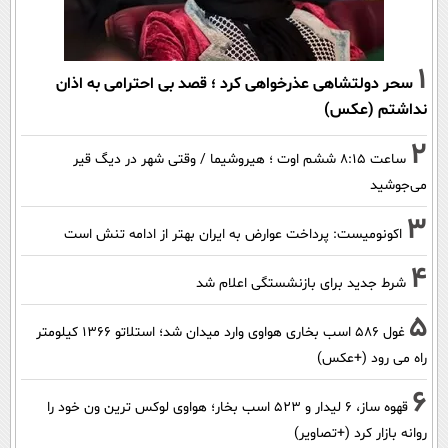
1
سحر دولتشاهی عذرخواهی کرد ؛ قصد بی احترامی به اذان
نداشتم (عکس)
2
ساعت ۸:۱۵ ششم اوت ؛ هیروشیما / وقتی شهر در دیگ قیر
می‌جوشید
3
اکونومیست: پرداخت عوارض به ایران بهتر از ادامه تنش است
4
شرط جدید برای بازنشستگی اعلام شد
5
غول 586 اسب بخاری هواوی وارد میدان شد؛ استلاتو 1366 کیلومتر
راه می رود (+عکس)
6
قهوه ساز، 6 لیدار و 523 اسب بخار؛ هواوی لوکس ترین ون خود را
روانه بازار کرد (+تصاویر)