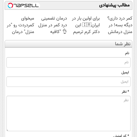
رایگان
مطالب پیشنهادی
کمر درد داری؟
برای اولین بار در
درمان تضمینی
میخوای
دیگه بسه! در
ایران🇮🇷 این
درد کمر در منزل
کمردردت رو "در
منزل درمانش
دکتر کرم ترمیم
👌 "کافیه
منزل" درمان
کن
کننده 23 روزه
پرسش‌نامه رو پر
کنی؟ (◂فیلم +
نظر شما
(◀پرسش‌نامه)
ساخت!
کنی"
◂پرسش‌نامه)
نام
ایمیل
* نظر
* کد امنیتی