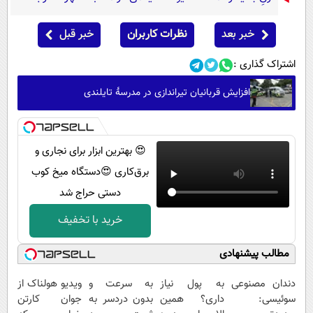
خبر بعد
نظرات کاربران
خبر قبل
اشتراک گذاری :
افزایش قربانیان تیراندازی در مدرسۀ تایلندی
😍 بهترین ابزار برای نجاری و
برق‌کاری 😍دستگاه میخ کوب
دستی حراج شد
خرید با تخفیف
مطالب پیشنهادی
دندان مصنوعی
به پول نیاز
به سرعت و
ویدیو هولناک از
سوئیسی:
داری؟ همین
بدون دردسر به
جوان کارتن