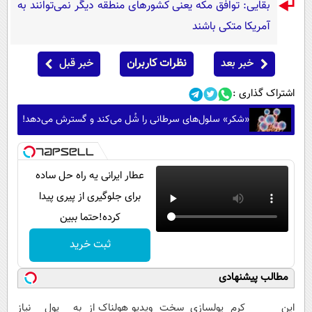
بقایی: توافق مکه یعنی کشورهای منطقه دیگر نمی‌توانند به
آمریکا متکی باشند
خبر بعد
نظرات کاربران
خبر قبل
اشتراک گذاری :
«شکر» سلول‌های سرطانی را شُل می‌کند و گسترش می‌دهد!
عطار ایرانی یه راه حل ساده
برای جلوگیری از پیری پیدا
کرده!حتما ببین
ثبت خرید
مطالب پیشنهادی
این کرم
پولسازی سخت
ویدیو هولناک از
به پول نیاز