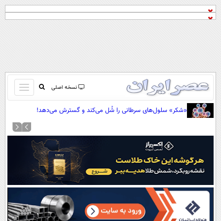
باز
نسخه اصلی
و
صفحه اول
«شکر» سلول‌های سرطانی را شُل می‌کند و گسترش می‌دهد!
بسته
تماس با ما
کردن
آرشیو
منو
جستجو
نظرسنجی
آب و هوا
اوقات شرعی
پیوند ها
سواد زندگی