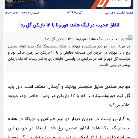
سیاسی
اقتصاد
صفحه نخست
»
ورزشی
کد
۱۰۳۴۶۰۸
انتشار:
۱۷:۴۱ - ۱۴-۱۱-۱۴۰۳
جامعه
اقتصادی
اتفاق عجیب در لیگ هلند؛ فورتونا با ۱۲ بازیکن گل زد!
ورزشی
اجتماعی
خودرو
بین الملل
حوادث
در جریان دیدار دو تیم هیرنفین و فورتانا در هفته بیست‌ویگ لیگ هلند اتفاق عجیبی
رخ داد. فورتانا در جریان این مسابقه دقایقی را با ۱۲ بازیکن در زمین حاضر بود و
فرهنگ و هنر
سیاست خارجی
سلامت
توانست گل دوم را هم در شرایطی در واپسین دقیقه بازی به ثمر برساند که یک بازیکن
علم و دانش
بیشتر در زمین داشت.
یک برش دانایی
قرآن
فناوری و It
محیط زیست
گوناگون
مهاجم هلندی سابق منچستر یونایتد و آرسنال معتقد است داور باید
علمی
سفر و تفریح
گل تیم فورتوناسیتارد را که با ۱۲ بازیکن در زمین حاضر بود، مردود
فیلم
سرگرمی
اخبار کریپتو
اعلام می‌کرد.
عصر ایران 2
اقتصاد
باشگاه مغز
آموزش زبان
خواندنی ها و دیدنی ها
به گزارش ایسنا، در جریان دیدار دو تیم هیرنفین و فورتانا در هفته
ورزش
مجله تصویری سلاح
بیست‌ویگ لیگ هلند اتفاق عجیبی رخ داد. فورتانا در جریان این
داستان کوتاه
سیاست
مسابقه دقایقی را با ۱۲ بازیکن در زمین حاضر بود و توانست گل دوم را