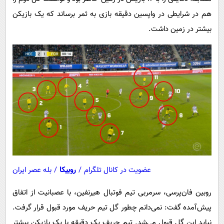
پیامک
سرگرمی
هم در شرایطی در واپسین دقیقه بازی به ثمر برساند که یک بازیکن
روانشناسی
فناوری
بیشتر در زمین داشت.
آشپزی
گوناگون
دانلود
حوادث
محیط زیست
سلامت
فرهنگی
بین الملل
اجتماعی
عضویت در کانال تلگرام
/
روبیکا
/
بله عصر ایران
حیات وحش
سیاست خارجی
روبین فان‌پرسی، سرمربی تیم فوتبال هیرنفین، با عصبانیت از اتفاق
پیش‌آمده گفت: نمی‌دانم چطور گل تیم حریف مورد قبول قرار گرفت.
نباید این گل قبول می‌شد. تیم حریف یک دقیقه با یک بازیکن بیشتر