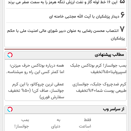
5
این 16 خط لوله گاز و نفت ارزش تنگه هرمز را به سمت صفر می برند
6
دیدار پزشکیان با آیت الله مجتبی خامنه ای
7
انتصاب محسن رضایی به عنوان دبیر شورای عالی امنیت ملی با حکم
پزشکیان
مطالب پیشنهادی
بمب جوانساز! کرم بوتاکس جلبک
همه درباره بوتاکس حرف میزنن؛
اسپیرولینا50%تخفیف
اما کمتر کسی این راه رو میشناسه.
کرم ضدچروک جلبک، جوانسازی
عمقی ترین چروکاتو، با این کرم
طبیعی پوست شما40%تخفیف
جوانساز، صاف کن! (50% تخفیف
سفارش فوری)
از سراسر وب
فقط
به
بمب
1ساعت
دنیای
جوانساز!