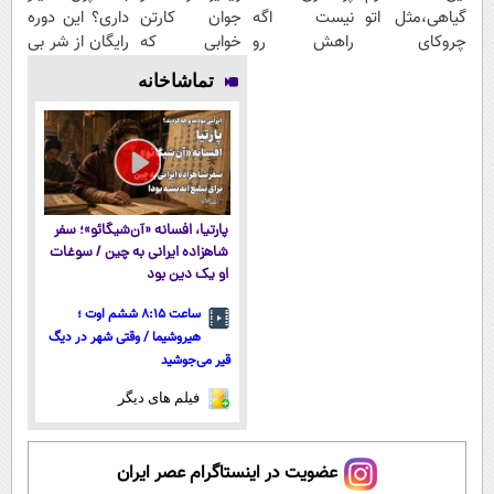
گیاهی،مثل اتو
نیست اگه
جوان کارتن
داری؟ این دوره
چروکای
راهش رو
خوابی که
رایگان از شر بی
پوستتوصاف
بدونی! " دوره
میلیاردر شد.
پولی خلاصت
تماشاخانه
میکنه!50%تخفیف
رایگان "
آموزش رایگان
میکنه
پارتیا، افسانه «آن‌شیگائو»؛ سفر
شاهزاده ایرانی به چین / سوغات
او یک دین بود
ساعت ۸:۱۵ ششم اوت ؛
هیروشیما / وقتی شهر در دیگ
قیر می‌جوشید
فیلم های دیگر
عضویت در اینستاگرام عصر ایران