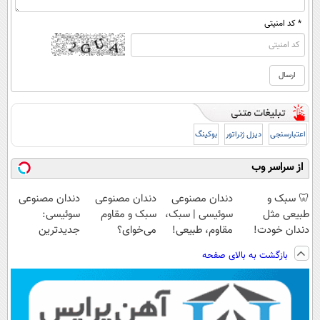
* کد امنیتی
اعتبارسنجی
دیزل ژنراتور
بوکینگ
از سراسر وب
🦷 سبک و
دندان مصنوعی
دندان مصنوعی
دندان مصنوعی
طبیعی مثل
سوئیسی | سبک،
سبک و مقاوم
سوئیسی:
دندان خودت!
مقاوم، طبیعی!
می‌خوای؟
جدیدترین
نصب آسان و
ویزیت
پرداخت اقساطی
فناوری اروپا،
بازگشت به بالای صفحه
پرداخت اقساطی
رایگان+پرداخت
هم داریم!😍 |
سبک و مقاوم |
💳 📍 تهران
اقساطی😍
📍تهران
پرداخت قسطی