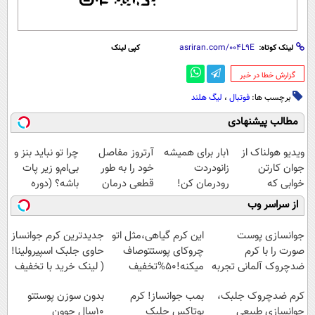
لینک کوتاه:
کپی لینک
‌گزارش خطا در خبر
برچسب ها:
فوتبال
،
لیگ هلند
مطالب پیشنهادی
ویدیو هولناک از
1بار برای همیشه
آرتروز مفاصل
چرا تو نباید بنز و
جوان کارتن
زانودردت
خود را به طور
بی‌ام‌و زیر پات
خوابی که
رودرمان کن!
قطعی درمان
باشه؟ (دوره
میلیاردر شد.
(تکنولوژی آلمان)
کنید!
رایگان درآمد
از سراسر وب
آموزش رایگان
◂پرسشنامه▸
◗پرسش‌نامه◖
میلیاردی)
جوانسازی پوست
این کرم گیاهی،مثل اتو
جدیدترین کرم جوانساز
صورت را با کرم
چروکای پوستتوصاف
حاوی جلبک اسپیرولینا!
ضدچروک آلمانی تجربه
میکنه!50%تخفیف
( لینک خرید با تخفیف
کنید!
ویژه)
کرم ضدچروک جلبک،
بمب جوانساز! کرم
بدون سوزن پوستتو
جوانسازی طبیعی
بوتاکس جلبک
10سال جوون