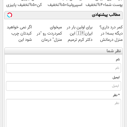
پوست شما40%تخفیف
اسپیرولینا50%تخفیف
کن50%تخفیف پاییزی
مطالب پیشنهادی
کمر درد داری؟
برای اولین بار در
میخوای
اگر نمی خواهید
دیگه بسه! در
ایران🇮🇷 این
کمردردت رو "در
کبدتان چرب
منزل درمانش
دکتر کرم ترمیم
منزل" درمان
شود این
کن
کننده 23 روزه
کنی؟ (◂فیلم +
نوشیدنی خوش
نظر شما
(◀پرسش‌نامه)
ساخت!
◂پرسش‌نامه)
طعم را بنوشید
نام
ایمیل
* نظر