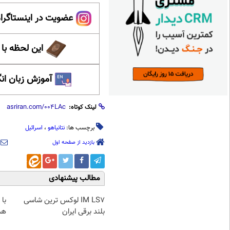
عضویت در اینستاگرام
این لحظه با
آموزش زبان ان
لینک کوتاه:
برچسب ها:
نتانیاهو
،
اسرائیل
بازدید از صفحه اول
مطالب پیشنهادی
IM LS7 لوکس ترین شاسی
با
بلند برقی ایران
همی