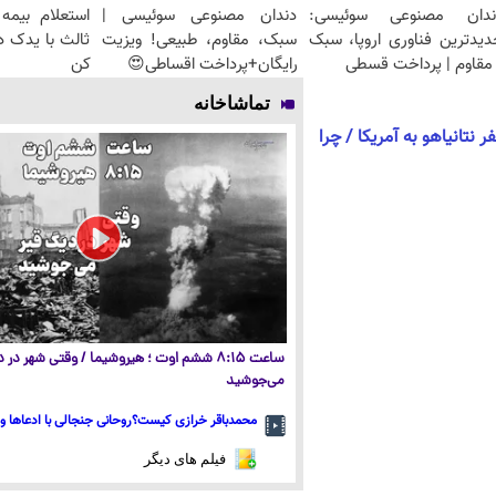
ندان مصنوعی سوئیسی:
دندان مصنوعی سوئیسی |
استعلام بیم
دیدترین فناوری اروپا، سبک
سبک، مقاوم، طبیعی! ویزیت
ثالث با یدک د
مقاوم | پرداخت قسطی
رایگان+پرداخت اقساطی😍
کن
تماشاخانه
 نتانیاهو به آمریکا / چرا
ساعت ۸:۱۵ ششم اوت ؛ هیروشیما / وقتی شهر در
می‌جوشید
محمدباقر خرازی کیست؟روحانی جنجالی با ادعاها و 
فیلم های دیگر