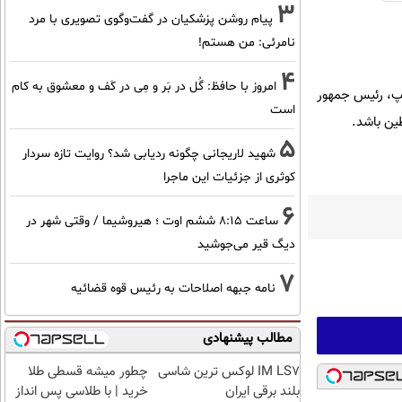
3
پیام روشن پزشکیان در گفت‌و‌گوی تصویری با مرد
نامرئی: من هستم!
4
امروز با حافظ: گُل در بَر و مِی در کَف و معشوق به کام
دونالد ترامپ، رئیس جمهور
است
ین باشد.
5
شهید لاریجانی چگونه ردیابی شد؟ روایت تازه سردار
کوثری از جزئیات این ماجرا
6
ساعت ۸:۱۵ ششم اوت ؛ هیروشیما / وقتی شهر در
دیگ قیر می‌جوشید
7
نامه جبهه اصلاحات به رئیس قوه قضائیه
مطالب پیشنهادی
IM LS7 لوکس ترین شاسی
چطور میشه قسطی طلا
بلند برقی ایران
خرید | با طلاسی پس انداز