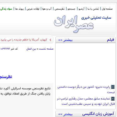
صفحه اول
تماس با ما
آرشیو
جستجو
نظرسنجی
آب و هوا
اوقات شرعی
پیوند ها
سواد زندگی
فیلم
بیشتر »»
کیهان: آمریکا یا «نظم جدید» را می پذیرد 
صفحه نخست
»
بین الملل
کد خبر
۱۰۳۴۶۹۴
نظرسنجی: ۶۹ درصد از صهیونیست‌ها معتقدند نتا
رابرت دنیرو: کشور من دیگر دوست داشتنی
نیست
پایان یافتن جنگ از طریق انعقاد توافق، به
نماینده سابق مجلس: مدل رفتاری ترامپ در
قبال ایران تهدید و سپس عقب‌نشینی است
آموزش زبان انگلیسی
بیشتر »»