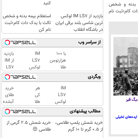
کنید
ه بدنه و شخص
ات کام؛ثبت نام
بازدید از IM LS7 لوکس
استعلام بیمه بدنه و شخص
ترین شاسی بلند برقی ایران
ثالث با یدک دات کام؛ثبت
در باشگاه انقلاب
نام کن
از سراسر وب
با ۱۰۰
IM
بازدید
هزارتومن
LS7
از IM
طلا
لوکس
LS7
بخرید،
ترین
لوکس
وبگردی
اون هم
شاسی
ترین
قسطی
بلند
شاسی
IM
هر
خرید
برقی
بلند
LS7
کی
طلای
 دیگ قیر
ایران
برقی
لوکس
طلا
آبشده
ایران
ترین
داره،
حتی با
مطالب پیشنهادی
در
شاسی
غم
۱۰۰هزارتومان
ایده‌های تخیلی
باشگاه
بلند
نداره!
خرید شمش پلمپ طلاسی،
خرید شمش 2.5 گرمی از
انقلاب
برقی
😊💎
از ۰.۵ گرم تا ۱۰ گرم
طلاسی 😍
ایران
(خرید