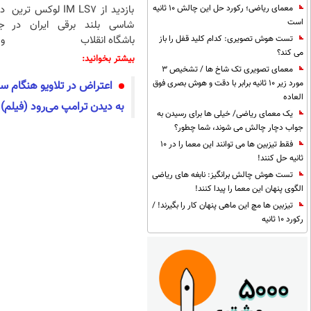
بازدید از IM LS7 لوکس ترین
د
معمای ریاضی؛ رکورد حل این چالش 10 ثانیه
است
شاسی بلند برقی ایران در
ج
باشگاه انقلاب
و 
تست هوش تصویری: کدام کلید قفل را باز
می کند؟
بیشتر بخوانید:
معمای تصویری تک شاخ ها / تشخیص 3
مورد زیر 10 ثانیه برابر با دقت و هوش بصری فوق
اعتراض در تلاویو هنگام سفر
العاده
به دیدن ترامپ می‌رود (فیلم)
یک معمای ریاضی/ خیلی ها برای رسیدن به
جواب دچار چالش می شوند، شما چطور؟
فقط تیزبین ها می توانند این معما را در 10
ثانیه حل کنند!
تست هوش چالش برانگیز: نابغه های ریاضی
الگوی پنهان این معما را پیدا کنند!
تیزبین ها مچ این ماهی پنهان کار را بگیرند! /
رکورد 10 ثانیه