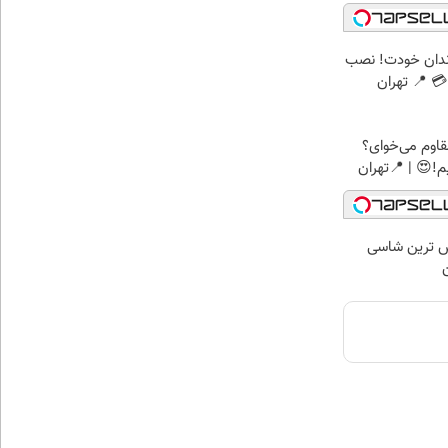
ندان خودت! نصب
 📍 تهران
اوم می‌خوای؟
!😍 | 📍تهران
 لوکس ترین شاسی
ن