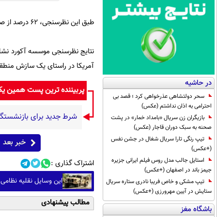
طبق این نظرسنجی، ۶۲ درصد از صهیونیست‌ها بر نیاز به برگزاری انتخابات زودهنگام تاکید کردند.
آمریکا در راستای یک سازش منطق
در حاشیه
پربیننده ترین پست همین ی
سحر دولتشاهی عذرخواهی کرد ؛ قصد بی
احترامی به اذان نداشتم (عکس)
شرط جدید برای بازنشستگی
بازیگران زن سریال «بامداد خمار» در پشت
صحنه به سبک دوران قاجار (عکس)
تیپ رنگی تارا سریال شغال در جشن نفس
خبر بعد
(+عکس)
استایل جالب مدل روس فیلم ایرانی جزیره
اشتراک گذاری :
جیمز باند در اصفهان (+عکس)
این وسایل نقلیه نظامی 
تیپ مشکی و خاص فریبا نادری ستاره سریال
ستایش در آیین مهرورزی (+عکس)
مطالب پیشنهادی
باشگاه مغز