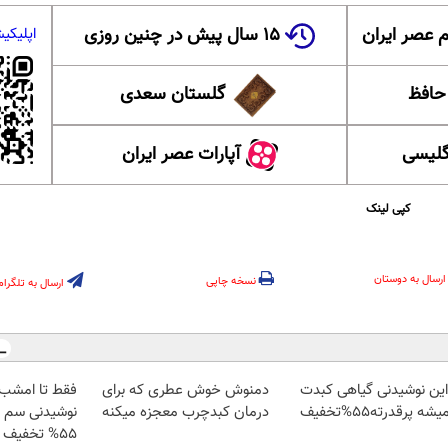
 عصر ایران
۱۵ سال پیش در چنین روزی
اپلیکی
 حافظ
گلستان سعدی
گلیسی
آپارات عصر ایران
کپی لینک
ارسال به دوستان
نسخه چاپی
ارسال به تلگرام
 این نوشیدنی گیاهی کبدت
دمنوش خوش عطری که برای
فقط تا امشب 
شه پرقدرته55%تخفیف
درمان کبدچرب معجزه میکنه
نوشیدنی سم زد
55% تخفیف بخری