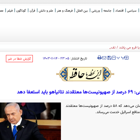
سیاسی
اقتصاد
جامعه
ورزشی
بین الملل
فرهنگ و هنر
علم و دانش
قرآن
گوناگون
فیلم
عصر 
یا فرو می پاشد / تفاهم با عمان بی
_
‍‍‍ پ
پ
تاریخ انتشار:
۲۳:۰۵ - ۱۴-۱۱-۱۴۰۳
‌گزارش خطا در خبر
نیاهو باید استعفا دهد
نتایج نظرسنجی موسسه اسرائیلی آکورد نشان می‌دهد که ۵۸ درصد از صهیونیست‌ها معتقدند
 منافع اسرائیل خدمت می‌رساند.