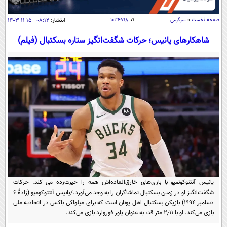
سیاسی
اقتصاد
صفحه نخست
»
سرگرمی
کد
۱۰۳۴۷۱۸
انتشار:
۰۸:۱۲ - ۱۵-۱۱-۱۴۰۳
جامعه
اقتصادی
شاهکارهای یانیس؛ حرکات شگفت‌انگیز ستاره بسکتبال (فیلم)
ورزشی
اجتماعی
خودرو
بین الملل
حوادث
فرهنگ و هنر
سیاست خارجی
سلامت
علم و دانش
یک برش دانایی
قرآن
فناوری و It
محیط زیست
گوناگون
علمی
سفر و تفریح
فیلم
سرگرمی
اخبار کریپتو
عصر ایران 2
اقتصاد
باشگاه مغز
یانیس آنتتوکونمپو با بازی‌های خارق‌العاده‌اش همه را حیرت‌زده می کند. حرکات
شگفت‌انگیز او در زمین بسکتبال تماشاگران را به وجد می‌آورد./یانیس آنتتوکومپو (زادهٔ ۶
آموزش زبان
خواندنی ها و دیدنی ها
ورزش
مجله تصویری سلاح
دسامبر ۱۹۹۴) بازیکن بسکتبال اهل یونان است که برای میلواکی باکس در اتحادیه ملی
داستان کوتاه
بازی می‌کند. او با ۲٫۱۱ متر قد، به عنوان پاور فوروارد بازی می‌کند.
سیاست