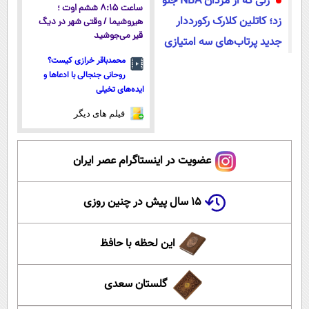
زنی که از مردان NBA جلو
ساعت ۸:۱۵ ششم اوت ؛
زد؛ کاتلین کلارک رکورددار
هیروشیما / وقتی شهر در دیگ
قیر می‌جوشید
جدید پرتاب‌های سه امتیازی
محمدباقر خرازی کیست؟
روحانی جنجالی با ادعاها و
ایده‌های تخیلی
فیلم های دیگر
عضویت در اینستاگرام عصر ایران
۱۵ سال پیش در چنین روزی
این لحظه با حافظ
گلستان سعدی