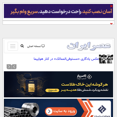
باز
نسخه اصلی
و
صفحه اول
عکس یادگاری «مستوفی‌الممالک» در کنار هواپیما
بسته
تماس با ما
کردن
آرشیو
منو
جستجو
نظرسنجی
آب و هوا
اوقات شرعی
پیوند ها
سواد زندگی