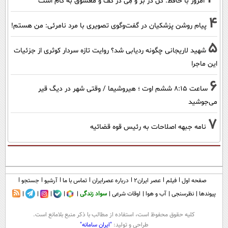
امروز با حافظ: گُل در بَر و مِی در کَف و معشوق به کام است
4
پیام روشن پزشکیان در گفت‌و‌گوی تصویری با مرد نامرئی: من هستم!
5
شهید لاریجانی چگونه ردیابی شد؟ روایت تازه سردار کوثری از جزئیات
این ماجرا
6
ساعت ۸:۱۵ ششم اوت ؛ هیروشیما / وقتی شهر در دیگ قیر
می‌جوشید
7
نامه جبهه اصلاحات به رئیس قوه قضائیه
صفحه اول
فیلم
عصر ایران۲
درباره عصرایران
تماس با ما
آرشیو
جستجو
پیوندها
نظرسنجی
آب و هوا
اوقات شرعی
سواد زندگی
كليه حقوق محفوظ است، استفاده از مطالب با ذكر منبع بلامانع است.
طراحی و تولید:
"ایران سامانه"