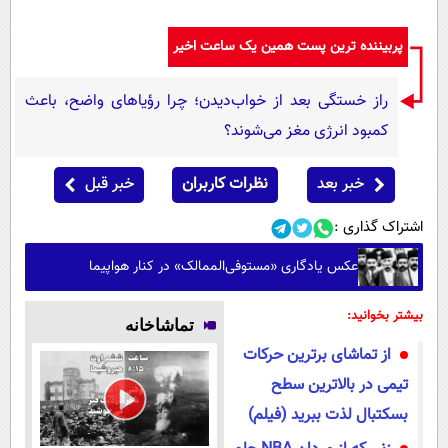
پیامک
سرگرمی
روانشناسی
پربیننده ترین پست همین یک ساعت اخیر
فناوری
آشپزی
گوناگون
راز خستگی بعد از خواب‌دیدن؛ چرا رؤیاهای واضح، باعث
دانلود
حوادث
کمبود انرژی مغز می‌شوند؟
محیط زیست
خبر بعد
نظرات کاربران
خبر قبل
سلامت
اشتراک گذاری :
فرهنگی
عکس یادگاری «مستوفی‌الممالک» در کنار هواپیما
بین الملل
اجتماعی
بیشتر بخوانید:
تماشاخانه
حیات وحش
از تماشای برترین حرکات
سیاست خارجی
تیمی در بالاترین سطح
بسکتبال لذت ببرید (فیلم)