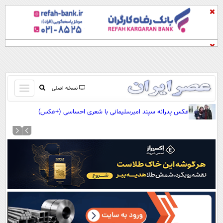
باز
نسخه اصلی
و
صفحه اول
عکس پدرانه سپند امیرسلیمانی با شعری احساسی (+عکس)
بسته
تماس با ما
کردن
آرشیو
منو
جستجو
نظرسنجی
آب و هوا
اوقات شرعی
پیوند ها
سواد زندگی