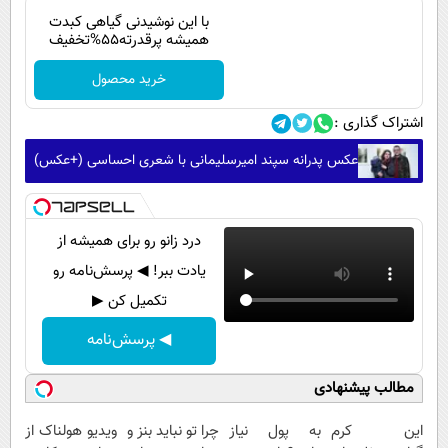
با این نوشیدنی گیاهی کبدت
همیشه پرقدرته55%تخفیف
خرید محصول
اشتراک گذاری :
عکس پدرانه سپند امیرسلیمانی با شعری احساسی (+عکس)
درد زانو رو برای همیشه از
یادت ببر! ◀ پرسش‌نامه رو
تکمیل کن ▶
◀ پرسش‌نامه
مطالب پیشنهادی
این کرم
به پول نیاز
چرا تو نباید بنز و
ویدیو هولناک از