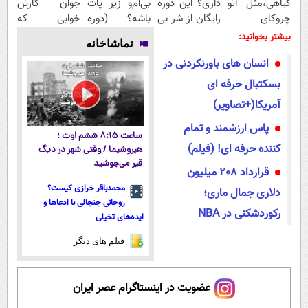
گیاهی،مثل اتو
داری؟ این دوره
بی‌ام‌و زیر پات
جوان کارتن
چروکای
رایگان از شر بی
باشه؟ (دوره
خوابی که
پوستتوصاف
پولی خلاصت
رایگان درآمد
میلیاردر شد.
بیشتر بخوانید:
تماشاخانه
میکنه!50%تخفیف
میکنه
میلیاردی)
آموزش رایگان
انسان های باورنکردنی در
بسکتبال حرفه ای
آمریکا(+تصاویر)
پاس ارزشمند و تمام
ساعت ۸:۱۵ ششم اوت ؛
کننده حرفه ای! (فیلم)
هیروشیما / وقتی شهر در دیگ
قیر می‌جوشید
قرارداد 208 میلیون
محمدباقر خرازی کیست؟
دلاری جمال ماری؛
روحانی جنجالی با ادعاها و
رکوردشکنی در NBA
ایده‌های تخیلی
فیلم های دیگر
عضویت در اینستاگرام عصر ایران