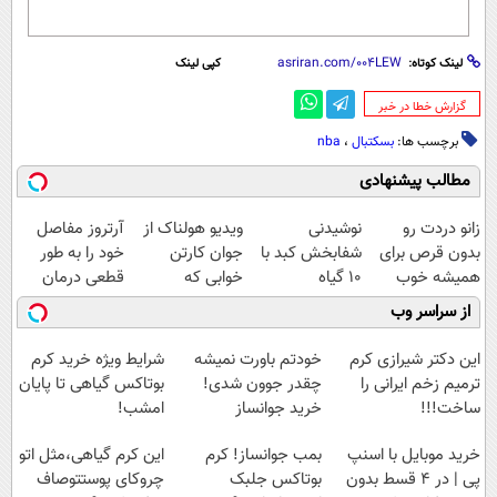
لینک کوتاه:
کپی لینک
‌گزارش خطا در خبر
برچسب ها:
بسکتبال
،
nba
مطالب پیشنهادی
زانو دردت رو
نوشیدنی
ویدیو هولناک از
آرتروز مفاصل
بدون قرص برای
شفابخش کبد با
جوان کارتن
خود را به طور
همیشه خوب
10 گیاه
خوابی که
قطعی درمان
کن! (قدم اول،
موثر(تخفیف تا
میلیاردر شد.
کنید!
از سراسر وب
پرسش‌نامه)
امشب)
آموزش رایگان
◗پرسش‌نامه◖
این دکتر شیرازی کرم
خودتم باورت نمیشه
شرایط ویژه خرید کرم
ترمیم زخم ایرانی را
چقدر جوون شدی!
بوتاکس گیاهی تا پایان
ساخت!!!
خرید جوانساز
امشب!
اسپیرولینا با تخفیف
خرید موبایل با اسنپ
بمب جوانساز! کرم
این کرم گیاهی،مثل اتو
ویژه
پی | در ۴ قسط بدون
بوتاکس جلبک
چروکای پوستتوصاف