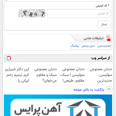
* کد امنیتی
اعتبارسنجی
دیزل ژنراتور
بوکینگ
از سراسر وب
دندان مصنوعی
دندان مصنوعی
دندان مصنوعی
این دکتر شیرازی
سوئیسی:
سوئیسی | سبک،
سبک و مقاوم
کرم ترمیم زخم
جدیدترین
مقاوم، طبیعی!
می‌خوای؟
ایرانی را
فناوری اروپا،
ویزیت
پرداخت اقساطی
ساخت!!!
بازگشت به بالای صفحه
سبک و مقاوم |
رایگان+پرداخت
هم داریم!😍 |
پرداخت قسطی
اقساطی😍
📍تهران