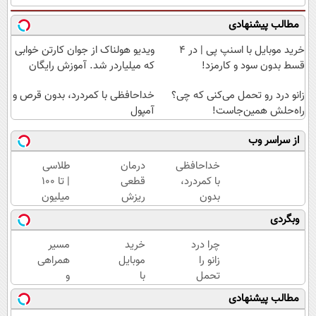
مطالب پیشنهادی
خرید موبایل با اسنپ پی | در ۴
ویدیو هولناک از جوان کارتن خوابی
قسط بدون سود و کارمزد!
که میلیاردر شد. آموزش رایگان
زانو درد رو تحمل می‌کنی که چی؟
خداحافظی با کمردرد، بدون قرص و
راه‌حلش همین‌جاست!
آمپول
از سراسر وب
خداحافظی
درمان
طلاسی
با کمردرد،
قطعی
| تا 100
بدون
ریزش
میلیون
قرص و
و کم
وام
وبگردی
آمپول
پشتی
آنی
مو
خرید
چرا درد
خرید
مسیر
فقط
طلا💰
زانو را
موبایل
همراهی
با
ثبت
تحمل
با
و
شامپو
نام
می‌کنی؟
اسنپ
گزارش
مطالب پیشنهادی
جلبک
کن!
خیلی
پی | در
عملکرد