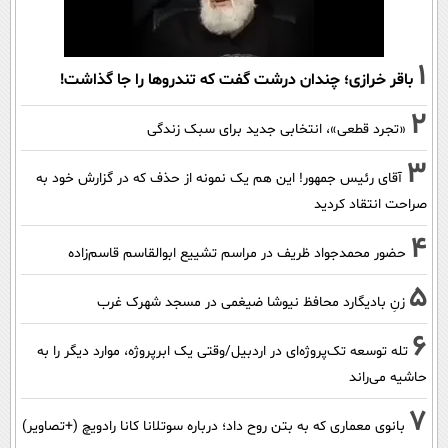
1
باقر خرازی؛ چندان درشت گفت که تندروها را جا گذاشت!
2
«تجرد قطعی»، انتخابی جدید برای سبک زندگی
3
آقای رئیس جمهور! این هم یک نمونه از حذف که در گزارش خود به
صراحت انتقاد کردید
4
حضور محمدجواد ظریف در مراسم تشییع ابوالقاسم قاسم‌زاده
5
زنِ بادیگارد محافظ نیوشا ضیغمی در مسجد شهرک غرب
6
تله توسعه تک‌پروژه‌ای در اردبیل/وقتی یک ابرپروژه، موارد دیگر را به
حاشیه می‌راند
7
بانوی معماری که به بتن روح داد؛ درباره سوتلانا کانا رادویچ (+تصاویر)