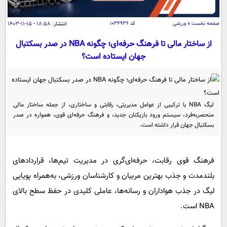
سیاسی
اقتصاد
صفحه نخست
»
ورزشی
کد
۱۰۳۴۹۳۶
انتشار:
۱۸:۵۸ - ۱۵-۱۱-۱۴۰۳
جامعه
اقتصادی
از ساختار مالی تا فرهنگ حرفه‌ای؛ چگونه NBA در صدر بسکتبال
ورزشی
جهان ایستاده است؟
اجتماعی
خودرو
بین الملل
حوادث
فرهنگ و هنر
سیاست خارجی
سلامت
لیگ NBA با ترکیبی از عوامل مدیریتی، رقابتی و ساختاری، از جمله ساختار مالی
علم و دانش
یک برش دانایی
منحصربه‌فرد، سیستم ورود بازیکنان جدید، و فرهنگ حرفه‌ای قوی، همواره در صدر
قرآن
فناوری و It
بسکتبال جهان قرار داشته است.
محیط زیست
گوناگون
علمی
سفر و تفریح
فیلم
سرگرمی
فرهنگ قوی رقابت، حرفه‌ای‌گری در مدیریت تیم‌ها، قراردادهای
اخبار کریپتو
بلندمدت و جذب بهترین مربیان و کارشناسان ورزشی، به‌همراه پویایی
عصر ایران 2
اقتصاد
باشگاه مغز
لیگ در جذب هواداران و رسانه‌ها، عاملی کلیدی در حفظ سطح بالای
آموزش زبان
خواندنی ها و دیدنی ها
ورزش
مجله تصویری سلاح
NBA است.
داستان کوتاه
سیاست