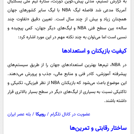
به گزارش تسنیم، مدتی پیش،کوین دورنت، ستاره تیم ملی بسکتبال
پیامک
سرگرمی
آمریکا مدعی شد فاصله لیگ NBA با لیگ‌ سایر کشورهای جهان
روانشناسی
فناوری
همچنان زیاد و بیش از چند سال است. تعیین دقیق «تفاوت چند
آشپزی
گوناگون
ساله» بین سطح فنی NBA و لیگ‌های دیگر جهان، کمی پیچیده و
دانلود
حوادث
نسبی است اما می‌توان به چند نکته مهم در این مورد اشاره کرد:
محیط زیست
کیفیت بازیکنان و استعدادها
سلامت
در NBA، تیم‌ها بهترین استعدادهای جهان را از طریق سیستم‌های
فرهنگی
پیشرفته آموزشی، کادر فنی و منابع مالی، جذب و پرورش می‌دهند.
بین الملل
این موضوع باعث می‌شود که بازیکنان NBA از نظر فیزیکی، تکنیکی و
تاکتیکی نسبت به بسیاری از لیگ‌های دیگر در سطح بسیار بالاتری قرار
اجتماعی
داشته باشند.
حیات وحش
عضویت در کانال تلگرام
/
روبیکا
/
بله عصر ایران
سیاست خارجی
ساختار رقابتی و تمرین‌ها