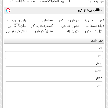
سود و کارمزد!
اسپیرولینا50%تخفیف
میکنه!50%تخفیف
مطالب پیشنهادی
کمر درد داری؟
درمان درد کمر
میخوای
برای اولین بار در
دیگه بسه! در
بدون جراحی،
کمردردت رو "در
ایران🇮🇷 این
منزل درمانش
تزریق ◀
منزل" درمان
دکتر کرم ترمیم
کن
پرسش‌نامه رو پر
کنی؟ (◂فیلم +
کننده 23 روزه
نظر شما
(◀پرسش‌نامه)
کن ▶
◂پرسش‌نامه)
ساخت!
نام
ایمیل
* نظر