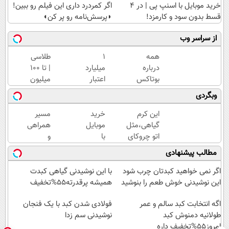
خرید موبایل با اسنپ پی | در ۴
اگر کمردرد داری این فیلم رو ببین!
قسط بدون سود و کارمزد!
◗پرسش‌نامه رو پر کن◖
از سراسر وب
همه
۱
طلاسی
درباره
میلیارد
| تا 100
بوتاکس
اعتبار
میلیون
حرف
خرید
وام
وبگردی
میزنن؛ اما
طلا |
آنی
کمتر
بدون
خرید
این کرم
خرید
مسیر
کسی این
ضامن
طلا💰
گیاهی،مثل
موبایل
همراهی
راه رو
و چک
ثبت
اتو چروکای
با
و
میشناسه.
نام
پوستتوصاف
اسنپ
گزارش
مطالب پیشنهادی
کن!
میکنه!50%تخفیف
پی | در
عملکرد
۴
گروه
اگر نمی خواهید کبدتان چرب شود
با این نوشیدنی گیاهی کبدت
قسط
اسنپ
این نوشیدنی خوش طعم را بنوشید
همیشه پرقدرته55%تخفیف
بدون
در
اگه انتخابت کبد سالم و عمر
سود و
۱۴۰۴
فولادی شدن کبد با یک فنجان
طولانیه دمنوش کبد
کارمزد!
نوشیدنی سم زدا
امروز55%تخفیف داره