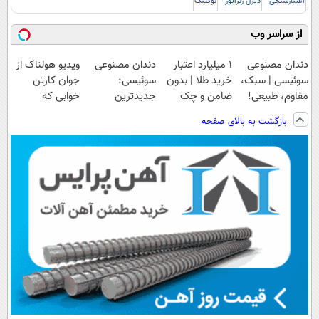
اعتبارسنجی
دیزل ژنراتور
بوکینگ
از سراسر وب
دندان مصنوعی
۱ میلیارد اعتبار
دندان مصنوعی
ویدیو هولناک از
سوئیسی | سبک،
خرید طلا | بدون
سوئیسی:
جوان کارتن
مقاوم، طبیعی!
ضامن و چک
جدیدترین
خوابی که
ویزیت
فناوری اروپا،
میلیاردر شد.
بازگشت به بالای صفحه
رایگان+پرداخت
سبک و مقاوم |
آموزش رایگان
اقساطی😍
پرداخت قسطی