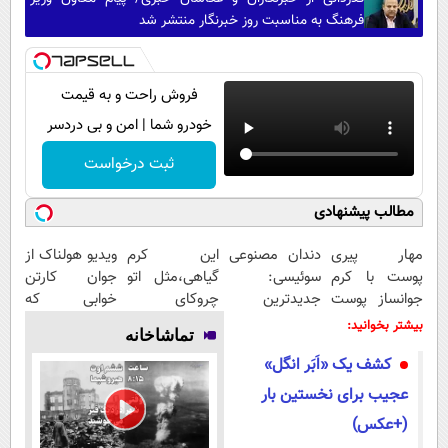
فرهنگ به مناسبت روز خبرنگار منتشر شد
فروش راحت و به قیمت
خودرو شما | امن و بی دردسر
ثبت درخواست
مطالب پیشنهادی
مهار پیری
دندان مصنوعی
این کرم
ویدیو هولناک از
پوست با کرم
سوئیسی:
گیاهی،مثل اتو
جوان کارتن
جوانساز پوست
جدیدترین
چروکای
خوابی که
آلمانی(تخفیف
فناوری اروپا،
پوستتوصاف
میلیاردر شد.
بیشتر بخوانید:
تماشاخانه
ویژه تا امشب)
سبک و مقاوم |
میکنه!50%تخفیف
آموزش رایگان
کشف یک «اَبَر انگل»
پرداخت قسطی
عجیب برای نخستین بار
(+عکس)