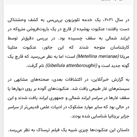
پیامک
سرگرمی
روانشناسی
فناوری
در سال ۲۰۲۱، یک خدمه تلویزیون بی‌بی‌سی به کشف وحشتناکی
آشپزی
گوناگون
دست یافتند؛ عنکبوت پوشیده از قارچ در یک باروت‌فروشی متروکه در
دانلود
حوادث
ایرلند شمالی به سقف چسبیده بود. در بررسی دقیق‌تر توسط
کارشناسان متوجه شدند که این جانور، عنکبوت متلینا
محیط زیست
مریانا
(Metellina merianae)
است؛ اما به نظر می‌رسید که قارچ یک
سلامت
گونه جدید است و
(Gibellula attenboroughii)
نام گرفت.
فرهنگی
به گزارش خبرآنلاین، در اکتشافات بعدی، صحنه‌های مشابهی در
بین الملل
سیستم‌های غار طبیعی یافت شد. عنکبوت‌های آلوده بر روی دیوارها یا
اجتماعی
سقف غارها در سراسر ایرلند شمالی و جمهوری ایرلند یافت شدند و این
حیات وحش
در حالی بود که سایر موارد مشکوک در ادبیات علمی قدیمی‌تر از سراسر
جزایر بریتانیا شناسایی شده بودند.
سیاست خارجی
داستان این عنکبوت‌ها چیزی شبیه یک فیلم ترسناک به نظر می‌رسد.