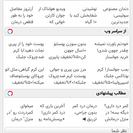
دندان مصنوعی
نوشیدنی
ویدیو هولناک از
آرتروز مفاصل
سوئیسی:
شفابخش کبد با
جوان کارتن
خود را به طور
جدیدترین
10 گیاه
خوابی که
قطعی درمان
فناوری اروپا،
موثر(تخفیف تا
میلیاردر شد.
کنید!
از سراسر وب
سبک و مقاوم |
امشب)
آموزش رایگان
◗پرسش‌نامه◖
پرداخت قسطی
خودتم باورت نمیشه
بدون سوزن پوستتو
پوست خود را از پیری
چقدر جوون شدی!
10سال جوون
نجات دهید!با کرم
خرید جوانساز
کن50%تخفیف پاییزی
ضدچروک جلبک
اسپیرولینا با تخفیف
بمب جوانساز! کرم
مرز بین پیری و جوانی
این کرم گیاهی،مثل اتو
ویژه
بوتاکس جلبک
پوستت کرم ضدچروک
چروکای پوستتوصاف
اسپیرولینا50%تخفیف
جلبکه!40%تخفیف
میکنه!50%تخفیف
مطالب پیشنهادی
کمر درد داری؟
درمان درد کمر
آخرین باری که
میخوای
دیگه بسه! در
بدون جراحی،
درد کمر داری!
کمردردت رو "در
منزل درمانش
تزریق ◀
◗پرسش‌نامه رو
منزل" درمان
کن
پرسش‌نامه رو پر
پر کن◖
کنی؟ (◂فیلم +
نظر شما
(◀پرسش‌نامه)
کن ▶
◂پرسش‌نامه)