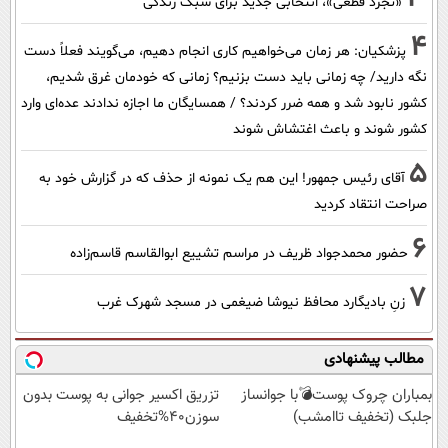
«تجرد قطعی»، انتخابی جدید برای سبک زندگی
4
پزشکیان: هر زمان می‌خواهیم کاری انجام دهیم، می‌گویند فعلاً دست
نگه دارید/ چه زمانی باید دست بزنیم؟ زمانی که خودمان غرق شدیم،
کشور نابود شد و همه ضرر کردند؟ / همسایگان ما اجازه ندادند عده‌ای وارد
کشور شوند و باعث اغتشاش شوند
5
آقای رئیس جمهور! این هم یک نمونه از حذف که در گزارش خود به
صراحت انتقاد کردید
6
حضور محمدجواد ظریف در مراسم تشییع ابوالقاسم قاسم‌زاده
7
زنِ بادیگارد محافظ نیوشا ضیغمی در مسجد شهرک غرب
مطالب پیشنهادی
بمباران چروک پوست💣با جوانساز
تزریق اکسیر جوانی به پوست بدون
جلبک (تخفیف تاامشب)
سوزن40%تخفیف