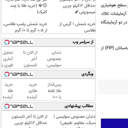
ز سطح هوشیاری
حداقل 12کیلو چربی
😊💎 (خرید طلا با چند
میسوزونی🧨
کلیک)
کافی برخوردار نیست و پس از آزمایش خون سرم تراپی و آنتی بیوتیک تراپی دریافت کرده است و در انتظار جواب آزمایشات cbc،
ای تشخیص بیماری‌های FeLv، FIV، دیستمپر و FIP است تا از در دو آزمایشگاه
خرید شمش 1 گرمی از
خرید شمش پلمپ طلاسی،
طلاسی
از ۰.۵ گرم تا ۱۰ گرم
از سراسر وب
گمانه‌زنی‌های اولیه نیز بر این اساس بود که پلنگ احتمالاً به بیماری FIP مبتلاست. بیماری پریتونیت عفونی گربه‌سانان (FIP) از
دندان
از الان تا
تحلیل
مصنوعی
آخر
آماری
سوئیسی:
تابستون
فوری با
جدیدترین
حداقل
نرم
وبگردی
فناوری
12کیلو
افزار
اروپا،
چربی
SPSS
پس‌انداز
خرید
خرید
سبک و
میسوزونی
به
طلا فقط
طلای
طلا
مقاوم |
🧨
همراه
با ۱۰۰
آبشده
آبشده
پرداخت
آموزش
هزارتومان
حتی با
با 100
مطالب پیشنهادی
قسطی
کامل
(امن و
۱۰۰هزارتومان
هزار
حتی
راحت)
تومن
دندان مصنوعی سوئیسی |
از الان تا آخر تابستون
یک
سبک، مقاوم، طبیعی!
حداقل 12کیلو چربی