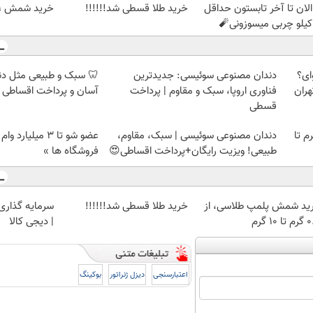
الان تا آخر تابستون حداقل
خرید طلا قسطی شد!!!!!!
خرید شمش 1 گرمی از طلاسی
ای؟
دندان مصنوعی سوئیسی: جدیدترین
🦷 سبک و طبیعی مثل د
هران
فناوری اروپا، سبک و مقاوم | پرداخت
آسان و پرداخت اقساطی 
قسطی
لمپ طلاسی، از ۰.۵ گرم تا
دندان مصنوعی سوئیسی | سبک، مقاوم،
عضو شو تا 3 میلیار
طبیعی! ویزیت رایگان+پرداخت اقساطی😍
فروشگاه ها »
ید شمش پلمپ طلاسی، از
خرید طلا قسطی شد!!!!!!
سرمایه گذاری ا
 ۱۰ گرم
| دیجی کالا
اعتبارسنجی
دیزل ژنراتور
بوکینگ