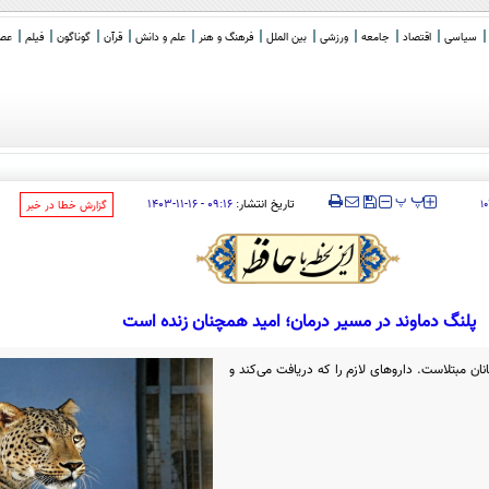
سیاسی
اقتصاد
جامعه
ورزشی
بین الملل
فرهنگ و هنر
علم و دانش
قرآن
گوناگون
فیلم
عصر 
‍‍‍ پ
پ
تاریخ انتشار:
۰۹:۱۶ - ۱۶-۱۱-۱۴۰۳
۱
‌گزارش خطا در خبر
پلنگ دماوند در مسیر درمان؛ امید همچنان زنده است
ویروس گربه‌سانان مبتلاست. داروهای لازم را که دریافت می‌کند و