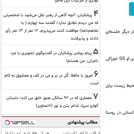
کوثری از جزئیات این ماجرا
4
پزشکیان‌: آنچه گاهی از رهبر نقل می‌شود با شخصیتی
که من دیدم تطابق ندارد/ گفتند سه چهارم ( با
تفاهم‌نامه) موافقت کنند می‌پذیرم، 12 نفر از 13 نفر رأی
 دیگر جلسه‌ای
دادند و پذیرفتند
5
پیام روشن پزشکیان در گفت‌و‌گوی تصویری با مرد
او تاکید کرد: پلنگ دماوند به FIP یا کروناویروس گربه‌سانان مبتلاست. داروهای لازم را که دریافت می‌کند و داروی او GS خوراکی
نامرئی: من هستم!
6
امروز با حافظ: گُل در بَر و مِی در کَف و معشوق به کام
است
محیط زیست برای
7
معماری که در 92 سالگی هنوز خلق می کند؛ داستان
آلوارو سیزا، شاعر بتن و نور (+تصاویر)
انسانی در روستا
مطالب پیشنهادی
از الان تا آخر تابستون
هر کی طلا داره، غم نداره!