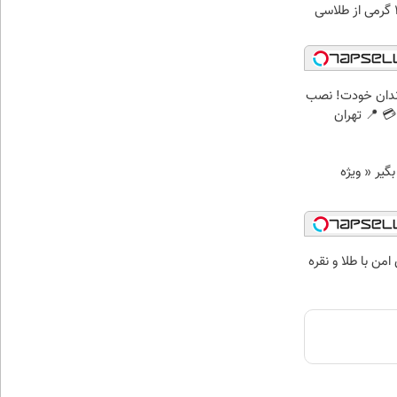
ندان خودت! نصب
 📍 تهران
د وام بگیر « ویژه
من با طلا و نقره