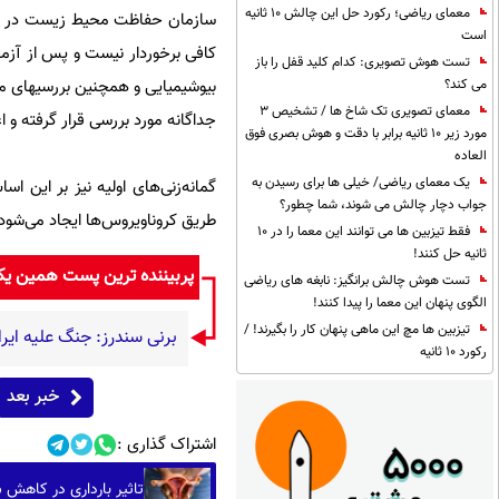
معمای ریاضی؛ رکورد حل این چالش 10 ثانیه
سازمان حفاظت محیط زیست در در
است
تست هوش تصویری: کدام کلید قفل را باز
می کند؟
معمای تصویری تک شاخ ها / تشخیص 3
جداگانه مورد بررسی قرار گرفته و 
مورد زیر 10 ثانیه برابر با دقت و هوش بصری فوق
العاده
یک معمای ریاضی/ خیلی ها برای رسیدن به
جواب دچار چالش می شوند، شما چطور؟
طریق کروناویروس‌ها ایجاد می‌شود
فقط تیزبین ها می توانند این معما را در 10
ثانیه حل کنند!
پربیننده ترین پست همین ی
تست هوش چالش برانگیز: نابغه های ریاضی
الگوی پنهان این معما را پیدا کنند!
تیزبین ها مچ این ماهی پنهان کار را بگیرند! /
برنی سندرز: جنگ علیه ایرا
رکورد 10 ثانیه
خبر بعد
اشتراک گذاری :
تاثیر بارداری در کاهش 