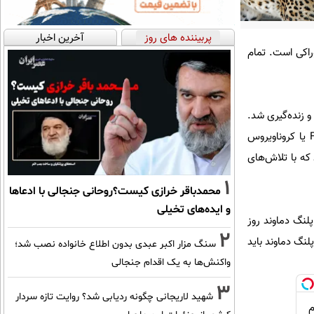
پربیننده های روز
آخرین اخبار
ا کروناویروس گربه‌سانان مبتلاست. دارو‌های لازم را که دریافت می‌کند و داروی او GS خوراکی است. تمام
و زنده‌گیری شد.
علائم بیماری در این حیوان شناسایی و تحت مراقبت‌های دامپزشکی ویژه قرار گرفت. این پلنگ به بیماری FIP یا کروناویروس
که با تلاش‌های
1
محمدباقر خرازی کیست؟روحانی جنجالی با ادعاها
و ایده‌های تخیلی
لنگ دماوند روز
2
 پلنگ دماوند باید
سنگ مزار اکبر عبدی بدون اطلاع خانواده نصب شد؛
واکنش‌ها به یک اقدام جنجالی
3
شهید لاریجانی چگونه ردیابی شد؟ روایت تازه سردار