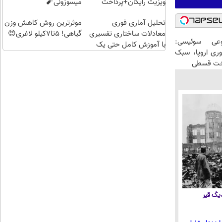
روزه !!
ویزیت رایگان+پرداخت
میسوزونی🧨
اقساطی😍
تحلیل آماری فوری
موثرترین روش کاهش وزن
معادلات ساختاری تفسیری
گیاهی! 5تا۷کیلو لاغری😍
عی سوئیسی:
با آموزش کامل حتی یک
وری اروپا، سبک
روزه !!
اخت قسطی
 دیگ قیر