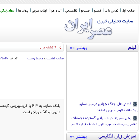
صفحه اول
تماس با ما
آرشیو
جستجو
نظرسنجی
آب و هوا
اوقات شرعی
پیوند ها
سواد زندگی
فیلم
بیشتر »»
۴ کشته در تصادف جاده اهواز خر
_
صفحه نخست
»
محیط زیست
کد خبر
۰۳۵۰۴۰
کشتی‌های جنگ جهانی دوم از اعماق
پلنگ دماوند به FIP یا کرونا
رودخانه دانوب بیرون آمدند
داروی او GS خوراکی است.
یحیی سریع: در عملیاتی گسترده تجمعات
نظامی وابسته به عربستان را هدف قرار دادیم
آموزش زبان انگلیسی
بیشتر »»