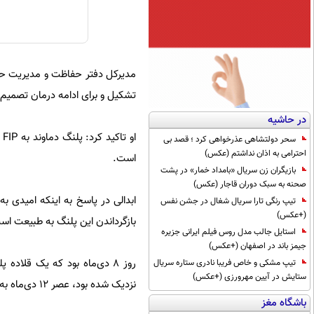
مدیرکل دفتر حفاظت و مدیریت ح
تشکیل و برای ادامه درمان تصمیم
در حاشیه
سحر دولتشاهی عذرخواهی کرد ؛ قصد بی
احترامی به اذان نداشتم (عکس)
است.
بازیگران زن سریال «بامداد خمار» در پشت
صحنه به سبک دوران قاجار (عکس)
ابدالی در پاسخ به اینکه امیدی 
تیپ رنگی تارا سریال شغال در جشن نفس
(+عکس)
بازگرداندن این پلنگ به طبیعت ا
استایل جالب مدل روس فیلم ایرانی جزیره
جیمز باند در اصفهان (+عکس)
روز ۸ دی‌ماه بود که یک قلاد
تیپ مشکی و خاص فریبا نادری ستاره سریال
ستایش در آیین مهرورزی (+عکس)
نزدیک شده بود، عصر ۱۲ دی‌ماه به کلینیک حیات وحش پردیسان منتقل شد.
باشگاه مغز