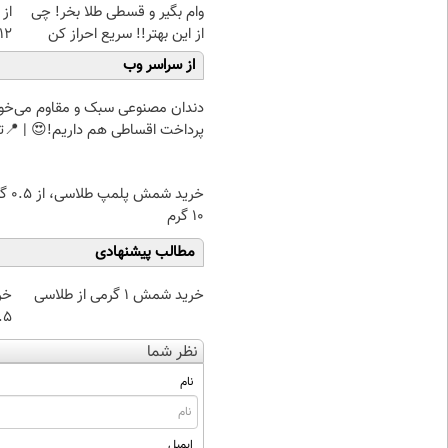
وام بگیر و قسطی طلا بخر! چی
از 
از این بهتر!! سریع احراز کن
12کیلو چربی میسوزونی
از سراسر وب
دندان مصنوعی سبک و مقاوم می‌خو
پرداخت اقساطی هم داریم!😍 | 📍ت
خرید شمش پ
۱۰ گرم
مطالب پیشنهادی
خرید شمش 1 گرمی از طلاسی
خر
۰.۵ گرم تا
نظر شما
نام
ایمیل